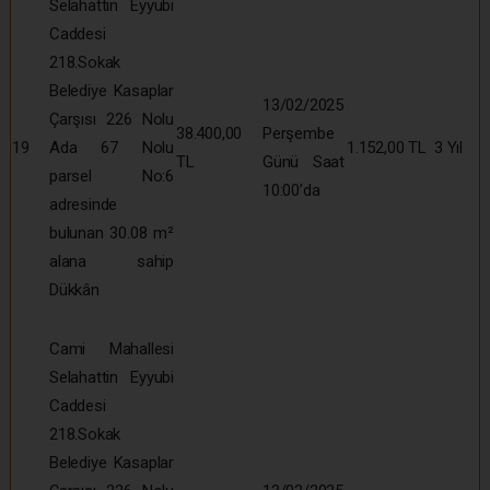
Selahattin Eyyubi
Caddesi
218.Sokak
Belediye Kasaplar
13/02/2025
Çarşısı 226 Nolu
38.400,00
Perşembe
19
Ada 67 Nolu
1.152,00 TL
3 Yıl
TL
Günü Saat
parsel No:6
10:00’da
adresinde
bulunan 30.08 m²
alana sahip
Dükkân
Cami Mahallesi
Selahattin Eyyubi
Caddesi
218.Sokak
Belediye Kasaplar