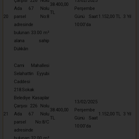
Çarşısı 226 Nolu
13/02/2025
38.400,00
Ada 67 Nolu
Perşembe
TL
20
parsel No:8
Günü Saat
1.152,00 TL
3 Yıl
adresinde
10:00’da
bulunan 33.00 m²
alana sahip
Dükkân
Cami Mahallesi
Selahattin Eyyubi
Caddesi
218.Sokak
Belediye Kasaplar
13/02/2025
Çarşısı 226 Nolu
38.400,00
Perşembe
21
Ada 67 Nolu
1.152,00 TL
3 Yıl
TL
Günü Saat
parsel No:8/C
10:00’da
adresinde
bulunan 32.00 m²