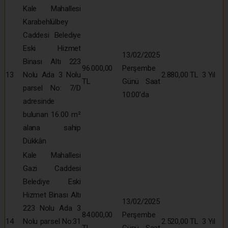
Kale Mahallesi
Karabehlülbey
Caddesi Belediye
Eski Hizmet
13/02/2025
Binası Altı 223
96.000,00
Perşembe
13
Nolu Ada 3 Nolu
2.880,00 TL
3 Yıl
TL
Günü Saat
parsel No: 7/D
10:00’da
adresinde
bulunan 16.00 m²
alana sahip
Dükkân
Kale Mahallesi
Gazi Caddesi
Belediye Eski
Hizmet Binası Altı
13/02/2025
223 Nolu Ada 3
84.000,00
Perşembe
14
Nolu parsel No:31
2.520,00 TL
3 Yıl
TL
Günü Saat