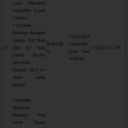
Cami Mahallesi
Selahattin Eyyubi
Caddesi
218.Sokak
Belediye Kasaplar
13/02/2025
Çarşısı 226 Nolu
38.400,00
Perşembe
27
Ada 67 Nolu
1.152,00 TL
3 Yıl
TL
Günü Saat
parsel No:8/U
10:00’da
adresinde
bulunan 32.4 m²
alana sahip
Dükkân
Selahattin
Mahallesi
Belediye Yeni
Semt Pazarı