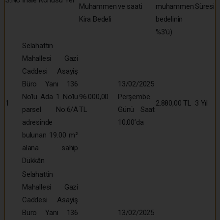
Muhammen
ve saati
muhammen
Süresi
Kira Bedeli
bedelinin
%3’ü)
Selahattin
Mahallesi Gazi
Caddesi Asayiş
Büro Yanı 136
13/02/2025
No’lu Ada 1 No’lu
96.000,00
Perşembe
1
2.880,00 TL
3 Yıl
parsel No:6/A
TL
Günü Saat
adresinde
10:00’da
bulunan 19.00 m²
alana sahip
Dükkân
Selahattin
Mahallesi Gazi
Caddesi Asayiş
Büro Yanı 136
13/02/2025