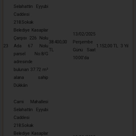
Selahattin Eyyubi
Caddesi
218.Sokak
Belediye Kasaplar
13/02/2025
Çarşısı 226 Nolu
38.400,00
Perşembe
23
Ada 67 Nolu
1.152,00 TL
3 Yıl
TL
Günü Saat
parsel No:8/G
10:00’da
adresinde
bulunan 37.72 m²
alana sahip
Dükkân
Cami Mahallesi
Selahattin Eyyubi
Caddesi
218.Sokak
Belediye Kasaplar