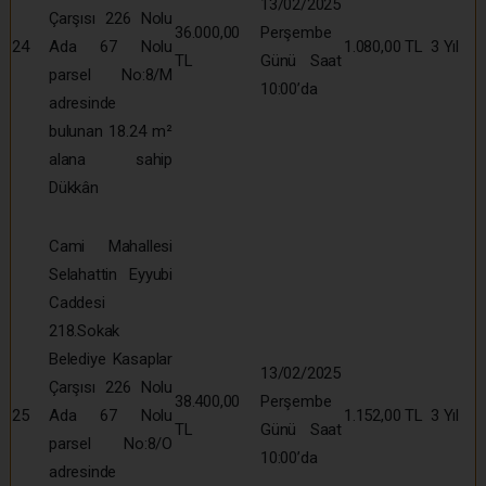
13/02/2025
Çarşısı 226 Nolu
36.000,00
Perşembe
24
Ada 67 Nolu
1.080,00 TL
3 Yıl
TL
Günü Saat
parsel No:8/M
10:00’da
adresinde
bulunan 18.24 m²
alana sahip
Dükkân
Cami Mahallesi
Selahattin Eyyubi
Caddesi
218.Sokak
Belediye Kasaplar
13/02/2025
Çarşısı 226 Nolu
38.400,00
Perşembe
25
Ada 67 Nolu
1.152,00 TL
3 Yıl
TL
Günü Saat
parsel No:8/O
10:00’da
adresinde