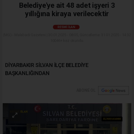
Belediye'ye ait 48 adet işyeri 3
yıllığına kiraya verilecektir
RESMI İLAN
(MG) - Malabadi Gazetesi | 30.01.2025 - 08:05, Güncelleme: 31.01.2025 - 14:32
10046+ kez okundu.
DİYARBAKIR SİLVAN İLÇE BELEDİYE
BAŞKANLIĞINDAN
ABONE OL