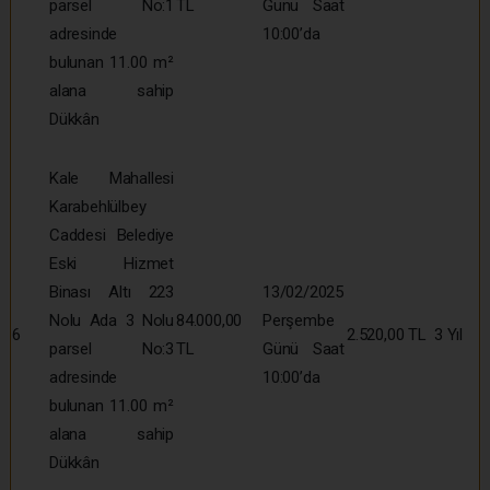
parsel No:1
TL
Günü Saat
adresinde
10:00’da
bulunan 11.00 m²
alana sahip
Dükkân
Kale Mahallesi
Karabehlülbey
Caddesi Belediye
Eski Hizmet
Binası Altı 223
13/02/2025
Nolu Ada 3 Nolu
84.000,00
Perşembe
6
2.520,00 TL
3 Yıl
parsel No:3
TL
Günü Saat
adresinde
10:00’da
bulunan 11.00 m²
alana sahip
Dükkân