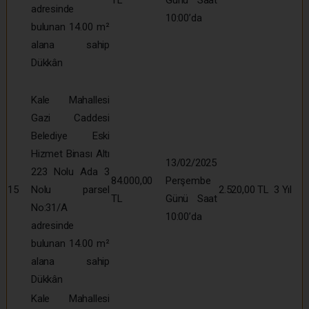
adresinde
10:00’da
bulunan 14.00 m²
alana sahip
Dükkân
Kale Mahallesi
Gazi Caddesi
Belediye Eski
Hizmet Binası Altı
13/02/2025
223 Nolu Ada 3
84.000,00
Perşembe
15
Nolu parsel
2.520,00 TL
3 Yıl
TL
Günü Saat
No:31/A
10:00’da
adresinde
bulunan 14.00 m²
alana sahip
Dükkân
Kale Mahallesi