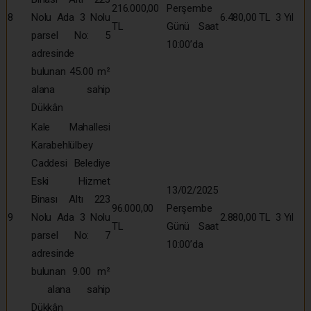
216.000,00
Perşembe
8
Nolu Ada 3 Nolu
6.480,00 TL
3 Yıl
TL
Günü Saat
parsel No: 5
10:00’da
adresinde
bulunan 45.00 m²
alana sahip
Dükkân
Kale Mahallesi
Karabehlülbey
Caddesi Belediye
Eski Hizmet
13/02/2025
Binası Altı 223
96.000,00
Perşembe
9
Nolu Ada 3 Nolu
2.880,00 TL
3 Yıl
TL
Günü Saat
parsel No: 7
10:00’da
adresinde
bulunan 9.00 m²
alana sahip
Dükkân