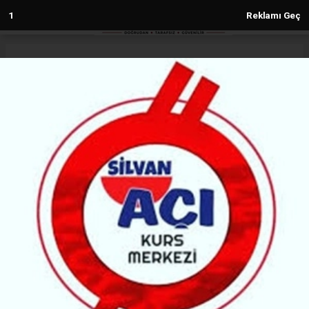
1
Reklamı Geç
Anasayfa
Diyarbakır
Mustafa Fidan’dan Rahmi Koç’a
tepki
DIYARBAKIR
(MH) - MALABADİ HABER | 06.06.2026 - 17:33, Güncelleme: 06.06.2026 - 17:33
73043+ kez okundu.
Diyarbakır Organize Sanayi Bölgesi Yönetim Kurulu
Başkanı Mustafa Fidan, iş insanı Rahmi Koç’un Kürt
kadınlarına yönelik sözlerine ilişkin yazılı açıklama
yaptı.