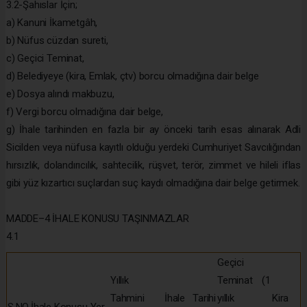
3.2-Şahıslar İçin;
a) Kanuni İkametgâh,
b) Nüfus cüzdan sureti,
c) Geçici Teminat,
d) Belediyeye (kira, Emlak, çtv) borcu olmadığına dair belge
e) Dosya alındı makbuzu,
f) Vergi borcu olmadığına dair belge,
g) İhale tarihinden en fazla bir ay önceki tarih esas alınarak Adli
Sicilden veya nüfusa kayıtlı olduğu yerdeki Cumhuriyet Savcılığından
hırsızlık, dolandırıcılık, sahtecilik, rüşvet, terör, zimmet ve hileli iflas
gibi yüz kızartıcı suçlardan suç kaydı olmadığına dair belge getirmek.
MADDE–4 İHALE KONUSU TAŞINMAZLAR
4.1
Geçici
Yıllık
Teminat (1
Tahmini
İhale Tarihi
yıllık
Kira
S.NO
İhale Konusu Yer