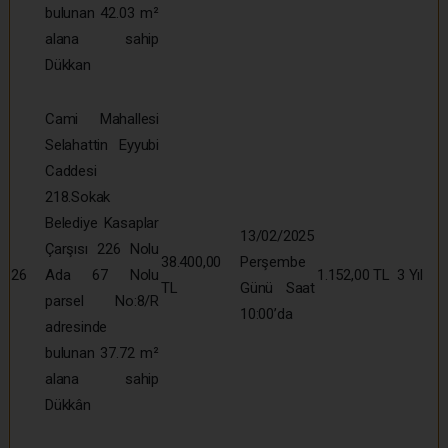
bulunan 42.03 m²
alana sahip
Dükkan
Cami Mahallesi
Selahattin Eyyubi
Caddesi
218.Sokak
Belediye Kasaplar
13/02/2025
Çarşısı 226 Nolu
38.400,00
Perşembe
26
Ada 67 Nolu
1.152,00 TL
3 Yıl
TL
Günü Saat
parsel No:8/R
10:00’da
adresinde
bulunan 37.72 m²
alana sahip
Dükkân