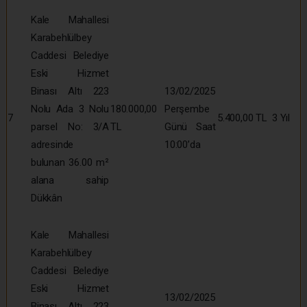
Kale Mahallesi
Karabehlülbey
Caddesi Belediye
Eski Hizmet
Binası Altı 223
13/02/2025
Nolu Ada 3 Nolu
180.000,00
Perşembe
7
5.400,00 TL
3 Yıl
parsel No: 3/A
TL
Günü Saat
adresinde
10:00’da
bulunan 36.00 m²
alana sahip
Dükkân
Kale Mahallesi
Karabehlülbey
Caddesi Belediye
Eski Hizmet
13/02/2025
Binası Altı 223