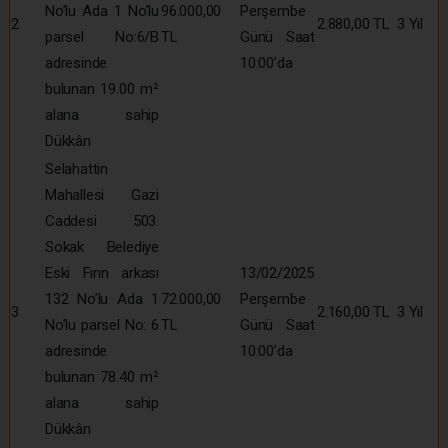
No’lu Ada 1 No’lu
96.000,00
Perşembe
2
2.880,00 TL
3 Yıl
parsel No:6/B
TL
Günü Saat
adresinde
10:00’da
bulunan 19.00 m²
alana sahip
Dükkân
Selahattin
Mahallesi Gazi
Caddesi 503.
Sokak Belediye
Eski Fırın arkası
13/02/2025
132 No’lu Ada 1
72.000,00
Perşembe
3
2.160,00 TL
3 Yıl
No’lu parsel No: 6
TL
Günü Saat
adresinde
10:00’da
bulunan 78.40 m²
alana sahip
Dükkân