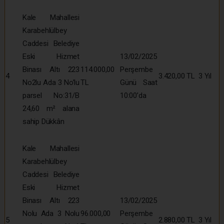
Kale Mahallesi
Karabehlülbey
Caddesi Belediye
Eski Hizmet
13/02/2025
Binası Altı 223
114.000,00
Perşembe
4
3.420,00 TL
3 Yıl
No2lu Ada 3 No’lu
TL
Günü Saat
parsel No:31/B
10:00’da
24,60 m² alana
sahip Dükkân
Kale Mahallesi
Karabehlülbey
Caddesi Belediye
Eski Hizmet
Binası Altı 223
13/02/2025
Nolu Ada 3 Nolu
96.000,00
Perşembe
5
2.880,00 TL
3 Yıl