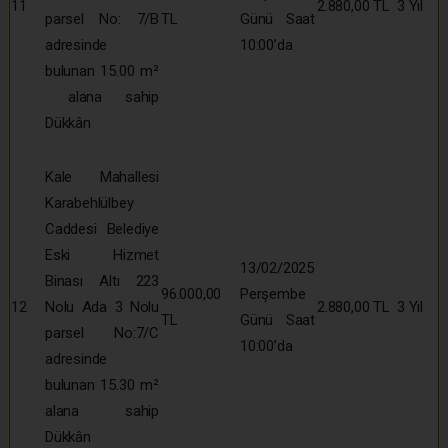
11
2.880,00 TL
3 Yıl
parsel No: 7/B
TL
Günü Saat
adresinde
10:00’da
bulunan 15.00 m²
alana sahip
Dükkân
Kale Mahallesi
Karabehlülbey
Caddesi Belediye
Eski Hizmet
13/02/2025
Binası Altı 223
96.000,00
Perşembe
12
Nolu Ada 3 Nolu
2.880,00 TL
3 Yıl
TL
Günü Saat
parsel No:7/C
10:00’da
adresinde
bulunan 15.30 m²
alana sahip
Dükkân