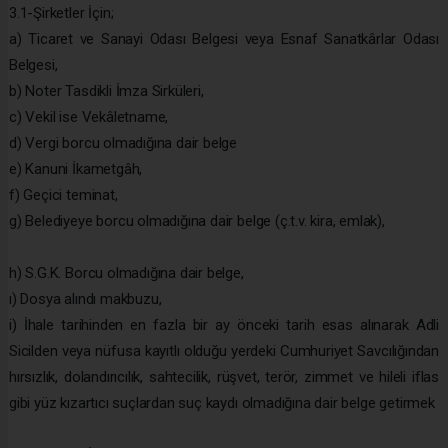
3.1-Şirketler İçin;
a) Ticaret ve Sanayi Odası Belgesi veya Esnaf Sanatkârlar Odası
Belgesi,
b) Noter Tasdikli İmza Sirküleri,
c) Vekil ise Vekâletname,
d) Vergi borcu olmadığına dair belge
e) Kanuni İkametgâh,
f) Geçici teminat,
g) Belediyeye borcu olmadığına dair belge (ç.t.v. kira, emlak),
h) S.G.K. Borcu olmadığına dair belge,
ı) Dosya alındı makbuzu,
i) İhale tarihinden en fazla bir ay önceki tarih esas alınarak Adli
Sicilden veya nüfusa kayıtlı olduğu yerdeki Cumhuriyet Savcılığından
hırsızlık, dolandırıcılık, sahtecilik, rüşvet, terör, zimmet ve hileli iflas
gibi yüz kızartıcı suçlardan suç kaydı olmadığına dair belge getirmek