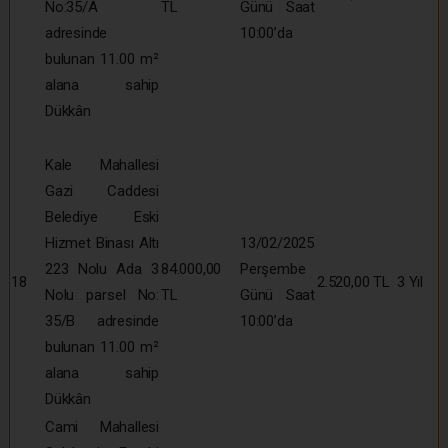
No:35/A
TL
Günü Saat
adresinde
10:00’da
bulunan 11.00 m²
alana sahip
Dükkân
Kale Mahallesi
Gazi Caddesi
Belediye Eski
Hizmet Binası Altı
13/02/2025
223 Nolu Ada 3
84.000,00
Perşembe
18
2.520,00 TL
3 Yıl
Nolu parsel No:
TL
Günü Saat
35/B adresinde
10:00’da
bulunan 11.00 m²
alana sahip
Dükkân
Cami Mahallesi