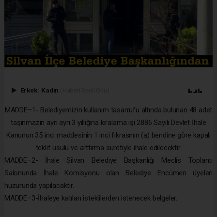
Erkek
|
Kadın
(Haberi Sesli Oku)
MADDE–1- Belediyemizin kullanım tasarrufu altında bulunan 48 adet
taşınmazın ayrı ayrı 3 yıllığına kiralama işi 2886 Sayılı Devlet İhale
Kanunun 35 inci maddesinin 1 inci fıkrasının (a) bendine göre kapalı
teklif usulü ve arttırma suretiyle ihale edilecektir.
MADDE–2- İhale Silvan Belediye Başkanlığı Meclis Toplantı
Salonunda İhale Komisyonu olan Belediye Encümen üyeleri
huzurunda yapılacaktır.
MADDE–3-İhaleye katılan isteklilerden istenecek belgeler;