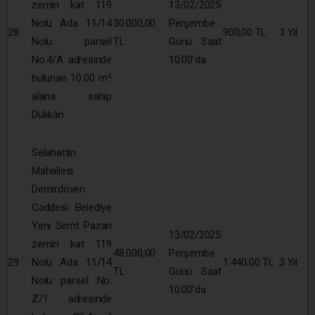
zemin kat 119
13/02/2025
Nolu Ada 11/14
30.000,00
Perşembe
28
900,00 TL
3 Yıl
Nolu parsel
TL
Günü Saat
No:4/A adresinde
10:00’da
bulunan 10.00 m²
alana sahip
Dükkân
Selahattin
Mahallesi
Demirdöven
Caddesi Belediye
Yeni Semt Pazarı
13/02/2025
zemin kat 119
48.000,00
Perşembe
29
Nolu Ada 11/14
1.440,00 TL
3 Yıl
TL
Günü Saat
Nolu parsel No:
10:00’da
Z/1 adresinde