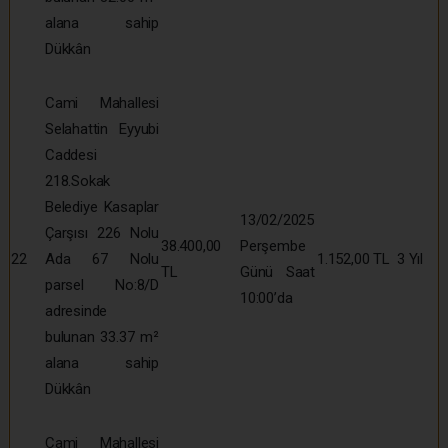
alana sahip
Dükkân
Cami Mahallesi
Selahattin Eyyubi
Caddesi
218.Sokak
Belediye Kasaplar
13/02/2025
Çarşısı 226 Nolu
38.400,00
Perşembe
22
Ada 67 Nolu
1.152,00 TL
3 Yıl
TL
Günü Saat
parsel No:8/D
10:00’da
adresinde
bulunan 33.37 m²
alana sahip
Dükkân
Cami Mahallesi