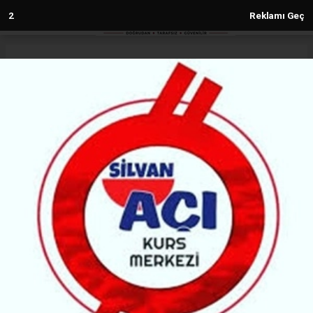
Anasayfa
Diyarbakır
Nahit Eren: Görevin bana verilmesi
onurdur
DIYARBAKIR
(MH) - MALABADİ HABER | 25.05.2026 - 15:45, Güncelleme: 25.05.2026 - 15:45
82103+ kez okundu.
Amedspor Başkanlığı için yeniden aday gösterilen
Nahit Eren, kararın ortak akıl ve birlikte yönetim
anlayışının bir sonucu olduğunu belirterek,
“Herkesin fikir ve görüşünün alınması ise önemli bir
demokrasi örneğidir” dedi.