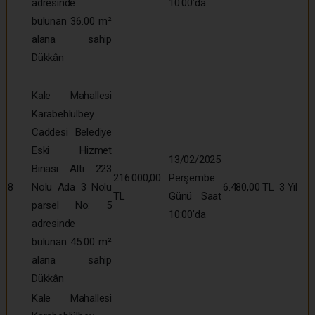
adresinde
10:00’da
bulunan 36.00 m²
alana sahip
Dükkân
Kale Mahallesi
Karabehlülbey
Caddesi Belediye
Eski Hizmet
13/02/2025
Binası Altı 223
216.000,00
Perşembe
8
Nolu Ada 3 Nolu
6.480,00 TL
3 Yıl
TL
Günü Saat
parsel No: 5
10:00’da
adresinde
bulunan 45.00 m²
alana sahip
Dükkân
Kale Mahallesi