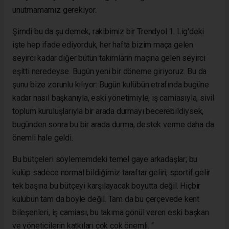
unutmamamız gerekiyor.
Şimdi bu da şu demek; rakibimiz bir Trendyol 1. Lig'deki
işte hep ifade ediyorduk, her hafta bizim maça gelen
seyirci kadar diğer bütün takımların maçına gelen seyirci
eşitti neredeyse. Bugün yeni bir döneme giriyoruz. Bu da
şunu bize zorunlu kılıyor: Bugün kulübün etrafında bugüne
kadar nasıl başkanıyla, eski yönetimiyle, iş camiasıyla, sivil
toplum kuruluşlarıyla bir arada durmayı becerebildiysek,
bugünden sonra bu bir arada durma, destek verme daha da
önemli hale geldi.
Bu bütçeleri söylememdeki temel gaye arkadaşlar; bu
kulüp sadece normal bildiğimiz taraftar geliri, sportif gelir
tek başına bu bütçeyi karşılayacak boyutta değil. Hiçbir
kulübün tam da böyle değil. Tam da bu çerçevede kent
bileşenleri, iş camiası, bu takıma gönül veren eski başkan
ve yöneticilerin katkıları çok çok önemli. “