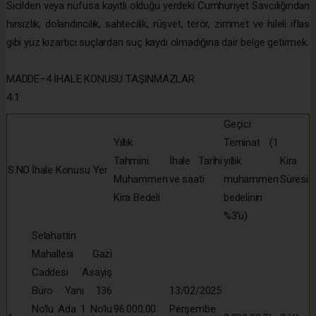
Sicilden veya nüfusa kayıtlı olduğu yerdeki Cumhuriyet Savcılığından
hırsızlık, dolandırıcılık, sahtecilik, rüşvet, terör, zimmet ve hileli iflas
gibi yüz kızartıcı suçlardan suç kaydı olmadığına dair belge getirmek.
MADDE–4 İHALE KONUSU TAŞINMAZLAR
4.1
Geçici
Yıllık
Teminat (1
Tahmini
İhale Tarihi
yıllık
Kira
S.NO
İhale Konusu Yer
Muhammen
ve saati
muhammen
Süresi
Kira Bedeli
bedelinin
%3’ü)
Selahattin
Mahallesi Gazi
Caddesi Asayiş
Büro Yanı 136
13/02/2025
No’lu Ada 1 No’lu
96.000,00
Perşembe