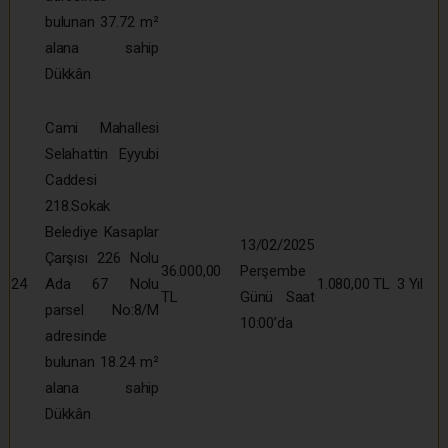
bulunan 37.72 m²
alana sahip
Dükkân
Cami Mahallesi
Selahattin Eyyubi
Caddesi
218.Sokak
Belediye Kasaplar
13/02/2025
Çarşısı 226 Nolu
36.000,00
Perşembe
24
Ada 67 Nolu
1.080,00 TL
3 Yıl
TL
Günü Saat
parsel No:8/M
10:00’da
adresinde
bulunan 18.24 m²
alana sahip
Dükkân