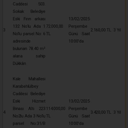
Caddesi 503.
Sokak Belediye
Eski Fırın arkası
13/02/2025
132 No’lu Ada 1
72.000,00
Perşembe
3
2.160,00 TL
3 Yıl
No’lu parsel No: 6
TL
Günü Saat
adresinde
10:00’da
bulunan 78.40 m²
alana sahip
Dükkân
Kale Mahallesi
Karabehlülbey
Caddesi Belediye
Eski Hizmet
13/02/2025
Binası Altı 223
114.000,00
Perşembe
4
3.420,00 TL
3 Yıl
No2lu Ada 3 No’lu
TL
Günü Saat
parsel No:31/B
10:00’da