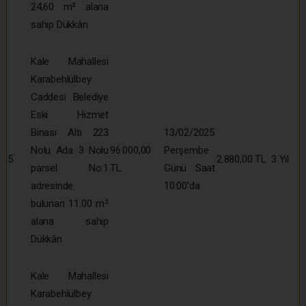
24,60 m² alana
sahip Dükkân
Kale Mahallesi
Karabehlülbey
Caddesi Belediye
Eski Hizmet
Binası Altı 223
13/02/2025
Nolu Ada 3 Nolu
96.000,00
Perşembe
5
2.880,00 TL
3 Yıl
parsel No:1
TL
Günü Saat
adresinde
10:00’da
bulunan 11.00 m²
alana sahip
Dükkân
Kale Mahallesi
Karabehlülbey