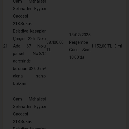
Cami Mahallesi
Selahattin Eyyubi
Caddesi
218.Sokak
Belediye Kasaplar
13/02/2025
Çarşısı 226 Nolu
38.400,00
Perşembe
21
Ada 67 Nolu
1.152,00 TL
3 Yıl
TL
Günü Saat
parsel No:8/C
10:00’da
adresinde
bulunan 32.00 m²
alana sahip
Dükkân
Cami Mahallesi
Selahattin Eyyubi
Caddesi
218.Sokak