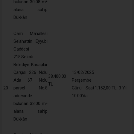
bulunan 30.08 m²
alana sahip
Dükkân
Cami Mahallesi
Selahattin Eyyubi
Caddesi
218.Sokak
Belediye Kasaplar
Çarşısı 226 Nolu
13/02/2025
38.400,00
Ada 67 Nolu
Perşembe
TL
20
parsel No:8
Günü Saat
1.152,00 TL
3 Yıl
adresinde
10:00’da
bulunan 33.00 m²
alana sahip
Dükkân