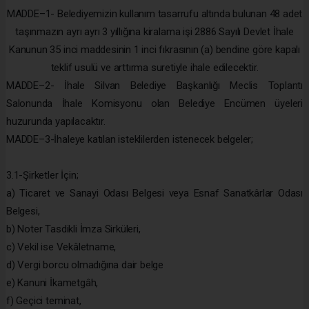
MADDE–1- Belediyemizin kullanım tasarrufu altında bulunan 48 adet
taşınmazın ayrı ayrı 3 yıllığına kiralama işi 2886 Sayılı Devlet İhale
Kanunun 35 inci maddesinin 1 inci fıkrasının (a) bendine göre kapalı
teklif usulü ve arttırma suretiyle ihale edilecektir.
MADDE–2- İhale Silvan Belediye Başkanlığı Meclis Toplantı
Salonunda İhale Komisyonu olan Belediye Encümen üyeleri
huzurunda yapılacaktır.
MADDE–3-İhaleye katılan isteklilerden istenecek belgeler;
3.1-Şirketler İçin;
a) Ticaret ve Sanayi Odası Belgesi veya Esnaf Sanatkârlar Odası
Belgesi,
b) Noter Tasdikli İmza Sirküleri,
c) Vekil ise Vekâletname,
d) Vergi borcu olmadığına dair belge
e) Kanuni İkametgâh,
f) Geçici teminat,