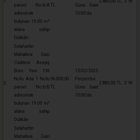
1
2.880,00 TL
3 Yıl
parsel No:6/A
TL
Günü Saat
adresinde
10:00’da
bulunan 19.00 m²
alana sahip
Dükkân
Selahattin
Mahallesi Gazi
Caddesi Asayiş
Büro Yanı 136
13/02/2025
No’lu Ada 1 No’lu
96.000,00
Perşembe
2
2.880,00 TL
3 Yıl
parsel No:6/B
TL
Günü Saat
adresinde
10:00’da
bulunan 19.00 m²
alana sahip
Dükkân
Selahattin
Mahallesi Gazi