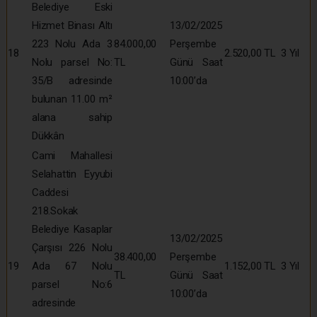
Belediye Eski
Hizmet Binası Altı
13/02/2025
223 Nolu Ada 3
84.000,00
Perşembe
18
2.520,00 TL
3 Yıl
Nolu parsel No:
TL
Günü Saat
35/B adresinde
10:00’da
bulunan 11.00 m²
alana sahip
Dükkân
Cami Mahallesi
Selahattin Eyyubi
Caddesi
218.Sokak
Belediye Kasaplar
13/02/2025
Çarşısı 226 Nolu
38.400,00
Perşembe
19
Ada 67 Nolu
1.152,00 TL
3 Yıl
TL
Günü Saat
parsel No:6
10:00’da
adresinde