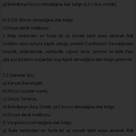
g) Belediyeye borcu olmadığına dair belge (ç.t.v. kira, emlak),
h) S.G.K. Borcu olmadığına dair belge,
ı) Dosya alındı makbuzu,
i) İhale tarihinden en fazla bir ay önceki tarih esas alınarak Adli
Sicilden veya nüfusa kayıtlı olduğu yerdeki Cumhuriyet Savcılığından
hırsızlık, dolandırıcılık, sahtecilik, rüşvet, terör, zimmet ve hileli iflas
gibi yüz kızartıcı suçlardan suç kaydı olmadığına dair belge getirmek
3.2-Şahıslar İçin;
a) Kanuni İkametgâh,
b) Nüfus cüzdan sureti,
c) Geçici Teminat,
d) Belediyeye (kira, Emlak, çtv) borcu olmadığına dair belge
e) Dosya alındı makbuzu,
f) Vergi borcu olmadığına dair belge,
g) İhale tarihinden en fazla bir ay önceki tarih esas alınarak Adli