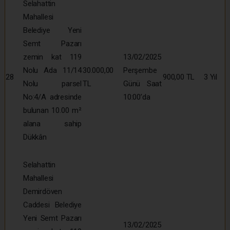
Selahattin
Mahallesi
Belediye Yeni
Semt Pazarı
zemin kat 119
13/02/2025
Nolu Ada 11/14
30.000,00
Perşembe
28
900,00 TL
3 Yıl
Nolu parsel
TL
Günü Saat
No:4/A adresinde
10:00’da
bulunan 10.00 m²
alana sahip
Dükkân
Selahattin
Mahallesi
Demirdöven
Caddesi Belediye
Yeni Semt Pazarı
13/02/2025