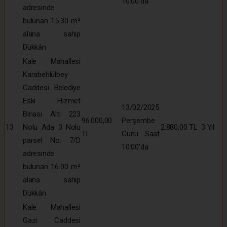
10:00’da
adresinde
bulunan 15.30 m²
alana sahip
Dükkân
Kale Mahallesi
Karabehlülbey
Caddesi Belediye
Eski Hizmet
13/02/2025
Binası Altı 223
96.000,00
Perşembe
13
Nolu Ada 3 Nolu
2.880,00 TL
3 Yıl
TL
Günü Saat
parsel No: 7/D
10:00’da
adresinde
bulunan 16.00 m²
alana sahip
Dükkân
Kale Mahallesi
Gazi Caddesi