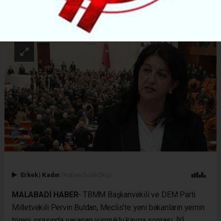
ABONE OL
Erkek
|
Kadın
(Haberi Sesli Oku)
MALABADİ HABER
- TBMM Başkanvekili ve DEM Parti
Milletvekili Pervin Buldan, Meclis’te yeni bakanların yemin
töreni sırasında yaşanan yumruklu kavga sonrası, İYİ