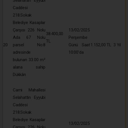
Selahattin Eyyubi
Caddesi
218.Sokak
Belediye Kasaplar
Çarşısı 226 Nolu
13/02/2025
38.400,00
Ada 67 Nolu
Perşembe
TL
20
parsel No:8
Günü Saat
1.152,00 TL
3 Yıl
adresinde
10:00’da
bulunan 33.00 m²
alana sahip
Dükkân
Cami Mahallesi
Selahattin Eyyubi
Caddesi
218.Sokak
Belediye Kasaplar
13/02/2025
Çarşısı 226 Nolu