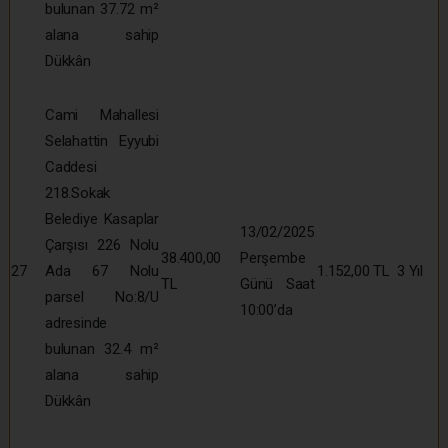
bulunan 37.72 m²
alana sahip
Dükkân
Cami Mahallesi
Selahattin Eyyubi
Caddesi
218.Sokak
Belediye Kasaplar
13/02/2025
Çarşısı 226 Nolu
38.400,00
Perşembe
27
Ada 67 Nolu
1.152,00 TL
3 Yıl
TL
Günü Saat
parsel No:8/U
10:00’da
adresinde
bulunan 32.4 m²
alana sahip
Dükkân