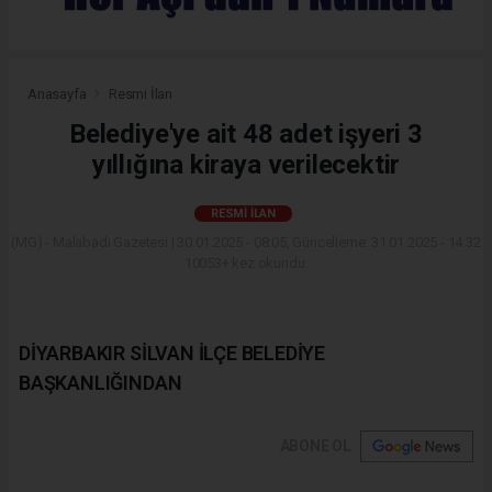
Anasayfa
Resmi İlan
Belediye'ye ait 48 adet işyeri 3
yıllığına kiraya verilecektir
RESMI İLAN
(MG) - Malabadi Gazetesi | 30.01.2025 - 08:05, Güncelleme: 31.01.2025 - 14:32
10053+ kez okundu.
DİYARBAKIR SİLVAN İLÇE BELEDİYE
BAŞKANLIĞINDAN
ABONE OL