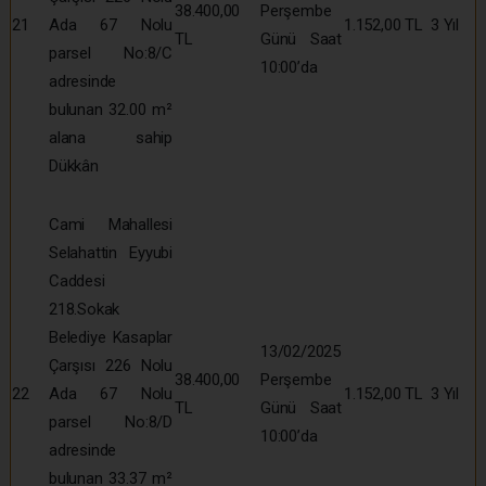
38.400,00
Perşembe
21
Ada 67 Nolu
1.152,00 TL
3 Yıl
TL
Günü Saat
parsel No:8/C
10:00’da
adresinde
bulunan 32.00 m²
alana sahip
Dükkân
Cami Mahallesi
Selahattin Eyyubi
Caddesi
218.Sokak
Belediye Kasaplar
13/02/2025
Çarşısı 226 Nolu
38.400,00
Perşembe
22
Ada 67 Nolu
1.152,00 TL
3 Yıl
TL
Günü Saat
parsel No:8/D
10:00’da
adresinde
bulunan 33.37 m²