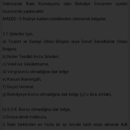
Salonunda İhale Komisyonu olan Belediye Encümen üyeleri
huzurunda yapılacaktır.
MADDE–3-İhaleye katılan isteklilerden istenecek belgeler;
3.1-Şirketler İçin;
a) Ticaret ve Sanayi Odası Belgesi veya Esnaf Sanatkârlar Odası
Belgesi,
b) Noter Tasdikli İmza Sirküleri,
c) Vekil ise Vekâletname,
d) Vergi borcu olmadığına dair belge
e) Kanuni İkametgâh,
f) Geçici teminat,
g) Belediyeye borcu olmadığına dair belge (ç.t.v. kira, emlak),
h) S.G.K. Borcu olmadığına dair belge,
ı) Dosya alındı makbuzu,
i) İhale tarihinden en fazla bir ay önceki tarih esas alınarak Adli