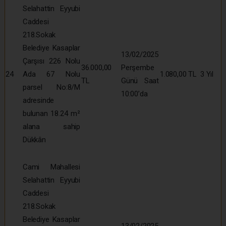
Selahattin Eyyubi
Caddesi
218.Sokak
Belediye Kasaplar
13/02/2025
Çarşısı 226 Nolu
36.000,00
Perşembe
24
Ada 67 Nolu
1.080,00 TL
3 Yıl
TL
Günü Saat
parsel No:8/M
10:00’da
adresinde
bulunan 18.24 m²
alana sahip
Dükkân
Cami Mahallesi
Selahattin Eyyubi
Caddesi
218.Sokak
Belediye Kasaplar
13/02/2025