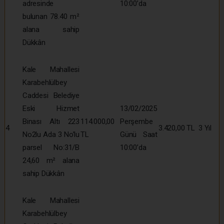
adresinde
10:00’da
bulunan 78.40 m²
alana sahip
Dükkân
Kale Mahallesi
Karabehlülbey
Caddesi Belediye
Eski Hizmet
13/02/2025
Binası Altı 223
114.000,00
Perşembe
4
3.420,00 TL
3 Yıl
No2lu Ada 3 No’lu
TL
Günü Saat
parsel No:31/B
10:00’da
24,60 m² alana
sahip Dükkân
Kale Mahallesi
Karabehlülbey