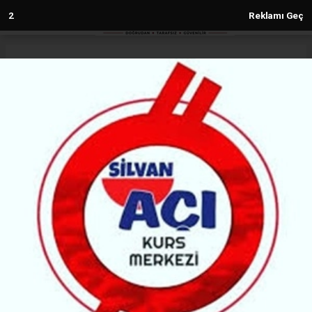
1
Reklamı Geç
Anasayfa
Siyaset
Pervin Buldan’dan tepkilere cevap:
Görevden kaçan biri değilim
SIYASET
(H M) - Haber Merkezi | 12.02.2026 - 17:28, Güncelleme: 12.02.2026 - 17:28
38126+ kez okundu.
TBMM’de yemin töreni sırasında yaşanan kavganın
ardından, Meclis’te olmaması nedeniyle İYİ Parti’nin
tepki gösterdiği DEM Parti Milletvekili Pervin
Buldan, yaşanan sürece ilişkin açıklama yaptı.