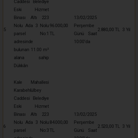
Caddesi Belediye
Eski Hizmet
Binası Altı 223
13/02/2025
Nolu Ada 3 Nolu
96.000,00
Perşembe
5
2.880,00 TL
3 Yıl
parsel No:1
TL
Günü Saat
adresinde
10:00’da
bulunan 11.00 m²
alana sahip
Dükkân
Kale Mahallesi
Karabehlülbey
Caddesi Belediye
Eski Hizmet
Binası Altı 223
13/02/2025
Nolu Ada 3 Nolu
84.000,00
Perşembe
6
2.520,00 TL
3 Yıl
parsel No:3
TL
Günü Saat