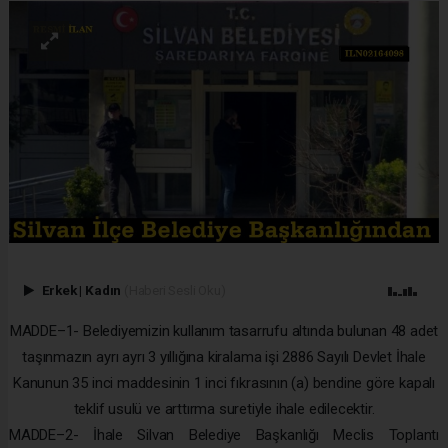
Erkek
|
Kadın
(Haberi Sesli Oku)
MADDE–1- Belediyemizin kullanım tasarrufu altında bulunan 48 adet
taşınmazın ayrı ayrı 3 yıllığına kiralama işi 2886 Sayılı Devlet İhale
Kanunun 35 inci maddesinin 1 inci fıkrasının (a) bendine göre kapalı
teklif usulü ve arttırma suretiyle ihale edilecektir.
MADDE–2- İhale Silvan Belediye Başkanlığı Meclis Toplantı