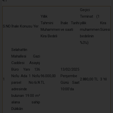
4.1
Geçici
Yıllık
Teminat (1
Tahmini
İhale Tarihi
yıllık
Kira
S.NO
İhale Konusu Yer
Muhammen
ve saati
muhammen
Süresi
Kira Bedeli
bedelinin
%3’ü)
Selahattin
Mahallesi Gazi
Caddesi Asayiş
Büro Yanı 136
13/02/2025
No’lu Ada 1 No’lu
96.000,00
Perşembe
1
2.880,00 TL
3 Yıl
parsel No:6/A
TL
Günü Saat
adresinde
10:00’da
bulunan 19.00 m²
alana sahip
Dükkân