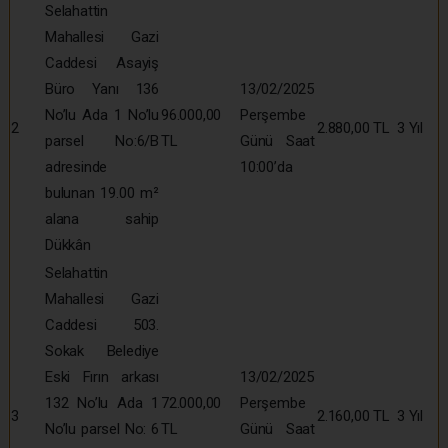
Selahattin
Mahallesi Gazi
Caddesi Asayiş
Büro Yanı 136
13/02/2025
No’lu Ada 1 No’lu
96.000,00
Perşembe
2
2.880,00 TL
3 Yıl
parsel No:6/B
TL
Günü Saat
adresinde
10:00’da
bulunan 19.00 m²
alana sahip
Dükkân
Selahattin
Mahallesi Gazi
Caddesi 503.
Sokak Belediye
Eski Fırın arkası
13/02/2025
132 No’lu Ada 1
72.000,00
Perşembe
3
2.160,00 TL
3 Yıl
No’lu parsel No: 6
TL
Günü Saat