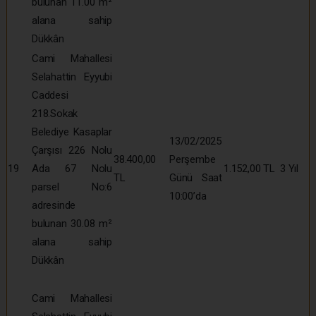
bulunan 11.00 m²
alana sahip
Dükkân
Cami Mahallesi
Selahattin Eyyubi
Caddesi
218.Sokak
Belediye Kasaplar
13/02/2025
Çarşısı 226 Nolu
38.400,00
Perşembe
19
Ada 67 Nolu
1.152,00 TL
3 Yıl
TL
Günü Saat
parsel No:6
10:00’da
adresinde
bulunan 30.08 m²
alana sahip
Dükkân
Cami Mahallesi