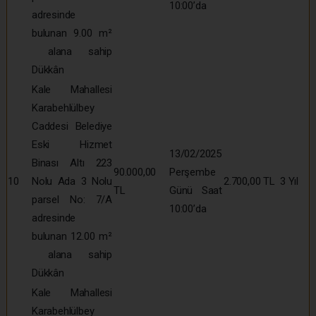
10:00’da
adresinde
bulunan 9.00 m²
alana sahip
Dükkân
Kale Mahallesi
Karabehlülbey
Caddesi Belediye
Eski Hizmet
13/02/2025
Binası Altı 223
90.000,00
Perşembe
10
Nolu Ada 3 Nolu
2.700,00 TL
3 Yıl
TL
Günü Saat
parsel No: 7/A
10:00’da
adresinde
bulunan 12.00 m²
alana sahip
Dükkân
Kale Mahallesi
Karabehlülbey