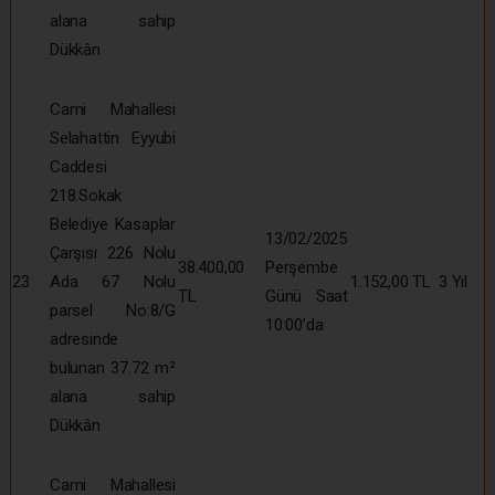
alana sahip
Dükkân
Cami Mahallesi
Selahattin Eyyubi
Caddesi
218.Sokak
Belediye Kasaplar
13/02/2025
Çarşısı 226 Nolu
38.400,00
Perşembe
23
Ada 67 Nolu
1.152,00 TL
3 Yıl
TL
Günü Saat
parsel No:8/G
10:00’da
adresinde
bulunan 37.72 m²
alana sahip
Dükkân
Cami Mahallesi