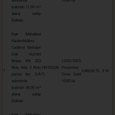
adresinde
10:00’da
bulunan 11.00 m²
alana sahip
Dükkân
Kale Mahallesi
Karabehlülbey
Caddesi Belediye
Eski Hizmet
Binası Altı 223
13/02/2025
Nolu Ada 3 Nolu
180.000,00
Perşembe
7
5.400,00 TL
3 Yıl
parsel No: 3/A
TL
Günü Saat
adresinde
10:00’da
bulunan 36.00 m²
alana sahip
Dükkân
Kale Mahallesi