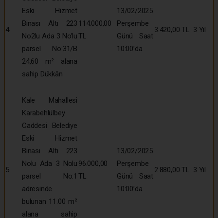
Eski Hizmet
13/02/2025
Binası Altı 223
114.000,00
Perşembe
4
3.420,00 TL
3 Yıl
No2lu Ada 3 No’lu
TL
Günü Saat
parsel No:31/B
10:00’da
24,60 m² alana
sahip Dükkân
Kale Mahallesi
Karabehlülbey
Caddesi Belediye
Eski Hizmet
Binası Altı 223
13/02/2025
Nolu Ada 3 Nolu
96.000,00
Perşembe
5
2.880,00 TL
3 Yıl
parsel No:1
TL
Günü Saat
adresinde
10:00’da
bulunan 11.00 m²
alana sahip