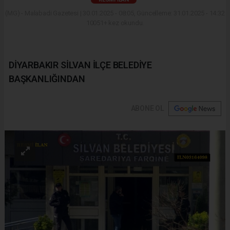
(MG) - Malabadi Gazetesi | 30.01.2025 - 08:05, Güncelleme: 31.01.2025 - 14:32
10051+ kez okundu.
DİYARBAKIR SİLVAN İLÇE BELEDİYE
BAŞKANLIĞINDAN
ABONE OL