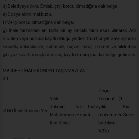
d) Belediyeye (kira, Emlak, çtv) borcu olmadığına dair belge
e) Dosya alındı makbuzu,
f) Vergi borcu olmadığına dair belge,
g) İhale tarihinden en fazla bir ay önceki tarih esas alınarak Adli
Sicilden veya nüfusa kayıtlı olduğu yerdeki Cumhuriyet Savcılığından
hırsızlık, dolandırıcılık, sahtecilik, rüşvet, terör, zimmet ve hileli iflas
gibi yüz kızartıcı suçlardan suç kaydı olmadığına dair belge getirmek.
MADDE–4 İHALE KONUSU TAŞINMAZLAR
4.1
Geçici
Yıllık
Teminat (1
Tahmini
İhale Tarihi
yıllık
Kira
S.NO
İhale Konusu Yer
Muhammen
ve saati
muhammen
Süresi
Kira Bedeli
bedelinin
%3’ü)