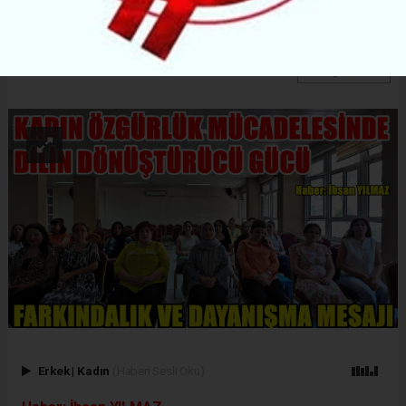
önemine vurgu yapıldı.
ABONE OL
Erkek
|
Kadın
(Haberi Sesli Oku)