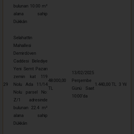
bulunan 10.00 m²
alana sahip
Dükkân
Selahattin
Mahallesi
Demirdöven
Caddesi Belediye
Yeni Semt Pazarı
13/02/2025
zemin kat 119
48.000,00
Perşembe
29
Nolu Ada 11/14
1.440,00 TL
3 Yıl
TL
Günü Saat
Nolu parsel No:
10:00’da
Z/1 adresinde
bulunan 22.4 m²
alana sahip
Dükkân