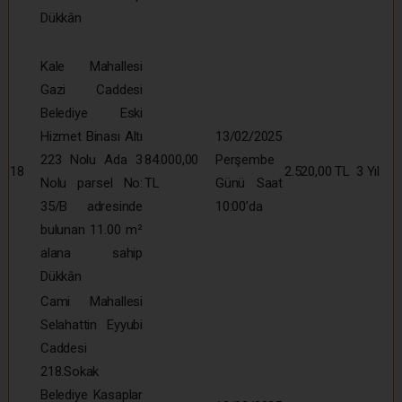
Dükkân
Kale Mahallesi
Gazi Caddesi
Belediye Eski
Hizmet Binası Altı
13/02/2025
223 Nolu Ada 3
84.000,00
Perşembe
18
2.520,00 TL
3 Yıl
Nolu parsel No:
TL
Günü Saat
35/B adresinde
10:00’da
bulunan 11.00 m²
alana sahip
Dükkân
Cami Mahallesi
Selahattin Eyyubi
Caddesi
218.Sokak
Belediye Kasaplar