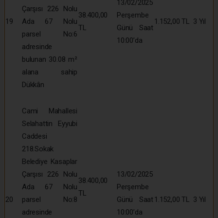
13/02/2025
Çarşısı 226 Nolu
38.400,00
Perşembe
19
Ada 67 Nolu
1.152,00 TL
3 Yıl
TL
Günü Saat
parsel No:6
10:00’da
adresinde
bulunan 30.08 m²
alana sahip
Dükkân
Cami Mahallesi
Selahattin Eyyubi
Caddesi
218.Sokak
Belediye Kasaplar
Çarşısı 226 Nolu
13/02/2025
38.400,00
Ada 67 Nolu
Perşembe
TL
20
parsel No:8
Günü Saat
1.152,00 TL
3 Yıl
adresinde
10:00’da