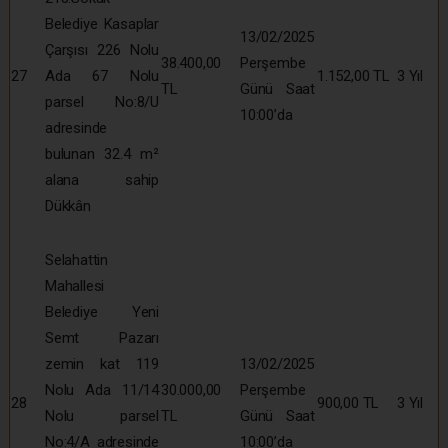
Belediye Kasaplar
13/02/2025
Çarşısı 226 Nolu
38.400,00
Perşembe
27
Ada 67 Nolu
1.152,00 TL
3 Yıl
TL
Günü Saat
parsel No:8/U
10:00’da
adresinde
bulunan 32.4 m²
alana sahip
Dükkân
Selahattin
Mahallesi
Belediye Yeni
Semt Pazarı
zemin kat 119
13/02/2025
Nolu Ada 11/14
30.000,00
Perşembe
28
900,00 TL
3 Yıl
Nolu parsel
TL
Günü Saat
No:4/A adresinde
10:00’da