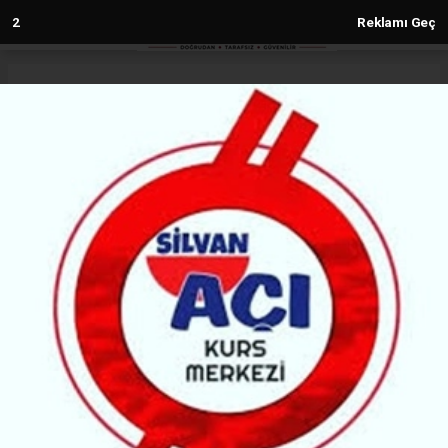
1
Reklamı Geç
Anasayfa
Silvan
SİLVAN’DA KADIN ÖZGÜRLÜK
MÜCADELESİNDE DİLİN
DÖNÜŞTÜRÜCÜ GÜCÜ
SILVAN
(MG) - FARQİN NEWS | 11.09.2025 - 16:08, Güncelleme: 11.09.2025 - 16:08
26683+ kez okundu.
Silvan Belediyesi, kadın meclisi üyeleri ve kadın
çalışanlara yönelik “dilin dönüştürücü gücü” temalı
eğitim programı düzenledi. Toplantıda eşit, özgür
ve kapsayıcı bir yaşam için kadınların sözünün