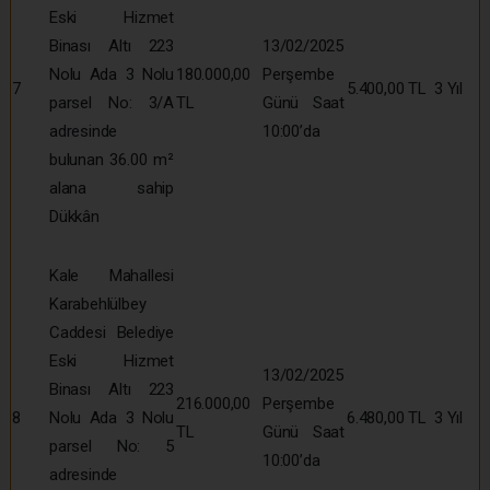
Eski Hizmet
Binası Altı 223
13/02/2025
Nolu Ada 3 Nolu
180.000,00
Perşembe
7
5.400,00 TL
3 Yıl
parsel No: 3/A
TL
Günü Saat
adresinde
10:00’da
bulunan 36.00 m²
alana sahip
Dükkân
Kale Mahallesi
Karabehlülbey
Caddesi Belediye
Eski Hizmet
13/02/2025
Binası Altı 223
216.000,00
Perşembe
8
Nolu Ada 3 Nolu
6.480,00 TL
3 Yıl
TL
Günü Saat
parsel No: 5
10:00’da
adresinde