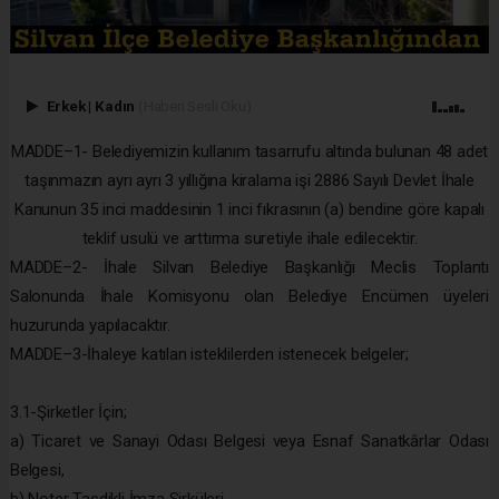
Erkek
|
Kadın
(Haberi Sesli Oku)
MADDE–1- Belediyemizin kullanım tasarrufu altında bulunan 48 adet
taşınmazın ayrı ayrı 3 yıllığına kiralama işi 2886 Sayılı Devlet İhale
Kanunun 35 inci maddesinin 1 inci fıkrasının (a) bendine göre kapalı
teklif usulü ve arttırma suretiyle ihale edilecektir.
MADDE–2- İhale Silvan Belediye Başkanlığı Meclis Toplantı
Salonunda İhale Komisyonu olan Belediye Encümen üyeleri
huzurunda yapılacaktır.
MADDE–3-İhaleye katılan isteklilerden istenecek belgeler;
3.1-Şirketler İçin;
a) Ticaret ve Sanayi Odası Belgesi veya Esnaf Sanatkârlar Odası
Belgesi,
b) Noter Tasdikli İmza Sirküleri,