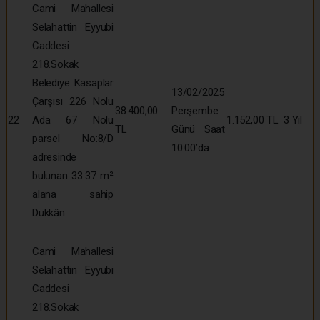
Cami Mahallesi
Selahattin Eyyubi
Caddesi
218.Sokak
Belediye Kasaplar
13/02/2025
Çarşısı 226 Nolu
38.400,00
Perşembe
22
Ada 67 Nolu
1.152,00 TL
3 Yıl
TL
Günü Saat
parsel No:8/D
10:00’da
adresinde
bulunan 33.37 m²
alana sahip
Dükkân
Cami Mahallesi
Selahattin Eyyubi
Caddesi
218.Sokak