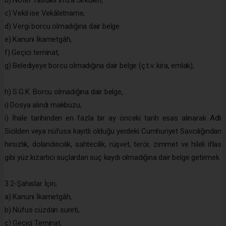
c) Vekil ise Vekâletname,
d) Vergi borcu olmadığına dair belge
e) Kanuni İkametgâh,
f) Geçici teminat,
g) Belediyeye borcu olmadığına dair belge (ç.t.v. kira, emlak),
h) S.G.K. Borcu olmadığına dair belge,
ı) Dosya alındı makbuzu,
i) İhale tarihinden en fazla bir ay önceki tarih esas alınarak Adli
Sicilden veya nüfusa kayıtlı olduğu yerdeki Cumhuriyet Savcılığından
hırsızlık, dolandırıcılık, sahtecilik, rüşvet, terör, zimmet ve hileli iflas
gibi yüz kızartıcı suçlardan suç kaydı olmadığına dair belge getirmek
3.2-Şahıslar İçin;
a) Kanuni İkametgâh,
b) Nüfus cüzdan sureti,
c) Geçici Teminat,