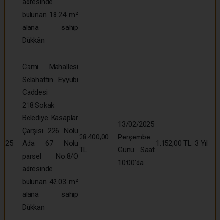
adresinde
bulunan 18.24 m²
alana sahip
Dükkân
Cami Mahallesi
Selahattin Eyyubi
Caddesi
218.Sokak
Belediye Kasaplar
13/02/2025
Çarşısı 226 Nolu
38.400,00
Perşembe
25
Ada 67 Nolu
1.152,00 TL
3 Yıl
TL
Günü Saat
parsel No:8/O
10:00’da
adresinde
bulunan 42.03 m²
alana sahip
Dükkan