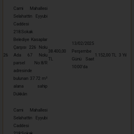
Cami Mahallesi
Selahattin Eyyubi
Caddesi
218.Sokak
Belediye Kasaplar
13/02/2025
Çarşısı 226 Nolu
38.400,00
Perşembe
26
Ada 67 Nolu
1.152,00 TL
3 Yıl
TL
Günü Saat
parsel No:8/R
10:00’da
adresinde
bulunan 37.72 m²
alana sahip
Dükkân
Cami Mahallesi
Selahattin Eyyubi
Caddesi
218.Sokak