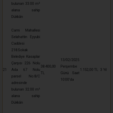
bulunan 33.00 m²
alana sahip
Dükkân
Cami Mahallesi
Selahattin Eyyubi
Caddesi
218.Sokak
Belediye Kasaplar
13/02/2025
Çarşısı 226 Nolu
38.400,00
Perşembe
21
Ada 67 Nolu
1.152,00 TL
3 Yıl
TL
Günü Saat
parsel No:8/C
10:00’da
adresinde
bulunan 32.00 m²
alana sahip
Dükkân