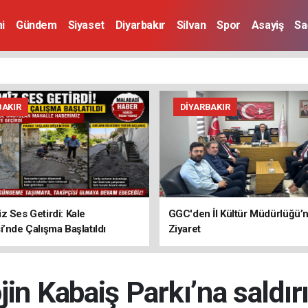
i
Gündem
Siyaset
Diyarbakır
Silvan
Spor
Asayiş
Sa
BAKIR
DIYARBAKIR
z Ses Getirdi: Kale
GGC'den İl Kültür Müdürlüğü’
i’nde Çalışma Başlatıldı
Ziyaret
jin Kabaiş Parkı’na saldır