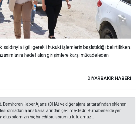
aldırıyla ilgili gerekli hukuki işlemlerin başlatıldığı belirtilirken,
kazanımlarını hedef alan girişimlere karşı mücadeleden
DIYARBAKIR HABERİ
), Demirören Haber Ajansı (DHA) ve diğer ajanslar tarafından eklenen
lesi olmadan ajans kanallarından çekilmektedir. Bu haberlerde yer
 olup sitemizin hiç bir editörü sorumlu tutulamaz...