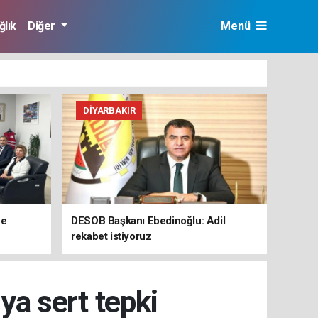
ğlık
Diğer
Menü
DIYARBAKIR
ne
DESOB Başkanı Ebedinoğlu: Adil
rekabet istiyoruz
ıya sert tepki