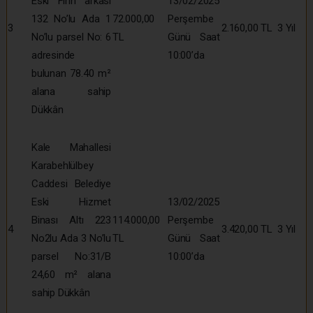
Eski Fırın arkası
13/02/2025
132 No’lu Ada 1
72.000,00
Perşembe
3
2.160,00 TL
3 Yıl
No’lu parsel No: 6
TL
Günü Saat
adresinde
10:00’da
bulunan 78.40 m²
alana sahip
Dükkân
Kale Mahallesi
Karabehlülbey
Caddesi Belediye
Eski Hizmet
13/02/2025
Binası Altı 223
114.000,00
Perşembe
4
3.420,00 TL
3 Yıl
No2lu Ada 3 No’lu
TL
Günü Saat
parsel No:31/B
10:00’da
24,60 m² alana
sahip Dükkân