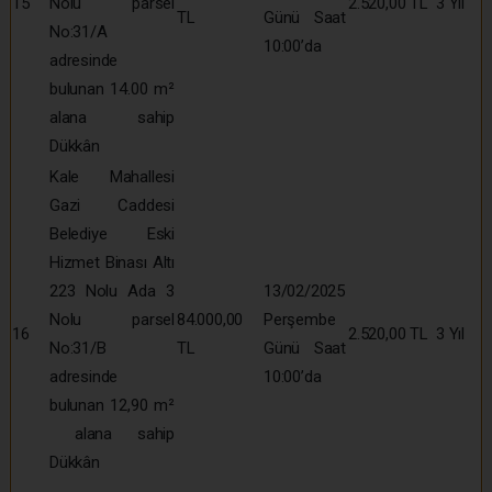
15
Nolu parsel
2.520,00 TL
3 Yıl
TL
Günü Saat
No:31/A
10:00’da
adresinde
bulunan 14.00 m²
alana sahip
Dükkân
Kale Mahallesi
Gazi Caddesi
Belediye Eski
Hizmet Binası Altı
223 Nolu Ada 3
13/02/2025
Nolu parsel
84.000,00
Perşembe
16
2.520,00 TL
3 Yıl
No:31/B
TL
Günü Saat
adresinde
10:00’da
bulunan 12,90 m²
alana sahip
Dükkân