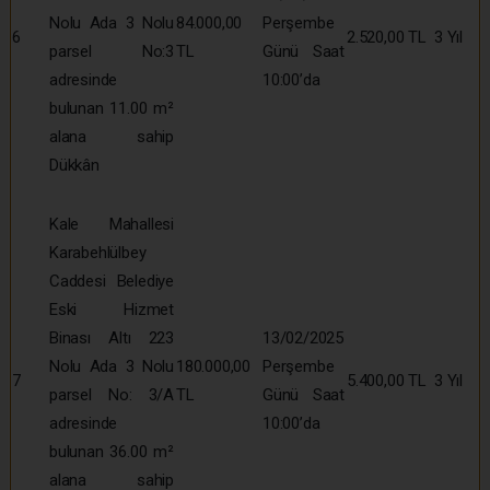
Nolu Ada 3 Nolu
84.000,00
Perşembe
6
2.520,00 TL
3 Yıl
parsel No:3
TL
Günü Saat
adresinde
10:00’da
bulunan 11.00 m²
alana sahip
Dükkân
Kale Mahallesi
Karabehlülbey
Caddesi Belediye
Eski Hizmet
Binası Altı 223
13/02/2025
Nolu Ada 3 Nolu
180.000,00
Perşembe
7
5.400,00 TL
3 Yıl
parsel No: 3/A
TL
Günü Saat
adresinde
10:00’da
bulunan 36.00 m²
alana sahip