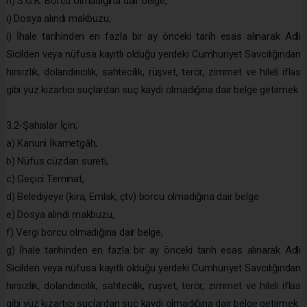
h) S.G.K. Borcu olmadığına dair belge,
ı) Dosya alındı makbuzu,
i) İhale tarihinden en fazla bir ay önceki tarih esas alınarak Adli
Sicilden veya nüfusa kayıtlı olduğu yerdeki Cumhuriyet Savcılığından
hırsızlık, dolandırıcılık, sahtecilik, rüşvet, terör, zimmet ve hileli iflas
gibi yüz kızartıcı suçlardan suç kaydı olmadığına dair belge getirmek
3.2-Şahıslar İçin;
a) Kanuni İkametgâh,
b) Nüfus cüzdan sureti,
c) Geçici Teminat,
d) Belediyeye (kira, Emlak, çtv) borcu olmadığına dair belge
e) Dosya alındı makbuzu,
f) Vergi borcu olmadığına dair belge,
g) İhale tarihinden en fazla bir ay önceki tarih esas alınarak Adli
Sicilden veya nüfusa kayıtlı olduğu yerdeki Cumhuriyet Savcılığından
hırsızlık, dolandırıcılık, sahtecilik, rüşvet, terör, zimmet ve hileli iflas
gibi yüz kızartıcı suçlardan suç kaydı olmadığına dair belge getirmek.