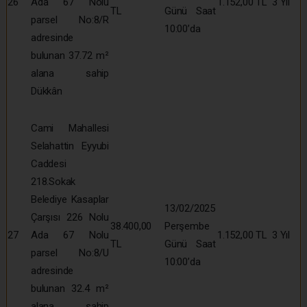
26
Ada 67 Nolu
1.152,00 TL
3 Yıl
TL
Günü Saat
parsel No:8/R
10:00’da
adresinde
bulunan 37.72 m²
alana sahip
Dükkân
Cami Mahallesi
Selahattin Eyyubi
Caddesi
218.Sokak
Belediye Kasaplar
13/02/2025
Çarşısı 226 Nolu
38.400,00
Perşembe
27
Ada 67 Nolu
1.152,00 TL
3 Yıl
TL
Günü Saat
parsel No:8/U
10:00’da
adresinde
bulunan 32.4 m²
alana sahip