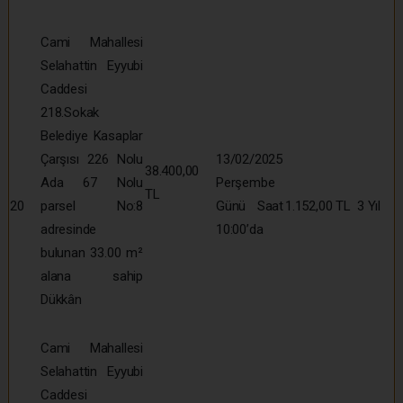
Cami Mahallesi
Selahattin Eyyubi
Caddesi
218.Sokak
Belediye Kasaplar
Çarşısı 226 Nolu
13/02/2025
38.400,00
Ada 67 Nolu
Perşembe
TL
20
parsel No:8
Günü Saat
1.152,00 TL
3 Yıl
adresinde
10:00’da
bulunan 33.00 m²
alana sahip
Dükkân
Cami Mahallesi
Selahattin Eyyubi
Caddesi