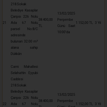
218.Sokak
Belediye Kasaplar
13/02/2025
Çarşısı 226 Nolu
38.400,00
Perşembe
21
Ada 67 Nolu
1.152,00 TL
3 Yıl
TL
Günü Saat
parsel No:8/C
10:00’da
adresinde
bulunan 32.00 m²
alana sahip
Dükkân
Cami Mahallesi
Selahattin Eyyubi
Caddesi
218.Sokak
Belediye Kasaplar
13/02/2025
Çarşısı 226 Nolu
38.400,00
Perşembe
22
Ada 67 Nolu
1.152,00 TL
3 Yıl