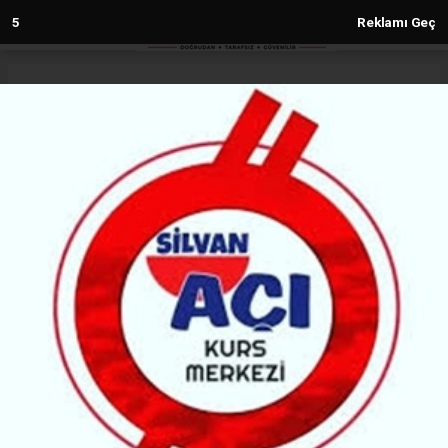
3
Reklamı Geç
Anasayfa
Silvan
Silvan’ı sel vurdu: Evler su altında
kaldı
SILVAN
(MH) - MALABADİ HABER | 09.02.2026 - 10:10, Güncelleme: 09.02.2026 - 14:09
40339+ kez okundu.
Diyarbakır’ın Silvan ilçesinde bastıran sağanak su
baskınlarına neden oldu, bazı evler su altında kaldı.
ABONE OL