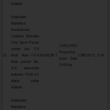
Dükkân
Selahattin
Mahallesi
Demirdöven
Caddesi Belediye
Yeni Semt Pazarı
13/02/2025
zemin kat 119
Perşembe
32
Nolu Ada 11/14
36.000,00 T
1.080,00 TL
3 Yıl
Günü Saat
Nolu parsel No:
10:00’da
Z/6 adresinde
bulunan 15.00 m²
alana sahip
Dükkân
Selahattin
Mahallesi