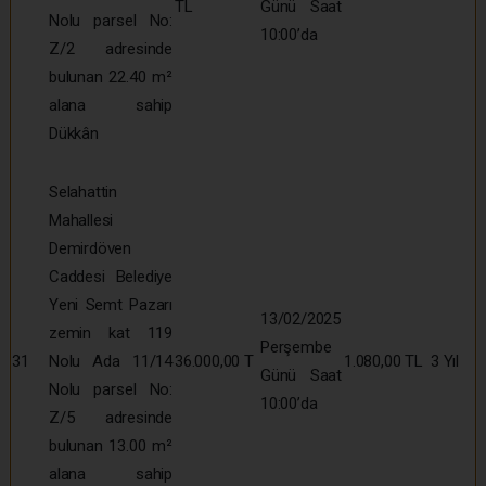
TL
Günü Saat
Nolu parsel No:
10:00’da
Z/2 adresinde
bulunan 22.40 m²
alana sahip
Dükkân
Selahattin
Mahallesi
Demirdöven
Caddesi Belediye
Yeni Semt Pazarı
13/02/2025
zemin kat 119
Perşembe
31
Nolu Ada 11/14
36.000,00 T
1.080,00 TL
3 Yıl
Günü Saat
Nolu parsel No:
10:00’da
Z/5 adresinde
bulunan 13.00 m²
alana sahip