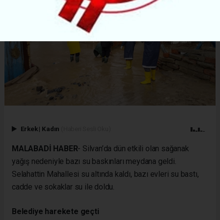
Erkek
|
Kadın
(Haberi Sesli Oku)
MALABADİ HABER
- Silvan’da dün etkili olan sağanak
yağış nedeniyle bazı su baskınları meydana geldi.
Selahattin Mahallesi su altında kaldı, bazı evleri su bastı,
cadde ve sokaklar su ile doldu.
Belediye harekete geçti