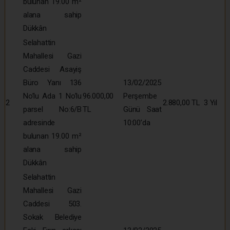
bulunan 19.00 m²
alana sahip
Dükkân
Selahattin
Mahallesi Gazi
Caddesi Asayiş
Büro Yanı 136
13/02/2025
No’lu Ada 1 No’lu
96.000,00
Perşembe
2
2.880,00 TL
3 Yıl
parsel No:6/B
TL
Günü Saat
adresinde
10:00’da
bulunan 19.00 m²
alana sahip
Dükkân
Selahattin
Mahallesi Gazi
Caddesi 503.
Sokak Belediye