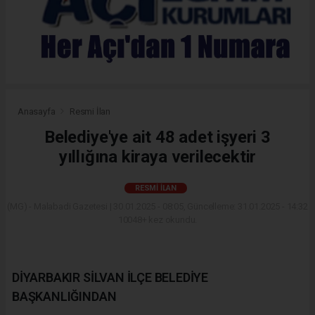
Anasayfa
Resmi İlan
Belediye'ye ait 48 adet işyeri 3
yıllığına kiraya verilecektir
RESMI İLAN
(MG) - Malabadi Gazetesi | 30.01.2025 - 08:05, Güncelleme: 31.01.2025 - 14:32
10048+ kez okundu.
DİYARBAKIR SİLVAN İLÇE BELEDİYE
BAŞKANLIĞINDAN