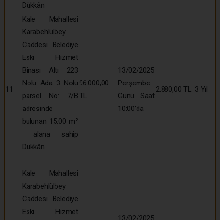
Dükkân
Kale Mahallesi
Karabehlülbey
Caddesi Belediye
Eski Hizmet
Binası Altı 223
13/02/2025
Nolu Ada 3 Nolu
96.000,00
Perşembe
11
2.880,00 TL
3 Yıl
parsel No: 7/B
TL
Günü Saat
adresinde
10:00’da
bulunan 15.00 m²
alana sahip
Dükkân
Kale Mahallesi
Karabehlülbey
Caddesi Belediye
Eski Hizmet
13/02/2025