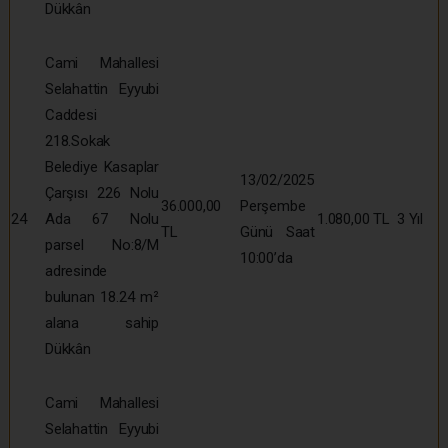
Dükkân
Cami Mahallesi
Selahattin Eyyubi
Caddesi
218.Sokak
Belediye Kasaplar
13/02/2025
Çarşısı 226 Nolu
36.000,00
Perşembe
24
Ada 67 Nolu
1.080,00 TL
3 Yıl
TL
Günü Saat
parsel No:8/M
10:00’da
adresinde
bulunan 18.24 m²
alana sahip
Dükkân
Cami Mahallesi
Selahattin Eyyubi