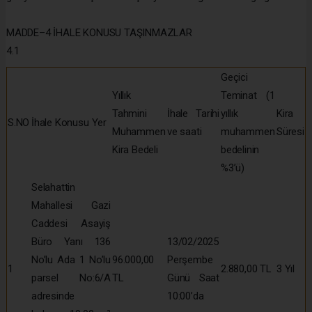
MADDE–4 İHALE KONUSU TAŞINMAZLAR
4.1
Geçici
Yıllık
Teminat (1
Tahmini
İhale Tarihi
yıllık
Kira
S.NO
İhale Konusu Yer
Muhammen
ve saati
muhammen
Süresi
Kira Bedeli
bedelinin
%3’ü)
Selahattin
Mahallesi Gazi
Caddesi Asayiş
Büro Yanı 136
13/02/2025
No’lu Ada 1 No’lu
96.000,00
Perşembe
1
2.880,00 TL
3 Yıl
parsel No:6/A
TL
Günü Saat
adresinde
10:00’da