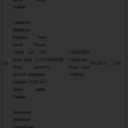
Dükkân
Selahattin
Mahallesi
Belediye Yeni
Semt Pazarı
zemin kat 119
13/02/2025
Nolu Ada 11/14
30.000,00
Perşembe
28
900,00 TL
3 Yıl
Nolu parsel
TL
Günü Saat
No:4/A adresinde
10:00’da
bulunan 10.00 m²
alana sahip
Dükkân
Selahattin
Mahallesi
Demirdöven