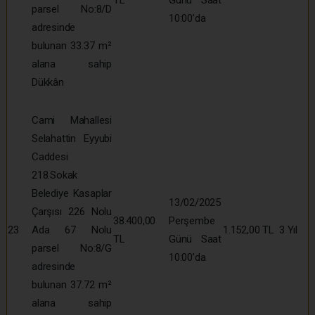
TL
Günü Saat
parsel No:8/D
10:00’da
adresinde
bulunan 33.37 m²
alana sahip
Dükkân
Cami Mahallesi
Selahattin Eyyubi
Caddesi
218.Sokak
Belediye Kasaplar
13/02/2025
Çarşısı 226 Nolu
38.400,00
Perşembe
23
Ada 67 Nolu
1.152,00 TL
3 Yıl
TL
Günü Saat
parsel No:8/G
10:00’da
adresinde
bulunan 37.72 m²
alana sahip