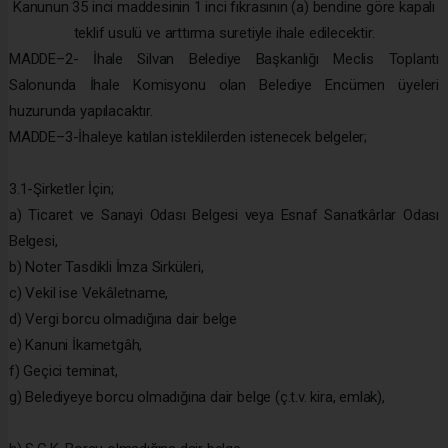
Kanunun 35 inci maddesinin 1 inci fıkrasının (a) bendine göre kapalı
teklif usulü ve arttırma suretiyle ihale edilecektir.
MADDE–2- İhale Silvan Belediye Başkanlığı Meclis Toplantı
Salonunda İhale Komisyonu olan Belediye Encümen üyeleri
huzurunda yapılacaktır.
MADDE–3-İhaleye katılan isteklilerden istenecek belgeler;
3.1-Şirketler İçin;
a) Ticaret ve Sanayi Odası Belgesi veya Esnaf Sanatkârlar Odası
Belgesi,
b) Noter Tasdikli İmza Sirküleri,
c) Vekil ise Vekâletname,
d) Vergi borcu olmadığına dair belge
e) Kanuni İkametgâh,
f) Geçici teminat,
g) Belediyeye borcu olmadığına dair belge (ç.t.v. kira, emlak),