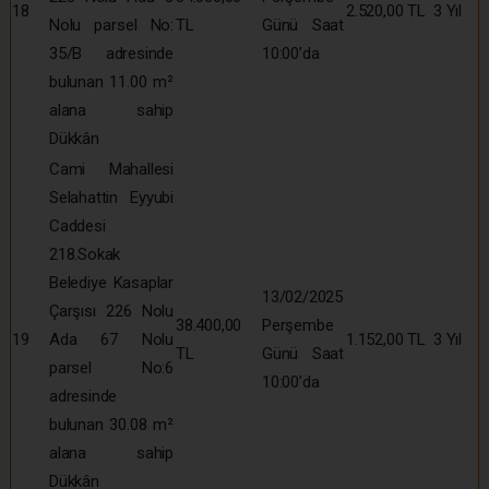
18
2.520,00 TL
3 Yıl
Nolu parsel No:
TL
Günü Saat
35/B adresinde
10:00’da
bulunan 11.00 m²
alana sahip
Dükkân
Cami Mahallesi
Selahattin Eyyubi
Caddesi
218.Sokak
Belediye Kasaplar
13/02/2025
Çarşısı 226 Nolu
38.400,00
Perşembe
19
Ada 67 Nolu
1.152,00 TL
3 Yıl
TL
Günü Saat
parsel No:6
10:00’da
adresinde
bulunan 30.08 m²
alana sahip
Dükkân