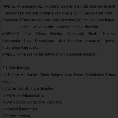
MADDE–1- Belediyemizin kullanım tasarrufu altında bulunan 48 adet
taşınmazın ayrı ayrı 3 yıllığına kiralama işi 2886 Sayılı Devlet İhale
Kanunun 35 inci maddesinin 1 inci fıkrasının (a) bendine göre kapalı
teklif usulü ve arttırma suretiyle ihale edilecektir.
MADDE–2- İhale Silvan Belediye Başkanlığı Meclis Toplantı
Salonunda İhale Komisyonu olan Belediye Encümen üyeleri
huzurunda yapılacaktır.
MADDE–3-İhaleye katılan isteklilerden istenecek belgeler;
3.1-Şirketler İçin;
a) Ticaret ve Sanayi Odası Belgesi veya Esnaf Sanatkârlar Odası
Belgesi,
b) Noter Tasdikli İmza Sirküleri,
c) Vekil ise Vekâletname,
d) Vergi borcu olmadığına dair belge
e) Kanuni İkametgâh,
f) Geçici teminat,