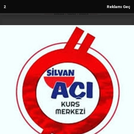
Anasayfa
Silvan
Silvanspor Kadınları Evinde Farklı
Kaybetti
SILVAN
(MH) - MALABADİ HABER | 23.06.2026 - 17:50, Güncelleme: 23.06.2026 - 22:17
63012+ kez okundu.
Silvanspor Kadın Futbol Takımı, Cansu'nun
golleriyle 2-0 öne geçtiği maçta Tuncelispor'a 6-2
mağlup olurken, Teknik Direktör Aslan Bakır kırmızı
kart gördü. Ev sahibi ekip, son 15 dakikayı ise 10 kişi
tamamladı.