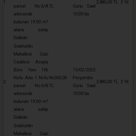
1
2.880,00 TL
3 Yıl
parsel No:6/A
TL
Günü Saat
adresinde
10:00’da
bulunan 19.00 m²
alana sahip
Dükkân
Selahattin
Mahallesi Gazi
Caddesi Asayiş
Büro Yanı 136
13/02/2025
No’lu Ada 1 No’lu
96.000,00
Perşembe
2
2.880,00 TL
3 Yıl
parsel No:6/B
TL
Günü Saat
adresinde
10:00’da
bulunan 19.00 m²
alana sahip
Dükkân
Selahattin
Mahallesi Gazi