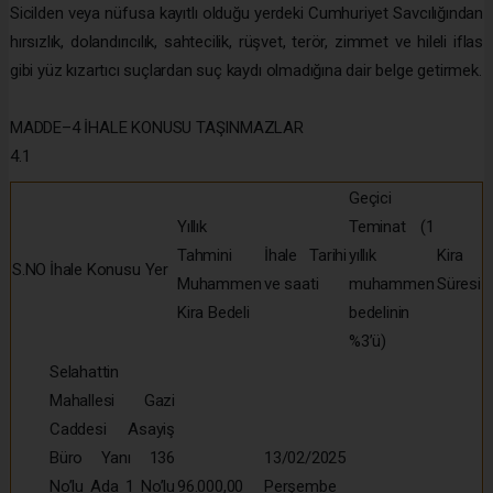
Sicilden veya nüfusa kayıtlı olduğu yerdeki Cumhuriyet Savcılığından
hırsızlık, dolandırıcılık, sahtecilik, rüşvet, terör, zimmet ve hileli iflas
gibi yüz kızartıcı suçlardan suç kaydı olmadığına dair belge getirmek.
MADDE–4 İHALE KONUSU TAŞINMAZLAR
4.1
Geçici
Yıllık
Teminat (1
Tahmini
İhale Tarihi
yıllık
Kira
S.NO
İhale Konusu Yer
Muhammen
ve saati
muhammen
Süresi
Kira Bedeli
bedelinin
%3’ü)
Selahattin
Mahallesi Gazi
Caddesi Asayiş
Büro Yanı 136
13/02/2025
No’lu Ada 1 No’lu
96.000,00
Perşembe