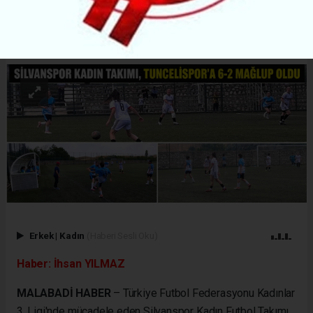
ABONE OL
Erkek
|
Kadın
(Haberi Sesli Oku)
Haber: İhsan YILMAZ
MALABADİ HABER
– Türkiye Futbol Federasyonu Kadınlar
3. Ligi'nde mücadele eden Silvanspor Kadın Futbol Takımı,