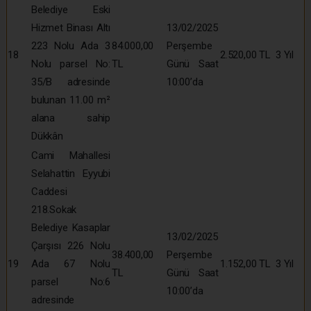
Belediye Eski
Hizmet Binası Altı
13/02/2025
223 Nolu Ada 3
84.000,00
Perşembe
18
2.520,00 TL
3 Yıl
Nolu parsel No:
TL
Günü Saat
35/B adresinde
10:00’da
bulunan 11.00 m²
alana sahip
Dükkân
Cami Mahallesi
Selahattin Eyyubi
Caddesi
218.Sokak
Belediye Kasaplar
13/02/2025
Çarşısı 226 Nolu
38.400,00
Perşembe
19
Ada 67 Nolu
1.152,00 TL
3 Yıl
TL
Günü Saat
parsel No:6
10:00’da
adresinde