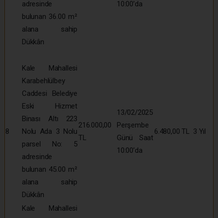
adresinde
10:00’da
bulunan 36.00 m²
alana sahip
Dükkân
Kale Mahallesi
Karabehlülbey
Caddesi Belediye
Eski Hizmet
13/02/2025
Binası Altı 223
216.000,00
Perşembe
8
Nolu Ada 3 Nolu
6.480,00 TL
3 Yıl
TL
Günü Saat
parsel No: 5
10:00’da
adresinde
bulunan 45.00 m²
alana sahip
Dükkân
Kale Mahallesi