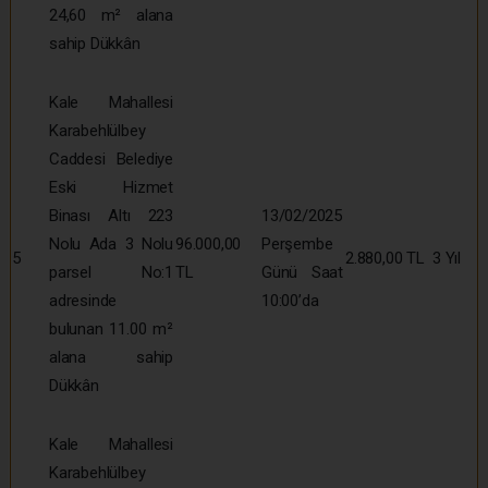
24,60 m² alana
sahip Dükkân
Kale Mahallesi
Karabehlülbey
Caddesi Belediye
Eski Hizmet
Binası Altı 223
13/02/2025
Nolu Ada 3 Nolu
96.000,00
Perşembe
5
2.880,00 TL
3 Yıl
parsel No:1
TL
Günü Saat
adresinde
10:00’da
bulunan 11.00 m²
alana sahip
Dükkân
Kale Mahallesi
Karabehlülbey