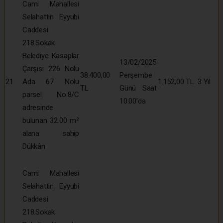
Cami Mahallesi
Selahattin Eyyubi
Caddesi
218.Sokak
Belediye Kasaplar
13/02/2025
Çarşısı 226 Nolu
38.400,00
Perşembe
21
Ada 67 Nolu
1.152,00 TL
3 Yıl
TL
Günü Saat
parsel No:8/C
10:00’da
adresinde
bulunan 32.00 m²
alana sahip
Dükkân
Cami Mahallesi
Selahattin Eyyubi
Caddesi
218.Sokak