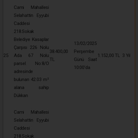
Cami Mahallesi
Selahattin Eyyubi
Caddesi
218.Sokak
Belediye Kasaplar
13/02/2025
Çarşısı 226 Nolu
38.400,00
Perşembe
25
Ada 67 Nolu
1.152,00 TL
3 Yıl
TL
Günü Saat
parsel No:8/O
10:00’da
adresinde
bulunan 42.03 m²
alana sahip
Dükkan
Cami Mahallesi
Selahattin Eyyubi
Caddesi
218.Sokak