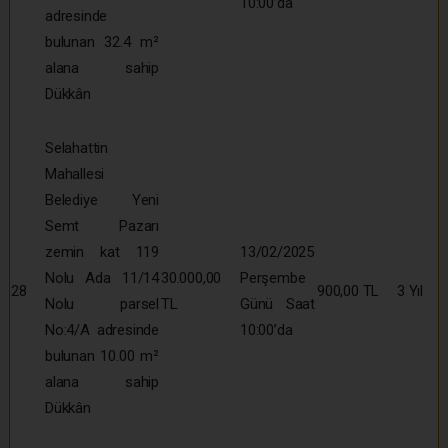
10:00’da
adresinde
bulunan 32.4 m²
alana sahip
Dükkân
Selahattin
Mahallesi
Belediye Yeni
Semt Pazarı
zemin kat 119
13/02/2025
Nolu Ada 11/14
30.000,00
Perşembe
28
900,00 TL
3 Yıl
Nolu parsel
TL
Günü Saat
No:4/A adresinde
10:00’da
bulunan 10.00 m²
alana sahip
Dükkân