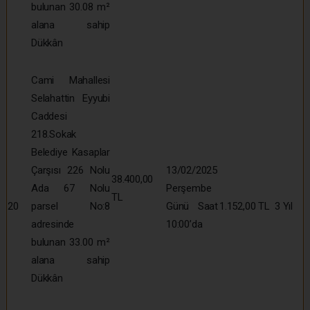
bulunan 30.08 m²
alana sahip
Dükkân
Cami Mahallesi
Selahattin Eyyubi
Caddesi
218.Sokak
Belediye Kasaplar
Çarşısı 226 Nolu
13/02/2025
38.400,00
Ada 67 Nolu
Perşembe
TL
20
parsel No:8
Günü Saat
1.152,00 TL
3 Yıl
adresinde
10:00’da
bulunan 33.00 m²
alana sahip
Dükkân