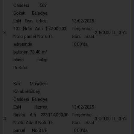
Caddesi 503.
Sokak Belediye
Eski Fırın arkası
13/02/2025
132 No’lu Ada 1
72.000,00
Perşembe
3
2.160,00 TL
3 Yıl
No’lu parsel No: 6
TL
Günü Saat
adresinde
10:00’da
bulunan 78.40 m²
alana sahip
Dükkân
Kale Mahallesi
Karabehlülbey
Caddesi Belediye
Eski Hizmet
13/02/2025
Binası Altı 223
114.000,00
Perşembe
4
3.420,00 TL
3 Yıl
No2lu Ada 3 No’lu
TL
Günü Saat
parsel No:31/B
10:00’da