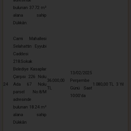
adresinde
bulunan 37.72 m²
alana sahip
Dükkân
Cami Mahallesi
Selahattin Eyyubi
Caddesi
218.Sokak
Belediye Kasaplar
13/02/2025
Çarşısı 226 Nolu
36.000,00
Perşembe
24
Ada 67 Nolu
1.080,00 TL
3 Yıl
TL
Günü Saat
parsel No:8/M
10:00’da
adresinde
bulunan 18.24 m²
alana sahip
Dükkân