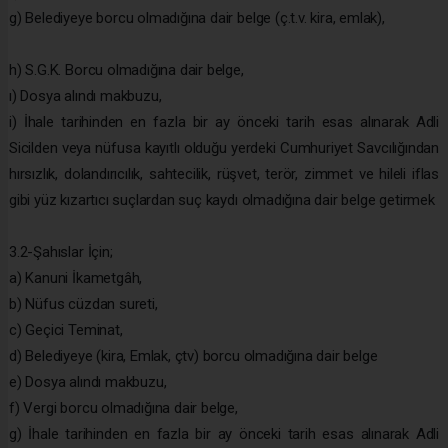
g) Belediyeye borcu olmadığına dair belge (ç.t.v. kira, emlak),
h) S.G.K. Borcu olmadığına dair belge,
ı) Dosya alındı makbuzu,
i) İhale tarihinden en fazla bir ay önceki tarih esas alınarak Adli
Sicilden veya nüfusa kayıtlı olduğu yerdeki Cumhuriyet Savcılığından
hırsızlık, dolandırıcılık, sahtecilik, rüşvet, terör, zimmet ve hileli iflas
gibi yüz kızartıcı suçlardan suç kaydı olmadığına dair belge getirmek
3.2-Şahıslar İçin;
a) Kanuni İkametgâh,
b) Nüfus cüzdan sureti,
c) Geçici Teminat,
d) Belediyeye (kira, Emlak, çtv) borcu olmadığına dair belge
e) Dosya alındı makbuzu,
f) Vergi borcu olmadığına dair belge,
g) İhale tarihinden en fazla bir ay önceki tarih esas alınarak Adli