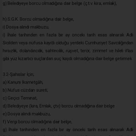
g) Belediyeye borcu olmadığına dair belge (ç.t.v. kira, emlak),
h) S.G.K. Borcu olmadığına dair belge,
ı) Dosya alındı makbuzu,
i) İhale tarihinden en fazla bir ay önceki tarih esas alınarak Adli
Sicilden veya nüfusa kayıtlı olduğu yerdeki Cumhuriyet Savcılığından
hırsızlık, dolandırıcılık, sahtecilik, rüşvet, terör, zimmet ve hileli iflas
gibi yüz kızartıcı suçlardan suç kaydı olmadığına dair belge getirmek
3.2-Şahıslar İçin;
a) Kanuni İkametgâh,
b) Nüfus cüzdan sureti,
c) Geçici Teminat,
d) Belediyeye (kira, Emlak, çtv) borcu olmadığına dair belge
e) Dosya alındı makbuzu,
f) Vergi borcu olmadığına dair belge,
g) İhale tarihinden en fazla bir ay önceki tarih esas alınarak Adli