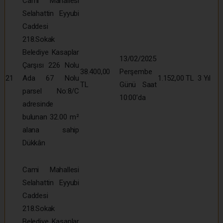
Cami Mahallesi
Selahattin Eyyubi
Caddesi
218.Sokak
Belediye Kasaplar
13/02/2025
Çarşısı 226 Nolu
38.400,00
Perşembe
21
Ada 67 Nolu
1.152,00 TL
3 Yıl
TL
Günü Saat
parsel No:8/C
10:00’da
adresinde
bulunan 32.00 m²
alana sahip
Dükkân
Cami Mahallesi
Selahattin Eyyubi
Caddesi
218.Sokak
Belediye Kasaplar