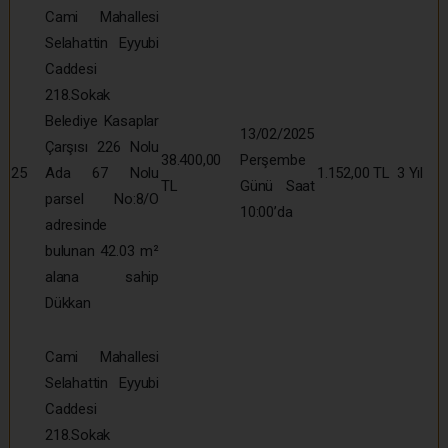
Cami Mahallesi
Selahattin Eyyubi
Caddesi
218.Sokak
Belediye Kasaplar
13/02/2025
Çarşısı 226 Nolu
38.400,00
Perşembe
25
Ada 67 Nolu
1.152,00 TL
3 Yıl
TL
Günü Saat
parsel No:8/O
10:00’da
adresinde
bulunan 42.03 m²
alana sahip
Dükkan
Cami Mahallesi
Selahattin Eyyubi
Caddesi
218.Sokak