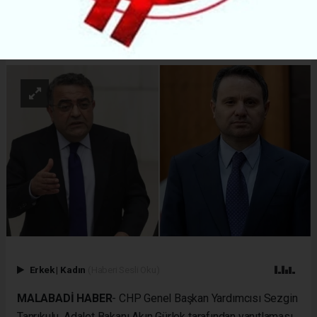
ABONE OL
Erkek
|
Kadın
(Haberi Sesli Oku)
MALABADİ HABER
- CHP Genel Başkan Yardımcısı Sezgin
Tanrıkulu, Adalet Bakanı Akın Gürlek tarafından yanıtlaması