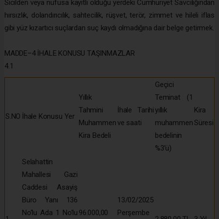
Sicilden veya nüfusa kayıtlı olduğu yerdeki Cumhuriyet Savcılığından
hırsızlık, dolandırıcılık, sahtecilik, rüşvet, terör, zimmet ve hileli iflas
gibi yüz kızartıcı suçlardan suç kaydı olmadığına dair belge getirmek.
MADDE–4 İHALE KONUSU TAŞINMAZLAR
4.1
Geçici
Yıllık
Teminat (1
Tahmini
İhale Tarihi
yıllık
Kira
S.NO
İhale Konusu Yer
Muhammen
ve saati
muhammen
Süresi
Kira Bedeli
bedelinin
%3’ü)
Selahattin
Mahallesi Gazi
Caddesi Asayiş
Büro Yanı 136
13/02/2025
No’lu Ada 1 No’lu
96.000,00
Perşembe