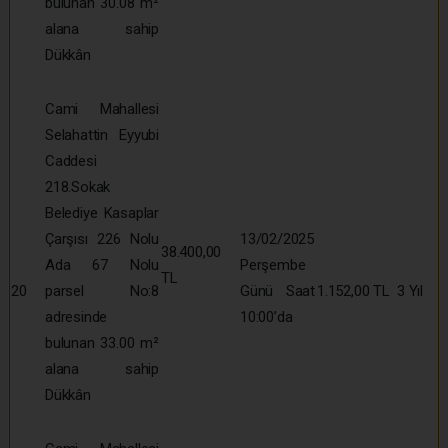
bulunan 30.08 m²
alana sahip
Dükkân
Cami Mahallesi
Selahattin Eyyubi
Caddesi
218.Sokak
Belediye Kasaplar
Çarşısı 226 Nolu
13/02/2025
38.400,00
Ada 67 Nolu
Perşembe
TL
20
parsel No:8
Günü Saat
1.152,00 TL
3 Yıl
adresinde
10:00’da
bulunan 33.00 m²
alana sahip
Dükkân