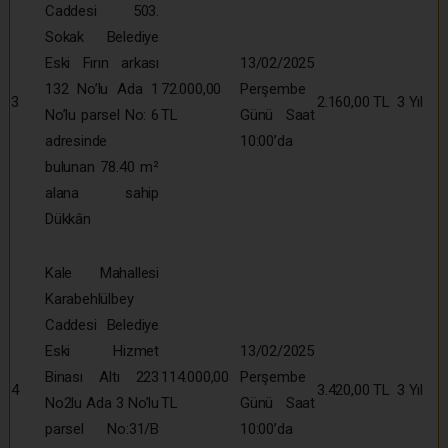
Caddesi 503.
Sokak Belediye
Eski Fırın arkası
13/02/2025
132 No’lu Ada 1
72.000,00
Perşembe
3
2.160,00 TL
3 Yıl
No’lu parsel No: 6
TL
Günü Saat
adresinde
10:00’da
bulunan 78.40 m²
alana sahip
Dükkân
Kale Mahallesi
Karabehlülbey
Caddesi Belediye
Eski Hizmet
13/02/2025
Binası Altı 223
114.000,00
Perşembe
4
3.420,00 TL
3 Yıl
No2lu Ada 3 No’lu
TL
Günü Saat
parsel No:31/B
10:00’da