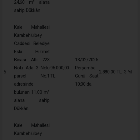
24,60 m² alana
sahip Dükkân
Kale Mahallesi
Karabehlülbey
Caddesi Belediye
Eski Hizmet
Binası Altı 223
13/02/2025
Nolu Ada 3 Nolu
96.000,00
Perşembe
5
2.880,00 TL
3 Yıl
parsel No:1
TL
Günü Saat
adresinde
10:00’da
bulunan 11.00 m²
alana sahip
Dükkân
Kale Mahallesi
Karabehlülbey