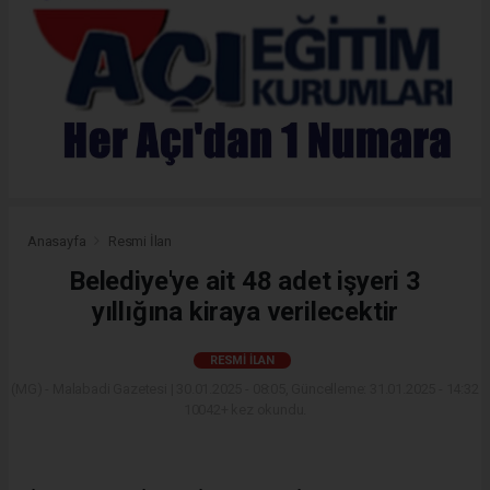
Anasayfa
Resmi İlan
Belediye'ye ait 48 adet işyeri 3
yıllığına kiraya verilecektir
RESMI İLAN
(MG) - Malabadi Gazetesi | 30.01.2025 - 08:05, Güncelleme: 31.01.2025 - 14:32
10042+ kez okundu.