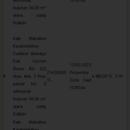
adresinde
10:00’da
bulunan 36.00 m²
alana sahip
Dükkân
Kale Mahallesi
Karabehlülbey
Caddesi Belediye
Eski Hizmet
13/02/2025
Binası Altı 223
216.000,00
Perşembe
8
Nolu Ada 3 Nolu
6.480,00 TL
3 Yıl
TL
Günü Saat
parsel No: 5
10:00’da
adresinde
bulunan 45.00 m²
alana sahip
Dükkân
Kale Mahallesi
Karabehlülbey