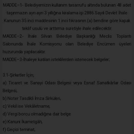
MADDE–1- Belediyemizin kullanım tasarrufu altında bulunan 48 adet
taşınmazın ayrı ayrı 3 yıllığına kiralama işi 2886 Sayılı Devlet İhale
Kanunun 35 inci maddesinin 1 inci fıkrasının (a) bendine göre kapalı
teklif usulü ve arttırma suretiyle ihale edilecektir.
MADDE–2- İhale Silvan Belediye Başkanlığı Meclis Toplantı
Salonunda İhale Komisyonu olan Belediye Encümen üyeleri
huzurunda yapılacaktır.
MADDE–3-İhaleye katılan isteklilerden istenecek belgeler;
3.1-Şirketler İçin;
a) Ticaret ve Sanayi Odası Belgesi veya Esnaf Sanatkârlar Odası
Belgesi,
b) Noter Tasdikli İmza Sirküleri,
c) Vekil ise Vekâletname,
d) Vergi borcu olmadığına dair belge
e) Kanuni İkametgâh,
f) Geçici teminat,