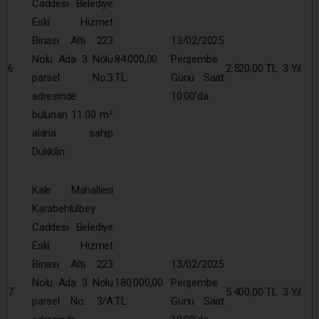
Caddesi Belediye
Eski Hizmet
Binası Altı 223
13/02/2025
Nolu Ada 3 Nolu
84.000,00
Perşembe
6
2.520,00 TL
3 Yıl
parsel No:3
TL
Günü Saat
adresinde
10:00’da
bulunan 11.00 m²
alana sahip
Dükkân
Kale Mahallesi
Karabehlülbey
Caddesi Belediye
Eski Hizmet
Binası Altı 223
13/02/2025
Nolu Ada 3 Nolu
180.000,00
Perşembe
7
5.400,00 TL
3 Yıl
parsel No: 3/A
TL
Günü Saat