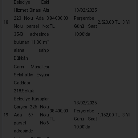
Belediye Eski
Hizmet Binası Altı
13/02/2025
223 Nolu Ada 3
84.000,00
Perşembe
18
2.520,00 TL
3 Yıl
Nolu parsel No:
TL
Günü Saat
35/B adresinde
10:00’da
bulunan 11.00 m²
alana sahip
Dükkân
Cami Mahallesi
Selahattin Eyyubi
Caddesi
218.Sokak
Belediye Kasaplar
13/02/2025
Çarşısı 226 Nolu
38.400,00
Perşembe
19
Ada 67 Nolu
1.152,00 TL
3 Yıl
TL
Günü Saat
parsel No:6
10:00’da
adresinde