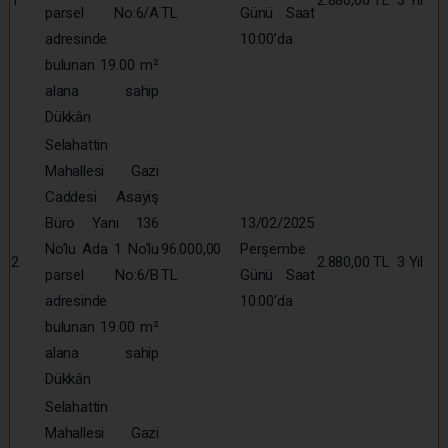
1
2.880,00 TL
3 Yıl
parsel No:6/A
TL
Günü Saat
adresinde
10:00’da
bulunan 19.00 m²
alana sahip
Dükkân
Selahattin
Mahallesi Gazi
Caddesi Asayiş
Büro Yanı 136
13/02/2025
No’lu Ada 1 No’lu
96.000,00
Perşembe
2
2.880,00 TL
3 Yıl
parsel No:6/B
TL
Günü Saat
adresinde
10:00’da
bulunan 19.00 m²
alana sahip
Dükkân
Selahattin
Mahallesi Gazi