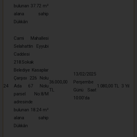
bulunan 37.72 m²
alana sahip
Dükkân
Cami Mahallesi
Selahattin Eyyubi
Caddesi
218.Sokak
Belediye Kasaplar
13/02/2025
Çarşısı 226 Nolu
36.000,00
Perşembe
24
Ada 67 Nolu
1.080,00 TL
3 Yıl
TL
Günü Saat
parsel No:8/M
10:00’da
adresinde
bulunan 18.24 m²
alana sahip
Dükkân