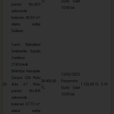
TL
Günü Saat
parsel No:8/O
10:00’da
adresinde
bulunan 42.03 m²
alana sahip
Dükkan
Cami Mahallesi
Selahattin Eyyubi
Caddesi
218.Sokak
Belediye Kasaplar
13/02/2025
Çarşısı 226 Nolu
38.400,00
Perşembe
26
Ada 67 Nolu
1.152,00 TL
3 Yıl
TL
Günü Saat
parsel No:8/R
10:00’da
adresinde
bulunan 37.72 m²
alana sahip