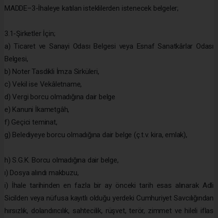
MADDE–3-İhaleye katılan isteklilerden istenecek belgeler;
3.1-Şirketler İçin;
a) Ticaret ve Sanayi Odası Belgesi veya Esnaf Sanatkârlar Odası
Belgesi,
b) Noter Tasdikli İmza Sirküleri,
c) Vekil ise Vekâletname,
d) Vergi borcu olmadığına dair belge
e) Kanuni İkametgâh,
f) Geçici teminat,
g) Belediyeye borcu olmadığına dair belge (ç.t.v. kira, emlak),
h) S.G.K. Borcu olmadığına dair belge,
ı) Dosya alındı makbuzu,
i) İhale tarihinden en fazla bir ay önceki tarih esas alınarak Adli
Sicilden veya nüfusa kayıtlı olduğu yerdeki Cumhuriyet Savcılığından
hırsızlık, dolandırıcılık, sahtecilik, rüşvet, terör, zimmet ve hileli iflas