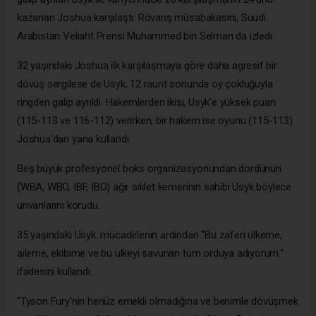
kazanan Joshua karşılaştı. Rövanş müsabakasını, Suudi
Arabistan Veliaht Prensi Muhammed bin Selman da izledi.
32 yaşındaki Joshua ilk karşılaşmaya göre daha agresif bir
dövüş sergilese de Usyk, 12 raunt sonunda oy çokluğuyla
ringden galip ayrıldı. Hakemlerden ikisi, Usyk'e yüksek puan
(115-113 ve 116-112) verirken, bir hakem ise oyunu (115-113)
Joshua'dan yana kullandı.
Beş büyük profesyonel boks organizasyonundan dördünün
(WBA, WBO, IBF, IBO) ağır sıklet kemerinin sahibi Usyk böylece
unvanlarını korudu.
35 yaşındaki Usyk. mücadelenin ardından "Bu zaferi ülkeme,
aileme, ekibime ve bu ülkeyi savunan tüm orduya adıyorum."
ifadesini kullandı.
"Tyson Fury'nin henüz emekli olmadığına ve benimle dövüşmek