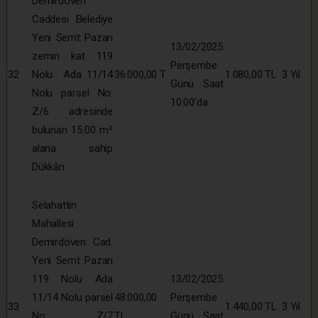
Demirdöven
Caddesi Belediye
Yeni Semt Pazarı
13/02/2025
zemin kat 119
Perşembe
32
Nolu Ada 11/14
36.000,00 T
1.080,00 TL
3 Yıl
Günü Saat
Nolu parsel No:
10:00’da
Z/6 adresinde
bulunan 15.00 m²
alana sahip
Dükkân
Selahattin
Mahallesi
Demirdöven Cad.
Yeni Semt Pazarı
119 Nolu Ada
13/02/2025
11/14 Nolu parsel
48.000,00
Perşembe
33
1.440,00 TL
3 Yıl
No: Z/7
TL
Günü Saat