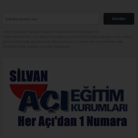
Gönder
Yorum yazarak Topluluk Kuralları’nı kabul etmiş bulunuyor ve
malabadigazetesi.com sitesine yaptığınız yorumunuzla ilgili doğrudan veya dolaylı
tüm sorumluluğu tek başınıza üstleniyorsunuz. Yazılan tüm yorumlardan site
yönetimi hiçbir şekilde sorumlu tutulamaz.