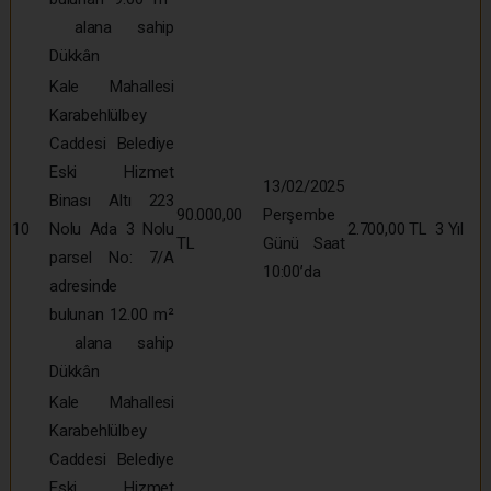
alana sahip
Dükkân
Kale Mahallesi
Karabehlülbey
Caddesi Belediye
Eski Hizmet
13/02/2025
Binası Altı 223
90.000,00
Perşembe
10
Nolu Ada 3 Nolu
2.700,00 TL
3 Yıl
TL
Günü Saat
parsel No: 7/A
10:00’da
adresinde
bulunan 12.00 m²
alana sahip
Dükkân
Kale Mahallesi
Karabehlülbey
Caddesi Belediye
Eski Hizmet