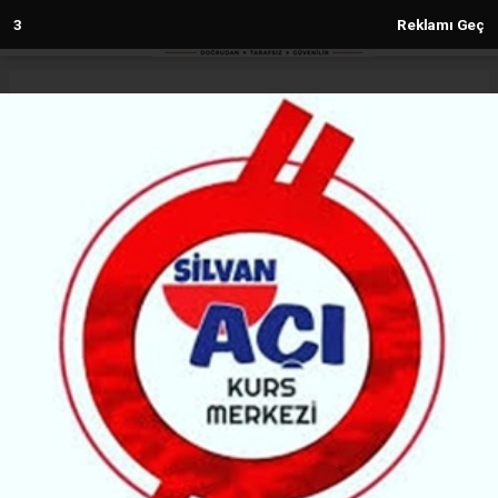
2
Reklamı Geç
Anasayfa
Spor
Ukraynalı boksör Usyk unvanlarını
korudu
SPOR
22.08.2022 - 14:18, Güncelleme: 13.04.2023 - 10:46
5453+ kez okundu.
Ukraynalı Oleksandr Usyk, Büyük Britanyalı Anthony
Joshua'yı yenerek Dünya Boks Birliği (WBA), Dünya
Boks Organizasyonu (WBO), Uluslararası Boks
Federasyonu (IB