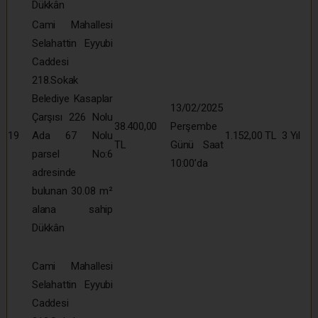
Dükkân
Cami Mahallesi
Selahattin Eyyubi
Caddesi
218.Sokak
Belediye Kasaplar
13/02/2025
Çarşısı 226 Nolu
38.400,00
Perşembe
19
Ada 67 Nolu
1.152,00 TL
3 Yıl
TL
Günü Saat
parsel No:6
10:00’da
adresinde
bulunan 30.08 m²
alana sahip
Dükkân
Cami Mahallesi
Selahattin Eyyubi
Caddesi