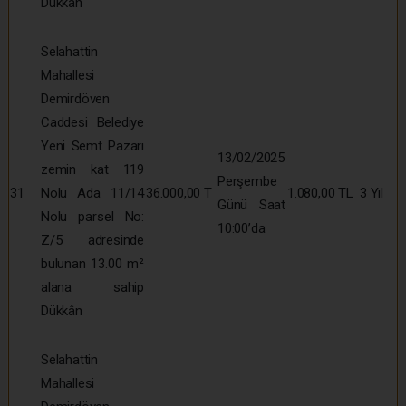
Dükkân
Selahattin
Mahallesi
Demirdöven
Caddesi Belediye
Yeni Semt Pazarı
13/02/2025
zemin kat 119
Perşembe
31
Nolu Ada 11/14
36.000,00 T
1.080,00 TL
3 Yıl
Günü Saat
Nolu parsel No:
10:00’da
Z/5 adresinde
bulunan 13.00 m²
alana sahip
Dükkân
Selahattin
Mahallesi