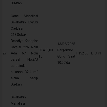
Dükkân
Cami Mahallesi
Selahattin Eyyubi
Caddesi
218.Sokak
Belediye Kasaplar
13/02/2025
Çarşısı 226 Nolu
38.400,00
Perşembe
27
Ada 67 Nolu
1.152,00 TL
3 Yıl
TL
Günü Saat
parsel No:8/U
10:00’da
adresinde
bulunan 32.4 m²
alana sahip
Dükkân
Selahattin
Mahallesi