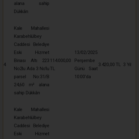
alana sahip
Dükkân
Kale Mahallesi
Karabehlülbey
Caddesi Belediye
Eski Hizmet
13/02/2025
Binası Altı 223
114.000,00
Perşembe
4
3.420,00 TL
3 Yıl
No2lu Ada 3 No’lu
TL
Günü Saat
parsel No:31/B
10:00’da
24,60 m² alana
sahip Dükkân
Kale Mahallesi
Karabehlülbey
Caddesi Belediye
Eski Hizmet