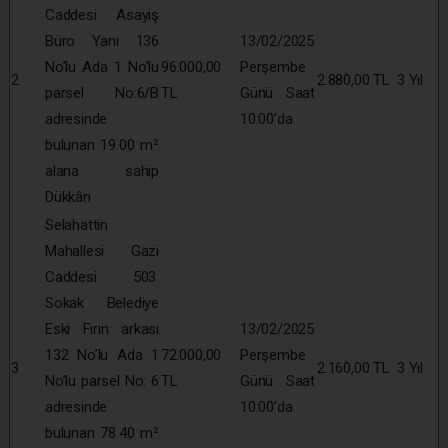
Caddesi Asayiş
Büro Yanı 136
13/02/2025
No’lu Ada 1 No’lu
96.000,00
Perşembe
2
2.880,00 TL
3 Yıl
parsel No:6/B
TL
Günü Saat
adresinde
10:00’da
bulunan 19.00 m²
alana sahip
Dükkân
Selahattin
Mahallesi Gazi
Caddesi 503.
Sokak Belediye
Eski Fırın arkası
13/02/2025
132 No’lu Ada 1
72.000,00
Perşembe
3
2.160,00 TL
3 Yıl
No’lu parsel No: 6
TL
Günü Saat
adresinde
10:00’da
bulunan 78.40 m²