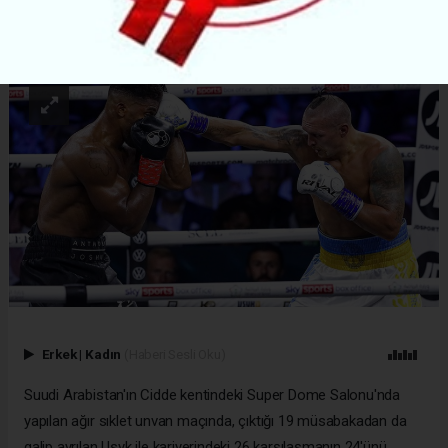
ABONE OL
Erkek
|
Kadın
(Haberi Sesli Oku)
Suudi Arabistan'ın Cidde kentindeki Super Dome Salonu'nda
yapılan ağır sıklet unvan maçında, çıktığı 19 müsabakadan da
galip ayrılan Usyk ile kariyerindeki 26 karşılaşmanın 24'ünü