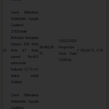
Cami Mahallesi
Selahattin Eyyubi
Caddesi
218.Sokak
Belediye Kasaplar
13/02/2025
Çarşısı 226 Nolu
38.400,00
Perşembe
23
Ada 67 Nolu
1.152,00 TL
3 Yıl
TL
Günü Saat
parsel No:8/G
10:00’da
adresinde
bulunan 37.72 m²
alana sahip
Dükkân
Cami Mahallesi
Selahattin Eyyubi
Caddesi