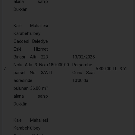
alana sahip
Dükkân
Kale Mahallesi
Karabehlülbey
Caddesi Belediye
Eski Hizmet
Binası Altı 223
13/02/2025
Nolu Ada 3 Nolu
180.000,00
Perşembe
7
5.400,00 TL
3 Yıl
parsel No: 3/A
TL
Günü Saat
adresinde
10:00’da
bulunan 36.00 m²
alana sahip
Dükkân
Kale Mahallesi
Karabehlülbey