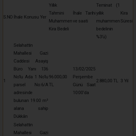
Yıllık
Teminat (1
Tahmini
İhale Tarihi
yıllık
Kira
S.NO
İhale Konusu Yer
Muhammen
ve saati
muhammen
Süresi
Kira Bedeli
bedelinin
%3’ü)
Selahattin
Mahallesi Gazi
Caddesi Asayiş
Büro Yanı 136
13/02/2025
No’lu Ada 1 No’lu
96.000,00
Perşembe
1
2.880,00 TL
3 Yıl
parsel No:6/A
TL
Günü Saat
adresinde
10:00’da
bulunan 19.00 m²
alana sahip
Dükkân
Selahattin
Mahallesi Gazi