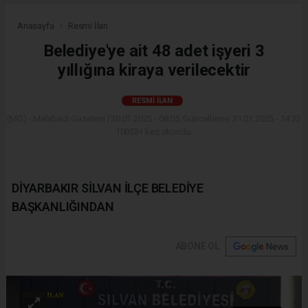
Anasayfa
Resmi İlan
Belediye'ye ait 48 adet işyeri 3
yıllığına kiraya verilecektir
RESMI İLAN
(MG) - Malabadi Gazetesi | 30.01.2025 - 08:05, Güncelleme: 31.01.2025 - 14:32
10053+ kez okundu.
DİYARBAKIR SİLVAN İLÇE BELEDİYE
BAŞKANLIĞINDAN
ABONE OL