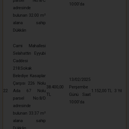
parsel No:8/C
10:00’da
adresinde
bulunan 32.00 m²
alana sahip
Dükkân
Cami Mahallesi
Selahattin Eyyubi
Caddesi
218.Sokak
Belediye Kasaplar
13/02/2025
Çarşısı 226 Nolu
38.400,00
Perşembe
22
Ada 67 Nolu
1.152,00 TL
3 Yıl
TL
Günü Saat
parsel No:8/D
10:00’da
adresinde
bulunan 33.37 m²
alana sahip
Dükkân