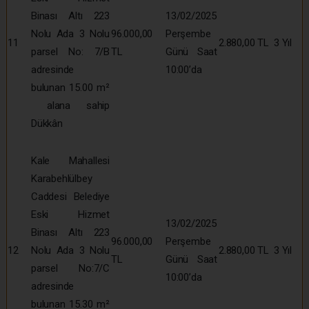
Binası Altı 223
13/02/2025
Nolu Ada 3 Nolu
96.000,00
Perşembe
11
2.880,00 TL
3 Yıl
parsel No: 7/B
TL
Günü Saat
adresinde
10:00’da
bulunan 15.00 m²
alana sahip
Dükkân
Kale Mahallesi
Karabehlülbey
Caddesi Belediye
Eski Hizmet
13/02/2025
Binası Altı 223
96.000,00
Perşembe
12
Nolu Ada 3 Nolu
2.880,00 TL
3 Yıl
TL
Günü Saat
parsel No:7/C
10:00’da
adresinde
bulunan 15.30 m²