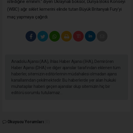
istediğine eminim." diyen Ukraynalı boksör, Dünya Boks Konseyi
(WBC) ağır sıklet kemerini elinde tutan Büyük Britanyalı Fury'yi
maç yapmaya çağırdı.
Anadolu Ajansı (AA), İhlas Haber Ajansı (İHA), Demirören
Haber Ajansı (DHA) ve diğer ajanslar tarafından eklenen tüm
haberler, sitemizin editörlerinin müdahalesi olmadan ajans
kanallarından çekilmektedir. Bu haberlerde yer alan hukuki
muhataplar haberi geçen ajanslar olup sitemizin hiç bir
editörü sorumlu tutulamaz...
Okuyucu Yorumları
(0)