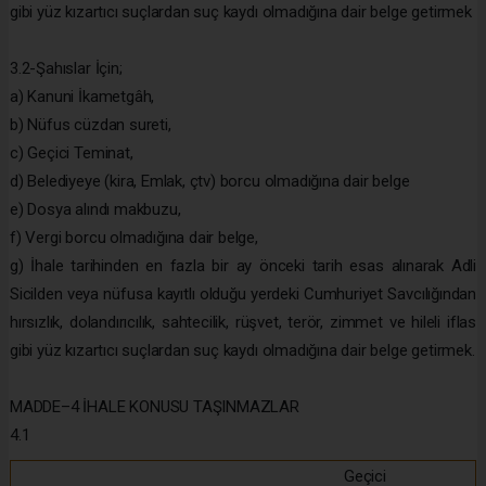
gibi yüz kızartıcı suçlardan suç kaydı olmadığına dair belge getirmek
3.2-Şahıslar İçin;
a) Kanuni İkametgâh,
b) Nüfus cüzdan sureti,
c) Geçici Teminat,
d) Belediyeye (kira, Emlak, çtv) borcu olmadığına dair belge
e) Dosya alındı makbuzu,
f) Vergi borcu olmadığına dair belge,
g) İhale tarihinden en fazla bir ay önceki tarih esas alınarak Adli
Sicilden veya nüfusa kayıtlı olduğu yerdeki Cumhuriyet Savcılığından
hırsızlık, dolandırıcılık, sahtecilik, rüşvet, terör, zimmet ve hileli iflas
gibi yüz kızartıcı suçlardan suç kaydı olmadığına dair belge getirmek.
MADDE–4 İHALE KONUSU TAŞINMAZLAR
4.1
Geçici