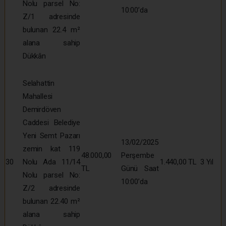
Nolu parsel No:
10:00’da
Z/1 adresinde
bulunan 22.4 m²
alana sahip
Dükkân
Selahattin
Mahallesi
Demirdöven
Caddesi Belediye
Yeni Semt Pazarı
13/02/2025
zemin kat 119
48.000,00
Perşembe
30
Nolu Ada 11/14
1.440,00 TL
3 Yıl
TL
Günü Saat
Nolu parsel No:
10:00’da
Z/2 adresinde
bulunan 22.40 m²
alana sahip