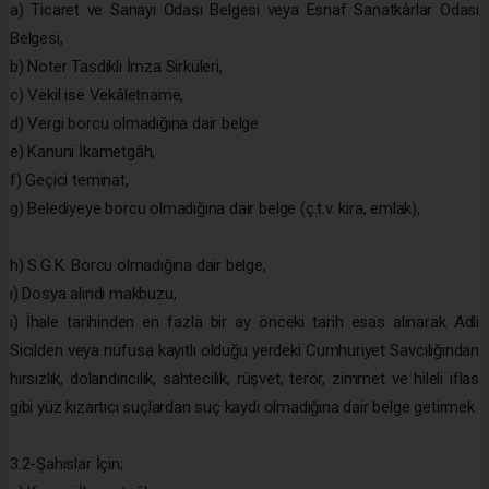
a) Ticaret ve Sanayi Odası Belgesi veya Esnaf Sanatkârlar Odası
Belgesi,
b) Noter Tasdikli İmza Sirküleri,
c) Vekil ise Vekâletname,
d) Vergi borcu olmadığına dair belge
e) Kanuni İkametgâh,
f) Geçici teminat,
g) Belediyeye borcu olmadığına dair belge (ç.t.v. kira, emlak),
h) S.G.K. Borcu olmadığına dair belge,
ı) Dosya alındı makbuzu,
i) İhale tarihinden en fazla bir ay önceki tarih esas alınarak Adli
Sicilden veya nüfusa kayıtlı olduğu yerdeki Cumhuriyet Savcılığından
hırsızlık, dolandırıcılık, sahtecilik, rüşvet, terör, zimmet ve hileli iflas
gibi yüz kızartıcı suçlardan suç kaydı olmadığına dair belge getirmek
3.2-Şahıslar İçin;