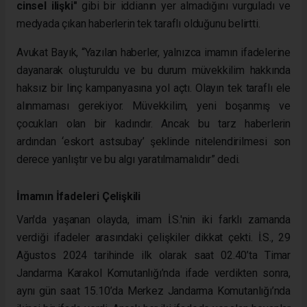
cinsel ilişki"
gibi bir iddianın yer almadığını vurguladı ve
medyada çıkan haberlerin tek taraflı olduğunu belirtti.
Avukat Bayık, “Yazılan haberler, yalnızca imamın ifadelerine
dayanarak oluşturuldu ve bu durum müvekkilim hakkında
haksız bir linç kampanyasına yol açtı. Olayın tek taraflı ele
alınmaması gerekiyor. Müvekkilim, yeni boşanmış ve
çocukları olan bir kadındır. Ancak bu tarz haberlerin
ardından ‘eskort astsubay’ şeklinde nitelendirilmesi son
derece yanlıştır ve bu algı yaratılmamalıdır” dedi.
İmamın İfadeleri Çelişkili
Van'da yaşanan olayda, imam İ.S.'nin iki farklı zamanda
verdiği ifadeler arasındaki çelişkiler dikkat çekti. İ.S., 29
Ağustos 2024 tarihinde ilk olarak saat 02.40’ta Timar
Jandarma Karakol Komutanlığı’nda ifade verdikten sonra,
aynı gün saat 15.10’da Merkez Jandarma Komutanlığı’nda