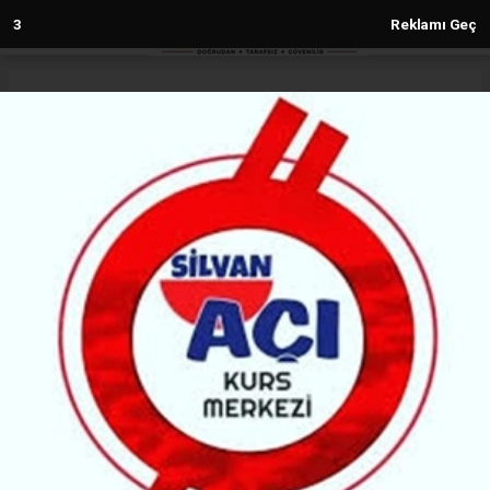
1
Reklamı Geç
Anasayfa
Gündem
Van’da skandal: İmam ve astsubay
arasında para karşılığı ilişki iddiası
ülke gündemine oturdu
GÜNDEM
(MG) - Malabadi Gazetesi | 09.09.2024 - 15:29, Güncelleme: 09.09.2024 - 15:29
24052+ kez okundu.
Astsubay G.K. ile imam İ.S. arasında geçti. Olayda,
'para karşılığı cinsel ilişki', 'taciz', 'gasp' ve 'darp'
iddiaları, kamuoyunda büyük yankı uyandırdı. İmam
İ.S.'nin ve astsubay G.K.'nin birbirini suçladığı bu