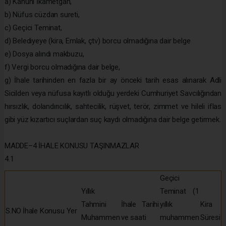
a) Kanuni İkametgâh,
b) Nüfus cüzdan sureti,
c) Geçici Teminat,
d) Belediyeye (kira, Emlak, çtv) borcu olmadığına dair belge
e) Dosya alındı makbuzu,
f) Vergi borcu olmadığına dair belge,
g) İhale tarihinden en fazla bir ay önceki tarih esas alınarak Adli
Sicilden veya nüfusa kayıtlı olduğu yerdeki Cumhuriyet Savcılığından
hırsızlık, dolandırıcılık, sahtecilik, rüşvet, terör, zimmet ve hileli iflas
gibi yüz kızartıcı suçlardan suç kaydı olmadığına dair belge getirmek.
MADDE–4 İHALE KONUSU TAŞINMAZLAR
4.1
Geçici
Yıllık
Teminat (1
Tahmini
İhale Tarihi
yıllık
Kira
S.NO
İhale Konusu Yer
Muhammen
ve saati
muhammen
Süresi