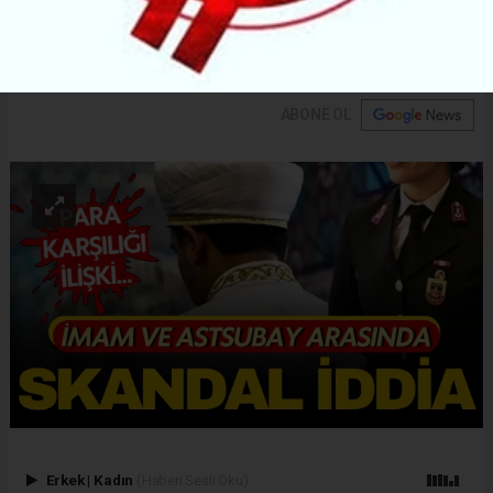
olayda, ifadelerdeki çelişkiler, soruşturmanın
seyrini daha da karmaşık hale getirdi.
ABONE OL
Erkek
|
Kadın
(Haberi Sesli Oku)