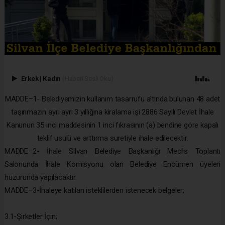
Erkek
|
Kadın
(Haberi Sesli Oku)
MADDE–1- Belediyemizin kullanım tasarrufu altında bulunan 48 adet
taşınmazın ayrı ayrı 3 yıllığına kiralama işi 2886 Sayılı Devlet İhale
Kanunun 35 inci maddesinin 1 inci fıkrasının (a) bendine göre kapalı
teklif usulü ve arttırma suretiyle ihale edilecektir.
MADDE–2- İhale Silvan Belediye Başkanlığı Meclis Toplantı
Salonunda İhale Komisyonu olan Belediye Encümen üyeleri
huzurunda yapılacaktır.
MADDE–3-İhaleye katılan isteklilerden istenecek belgeler;
3.1-Şirketler İçin;