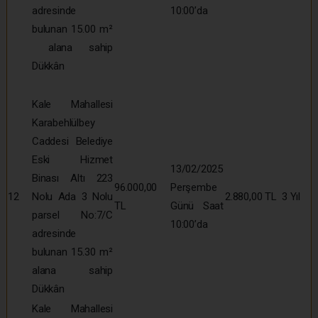
adresinde
10:00’da
bulunan 15.00 m²
alana sahip
Dükkân
Kale Mahallesi
Karabehlülbey
Caddesi Belediye
Eski Hizmet
13/02/2025
Binası Altı 223
96.000,00
Perşembe
12
Nolu Ada 3 Nolu
2.880,00 TL
3 Yıl
TL
Günü Saat
parsel No:7/C
10:00’da
adresinde
bulunan 15.30 m²
alana sahip
Dükkân
Kale Mahallesi