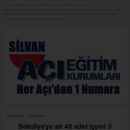
Yorum yazarak Topluluk Kuralları’nı kabul etmiş bulunuyor ve
malabadigazetesi.com sitesine yaptığınız yorumunuzla ilgili doğrudan veya dolaylı
tüm sorumluluğu tek başınıza üstleniyorsunuz. Yazılan tüm yorumlardan site
yönetimi hiçbir şekilde sorumlu tutulamaz.
Anasayfa
Resmi İlan
Belediye'ye ait 48 adet işyeri 3