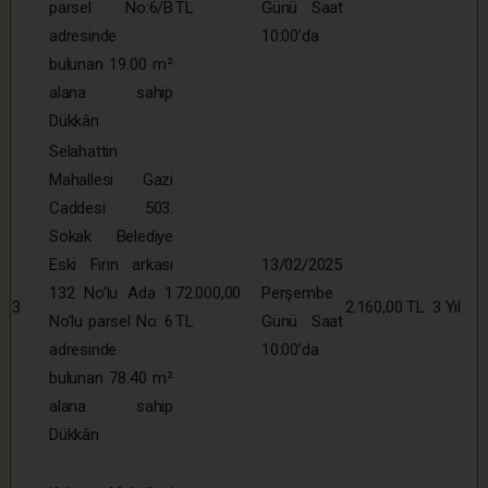
parsel No:6/B
TL
Günü Saat
adresinde
10:00’da
bulunan 19.00 m²
alana sahip
Dükkân
Selahattin
Mahallesi Gazi
Caddesi 503.
Sokak Belediye
Eski Fırın arkası
13/02/2025
132 No’lu Ada 1
72.000,00
Perşembe
3
2.160,00 TL
3 Yıl
No’lu parsel No: 6
TL
Günü Saat
adresinde
10:00’da
bulunan 78.40 m²
alana sahip
Dükkân