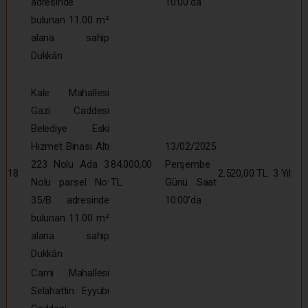
adresinde
10:00’da
bulunan 11.00 m²
alana sahip
Dükkân
Kale Mahallesi
Gazi Caddesi
Belediye Eski
Hizmet Binası Altı
13/02/2025
223 Nolu Ada 3
84.000,00
Perşembe
18
2.520,00 TL
3 Yıl
Nolu parsel No:
TL
Günü Saat
35/B adresinde
10:00’da
bulunan 11.00 m²
alana sahip
Dükkân
Cami Mahallesi
Selahattin Eyyubi