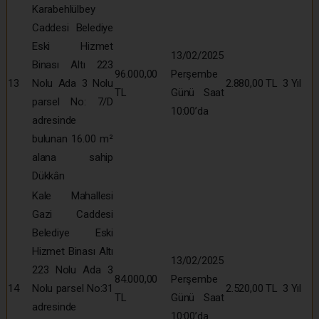
Karabehlülbey
Caddesi Belediye
Eski Hizmet
13/02/2025
Binası Altı 223
96.000,00
Perşembe
13
Nolu Ada 3 Nolu
2.880,00 TL
3 Yıl
TL
Günü Saat
parsel No: 7/D
10:00’da
adresinde
bulunan 16.00 m²
alana sahip
Dükkân
Kale Mahallesi
Gazi Caddesi
Belediye Eski
Hizmet Binası Altı
13/02/2025
223 Nolu Ada 3
84.000,00
Perşembe
14
Nolu parsel No:31
2.520,00 TL
3 Yıl
TL
Günü Saat
adresinde
10:00’da