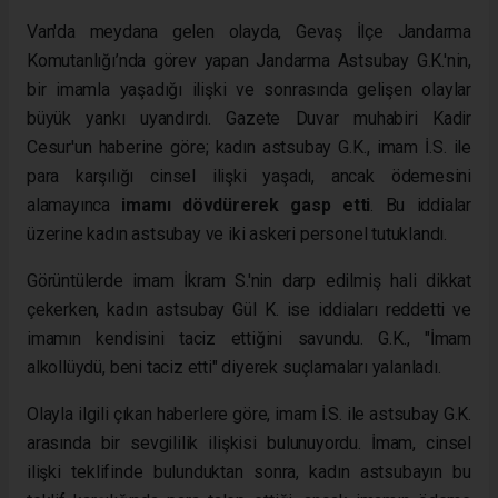
Van'da meydana gelen olayda, Gevaş İlçe Jandarma
Komutanlığı’nda görev yapan Jandarma Astsubay G.K.'nin,
bir imamla yaşadığı ilişki ve sonrasında gelişen olaylar
büyük yankı uyandırdı. Gazete Duvar muhabiri Kadir
Cesur'un haberine göre; kadın astsubay G.K., imam İ.S. ile
para karşılığı cinsel ilişki yaşadı, ancak ödemesini
alamayınca
imamı dövdürerek gasp etti
. Bu iddialar
üzerine kadın astsubay ve iki askeri personel tutuklandı.
Görüntülerde imam İkram S.'nin darp edilmiş hali dikkat
çekerken, kadın astsubay Gül K. ise iddiaları reddetti ve
imamın kendisini taciz ettiğini savundu. G.K., "İmam
alkollüydü, beni taciz etti" diyerek suçlamaları yalanladı.
Olayla ilgili çıkan haberlere göre, imam İ.S. ile astsubay G.K.
arasında bir sevgililik ilişkisi bulunuyordu. İmam, cinsel
ilişki teklifinde bulunduktan sonra, kadın astsubayın bu