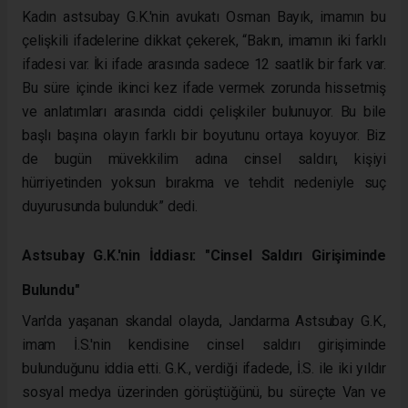
Kadın astsubay G.K.'nin avukatı Osman Bayık, imamın bu
çelişkili ifadelerine dikkat çekerek, “Bakın, imamın iki farklı
ifadesi var. İki ifade arasında sadece 12 saatlik bir fark var.
Bu süre içinde ikinci kez ifade vermek zorunda hissetmiş
ve anlatımları arasında ciddi çelişkiler bulunuyor. Bu bile
başlı başına olayın farklı bir boyutunu ortaya koyuyor. Biz
de bugün müvekkilim adına cinsel saldırı, kişiyi
hürriyetinden yoksun bırakma ve tehdit nedeniyle suç
duyurusunda bulunduk” dedi.
Astsubay G.K.'nin İddiası: "Cinsel Saldırı Girişiminde
Bulundu"
Van'da yaşanan skandal olayda, Jandarma Astsubay G.K.,
imam İ.S.'nin kendisine cinsel saldırı girişiminde
bulunduğunu iddia etti. G.K., verdiği ifadede, İ.S. ile iki yıldır
sosyal medya üzerinden görüştüğünü, bu süreçte Van ve