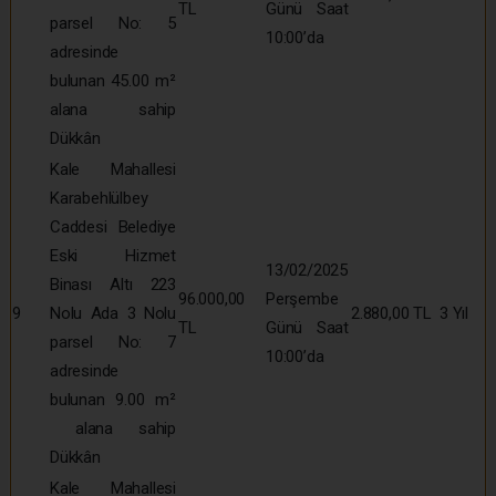
TL
Günü Saat
parsel No: 5
10:00’da
adresinde
bulunan 45.00 m²
alana sahip
Dükkân
Kale Mahallesi
Karabehlülbey
Caddesi Belediye
Eski Hizmet
13/02/2025
Binası Altı 223
96.000,00
Perşembe
9
Nolu Ada 3 Nolu
2.880,00 TL
3 Yıl
TL
Günü Saat
parsel No: 7
10:00’da
adresinde
bulunan 9.00 m²
alana sahip
Dükkân
Kale Mahallesi