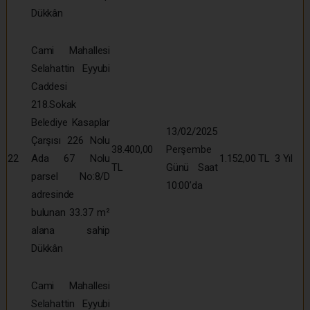
Dükkân
Cami Mahallesi
Selahattin Eyyubi
Caddesi
218.Sokak
Belediye Kasaplar
13/02/2025
Çarşısı 226 Nolu
38.400,00
Perşembe
22
Ada 67 Nolu
1.152,00 TL
3 Yıl
TL
Günü Saat
parsel No:8/D
10:00’da
adresinde
bulunan 33.37 m²
alana sahip
Dükkân
Cami Mahallesi
Selahattin Eyyubi