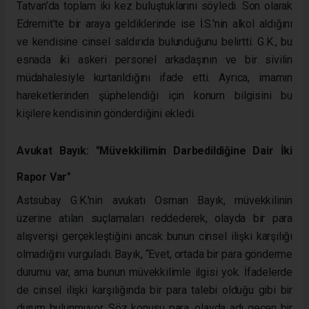
Tatvan’da toplam iki kez buluştuklarını söyledi. Son olarak
Edremit’te bir araya geldiklerinde ise İ.S.'nin alkol aldığını
ve kendisine cinsel saldırıda bulunduğunu belirtti. G.K., bu
esnada iki askeri personel arkadaşının ve bir sivilin
müdahalesiyle kurtarıldığını ifade etti. Ayrıca, imamın
hareketlerinden şüphelendiği için konum bilgisini bu
kişilere kendisinin gönderdiğini ekledi.
Avukat Bayık: "Müvekkilimin Darbedildiğine Dair İki
Rapor Var"
Astsubay G.K.'nin avukatı Osman Bayık, müvekkilinin
üzerine atılan suçlamaları reddederek, olayda bir para
alışverişi gerçekleştiğini ancak bunun cinsel ilişki karşılığı
olmadığını vurguladı. Bayık, “Evet, ortada bir para gönderme
durumu var, ama bunun müvekkilimle ilgisi yok. İfadelerde
de cinsel ilişki karşılığında bir para talebi olduğu gibi bir
durum bulunmuyor. Söz konusu para, olayda adı geçen bir