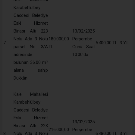
Karabehlülbey
Caddesi Belediye
Eski Hizmet
Binası Altı 223
13/02/2025
Nolu Ada 3 Nolu
180.000,00
Perşembe
7
5.400,00 TL
3 Yıl
parsel No: 3/A
TL
Günü Saat
adresinde
10:00’da
bulunan 36.00 m²
alana sahip
Dükkân
Kale Mahallesi
Karabehlülbey
Caddesi Belediye
Eski Hizmet
13/02/2025
Binası Altı 223
216.000,00
Perşembe
8
Nolu Ada 3 Nolu
6.480,00 TL
3 Yıl