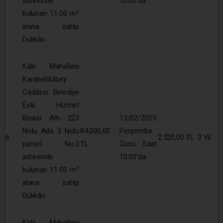
adresinde
10:00’da
bulunan 11.00 m²
alana sahip
Dükkân
Kale Mahallesi
Karabehlülbey
Caddesi Belediye
Eski Hizmet
Binası Altı 223
13/02/2025
Nolu Ada 3 Nolu
84.000,00
Perşembe
6
2.520,00 TL
3 Yıl
parsel No:3
TL
Günü Saat
adresinde
10:00’da
bulunan 11.00 m²
alana sahip
Dükkân
Kale Mahallesi