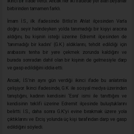
ikinci bir ifade verdi. Ancak her iki ifadede yer alan beyanlar
birbirinden tamamen farklı.
İmam İ.S., ilk ifadesinde Bitlis’in Ahlat ilçesinden Van’a
doğru seyir halindeyken yolda tanımadığı bir kişiyi aracına
aldığını, bu kişinin isteği üzerine Edremit ilçesinden de
‘tanımadığı bir kadını’ (G.K.) aldıklarını, tehdit edildiği için
arabasını tenha bir yere çekmek zorunda kaldığını ve
burada sonradan dahil olan bir kişinin de gelmesiyle darp
ve gasp edildiğini iddia etti.
Ancak, İ.S.'nin aynı gün verdiği ikinci ifade bu anlatımla
çelişiyor. İkinci ifadesinde, G.K. ile sosyal medya üzerinden
tanıştığını, kadının kendisini ‘Esra’ ismi ile tanıttığını ve
kendisinin teklifi üzerine Edremit ilçesinde buluştuklarını
belirtti. İ.S., daha sonra G.K.'yi evine bırakmak üzere yola
çıktıklarını ve Erciş yolunda üç kişi tarafından darp ve gasp
edildiğini söyledi.