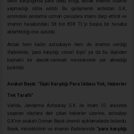
teklif karşılığında para talep ettiği, ancak imamın ödeme
yapmadığı iddia edildi. Bu gelişmenin ardından G.K.,
emrindeki jandarma uzman çavuşlara imamı darp ettirdi ve
imamın hesabındaki 58 bin 838 TL'yi başka bir hesaba
aktarttırdığı öne sürüldü.
Ancak hem kadın astsubayın hem de imamın verdiği
ifadelerde, ‘para karşılığı cinsel ilişki’ ya da bu ilişkiden
kaynaklı bir alacak-verecek meselesinin yer almadığı
belirtildi.
Avukat Bayık: "İlişki Karşılığı Para İddiası Yok, Haberler
Tek Taraflı"
Van'da, Jandarma Astsubay G.K. ile imam İ.S. arasında
yaşanan olaylara dair çıkan haberler üzerine, astsubay
G.K.'nin avukatı Osman Bayık önemli açıklamalarda bulundu.
Bayık, müvekkilinin ve imamın ifadelerinde
"para karşılığı