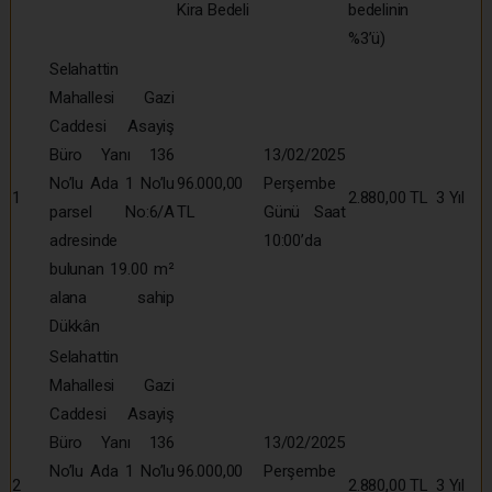
Kira Bedeli
bedelinin
%3’ü)
Selahattin
Mahallesi Gazi
Caddesi Asayiş
Büro Yanı 136
13/02/2025
No’lu Ada 1 No’lu
96.000,00
Perşembe
1
2.880,00 TL
3 Yıl
parsel No:6/A
TL
Günü Saat
adresinde
10:00’da
bulunan 19.00 m²
alana sahip
Dükkân
Selahattin
Mahallesi Gazi
Caddesi Asayiş
Büro Yanı 136
13/02/2025
No’lu Ada 1 No’lu
96.000,00
Perşembe
2
2.880,00 TL
3 Yıl