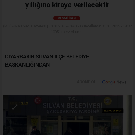
yıllığına kiraya verilecektir
RESMI İLAN
(MG) - Malabadi Gazetesi | 30.01.2025 - 08:05, Güncelleme: 31.01.2025 - 14:32
10051+ kez okundu.
DİYARBAKIR SİLVAN İLÇE BELEDİYE
BAŞKANLIĞINDAN
ABONE OL