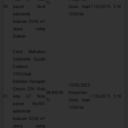
TL
20
parsel No:8
Günü Saat
1.152,00 TL
3 Yıl
adresinde
10:00’da
bulunan 33.00 m²
alana sahip
Dükkân
Cami Mahallesi
Selahattin Eyyubi
Caddesi
218.Sokak
Belediye Kasaplar
13/02/2025
Çarşısı 226 Nolu
38.400,00
Perşembe
21
Ada 67 Nolu
1.152,00 TL
3 Yıl
TL
Günü Saat
parsel No:8/C
10:00’da
adresinde
bulunan 32.00 m²
alana sahip