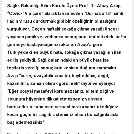
Sağlık Bakanlığı Bilim Kurulu Üyesi Prof. Dr. Alpay Azap,
“Covid-19’a çare” olarak lanse edilen “Dornaz alfa” isimli
ilacın virusu durdurmak gibi bir özelliğinin olmadığını
vurguluyor. Geçen haftaki sokağa çıkma yasağı öncesi
yaşanan panik ve izdihamın sonuçlarını önümüzdeki hafta
görmeye başlayacağımızı aktaran Azap’a göre
Türkiye’deki en büyük hata, sokağa çıkma yasağının ilan
ediliş şekliydi. Sağlık alanındaki en büyük hata ise
testlerin verdiği sonuçların kesin olduğuna inanmaktı.
Azap “süreç uzayabilir ama bu, kaybedilmiş değil,
kazanılmış zaman olarak görülmeli” diyor ve uyarıyor:
“Eğer sosyal mesafeyi korumazsanız, el temizliği ve
solunum hijyenine dikkat etmezseniz ve insan
hareketlerini tamamen serbest bırakırsanız istediğiniz
kadar güçlü bir sağlık sisteminiz olsun bu salgınla asla
baş edemezsiniz.”