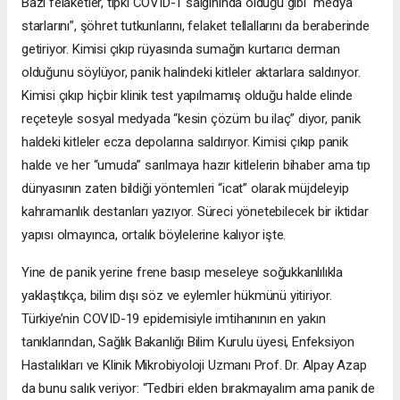
Bazı felaketler, tıpkı COVID-1 salgınında olduğu gibi “medya
starlarını”, şöhret tutkunlarını, felaket tellallarını da beraberinde
getiriyor. Kimisi çıkıp rüyasında sumağın kurtarıcı derman
olduğunu söylüyor, panik halindeki kitleler aktarlara saldırıyor.
Kimisi çıkıp hiçbir klinik test yapılmamış olduğu halde elinde
reçeteyle sosyal medyada “kesin çözüm bu ilaç” diyor, panik
haldeki kitleler ecza depolarına saldırıyor. Kimisi çıkıp panik
halde ve her “umuda” sarılmaya hazır kitlelerin bihaber ama tıp
dünyasının zaten bildiği yöntemleri “icat” olarak müjdeleyip
kahramanlık destanları yazıyor. Süreci yönetebilecek bir iktidar
yapısı olmayınca, ortalık böylelerine kalıyor işte.
Yine de panik yerine frene basıp meseleye soğukkanlılıkla
yaklaştıkça, bilim dışı söz ve eylemler hükmünü yitiriyor.
Türkiye’nin COVID-19 epidemisiyle imtihanının en yakın
tanıklarından, Sağlık Bakanlığı Bilim Kurulu üyesi, Enfeksiyon
Hastalıkları ve Klinik Mikrobiyoloji Uzmanı Prof. Dr. Alpay Azap
da bunu salık veriyor: “Tedbiri elden bırakmayalım ama panik de