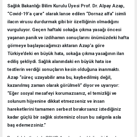
Sağlık Bakanlığı Bilim Kurulu Üyesi Prof. Dr. Alpay Azap,
“Covid-19’a çare” olarak lanse edilen “Dornaz alfa” isimli
ilacın virusu durdurmak gibi bir özelliğinin olmadığını
vurguluyor. Geçen haftaki sokağa çıkma yasağı öncesi
yaşanan panik ve izdihamın sonuçlarını önümüzdeki hafta
görmeye başlayacağımızı aktaran Azap’a göre
Türkiye’deki en büyük hata, sokağa çıkma yasağının ilan
ediliş şekliydi. Sağlık alanındaki en büyük hata ise
testlerin verdiği sonuçların kesin olduğuna inanmaktı.
Azap “süreç uzayabilir ama bu, kaybedilmiş değil,
kazanılmış zaman olarak görülmeli” diyor ve uyarıyor:
“Eğer sosyal mesafeyi korumazsanız, el temizliği ve
solunum hijyenine dikkat etmezseniz ve insan
hareketlerini tamamen serbest bırakırsanız istediğiniz
kadar güçlü bir sağlık sisteminiz olsun bu salgınla asla
baş edemezsiniz.”