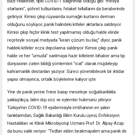
Bazı felaketler, tıpkı COVID-1 salgınında olduğu gibi “medya
starlarını”, şöhret tutkunlarını, felaket tellallarını da beraberinde
getiriyor. Kimisi çıkıp rüyasında sumağın kurtarıcı derman
olduğunu söylüyor, panik halindeki kitleler aktarlara saldırıyor.
Kimisi çıkıp hiçbir klinik test yapılmamış olduğu halde elinde
reçeteyle sosyal medyada “kesin çözüm bu ilaç” diyor, panik
haldeki kitleler ecza depolarına saldırıyor. Kimisi çıkıp panik
halde ve her “umuda” sarılmaya hazır kitlelerin bihaber ama tıp
dünyasının zaten bildiği yöntemleri “icat” olarak müjdeleyip
kahramanlık destanları yazıyor. Süreci yönetebilecek bir iktidar
yapısı olmayınca, ortalık böylelerine kalıyor işte.
Yine de panik yerine frene basıp meseleye soğukkanlılıkla
yaklaştıkça, bilim dışı söz ve eylemler hükmünü yitiriyor.
Türkiye’nin COVID-19 epidemisiyle imtihanının en yakın
tanıklarından, Sağlık Bakanlığı Bilim Kurulu üyesi, Enfeksiyon
Hastalıkları ve Klinik Mikrobiyoloji Uzmanı Prof. Dr. Alpay Azap
da bunu salık veriyor: “Tedbiri elden bırakmayalım ama panik de