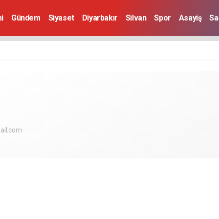
i
Gündem
Siyaset
Diyarbakır
Silvan
Spor
Asayiş
Sa
ail.com