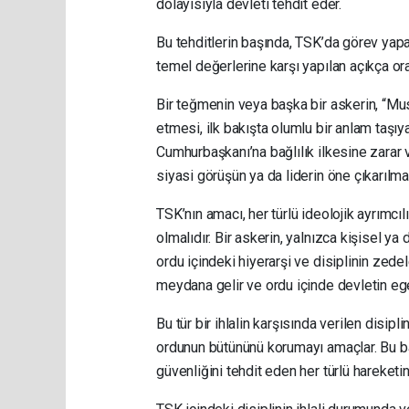
dolayısıyla devleti tehdit eder.
Bu tehditlerin başında, TSK’da görev yapa
temel değerlerine karşı yapılan açıkça ora
Bir teğmenin veya başka bir askerin, “Mu
etmesi, ilk bakışta olumlu bir anlam taşıy
Cumhurbaşkanı’na bağlılık ilkesine zarar ve
siyasi görüşün ya da liderin öne çıkarılma
TSK’nın amacı, her türlü ideolojik ayrımcı
olmalıdır. Bir askerin, yalnızca kişisel y
ordu içindeki hiyerarşi ve disiplinin zede
meydana gelir ve ordu içinde devletin egem
Bu tür bir ihlalin karşısında verilen disip
ordunun bütününü korumayı amaçlar. Bu bağ
güvenliğini tehdit eden her türlü hareketi