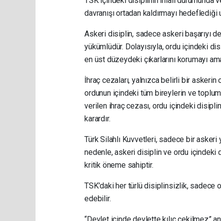
TSK içindeki disiplinin ihlali durumunda v
davranışı ortadan kaldırmayı hedeflediği 
Askeri disiplin, sadece askeri başarıyı d
yükümlüdür. Dolayısıyla, ordu içindeki dis
en üst düzeydeki çıkarlarını korumayı ama
İhraç cezaları, yalnızca belirli bir aske
ordunun içindeki tüm bireylerin ve toplu
verilen ihraç cezası, ordu içindeki disipl
karardır.
Türk Silahlı Kuvvetleri, sadece bir askeri
nedenle, askeri disiplin ve ordu içindeki
kritik öneme sahiptir.
TSK’daki her türlü disiplinsizlik, sadece 
edebilir.
“Devlet içinde devlette kılıç çekilmez” an