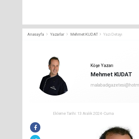
Anasayfa
Yazarlar
Mehmet KUDAT
Yazı Detayı
Köşe Yazarı
Mehmet KUDAT
malabadigazetesi@hotm
Ekleme Tarihi: 13 Aralık 2024 -Cuma