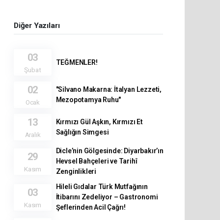
Diğer Yazıları
03
TEĞMENLER!
Şubat
02
"Silvano Makarna: İtalyan Lezzeti,
Mezopotamya Ruhu"
Ocak
13
Kırmızı Gül Aşkın, Kırmızı Et
Sağlığın Simgesi
Aralık
Dicle’nin Gölgesinde: Diyarbakır’ın
29
Hevsel Bahçeleri ve Tarihî
Kasım
Zenginlikleri
Hileli Gıdalar Türk Mutfağının
03
İtibarını Zedeliyor – Gastronomi
Kasım
Şeflerinden Acil Çağrı!