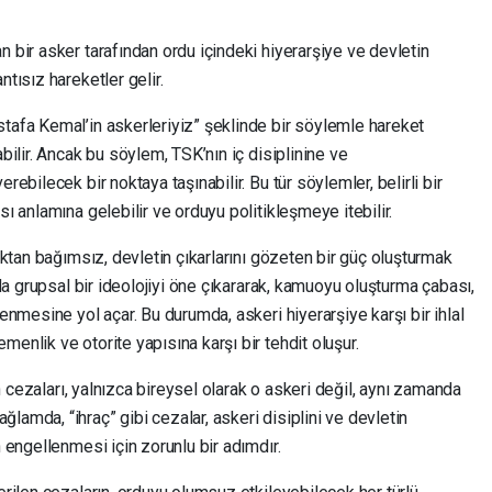
n bir asker tarafından ordu içindeki hiyerarşiye ve devletin
ntısız hareketler gelir.
stafa Kemal’in askerleriyiz” şeklinde bir söylemle hareket
abilir. Ancak bu söylem, TSK’nın iç disiplinine ve
rebilecek bir noktaya taşınabilir. Bu tür söylemler, belirli bir
sı anlamına gelebilir ve orduyu politikleşmeye itebilir.
lıktan bağımsız, devletin çıkarlarını gözeten bir güç oluşturmak
a da grupsal bir ideolojiyi öne çıkararak, kamuoyu oluşturma çabası,
lenmesine yol açar. Bu durumda, askeri hiyerarşiye karşı bir ihlal
enlik ve otorite yapısına karşı bir tehdit oluşur.
lin cezaları, yalnızca bireysel olarak o askeri değil, aynı zamanda
lamda, “ihraç” gibi cezalar, askeri disiplini ve devletin
n engellenmesi için zorunlu bir adımdır.