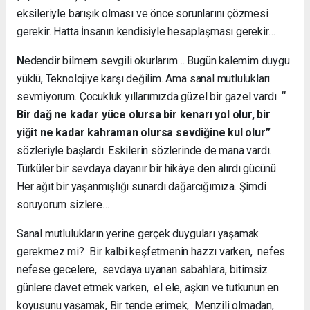
eksileriyle barışık olması ve önce sorunlarını çözmesi
gerekir. Hatta İnsanın kendisiyle hesaplaşması gerekir…
N
edendir bilmem sevgili okurlarım… Bugün kalemim duygu
yüklü, Teknolojiye karşı değilim. Ama sanal mutlulukları
sevmiyorum. Çocukluk yıllarımızda güzel bir gazel vardı.
“
Bir dağ ne kadar yüce olursa bir kenarı yol olur, bir
yiğit ne kadar kahraman olursa sevdiğine kul olur”
sözleriyle başlardı. Eskilerin sözlerinde de mana vardı.
Türküler bir sevdaya dayanır bir hikâye den alırdı gücünü.
Her ağıt bir yaşanmışlığı sunardı dağarcığımıza. Şimdi
soruyorum sizlere…
Sanal mutlulukların yerine gerçek duyguları yaşamak
gerekmez mi? Bir kalbi keşfetmenin hazzı varken, nefes
nefese gecelere, sevdaya uyanan sabahlara, bitimsiz
günlere davet etmek varken, el ele, aşkın ve tutkunun en
koyusunu yaşamak, Bir tende erimek, Menzili olmadan,