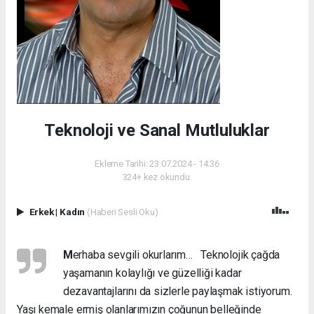
Teknoloji ve Sanal Mutluluklar
Ekleme Tarihi: 23.07.2024 - 14:36
324+ kez okundu.
Erkek
|
Kadın
(Haberi Sesli Oku)
M
erhaba sevgili okurlarım… Teknolojik çağda
yaşamanın kolaylığı ve güzelliği kadar
dezavantajlarını da sizlerle paylaşmak istiyorum.
Yaşı kemale ermiş olanlarımızın çoğunun belleğinde