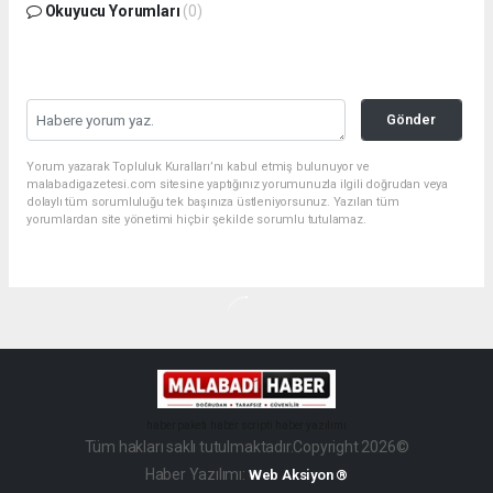
Okuyucu Yorumları
(0)
Gönder
Yorum yazarak Topluluk Kuralları’nı kabul etmiş bulunuyor ve
malabadigazetesi.com sitesine yaptığınız yorumunuzla ilgili doğrudan veya
dolaylı tüm sorumluluğu tek başınıza üstleniyorsunuz. Yazılan tüm
yorumlardan site yönetimi hiçbir şekilde sorumlu tutulamaz.
haber paketi
haber scripti
haber yazılımı
Tüm hakları saklı tutulmaktadır.Copyright 2026©
Haber Yazılımı:
Web Aksiyon ®