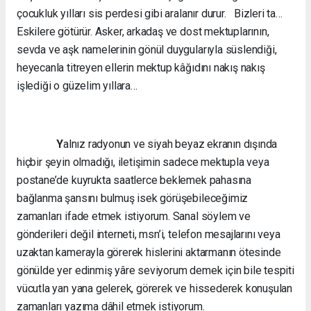
çocukluk yılları sis perdesi gibi aralanır durur. Bizleri ta…
Eskilere götürür. Asker, arkadaş ve dost mektuplarının,
sevda ve aşk namelerinin gönül duygularıyla süslendiği,
heyecanla titreyen ellerin mektup kâğıdını nakış nakış
işlediği o güzelim yıllara…
Y
alnız radyonun ve siyah beyaz ekranın dışında
hiçbir şeyin olmadığı, iletişimin sadece mektupla veya
postane’de kuyrukta saatlerce beklemek pahasına
bağlanma şansını bulmuş isek görüşebileceğimiz
zamanları ifade etmek istiyorum. Sanal söylem ve
gönderileri değil interneti, msn’i, telefon mesajlarını veya
uzaktan kamerayla görerek hislerini aktarmanın ötesinde
gönülde yer edinmiş yâre seviyorum demek için bile tespiti
vücutla yan yana gelerek, görerek ve hissederek konuşulan
zamanları yazıma dâhil etmek istiyorum.