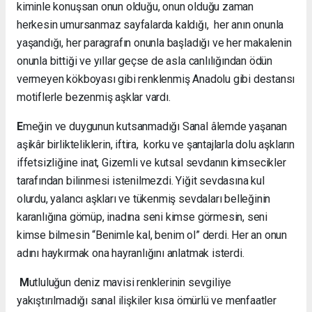
kiminle konuşsan onun olduğu, onun olduğu zaman
herkesin umursanmaz sayfalarda kaldığı, her anın onunla
yaşandığı, her paragrafın onunla başladığı ve her makalenin
onunla bittiği ve yıllar geçse de asla canlılığından ödün
vermeyen kökboyası gibi renklenmiş Anadolu gibi destansı
motiflerle bezenmiş aşklar vardı.
E
meğin ve duygunun kutsanmadığı Sanal âlemde yaşanan
aşikâr birlikteliklerin, iftira, korku ve şantajlarla dolu aşkların
iffetsizliğine inat, Gizemli ve kutsal sevdanın kimsecikler
tarafından bilinmesi istenilmezdi. Yiğit sevdasına kul
olurdu, yalancı aşkları ve tükenmiş sevdaları belleğinin
karanlığına gömüp, inadına seni kimse görmesin, seni
kimse bilmesin “Benimle kal, benim ol” derdi. Her an onun
adını haykırmak ona hayranlığını anlatmak isterdi.
M
utluluğun deniz mavisi renklerinin sevgiliye
yakıştırılmadığı sanal ilişkiler kısa ömürlü ve menfaatler