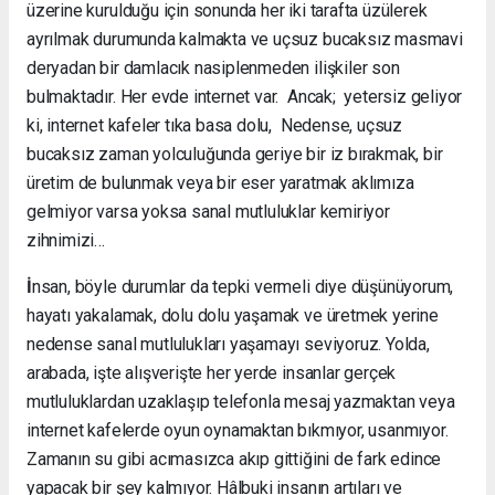
üzerine kurulduğu için sonunda her iki tarafta üzülerek
ayrılmak durumunda kalmakta ve uçsuz bucaksız masmavi
deryadan bir damlacık nasiplenmeden ilişkiler son
bulmaktadır. Her evde internet var. Ancak; yetersiz geliyor
ki, internet kafeler tıka basa dolu, Nedense, uçsuz
bucaksız zaman yolculuğunda geriye bir iz bırakmak, bir
üretim de bulunmak veya bir eser yaratmak aklımıza
gelmiyor varsa yoksa sanal mutluluklar kemiriyor
zihnimizi…
İ
nsan, böyle durumlar da tepki vermeli diye düşünüyorum,
hayatı yakalamak, dolu dolu yaşamak ve üretmek yerine
nedense sanal mutlulukları yaşamayı seviyoruz. Yolda,
arabada, işte alışverişte her yerde insanlar gerçek
mutluluklardan uzaklaşıp telefonla mesaj yazmaktan veya
internet kafelerde oyun oynamaktan bıkmıyor, usanmıyor.
Zamanın su gibi acımasızca akıp gittiğini de fark edince
yapacak bir şey kalmıyor. Hâlbuki insanın artıları ve