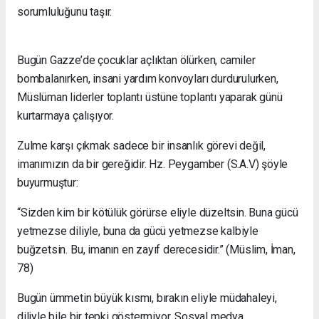
sorumluluğunu taşır.
Bugün Gazze’de çocuklar açlıktan ölürken, camiler
bombalanırken, insani yardım konvoyları durdurulurken,
Müslüman liderler toplantı üstüne toplantı yaparak günü
kurtarmaya çalışıyor.
Zulme karşı çıkmak sadece bir insanlık görevi değil,
imanımızın da bir gereğidir. Hz. Peygamber (S.A.V) şöyle
buyurmuştur:
“Sizden kim bir kötülük görürse eliyle düzeltsin. Buna gücü
yetmezse diliyle, buna da gücü yetmezse kalbiyle
buğzetsin. Bu, imanın en zayıf derecesidir.” (Müslim, İman,
78)
Bugün ümmetin büyük kısmı, bırakın eliyle müdahaleyi,
diliyle bile bir tepki göstermiyor. Sosyal medya