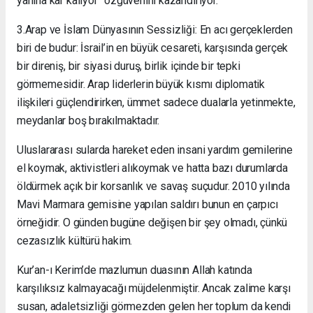
yanına kar kalıyor” özgüvenini kazandırıyor.
3.Arap ve İslam Dünyasının Sessizliği: En acı gerçeklerden
biri de budur: İsrail’in en büyük cesareti, karşısında gerçek
bir direniş, bir siyasi duruş, birlik içinde bir tepki
görmemesidir. Arap liderlerin büyük kısmı diplomatik
ilişkileri güçlendirirken, ümmet sadece dualarla yetinmekte,
meydanlar boş bırakılmaktadır.
Uluslararası sularda hareket eden insani yardım gemilerine
el koymak, aktivistleri alıkoymak ve hatta bazı durumlarda
öldürmek açık bir korsanlık ve savaş suçudur. 2010 yılında
Mavi Marmara gemisine yapılan saldırı bunun en çarpıcı
örneğidir. O günden bugüne değişen bir şey olmadı, çünkü
cezasızlık kültürü hakim.
Kur’an-ı Kerim’de mazlumun duasının Allah katında
karşılıksız kalmayacağı müjdelenmiştir. Ancak zalime karşı
susan, adaletsizliği görmezden gelen her toplum da kendi