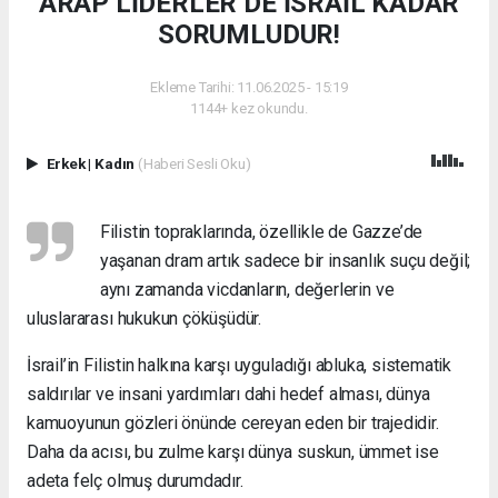
ARAP LİDERLER DE İSRAİL KADAR
SORUMLUDUR!
Ekleme Tarihi: 11.06.2025 - 15:19
1144+ kez okundu.
Erkek
|
Kadın
(Haberi Sesli Oku)
Filistin topraklarında, özellikle de Gazze’de
yaşanan dram artık sadece bir insanlık suçu değil;
aynı zamanda vicdanların, değerlerin ve
uluslararası hukukun çöküşüdür.
İsrail’in Filistin halkına karşı uyguladığı abluka, sistematik
saldırılar ve insani yardımları dahi hedef alması, dünya
kamuoyunun gözleri önünde cereyan eden bir trajedidir.
Daha da acısı, bu zulme karşı dünya suskun, ümmet ise
adeta felç olmuş durumdadır.