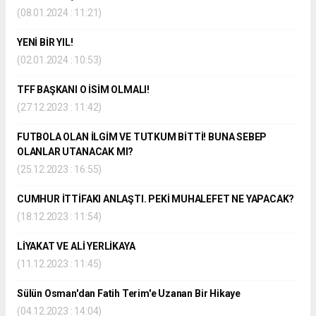
(08.01.2024 : 11:21)
YENİ BİR YIL!
(02.01.2024 : 10:53)
TFF BAŞKANI O İSİM OLMALI!
(27.12.2023 : 11:42)
FUTBOLA OLAN İLGİM VE TUTKUM BİTTİ! BUNA SEBEP
OLANLAR UTANACAK MI?
(25.12.2023 : 16:55)
CUMHUR İTTİFAKI ANLAŞTI. PEKİ MUHALEFET NE YAPACAK?
(18.12.2023 : 11:54)
LİYAKAT VE ALİ YERLİKAYA
(11.12.2023 : 11:45)
Sülün Osman'dan Fatih Terim'e Uzanan Bir Hikaye
(04.12.2023 : 14:04)