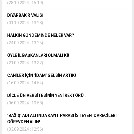
(28.10.2024 : 15:19)
DİYARBAKIR VALİSİ
(01.10.2024 : 13:28)
HALKIN GÜNDEMİNDE NELER VAR?
(24.09.2024 : 13:25)
ÖYLE İL BAŞKANLARI OLMALI Kİ!
(21.09.2024 : 13:32)
CANİLER İÇİN ‘İDAM’ GELSİN ARTIK!
(16.09.2024 : 14:54)
DİCLE ÜNİVERSİTESİNİN YENİ REKTÖRÜ…
(06.09.2024 : 10:58)
‘BAĞIŞ’ ADI ALTINDA KAYIT PARASI İSTEYEN İDARECİLERİ
GÖREVDEN ALIN!
(03.09.2024 : 12:56)