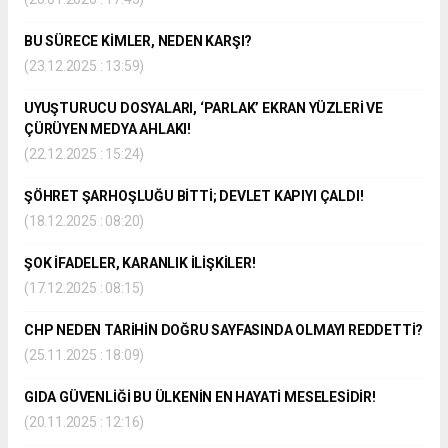
BU SÜRECE KİMLER, NEDEN KARŞI?
(23.12.2025 : 13:59)
UYUŞTURUCU DOSYALARI, ‘PARLAK’ EKRAN YÜZLERİ VE
ÇÜRÜYEN MEDYA AHLAKI!
(22.12.2025 : 15:24)
ŞÖHRET ŞARHOŞLUĞU BİTTİ; DEVLET KAPIYI ÇALDI!
(18.12.2025 : 08:20)
ŞOK İFADELER, KARANLIK İLİŞKİLER!
(17.12.2025 : 08:15)
CHP NEDEN TARİHİN DOĞRU SAYFASINDA OLMAYI REDDETTİ?
(25.11.2025 : 18:09)
GIDA GÜVENLİĞİ BU ÜLKENİN EN HAYATİ MESELESİDİR!
(20.11.2025 : 12:16)