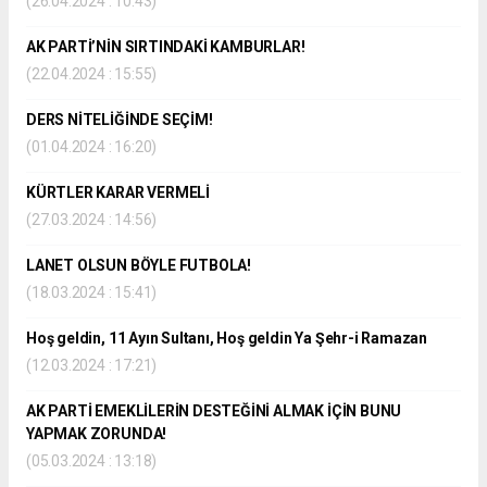
(26.04.2024 : 10:43)
AK PARTİ’NİN SIRTINDAKİ KAMBURLAR!
(22.04.2024 : 15:55)
DERS NİTELİĞİNDE SEÇİM!
(01.04.2024 : 16:20)
KÜRTLER KARAR VERMELİ
(27.03.2024 : 14:56)
LANET OLSUN BÖYLE FUTBOLA!
(18.03.2024 : 15:41)
Hoş geldin, 11 Ayın Sultanı, Hoş geldin Ya Şehr-i Ramazan
(12.03.2024 : 17:21)
AK PARTİ EMEKLİLERİN DESTEĞİNİ ALMAK İÇİN BUNU
YAPMAK ZORUNDA!
(05.03.2024 : 13:18)