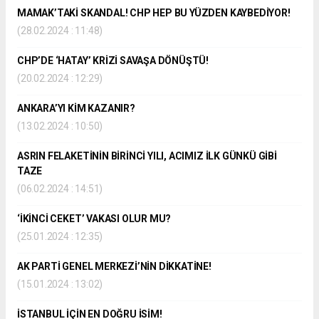
MAMAK’TAKİ SKANDAL! CHP HEP BU YÜZDEN KAYBEDİYOR!
(28.02.2024 : 11:48)
CHP’DE ‘HATAY’ KRİZİ SAVAŞA DÖNÜŞTÜ!
(20.02.2024 : 12:29)
ANKARA’YI KİM KAZANIR?
(13.02.2024 : 10:50)
ASRIN FELAKETİNİN BİRİNCİ YILI, ACIMIZ İLK GÜNKÜ GİBİ
TAZE
(06.02.2024 : 14:51)
‘İKİNCİ CEKET’ VAKASI OLUR MU?
(25.01.2024 : 12:35)
AK PARTİ GENEL MERKEZİ’NİN DİKKATİNE!
(15.01.2024 : 13:02)
İSTANBUL İÇİN EN DOĞRU İSİM!