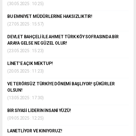
(30.05.2025 : 10:25)
BU EMNİYET MÜDÜRLERİNE HAKSIZLIKTIR!
(27.05.2025 : 15:57)
DEVLET BAHÇELİ İLE AHMET TÜRK KÖY SOFRASINDA BİR
ARAYA GELSE NE GÜZEL OLUR!
(23.05.2025 : 15:23)
LİNET’E AÇIK MEKTUP!
(20.05.2025 : 11:23)
VE TERÖRSÜZ TÜRKİYE DÖNEMİ BAŞLIYOR! ŞÜKÜRLER
OLSUN!
(13.05.2025 : 17:30)
BİR SİYASİ LİDERİN İNSANİ YÜZÜ!
(09.05.2025 : 12:25)
LANETLİYOR VE KINIYORUZ!