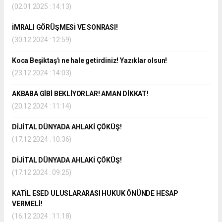
(02.01.2025 : 14:13)
İMRALI GÖRÜŞMESİ VE SONRASI!
(30.12.2024 : 12:59)
Koca Beşiktaş'ı ne hale getirdiniz! Yazıklar olsun!
(23.12.2024 : 14:03)
AKBABA GİBİ BEKLİYORLAR! AMAN DİKKAT!
(20.12.2024 : 11:14)
DİJİTAL DÜNYADA AHLAKİ ÇÖKÜŞ!
(17.12.2024 : 10:36)
DİJİTAL DÜNYADA AHLAKİ ÇÖKÜŞ!
(17.12.2024 : 09:25)
KATİL ESED ULUSLARARASI HUKUK ÖNÜNDE HESAP
VERMELİ!
(16.12.2024 : 11:18)