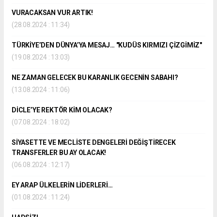
VURACAKSAN VUR ARTIK!
(28.08.2024 : 11:34)
TÜRKİYE’DEN DÜNYA’YA MESAJ… "KUDÜS KIRMIZI ÇİZGİMİZ"
(19.08.2024 : 13:03)
NE ZAMAN GELECEK BU KARANLIK GECENİN SABAHI?
(13.08.2024 : 11:06)
DİCLE’YE REKTÖR KİM OLACAK?
(07.08.2024 : 18:02)
SİYASETTE VE MECLİSTE DENGELERİ DEĞİŞTİRECEK
TRANSFERLER BU AY OLACAK!
(06.08.2024 : 12:17)
EY ARAP ÜLKELERİN LİDERLERİ…
(01.08.2024 : 11:24)