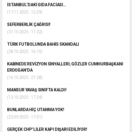
İSTANBUL’DAKİ GIDA FACİASI…
(17.11.2025 : 12:29)
SEFERBERLİK ÇAĞRISI!
(31.10.2025 : 11:22)
TÜRK FUTBOLUNDA BAHİS SKANDALI
(28.10.2025 : 16:15)
KABİNEDE REVİZYON SİNYALLERİ; GÖZLER CUMHURBAŞKANI
ERDOĞAN’DA
(16.10.2025 : 21:28)
MANSUR YAVAŞ SINIFTA KALDI!
(13.10.2025 : 17:24)
BUNLARDA HİÇ UTANMA YOK!
(23.09.2025 : 17:01)
GERÇEK CHP’LİLER KAPI DIŞARI EDİLİYOR!