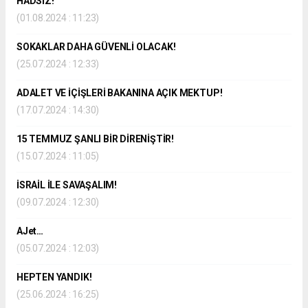
HADSİZ!
(01.08.2024 : 11:23)
SOKAKLAR DAHA GÜVENLİ OLACAK!
(25.07.2024 : 12:33)
ADALET VE İÇİŞLERİ BAKANINA AÇIK MEKTUP!
(17.07.2024 : 14:30)
15 TEMMUZ ŞANLI BİR DİRENİŞTİR!
(15.07.2024 : 11:05)
İSRAİL İLE SAVAŞALIM!
(09.07.2024 : 12:30)
AJet…
(05.07.2024 : 12:03)
HEPTEN YANDIK!
(25.06.2024 : 16:25)