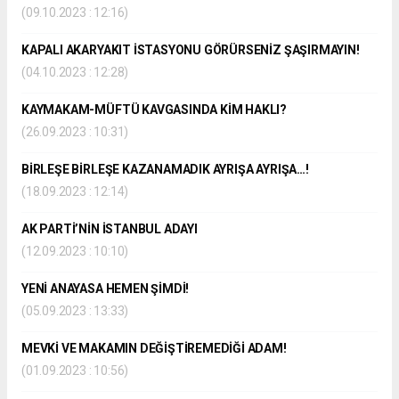
(09.10.2023 : 12:16)
KAPALI AKARYAKIT İSTASYONU GÖRÜRSENİZ ŞAŞIRMAYIN!
(04.10.2023 : 12:28)
KAYMAKAM-MÜFTÜ KAVGASINDA KİM HAKLI?
(26.09.2023 : 10:31)
BİRLEŞE BİRLEŞE KAZANAMADIK AYRIŞA AYRIŞA…!
(18.09.2023 : 12:14)
AK PARTİ’NİN İSTANBUL ADAYI
(12.09.2023 : 10:10)
YENİ ANAYASA HEMEN ŞİMDİ!
(05.09.2023 : 13:33)
MEVKİ VE MAKAMIN DEĞİŞTİREMEDİĞİ ADAM!
(01.09.2023 : 10:56)