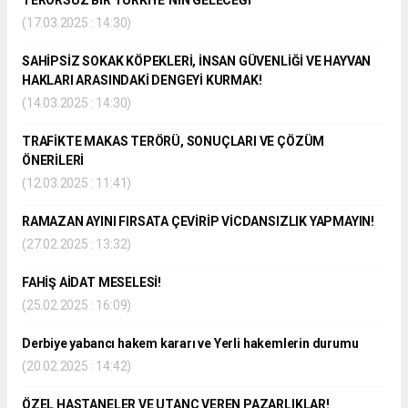
TERÖRSÜZ BİR TÜRKİYE’NİN GELECEĞİ
(17.03.2025 : 14:30)
SAHİPSİZ SOKAK KÖPEKLERİ, İNSAN GÜVENLİĞİ VE HAYVAN
HAKLARI ARASINDAKİ DENGEYİ KURMAK!
(14.03.2025 : 14:30)
TRAFİKTE MAKAS TERÖRÜ, SONUÇLARI VE ÇÖZÜM
ÖNERİLERİ
(12.03.2025 : 11:41)
RAMAZAN AYINI FIRSATA ÇEVİRİP VİCDANSIZLIK YAPMAYIN!
(27.02.2025 : 13:32)
FAHİŞ AİDAT MESELESİ!
(25.02.2025 : 16:09)
Derbiye yabancı hakem kararı ve Yerli hakemlerin durumu
(20.02.2025 : 14:42)
ÖZEL HASTANELER VE UTANÇ VEREN PAZARLIKLAR!