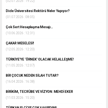
(02.07.2026 : 19:22)
Dicle Üniversitesi Rektörü Neler Yapıyor?
(01.07.2026 : 08:05)
Çok Sert Hesaplaşma Mesajı…
(10.06.2026 : 12:31)
ÇAKAR MESELESİ!
(12.05.2026 : 12:20)
TÜRKİYE’YE ‘ÖRNEK’ OLACAK HELALLEŞME!
(11.05.2026 : 12:07)
BİR ÇOCUK NEDEN SİLAH TUTAR?
(16.04.2026 : 16:38)
BİRİKİM, TECRÜBE VE VİZYON: MEHDİ EKER
(11.03.2026 : 15:20)
TÜRKAN ELÇİ’YE ÇOK ŞAŞIRDIM!