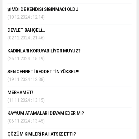
ŞİMDİ DE KENDİSİ SIĞINMACI OLDU
(10.12.2024 : 12:14)
DEVLET BAHÇELİ…
(02.12.2024 : 21:46)
KADINLARI KORUYABİLİYOR MUYUZ?
(26.11.2024 : 15:19)
SEN CENNETİ REDDETTİN YÜKSEL!!!
(19.11.2024 : 12:38)
MERHAMET!
(11.11.2024 : 13:15)
KAYYUM ATAMALARI DEVAM EDER Mİ?
(06.11.2024 : 13:45)
ÇÖZÜM KİMLERİ RAHATSIZ ETTİ?