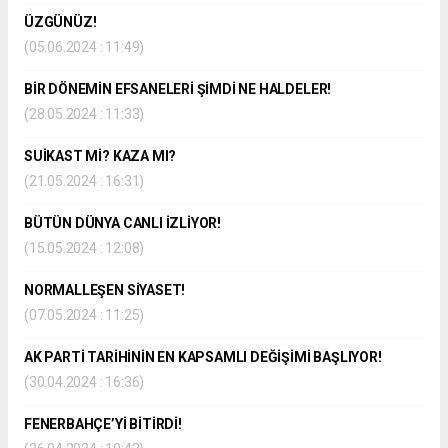
ÜZGÜNÜZ!
(05.06.2024 : 11:49)
BİR DÖNEMİN EFSANELERİ ŞİMDİ NE HALDELER!
(28.05.2024 : 11:33)
SUİKAST Mİ? KAZA MI?
(21.05.2024 : 16:31)
BÜTÜN DÜNYA CANLI İZLİYOR!
(15.05.2024 : 12:08)
NORMALLEŞEN SİYASET!
(07.05.2024 : 11:25)
AK PARTİ TARİHİNİN EN KAPSAMLI DEĞİŞİMİ BAŞLIYOR!
(30.04.2024 : 16:36)
FENERBAHÇE’Yİ BİTİRDİ!