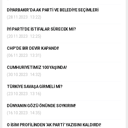
DİYARBAKIR’DA AK PARTİ VE BELEDİYE SEÇİMLERİ
(28.11.2023 : 13:22)
İYİ PARTİ’DE İSTİFALAR SÜRECEK Mİ?
(20.11.2023 : 12:25)
CHP’DE BİR DEVİR KAPANDI!
(06.11.2023 : 13:31)
CUMHURİYETİMİZ 100 YAŞINDA!
(30.10.2023 : 14:32)
TÜRKİYE SAVAŞA GİRMELİ Mİ?
(23.10.2023 : 13:16)
DÜNYANIN GÖZÜ ÖNÜNDE SOYKIRIM!
(16.10.2023 : 14:35)
O İSİM PROFİLİNDEN ‘AK PARTİ’ YAZISINI KALDIRDI!