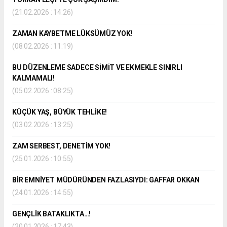
(21.02.2026 : 14:26)
ZAMAN KAYBETME LÜKSÜMÜZ YOK!
(08.02.2026 : 11:19)
BU DÜZENLEME SADECE SİMİT VE EKMEKLE SINIRLI
KALMAMALI!
(05.02.2026 : 08:25)
KÜÇÜK YAŞ, BÜYÜK TEHLİKE!
(03.02.2026 : 13:25)
ZAM SERBEST, DENETİM YOK!
(25.01.2026 : 10:55)
BİR EMNİYET MÜDÜRÜNDEN FAZLASIYDI: GAFFAR OKKAN
(24.01.2026 : 14:55)
GENÇLİK BATAKLIKTA…!
(20.01.2026 : 17:43)