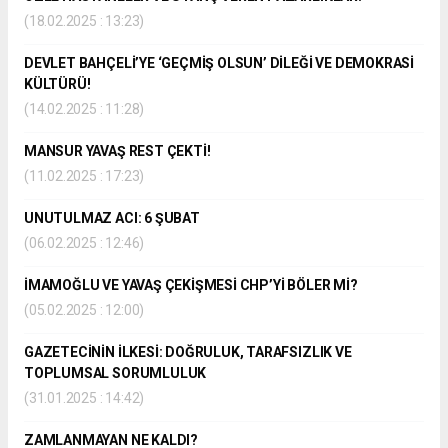
(18.02.2025 : 13:23)
DEVLET BAHÇELİ’YE ‘GEÇMİŞ OLSUN’ DİLEĞİ VE DEMOKRASİ
KÜLTÜRÜ!
(14.02.2025 : 11:28)
MANSUR YAVAŞ REST ÇEKTİ!
(11.02.2025 : 17:23)
UNUTULMAZ ACI: 6 ŞUBAT
(06.02.2025 : 12:46)
İMAMOĞLU VE YAVAŞ ÇEKİŞMESİ CHP’Yİ BÖLER Mİ?
(05.02.2025 : 12:00)
GAZETECİNİN İLKESİ: DOĞRULUK, TARAFSIZLIK VE
TOPLUMSAL SORUMLULUK
(31.01.2025 : 14:42)
ZAMLANMAYAN NE KALDI?