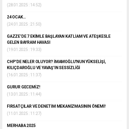
(28.01.2025 : 14:52)
24 OCAK…
(24.01.2025 : 21:50)
GAZZE’DE 7 EKİMLE BAŞLAYAN KATLİAM VE ATEŞKESLE
GELEN BAYRAM HAVASI
(19.01.2025 : 19:33)
CHP’DE NELER OLUYOR? İMAMOĞLU'NUN YÜKSELİŞİ,
KILIÇDAROĞLU VE YAVAŞ’IN SESSİZLİĞİ
(16.01.2025 : 11:37)
GURUR GECEMİZ!
(13.01.2025 : 11:44)
FIRSATÇILAR VE DENETİM MEKANİZMASININ ÖNEMİ!
(11.01.2025 : 11:27)
MERHABA 2025