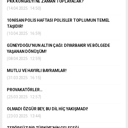
PKK KONGREYİ NE ZAMAN TOPLAYACAK?
(14.04.2025 : 14:50)
10 NİSAN POLİS HAFTASI POLİSLER TOPLUMUN TEMEL
TAŞIDIR!
(10.04.2025 : 16:59)
GÜNEYDOĞU’NUN ALTIN ÇAĞI: DİYARBAKIR VE BÖLGEDE
YAŞANAN DÖNÜŞÜM!
(08.04.2025 : 12:59)
MUTLU VE HAYIRLI BAYRAMLAR!
(31.03.2025 : 16:15)
PROVAKATÖRLER…
(25.03.2025 : 12:57)
OLMADI ÖZGÜR BEY, BU DİL HİÇ YAKIŞMADI!
(23.03.2025 : 13:44)