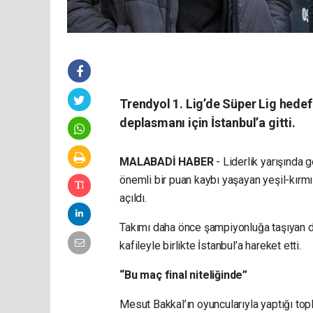
Trendyol 1. Lig’de Süper Lig hede
deplasmanı için İstanbul’a gitti.
MALABADİ HABER
- Liderlik yarışında 
önemli bir puan kaybı yaşayan yeşil-kırmız
açıldı.
Takımı daha önce şampiyonluğa taşıyan de
kafileyle birlikte İstanbul’a hareket etti.
“Bu maç final niteliğinde”
Mesut Bakkal’ın oyuncularıyla yaptığı topl