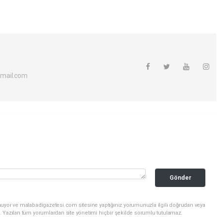
mail.com
Gönder
nuyor ve malabadigazetesi.com sitesine yaptığınız yorumunuzla ilgili doğrudan veya
. Yazılan tüm yorumlardan site yönetimi hiçbir şekilde sorumlu tutulamaz.