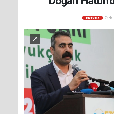
Doğan Hatun’d
(MH) -
Diyarbakır