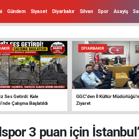
i
Gündem
Siyaset
Diyarbakır
Silvan
Spor
Asayiş
Sa
BAKIR
DIYARBAKIR
z Ses Getirdi: Kale
GGC'den İl Kültür Müdürlüğü’
i’nde Çalışma Başlatıldı
Ziyaret
por 3 puan için İstanbul’a