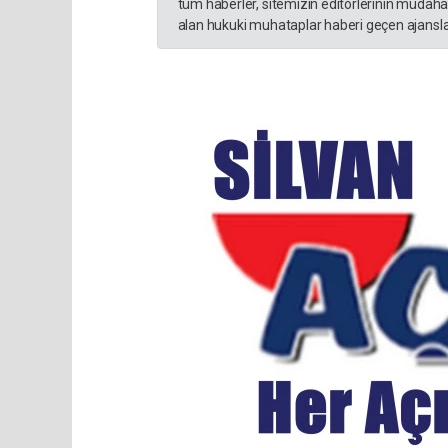
tüm haberler, sitemizin editörlerinin müdaha
alan hukuki muhataplar haberi geçen ajanslar