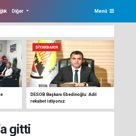
ğlık
Diğer
Menü
DIYARBAKIR
ne
DESOB Başkanı Ebedinoğlu: Adil
rekabet istiyoruz
 gitti