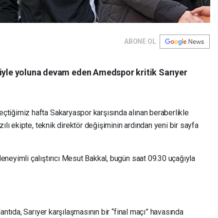
ABONE OL
fiyle yoluna devam eden Amedspor kritik Sarıyer
geçtiğimiz hafta Sakaryaspor karşısında alınan beraberlikle
ılı ekipte, teknik direktör değişiminin ardından yeni bir sayfa
neyimli çalıştırıcı Mesut Bakkal, bugün saat 09.30 uçağıyla
antıda, Sarıyer karşılaşmasının bir “final maçı” havasında