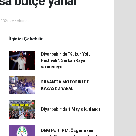
sa bütçe yanar
332+ kez okundu.
İlginizi Çekebilir
Diyarbakır'da "Kültür Yolu
Festivali": Serkan Kaya
sahnedeydi
SİLVAN'DA MOTOSİKLET
KAZASI: 3 YARALI
Diyarbakır’da 1 Mayıs kutlandı
DEM Parti PM: Özgürlükçü