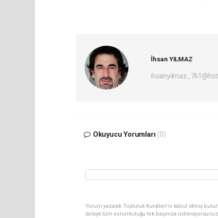
İhsan YILMAZ
ihsanyilmaz_761@hot
Okuyucu Yorumları
(0)
Yorum yazarak Topluluk Kuralları’nı kabul etmiş bulu
dolaylı tüm sorumluluğu tek başınıza üstleniyorsunuz