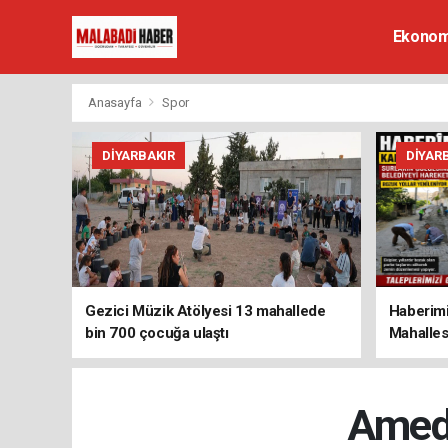
Ekonom
Anasayfa
Spor
DIYARBAKIR
DIYAR
Gezici Müzik Atölyesi 13 mahallede
Haberimi
bin 700 çocuğa ulaştı
Mahalles
Ameds