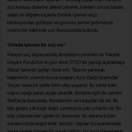
söz konusu döneme dikkat çekerek, biletleri izinsiz basan,
satan ve dağıtan kişilerle birlikte işlenen suçu
kamuoyundan gizleyen ve görevini yerine getirmeyen
yöneticiler hakkında suç duyurusunda bulundu.
‘Ortada işlenen bir suç var’
Karayel suç duyurusunda, Amedspor yönetimi ile Yüksek
İstişare Kurulu’nun iki gün önce DTSO’da yaptığı açıklamaya
dikkat çekerek şunları ifade etti: “Basına yansıyan
haberlerde yönetim kurulu başkanı Aziz Elaldı tarafından
‘Geçen sene bir sahte bilet olayı yaşandı. Bu sahte bilet
olayını aşağı yukarı açığa çıkardık. Bunlarla ilgili de samimi
itiraflarda bulundular. Kendilerinin ses kayıtları da var. Bu
tabi geçen yıla bağlı değil, çeteleşmiş yapı yıllardır var. Bu
olay yıllardan beri gelen bir durumdur. Bu durumu bizim
zamanımızda tespit ettik’ demişti. Yapılan bu açıklamadan
sonra ortada işlenen bir suçun olduğu, bu suçu işleyenlerin