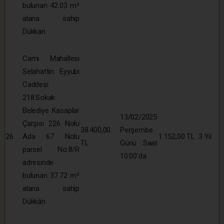
bulunan 42.03 m²
alana sahip
Dükkan
Cami Mahallesi
Selahattin Eyyubi
Caddesi
218.Sokak
Belediye Kasaplar
13/02/2025
Çarşısı 226 Nolu
38.400,00
Perşembe
26
Ada 67 Nolu
1.152,00 TL
3 Yıl
TL
Günü Saat
parsel No:8/R
10:00’da
adresinde
bulunan 37.72 m²
alana sahip
Dükkân