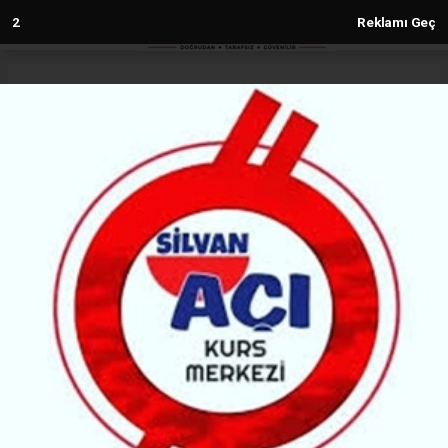
1
Reklamı Geç
Anasayfa
Diyarbakır
Amedspor’da sıcak gelişme:
Yöneticiler hakkında suç duyurusu!
DIYARBAKIR
(MG) - Malabadi Gazetesi | 26.08.2024 - 14:28, Güncelleme: 26.08.2024 - 14:28
4331+ kez okundu.
Diyarbakır’da bir Amedspor taraftarı, Iğdır maçında
yaşanan sahte biletler ile ilgili sorumluluğu bulunan
yöneticilerin cezalandırılması için savcılığa suç
duyurusunda bulundu.