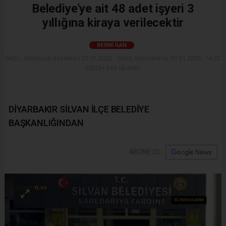
Belediye'ye ait 48 adet işyeri 3
yıllığına kiraya verilecektir
RESMI İLAN
(MG) - Malabadi Gazetesi | 30.01.2025 - 08:05, Güncelleme: 31.01.2025 - 14:32
10053+ kez okundu.
DİYARBAKIR SİLVAN İLÇE BELEDİYE
BAŞKANLIĞINDAN
ABONE OL