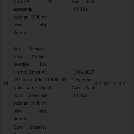
No:35/A
TL
Günü Saat
adresinde
10:00’da
bulunan 11.00 m²
alana sahip
Dükkân
Kale Mahallesi
Gazi Caddesi
Belediye Eski
Hizmet Binası Altı
13/02/2025
223 Nolu Ada 3
84.000,00
Perşembe
18
2.520,00 TL
3 Yıl
Nolu parsel No:
TL
Günü Saat
35/B adresinde
10:00’da
bulunan 11.00 m²
alana sahip
Dükkân
Cami Mahallesi