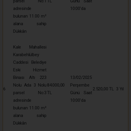
parsel No:1
TL
Günü Saat
adresinde
10:00’da
bulunan 11.00 m²
alana sahip
Dükkân
Kale Mahallesi
Karabehlülbey
Caddesi Belediye
Eski Hizmet
Binası Altı 223
13/02/2025
Nolu Ada 3 Nolu
84.000,00
Perşembe
6
2.520,00 TL
3 Yıl
parsel No:3
TL
Günü Saat
adresinde
10:00’da
bulunan 11.00 m²
alana sahip
Dükkân