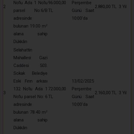
No’lu Ada 1 No’lu
96.000,00
Perşembe
2
2.880,00 TL
3 Yıl
parsel No:6/B
TL
Günü Saat
adresinde
10:00’da
bulunan 19.00 m²
alana sahip
Dükkân
Selahattin
Mahallesi Gazi
Caddesi 503.
Sokak Belediye
Eski Fırın arkası
13/02/2025
132 No’lu Ada 1
72.000,00
Perşembe
3
2.160,00 TL
3 Yıl
No’lu parsel No: 6
TL
Günü Saat
adresinde
10:00’da
bulunan 78.40 m²
alana sahip
Dükkân