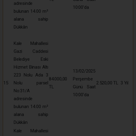
adresinde
10:00’da
bulunan 14.00 m²
alana sahip
Dükkân
Kale Mahallesi
Gazi Caddesi
Belediye Eski
Hizmet Binası Altı
13/02/2025
223 Nolu Ada 3
84.000,00
Perşembe
15
Nolu parsel
2.520,00 TL
3 Yıl
TL
Günü Saat
No:31/A
10:00’da
adresinde
bulunan 14.00 m²
alana sahip
Dükkân
Kale Mahallesi