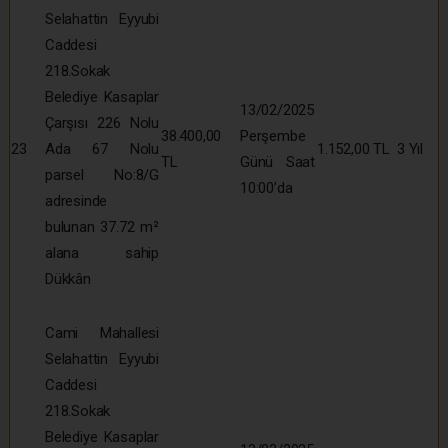
Selahattin Eyyubi
Caddesi
218.Sokak
Belediye Kasaplar
13/02/2025
Çarşısı 226 Nolu
38.400,00
Perşembe
23
Ada 67 Nolu
1.152,00 TL
3 Yıl
TL
Günü Saat
parsel No:8/G
10:00’da
adresinde
bulunan 37.72 m²
alana sahip
Dükkân
Cami Mahallesi
Selahattin Eyyubi
Caddesi
218.Sokak
Belediye Kasaplar