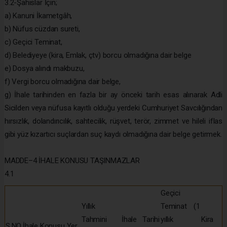
3.2-Şahıslar İçin;
a) Kanuni İkametgâh,
b) Nüfus cüzdan sureti,
c) Geçici Teminat,
d) Belediyeye (kira, Emlak, çtv) borcu olmadığına dair belge
e) Dosya alındı makbuzu,
f) Vergi borcu olmadığına dair belge,
g) İhale tarihinden en fazla bir ay önceki tarih esas alınarak Adli
Sicilden veya nüfusa kayıtlı olduğu yerdeki Cumhuriyet Savcılığından
hırsızlık, dolandırıcılık, sahtecilik, rüşvet, terör, zimmet ve hileli iflas
gibi yüz kızartıcı suçlardan suç kaydı olmadığına dair belge getirmek.
MADDE–4 İHALE KONUSU TAŞINMAZLAR
4.1
Geçici
Yıllık
Teminat (1
Tahmini
İhale Tarihi
yıllık
Kira
S.NO
İhale Konusu Yer