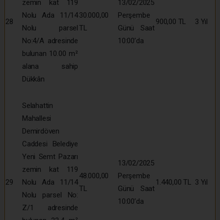
zemin kat 119
13/02/2025
Nolu Ada 11/14
30.000,00
Perşembe
28
900,00 TL
3 Yıl
Nolu parsel
TL
Günü Saat
No:4/A adresinde
10:00’da
bulunan 10.00 m²
alana sahip
Dükkân
Selahattin
Mahallesi
Demirdöven
Caddesi Belediye
Yeni Semt Pazarı
13/02/2025
zemin kat 119
48.000,00
Perşembe
29
Nolu Ada 11/14
1.440,00 TL
3 Yıl
TL
Günü Saat
Nolu parsel No:
10:00’da
Z/1 adresinde