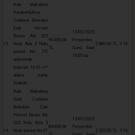
Kale Mahallesi
Karabehlülbey
Caddesi Belediye
Eski Hizmet
13/02/2025
Binası Altı 223
96.000,00
Perşembe
13
Nolu Ada 3 Nolu
2.880,00 TL
3 Yıl
TL
Günü Saat
parsel No: 7/D
10:00’da
adresinde
bulunan 16.00 m²
alana sahip
Dükkân
Kale Mahallesi
Gazi Caddesi
Belediye Eski
Hizmet Binası Altı
13/02/2025
223 Nolu Ada 3
84.000,00
Perşembe
14
Nolu parsel No:31
2.520,00 TL
3 Yıl
TL
Günü Saat