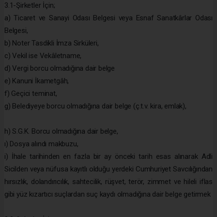
3.1-Şirketler İçin;
a) Ticaret ve Sanayi Odası Belgesi veya Esnaf Sanatkârlar Odası
Belgesi,
b) Noter Tasdikli İmza Sirküleri,
c) Vekil ise Vekâletname,
d) Vergi borcu olmadığına dair belge
e) Kanuni İkametgâh,
f) Geçici teminat,
g) Belediyeye borcu olmadığına dair belge (ç.t.v. kira, emlak),
h) S.G.K. Borcu olmadığına dair belge,
ı) Dosya alındı makbuzu,
i) İhale tarihinden en fazla bir ay önceki tarih esas alınarak Adli
Sicilden veya nüfusa kayıtlı olduğu yerdeki Cumhuriyet Savcılığından
hırsızlık, dolandırıcılık, sahtecilik, rüşvet, terör, zimmet ve hileli iflas
gibi yüz kızartıcı suçlardan suç kaydı olmadığına dair belge getirmek