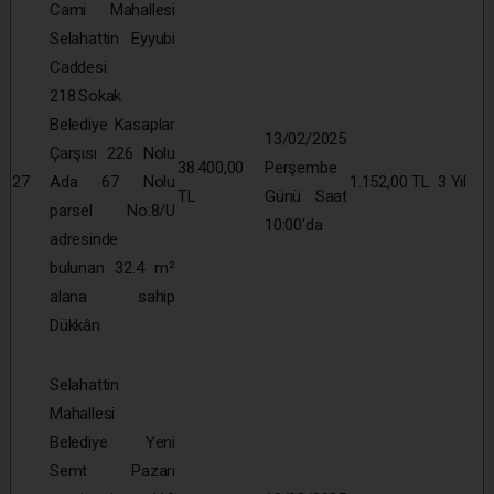
Cami Mahallesi
Selahattin Eyyubi
Caddesi
218.Sokak
Belediye Kasaplar
13/02/2025
Çarşısı 226 Nolu
38.400,00
Perşembe
27
Ada 67 Nolu
1.152,00 TL
3 Yıl
TL
Günü Saat
parsel No:8/U
10:00’da
adresinde
bulunan 32.4 m²
alana sahip
Dükkân
Selahattin
Mahallesi
Belediye Yeni
Semt Pazarı