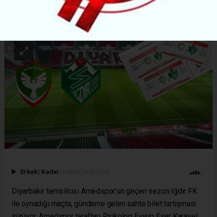
ABONE OL
Erkek
|
Kadın
(Haberi Sesli Oku)
Diyarbakır
temsilcisi
Amedspor
’un geçen sezon Iğdır FK
ile oynadığı maçta, gündeme gelen sahte bilet tartışması
sürüyor. Amedspor taraftarı Psikolog Eyyüp
Eser Karayel
,