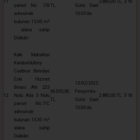
11
2.880,00 TL
3 Yıl
parsel No: 7/B
TL
Günü Saat
adresinde
10:00’da
bulunan 15.00 m²
alana sahip
Dükkân
Kale Mahallesi
Karabehlülbey
Caddesi Belediye
Eski Hizmet
13/02/2025
Binası Altı 223
96.000,00
Perşembe
12
Nolu Ada 3 Nolu
2.880,00 TL
3 Yıl
TL
Günü Saat
parsel No:7/C
10:00’da
adresinde
bulunan 15.30 m²
alana sahip
Dükkân