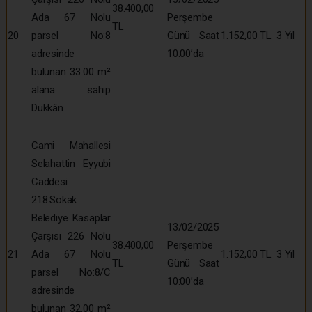
38.400,00
Ada 67 Nolu
Perşembe
TL
20
parsel No:8
Günü Saat
1.152,00 TL
3 Yıl
adresinde
10:00’da
bulunan 33.00 m²
alana sahip
Dükkân
Cami Mahallesi
Selahattin Eyyubi
Caddesi
218.Sokak
Belediye Kasaplar
13/02/2025
Çarşısı 226 Nolu
38.400,00
Perşembe
21
Ada 67 Nolu
1.152,00 TL
3 Yıl
TL
Günü Saat
parsel No:8/C
10:00’da
adresinde
bulunan 32.00 m²