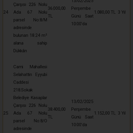
13/02/2025
Çarşısı 226 Nolu
36.000,00
Perşembe
24
Ada 67 Nolu
1.080,00 TL
3 Yıl
TL
Günü Saat
parsel No:8/M
10:00’da
adresinde
bulunan 18.24 m²
alana sahip
Dükkân
Cami Mahallesi
Selahattin Eyyubi
Caddesi
218.Sokak
Belediye Kasaplar
13/02/2025
Çarşısı 226 Nolu
38.400,00
Perşembe
25
Ada 67 Nolu
1.152,00 TL
3 Yıl
TL
Günü Saat
parsel No:8/O
10:00’da
adresinde