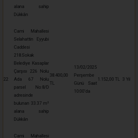
alana sahip
Dükkân
Cami Mahallesi
Selahattin Eyyubi
Caddesi
218.Sokak
Belediye Kasaplar
13/02/2025
Çarşısı 226 Nolu
38.400,00
Perşembe
22
Ada 67 Nolu
1.152,00 TL
3 Yıl
TL
Günü Saat
parsel No:8/D
10:00’da
adresinde
bulunan 33.37 m²
alana sahip
Dükkân
Cami Mahallesi