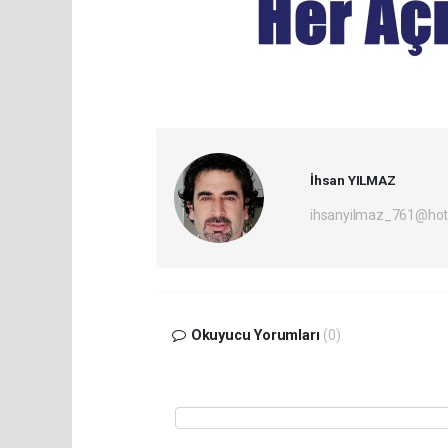
İhsan YILMAZ
ihsanyilmaz_761@hot
Okuyucu Yorumları
(0)