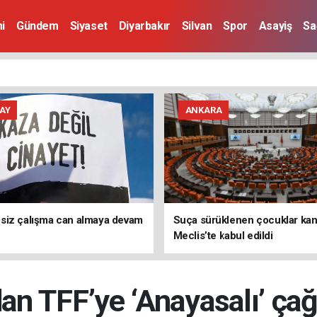
i
Gündem
Siyaset
Diyarbakır
Silvan
Spor
Asayiş
Sa
AY
ANKARA
siz çalışma can almaya devam
Suça sürüklenen çocuklar kanu
Meclis’te kabul edildi
n TFF’ye ‘Anayasalı’ çağrı