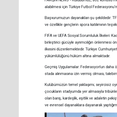
FARQİN NEWS - Kulübümüz, söz konusu müs
alabilmesi için Türkiye Futbol Federasyonu
Başvurumuzun dayanakları şu şekildedir: TFF
ve özellikle gençlerin spora katılımının teşv
FIFA ve UEFA Sosyal Sorumluluk İlkeleri: Kadı
birleştirici gücüyle ayrımcılığın önlenmesi ö
ilkesini düzenlemektedir. Türkiye Cumhuriye
yükümlülüğünü hüküm altına almaktadır.
Geçmiş Uygulamalar: Federasyon’un daha ön
stada alınmasına izin vermiş olması, talebim
Kulübümüzün temel yaklaşımı; seyircisiz oy
çocukların stadyumda yer almasıyla tribünler
olan barış, kardeşlik, eşitlik ve adaletin peki
ve evrensel dayanaklara dayanarak yaptığım