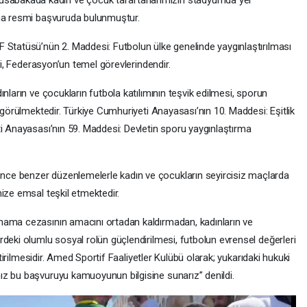
abakada kadın ve çocuk taraftarlarımızın stadyumda yer
’na resmi başvuruda bulunmuştur.
 Statüsü’nün 2. Maddesi: Futbolun ülke genelinde yaygınlaştırılması
iki, Federasyon’un temel görevlerindendir.
nların ve çocukların futbola katılımının teşvik edilmesi, sporun
ngörülmektedir. Türkiye Cumhuriyeti Anayasası’nın 10. Maddesi: Eşitlik
ti Anayasası’nın 59. Maddesi: Devletin sporu yaygınlaştırma
ce benzer düzenlemelerle kadın ve çocukların seyircisiz maçlarda
ize emsal teşkil etmektedir.
nama cezasının amacını ortadan kaldırmadan, kadınların ve
deki olumlu sosyal rolün güçlendirilmesi, futbolun evrensel değerleri
ştirilmesidir. Amed Sportif Faaliyetler Kulübü olarak; yukarıdaki hukuki
ız bu başvuruyu kamuoyunun bilgisine sunarız” denildi.