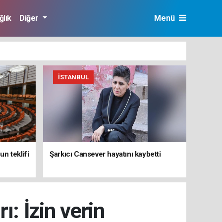
ğlık
Diğer
Menü
İSTANBUL
n teklifi
Şarkıcı Cansever hayatını kaybetti
: İzin verin