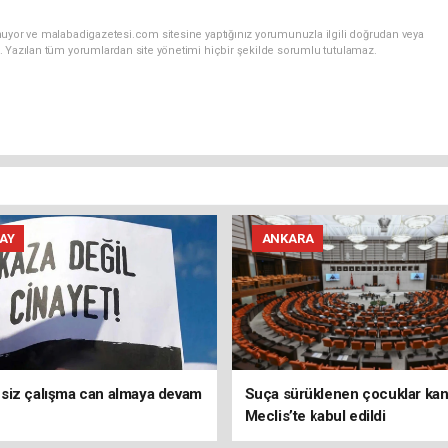
nuyor ve malabadigazetesi.com sitesine yaptığınız yorumunuzla ilgili doğrudan veya
. Yazılan tüm yorumlardan site yönetimi hiçbir şekilde sorumlu tutulamaz.
AY
ANKARA
siz çalışma can almaya devam
Suça sürüklenen çocuklar kanu
Meclis’te kabul edildi