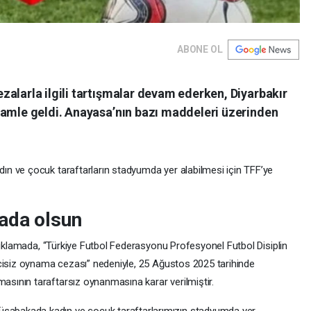
ABONE OL
alarla ilgili tartışmalar devam ederken, Diyarbakır
hamle geldi. Anayasa’nın bazı maddeleri üzerinden
 ve çocuk taraftarların stadyumda yer alabilmesi için TFF’ye
ada olsun
çıklamada, “Türkiye Futbol Federasyonu Profesyonel Futbol Disiplin
cisiz oynama cezası” nedeniyle, 25 Ağustos 2025 tarihinde
ının taraftarsız oynanmasına karar verilmiştir.