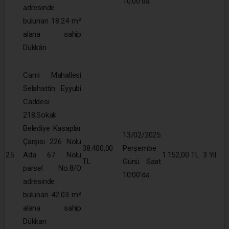
10:00’da
adresinde
bulunan 18.24 m²
alana sahip
Dükkân
Cami Mahallesi
Selahattin Eyyubi
Caddesi
218.Sokak
Belediye Kasaplar
13/02/2025
Çarşısı 226 Nolu
38.400,00
Perşembe
25
Ada 67 Nolu
1.152,00 TL
3 Yıl
TL
Günü Saat
parsel No:8/O
10:00’da
adresinde
bulunan 42.03 m²
alana sahip
Dükkan