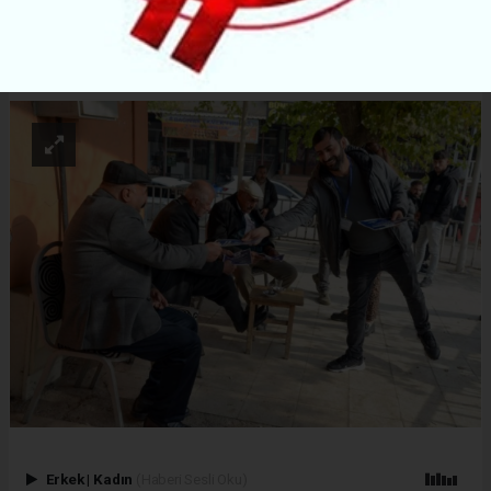
ABONE OL
Erkek
|
Kadın
(Haberi Sesli Oku)