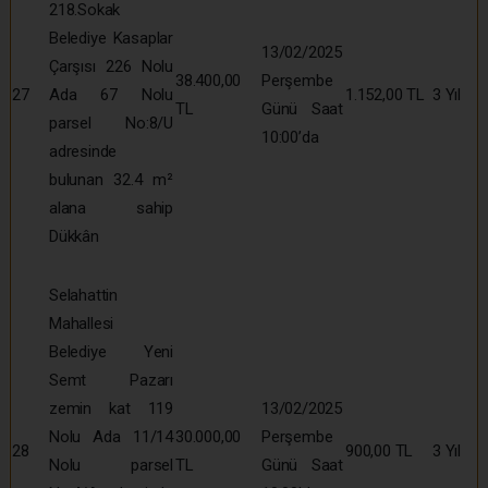
218.Sokak
Belediye Kasaplar
13/02/2025
Çarşısı 226 Nolu
38.400,00
Perşembe
27
Ada 67 Nolu
1.152,00 TL
3 Yıl
TL
Günü Saat
parsel No:8/U
10:00’da
adresinde
bulunan 32.4 m²
alana sahip
Dükkân
Selahattin
Mahallesi
Belediye Yeni
Semt Pazarı
zemin kat 119
13/02/2025
Nolu Ada 11/14
30.000,00
Perşembe
28
900,00 TL
3 Yıl
Nolu parsel
TL
Günü Saat