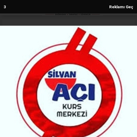
1
Reklamı Geç
Anasayfa
Diyarbakır
Diyarbakır’da ‘Yerinde Çözüm’
hizmeti mahallelere taşındı
DIYARBAKIR
(MH) - MALABADİ HABER | 27.11.2025 - 13:20, Güncelleme: 27.11.2025 - 13:20
4400+ kez okundu.
Diyarbakır Büyükşehir Belediyesi, halk odaklı
yönetim anlayışı doğrultusunda yurttaşlara daha
kolay ulaşmak ve iletişim kanallarını güçlendirmek
amacıyla “Yerinde Çözüm” hizmetini mahallelere
taşıdı.