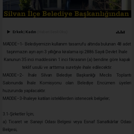
Erkek
|
Kadın
(Haberi Sesli Oku)
MADDE–1- Belediyemizin kullanım tasarrufu altında bulunan 48 adet
taşınmazın ayrı ayrı 3 yıllığına kiralama işi 2886 Sayılı Devlet İhale
Kanunun 35 inci maddesinin 1 inci fıkrasının (a) bendine göre kapalı
teklif usulü ve arttırma suretiyle ihale edilecektir.
MADDE–2- İhale Silvan Belediye Başkanlığı Meclis Toplantı
Salonunda İhale Komisyonu olan Belediye Encümen üyeleri
huzurunda yapılacaktır.
MADDE–3-İhaleye katılan isteklilerden istenecek belgeler;
3.1-Şirketler İçin;
a) Ticaret ve Sanayi Odası Belgesi veya Esnaf Sanatkârlar Odası
Belgesi,