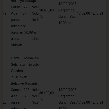
Belediye Kasaplar
13/02/2025
Çarşısı 226 Nolu
38.400,00
Perşembe
19
Ada 67 Nolu
1.152,00 TL
3 Yıl
TL
Günü Saat
parsel No:6
10:00’da
adresinde
bulunan 30.08 m²
alana sahip
Dükkân
Cami Mahallesi
Selahattin Eyyubi
Caddesi
218.Sokak
Belediye Kasaplar
Çarşısı 226 Nolu
13/02/2025
38.400,00
Ada 67 Nolu
Perşembe
TL
20
parsel No:8
Günü Saat
1.152,00 TL
3 Yıl
adresinde
10:00’da