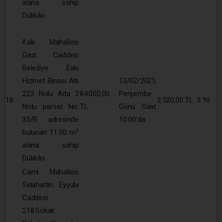
alana sahip
Dükkân
Kale Mahallesi
Gazi Caddesi
Belediye Eski
Hizmet Binası Altı
13/02/2025
223 Nolu Ada 3
84.000,00
Perşembe
18
2.520,00 TL
3 Yıl
Nolu parsel No:
TL
Günü Saat
35/B adresinde
10:00’da
bulunan 11.00 m²
alana sahip
Dükkân
Cami Mahallesi
Selahattin Eyyubi
Caddesi
218.Sokak