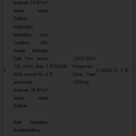
bulunan 19.00 m²
alana sahip
Dükkân
Selahattin
Mahallesi Gazi
Caddesi 503.
Sokak Belediye
Eski Fırın arkası
13/02/2025
132 No’lu Ada 1
72.000,00
Perşembe
3
2.160,00 TL
3 Yıl
No’lu parsel No: 6
TL
Günü Saat
adresinde
10:00’da
bulunan 78.40 m²
alana sahip
Dükkân
Kale Mahallesi
Karabehlülbey