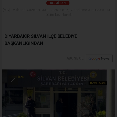
RESMI İLAN
(MG) - Malabadi Gazetesi | 30.01.2025 - 08:05, Güncelleme: 31.01.2025 - 14:32
10048+ kez okundu.
DİYARBAKIR SİLVAN İLÇE BELEDİYE
BAŞKANLIĞINDAN
ABONE OL