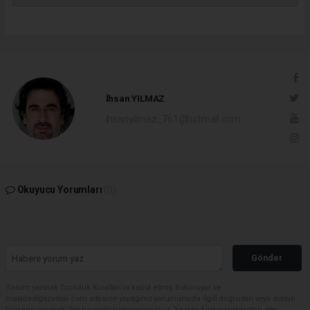
İhsan YILMAZ
ihsanyilmaz_761@hotmail.com
Okuyucu Yorumları
(0)
Gönder
Yorum yazarak Topluluk Kuralları’nı kabul etmiş bulunuyor ve
malabadigazetesi.com sitesine yaptığınız yorumunuzla ilgili doğrudan veya dolaylı
tüm sorumluluğu tek başınıza üstleniyorsunuz. Yazılan tüm yorumlardan site