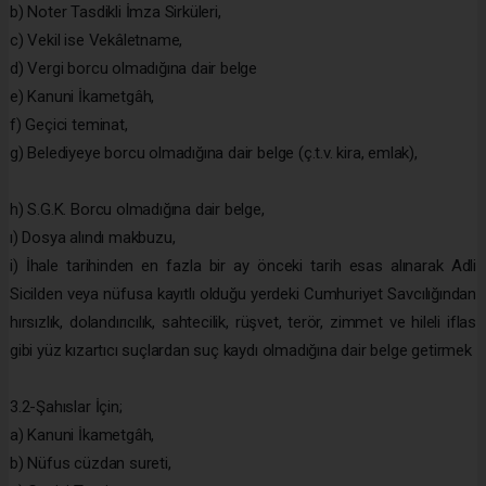
b) Noter Tasdikli İmza Sirküleri,
c) Vekil ise Vekâletname,
d) Vergi borcu olmadığına dair belge
e) Kanuni İkametgâh,
f) Geçici teminat,
g) Belediyeye borcu olmadığına dair belge (ç.t.v. kira, emlak),
h) S.G.K. Borcu olmadığına dair belge,
ı) Dosya alındı makbuzu,
i) İhale tarihinden en fazla bir ay önceki tarih esas alınarak Adli
Sicilden veya nüfusa kayıtlı olduğu yerdeki Cumhuriyet Savcılığından
hırsızlık, dolandırıcılık, sahtecilik, rüşvet, terör, zimmet ve hileli iflas
gibi yüz kızartıcı suçlardan suç kaydı olmadığına dair belge getirmek
3.2-Şahıslar İçin;
a) Kanuni İkametgâh,
b) Nüfus cüzdan sureti,