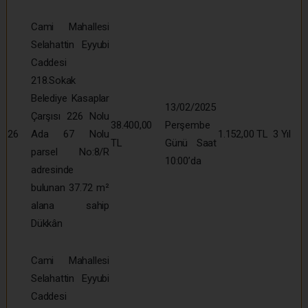
Cami Mahallesi
Selahattin Eyyubi
Caddesi
218.Sokak
Belediye Kasaplar
13/02/2025
Çarşısı 226 Nolu
38.400,00
Perşembe
26
Ada 67 Nolu
1.152,00 TL
3 Yıl
TL
Günü Saat
parsel No:8/R
10:00’da
adresinde
bulunan 37.72 m²
alana sahip
Dükkân
Cami Mahallesi
Selahattin Eyyubi
Caddesi