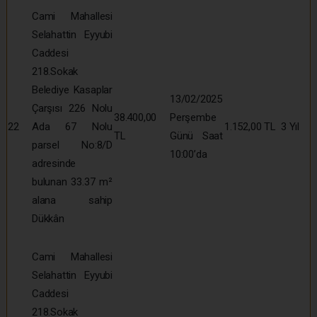
Cami Mahallesi
Selahattin Eyyubi
Caddesi
218.Sokak
Belediye Kasaplar
13/02/2025
Çarşısı 226 Nolu
38.400,00
Perşembe
22
Ada 67 Nolu
1.152,00 TL
3 Yıl
TL
Günü Saat
parsel No:8/D
10:00’da
adresinde
bulunan 33.37 m²
alana sahip
Dükkân
Cami Mahallesi
Selahattin Eyyubi
Caddesi
218.Sokak