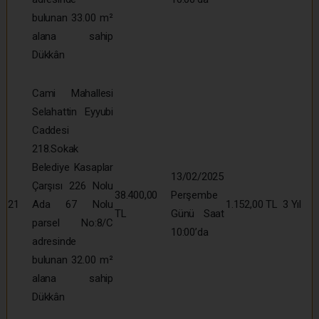
bulunan 33.00 m²
alana sahip
Dükkân
Cami Mahallesi
Selahattin Eyyubi
Caddesi
218.Sokak
Belediye Kasaplar
13/02/2025
Çarşısı 226 Nolu
38.400,00
Perşembe
21
Ada 67 Nolu
1.152,00 TL
3 Yıl
TL
Günü Saat
parsel No:8/C
10:00’da
adresinde
bulunan 32.00 m²
alana sahip
Dükkân