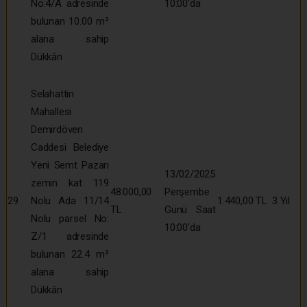
No:4/A adresinde
10:00’da
bulunan 10.00 m²
alana sahip
Dükkân
Selahattin
Mahallesi
Demirdöven
Caddesi Belediye
Yeni Semt Pazarı
13/02/2025
zemin kat 119
48.000,00
Perşembe
29
Nolu Ada 11/14
1.440,00 TL
3 Yıl
TL
Günü Saat
Nolu parsel No:
10:00’da
Z/1 adresinde
bulunan 22.4 m²
alana sahip
Dükkân