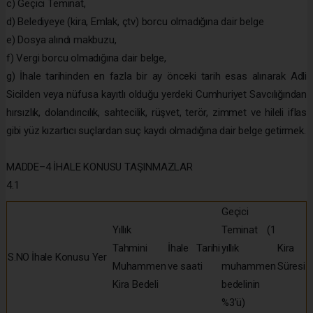
c) Geçici Teminat,
d) Belediyeye (kira, Emlak, çtv) borcu olmadığına dair belge
e) Dosya alındı makbuzu,
f) Vergi borcu olmadığına dair belge,
g) İhale tarihinden en fazla bir ay önceki tarih esas alınarak Adli
Sicilden veya nüfusa kayıtlı olduğu yerdeki Cumhuriyet Savcılığından
hırsızlık, dolandırıcılık, sahtecilik, rüşvet, terör, zimmet ve hileli iflas
gibi yüz kızartıcı suçlardan suç kaydı olmadığına dair belge getirmek.
MADDE–4 İHALE KONUSU TAŞINMAZLAR
4.1
Geçici
Yıllık
Teminat (1
Tahmini
İhale Tarihi
yıllık
Kira
S.NO
İhale Konusu Yer
Muhammen
ve saati
muhammen
Süresi
Kira Bedeli
bedelinin
%3’ü)