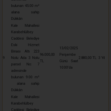
bulunan 45.00 m²
alana sahip
Dükkân
Kale Mahallesi
Karabehlülbey
Caddesi Belediye
Eski Hizmet
13/02/2025
Binası Altı 223
96.000,00
Perşembe
9
Nolu Ada 3 Nolu
2.880,00 TL
3 Yıl
TL
Günü Saat
parsel No: 7
10:00’da
adresinde
bulunan 9.00 m²
alana sahip
Dükkân
Kale Mahallesi
Karabehlülbey
Caddesi Belediye