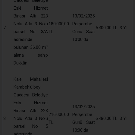
Caddesi Belediye
Eski Hizmet
Binası Altı 223
13/02/2025
Nolu Ada 3 Nolu
180.000,00
Perşembe
7
5.400,00 TL
3 Yıl
parsel No: 3/A
TL
Günü Saat
adresinde
10:00’da
bulunan 36.00 m²
alana sahip
Dükkân
Kale Mahallesi
Karabehlülbey
Caddesi Belediye
Eski Hizmet
13/02/2025
Binası Altı 223
216.000,00
Perşembe
8
Nolu Ada 3 Nolu
6.480,00 TL
3 Yıl
TL
Günü Saat
parsel No: 5
10:00’da
adresinde