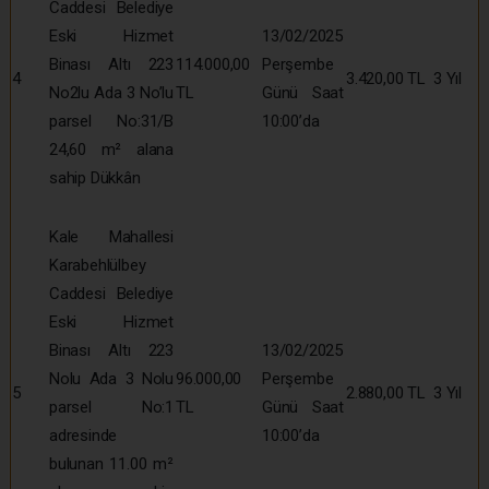
Caddesi Belediye
Eski Hizmet
13/02/2025
Binası Altı 223
114.000,00
Perşembe
4
3.420,00 TL
3 Yıl
No2lu Ada 3 No’lu
TL
Günü Saat
parsel No:31/B
10:00’da
24,60 m² alana
sahip Dükkân
Kale Mahallesi
Karabehlülbey
Caddesi Belediye
Eski Hizmet
Binası Altı 223
13/02/2025
Nolu Ada 3 Nolu
96.000,00
Perşembe
5
2.880,00 TL
3 Yıl
parsel No:1
TL
Günü Saat
adresinde
10:00’da
bulunan 11.00 m²