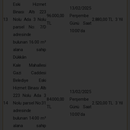
Eski Hizmet
13/02/2025
Binası Altı 223
96.000,00
Perşembe
13
Nolu Ada 3 Nolu
2.880,00 TL
3 Yıl
TL
Günü Saat
parsel No: 7/D
10:00’da
adresinde
bulunan 16.00 m²
alana sahip
Dükkân
Kale Mahallesi
Gazi Caddesi
Belediye Eski
Hizmet Binası Altı
13/02/2025
223 Nolu Ada 3
84.000,00
Perşembe
14
Nolu parsel No:31
2.520,00 TL
3 Yıl
TL
Günü Saat
adresinde
10:00’da
bulunan 14.00 m²
alana sahip