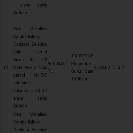
alana sahip
Dükkân
Kale Mahallesi
Karabehlülbey
Caddesi Belediye
Eski Hizmet
13/02/2025
Binası Altı 223
96.000,00
Perşembe
12
Nolu Ada 3 Nolu
2.880,00 TL
3 Yıl
TL
Günü Saat
parsel No:7/C
10:00’da
adresinde
bulunan 15.30 m²
alana sahip
Dükkân
Kale Mahallesi
Karabehlülbey
Caddesi Belediye