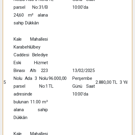
parsel No:31/B
10:00’da
24,60 m² alana
sahip Dükkân
Kale Mahallesi
Karabehlülbey
Caddesi Belediye
Eski Hizmet
Binası Altı 223
13/02/2025
Nolu Ada 3 Nolu
96.000,00
Perşembe
5
2.880,00 TL
3 Yıl
parsel No:1
TL
Günü Saat
adresinde
10:00’da
bulunan 11.00 m²
alana sahip
Dükkân
Kale Mahallesi