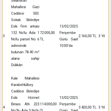
Selahattin
Mahallesi Gazi
Caddesi 503.
Sokak Belediye
Eski Fırın arkası
13/02/2025
132 No’lu Ada 1
72.000,00
Perşembe
3
2.160,00 TL
3 Yıl
No’lu parsel No: 6
TL
Günü Saat
adresinde
10:00’da
bulunan 78.40 m²
alana sahip
Dükkân
Kale Mahallesi
Karabehlülbey
Caddesi Belediye
Eski Hizmet
13/02/2025
Binası Altı 223
114.000,00
Perşembe
4
3.420,00 TL
3 Yıl
No2lu Ada 3 No’lu
TL
Günü Saat