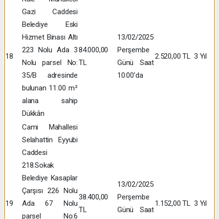
Gazi Caddesi
Belediye Eski
Hizmet Binası Altı
13/02/2025
223 Nolu Ada 3
84.000,00
Perşembe
18
2.520,00 TL
3 Yıl
Nolu parsel No:
TL
Günü Saat
35/B adresinde
10:00’da
bulunan 11.00 m²
alana sahip
Dükkân
Cami Mahallesi
Selahattin Eyyubi
Caddesi
218.Sokak
Belediye Kasaplar
13/02/2025
Çarşısı 226 Nolu
38.400,00
Perşembe
19
Ada 67 Nolu
1.152,00 TL
3 Yıl
TL
Günü Saat
parsel No:6