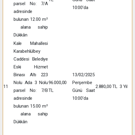
parsel No: 7/A
10:00’da
adresinde
bulunan 12.00 m²
alana sahip
Dükkân
Kale Mahallesi
Karabehlülbey
Caddesi Belediye
Eski Hizmet
Binası Altı 223
13/02/2025
Nolu Ada 3 Nolu
96.000,00
Perşembe
11
2.880,00 TL
3 Yıl
parsel No: 7/B
TL
Günü Saat
adresinde
10:00’da
bulunan 15.00 m²
alana sahip
Dükkân