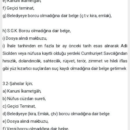
e) Kanuni İkametgâh,
f) Geçici teminat,
g) Belediyeye borcu olmadığına dair belge (ç.t.v. kira, emlak),
h) S.G.K. Borcu olmadığına dair belge,
ı) Dosya alındı makbuzu,
i) İhale tarihinden en fazla bir ay önceki tarih esas alınarak Adli
Sicilden veya nüfusa kayıtlı olduğu yerdeki Cumhuriyet Savcılığından
hırsızlık, dolandırıcılık, sahtecilik, rüşvet, terör, zimmet ve hileli iflas
gibi yüz kızartıcı suçlardan suç kaydı olmadığına dair belge getirmek
3.2-Şahıslar İçin;
a) Kanuni İkametgâh,
b) Nüfus cüzdan sureti,
c) Geçici Teminat,
d) Belediyeye (kira, Emlak, çtv) borcu olmadığına dair belge
e) Dosya alındı makbuzu,
f) Vergi borcu olmadığına dair belge,