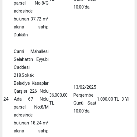
parsel No:8/G
10:00’da
adresinde
bulunan 37.72 m²
alana sahip
Dükkân
Cami Mahallesi
Selahattin Eyyubi
Caddesi
218.Sokak
Belediye Kasaplar
13/02/2025
Çarşısı 226 Nolu
36.000,00
Perşembe
24
Ada 67 Nolu
1.080,00 TL
3 Yıl
TL
Günü Saat
parsel No:8/M
10:00’da
adresinde
bulunan 18.24 m²
alana sahip