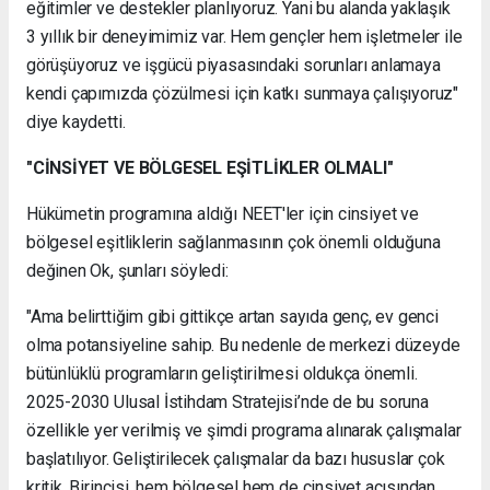
eğitimler ve destekler planlıyoruz. Yani bu alanda yaklaşık
3 yıllık bir deneyimimiz var. Hem gençler hem işletmeler ile
görüşüyoruz ve işgücü piyasasındaki sorunları anlamaya
kendi çapımızda çözülmesi için katkı sunmaya çalışıyoruz"
diye kaydetti.
"CİNSİYET VE BÖLGESEL EŞİTLİKLER OLMALI"
Hükümetin programına aldığı NEET'ler için cinsiyet ve
bölgesel eşitliklerin sağlanmasının çok önemli olduğuna
değinen Ok, şunları söyledi:
"Ama belirttiğim gibi gittikçe artan sayıda genç, ev genci
olma potansiyeline sahip. Bu nedenle de merkezi düzeyde
bütünlüklü programların geliştirilmesi oldukça önemli.
2025-2030 Ulusal İstihdam Stratejisi’nde de bu soruna
özellikle yer verilmiş ve şimdi programa alınarak çalışmalar
başlatılıyor. Geliştirilecek çalışmalar da bazı hususlar çok
kritik. Birincisi, hem bölgesel hem de cinsiyet açısından