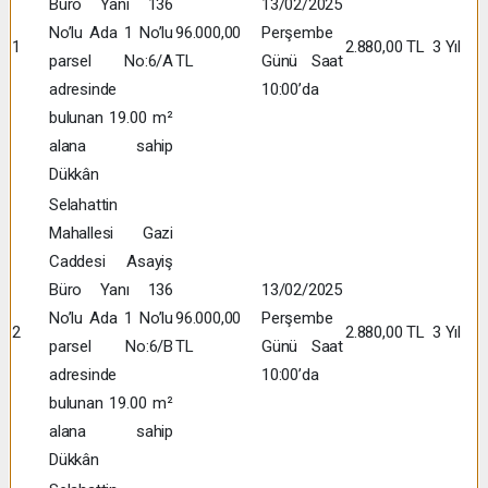
Büro Yanı 136
13/02/2025
No’lu Ada 1 No’lu
96.000,00
Perşembe
1
2.880,00 TL
3 Yıl
parsel No:6/A
TL
Günü Saat
adresinde
10:00’da
bulunan 19.00 m²
alana sahip
Dükkân
Selahattin
Mahallesi Gazi
Caddesi Asayiş
Büro Yanı 136
13/02/2025
No’lu Ada 1 No’lu
96.000,00
Perşembe
2
2.880,00 TL
3 Yıl
parsel No:6/B
TL
Günü Saat
adresinde
10:00’da
bulunan 19.00 m²
alana sahip
Dükkân