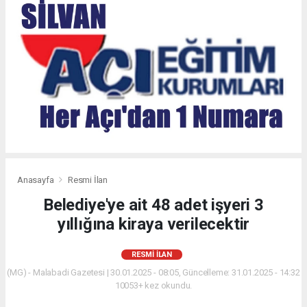
Anasayfa
Resmi İlan
Belediye'ye ait 48 adet işyeri 3
yıllığına kiraya verilecektir
RESMI İLAN
(MG) - Malabadi Gazetesi | 30.01.2025 - 08:05, Güncelleme: 31.01.2025 - 14:32
10053+ kez okundu.