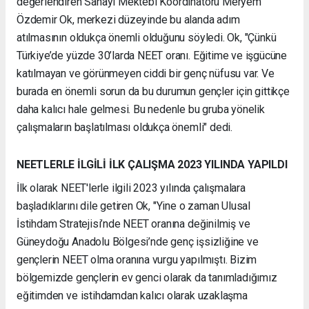
değerlendiren Sanayi Mektebi Koordinatörü Meryem
Özdemir Ok, merkezi düzeyinde bu alanda adım
atılmasının oldukça önemli olduğunu söyledi. Ok, "Çünkü
Türkiye’de yüzde 30’larda NEET oranı. Eğitime ve işgücüne
katılmayan ve görünmeyen ciddi bir genç nüfusu var. Ve
burada en önemli sorun da bu durumun gençler için gittikçe
daha kalıcı hale gelmesi. Bu nedenle bu gruba yönelik
çalışmaların başlatılması oldukça önemli" dedi.
NEETLERLE İLGİLİ İLK ÇALIŞMA 2023 YILINDA YAPILDI
İlk olarak NEET'lerle ilgili 2023 yılında çalışmalara
başladıklarını dile getiren Ok, "Yine o zaman Ulusal
İstihdam Stratejisi’nde NEET oranına değinilmiş ve
Güneydoğu Anadolu Bölgesi’nde genç işsizliğine ve
gençlerin NEET olma oranına vurgu yapılmıştı. Bizim
bölgemizde gençlerin ev genci olarak da tanımladığımız
eğitimden ve istihdamdan kalıcı olarak uzaklaşma