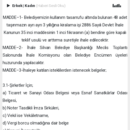
Erkek
|
Kadın
(Haberi Sesli Oku)
MADDE–1- Belediyemizin kullanım tasarrufu altında bulunan 48 adet
taşınmazın ayrı ayrı 3 yıllığına kiralama işi 2886 Sayılı Devlet İhale
Kanunun 35 inci maddesinin 1 inci fıkrasının (a) bendine göre kapalı
teklif usulü ve arttırma suretiyle ihale edilecektir.
MADDE–2- İhale Silvan Belediye Başkanlığı Meclis Toplantı
Salonunda İhale Komisyonu olan Belediye Encümen üyeleri
huzurunda yapılacaktır.
MADDE–3-İhaleye katılan isteklilerden istenecek belgeler;
3.1-Şirketler İçin;
a) Ticaret ve Sanayi Odası Belgesi veya Esnaf Sanatkârlar Odası
Belgesi,
b) Noter Tasdikli İmza Sirküleri,
c) Vekil ise Vekâletname,
d) Vergi borcu olmadığına dair belge