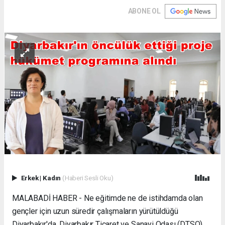
ABONE OL
Erkek
|
Kadın
(Haberi Sesli Oku)
MALABADİ HABER - Ne eğitimde ne de istihdamda olan
gençler için uzun süredir çalışmaların yürütüldüğü
Diyarbakır'da, Diyarbakır Ticaret ve Sanayi Odası (DTSO),