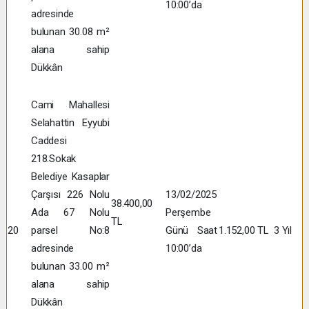
10:00’da
adresinde
bulunan 30.08 m²
alana sahip
Dükkân
Cami Mahallesi
Selahattin Eyyubi
Caddesi
218.Sokak
Belediye Kasaplar
Çarşısı 226 Nolu
13/02/2025
38.400,00
Ada 67 Nolu
Perşembe
TL
20
parsel No:8
Günü Saat
1.152,00 TL
3 Yıl
adresinde
10:00’da
bulunan 33.00 m²
alana sahip
Dükkân