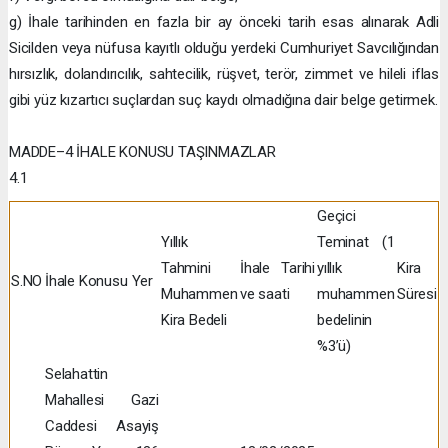
g) İhale tarihinden en fazla bir ay önceki tarih esas alınarak Adli
Sicilden veya nüfusa kayıtlı olduğu yerdeki Cumhuriyet Savcılığından
hırsızlık, dolandırıcılık, sahtecilik, rüşvet, terör, zimmet ve hileli iflas
gibi yüz kızartıcı suçlardan suç kaydı olmadığına dair belge getirmek.
MADDE–4 İHALE KONUSU TAŞINMAZLAR
4.1
Geçici
Yıllık
Teminat (1
Tahmini
İhale Tarihi
yıllık
Kira
S.NO
İhale Konusu Yer
Muhammen
ve saati
muhammen
Süresi
Kira Bedeli
bedelinin
%3’ü)
Selahattin
Mahallesi Gazi
Caddesi Asayiş