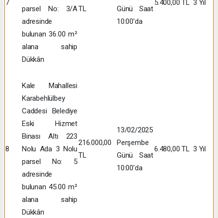
7
5.400,00 TL
3 Yıl
parsel No: 3/A
TL
Günü Saat
adresinde
10:00’da
bulunan 36.00 m²
alana sahip
Dükkân
Kale Mahallesi
Karabehlülbey
Caddesi Belediye
Eski Hizmet
13/02/2025
Binası Altı 223
216.000,00
Perşembe
8
Nolu Ada 3 Nolu
6.480,00 TL
3 Yıl
TL
Günü Saat
parsel No: 5
10:00’da
adresinde
bulunan 45.00 m²
alana sahip
Dükkân