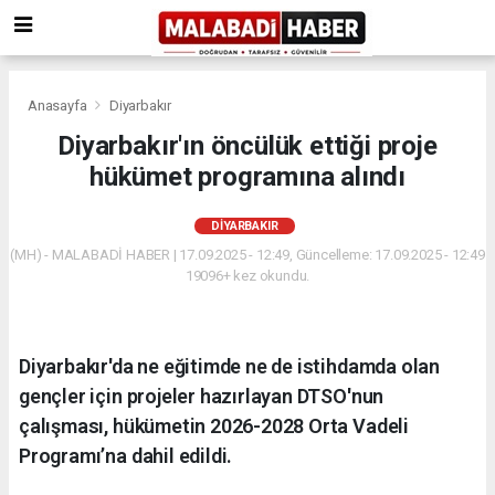
Anasayfa
Diyarbakır
Diyarbakır'ın öncülük ettiği proje
hükümet programına alındı
DIYARBAKIR
(MH) - MALABADİ HABER | 17.09.2025 - 12:49, Güncelleme: 17.09.2025 - 12:49
19096+ kez okundu.
Diyarbakır'da ne eğitimde ne de istihdamda olan
gençler için projeler hazırlayan DTSO'nun
çalışması, hükümetin 2026-2028 Orta Vadeli
Programı’na dahil edildi.