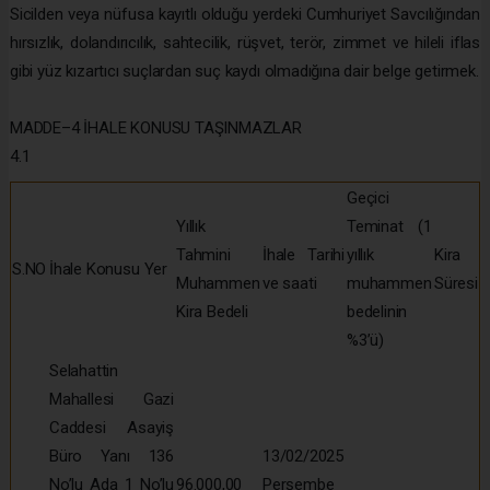
Sicilden veya nüfusa kayıtlı olduğu yerdeki Cumhuriyet Savcılığından
hırsızlık, dolandırıcılık, sahtecilik, rüşvet, terör, zimmet ve hileli iflas
gibi yüz kızartıcı suçlardan suç kaydı olmadığına dair belge getirmek.
MADDE–4 İHALE KONUSU TAŞINMAZLAR
4.1
Geçici
Yıllık
Teminat (1
Tahmini
İhale Tarihi
yıllık
Kira
S.NO
İhale Konusu Yer
Muhammen
ve saati
muhammen
Süresi
Kira Bedeli
bedelinin
%3’ü)
Selahattin
Mahallesi Gazi
Caddesi Asayiş
Büro Yanı 136
13/02/2025
No’lu Ada 1 No’lu
96.000,00
Perşembe