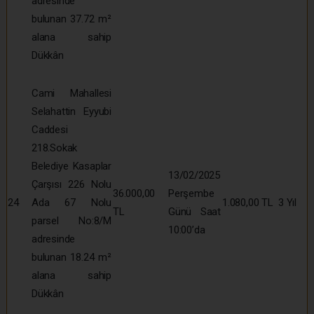
adresinde
bulunan 37.72 m²
alana sahip
Dükkân
Cami Mahallesi
Selahattin Eyyubi
Caddesi
218.Sokak
Belediye Kasaplar
13/02/2025
Çarşısı 226 Nolu
36.000,00
Perşembe
24
Ada 67 Nolu
1.080,00 TL
3 Yıl
TL
Günü Saat
parsel No:8/M
10:00’da
adresinde
bulunan 18.24 m²
alana sahip
Dükkân