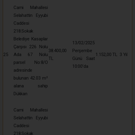
Cami Mahallesi
Selahattin Eyyubi
Caddesi
218.Sokak
Belediye Kasaplar
13/02/2025
Çarşısı 226 Nolu
38.400,00
Perşembe
25
Ada 67 Nolu
1.152,00 TL
3 Yıl
TL
Günü Saat
parsel No:8/O
10:00’da
adresinde
bulunan 42.03 m²
alana sahip
Dükkan
Cami Mahallesi
Selahattin Eyyubi
Caddesi
218.Sokak