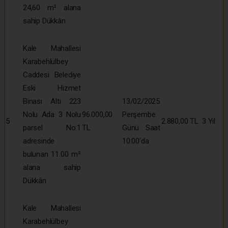
24,60 m² alana
sahip Dükkân
Kale Mahallesi
Karabehlülbey
Caddesi Belediye
Eski Hizmet
Binası Altı 223
13/02/2025
Nolu Ada 3 Nolu
96.000,00
Perşembe
5
2.880,00 TL
3 Yıl
parsel No:1
TL
Günü Saat
adresinde
10:00’da
bulunan 11.00 m²
alana sahip
Dükkân
Kale Mahallesi
Karabehlülbey