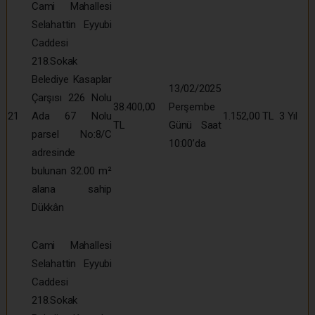
Cami Mahallesi
Selahattin Eyyubi
Caddesi
218.Sokak
Belediye Kasaplar
13/02/2025
Çarşısı 226 Nolu
38.400,00
Perşembe
21
Ada 67 Nolu
1.152,00 TL
3 Yıl
TL
Günü Saat
parsel No:8/C
10:00’da
adresinde
bulunan 32.00 m²
alana sahip
Dükkân
Cami Mahallesi
Selahattin Eyyubi
Caddesi
218.Sokak