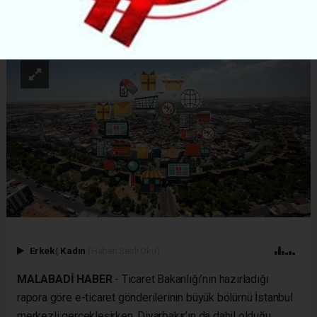
ABONE OL
Erkek
|
Kadın
(Haberi Sesli Oku)
MALABADİ HABER
- Ticaret Bakanlığı’nın hazırladığı
rapora göre e-ticaret gönderilerinin büyük bölümü İstanbul
merkezli gerçekleşirken, Diyarbakır’ın da dahil olduğu