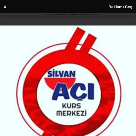
3
Reklamı Geç
Anasayfa
Diyarbakır
e-ticaret raporu: Diyarbakır’a
teslimatlar hızlandı
DIYARBAKIR
(H M) - Haber Merkezi | 30.05.2026 - 17:26, Güncelleme: 30.05.2026 - 17:33
75603+ kez okundu.
Ticaret Bakanlığı tarafından yayımlanan “Türkiye’de
e-Ticaretin Görünümü Raporu”, Türkiye’deki dijital
alışveriş ve kargo trafiğinin son durumunu ortaya
koydu.