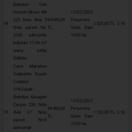
Belediye Eski
Hizmet Binası Altı
13/02/2025
223 Nolu Ada 3
84.000,00
Perşembe
18
2.520,00 TL
3 Yıl
Nolu parsel No:
TL
Günü Saat
35/B adresinde
10:00’da
bulunan 11.00 m²
alana sahip
Dükkân
Cami Mahallesi
Selahattin Eyyubi
Caddesi
218.Sokak
Belediye Kasaplar
13/02/2025
Çarşısı 226 Nolu
38.400,00
Perşembe
19
Ada 67 Nolu
1.152,00 TL
3 Yıl
TL
Günü Saat
parsel No:6
10:00’da
adresinde