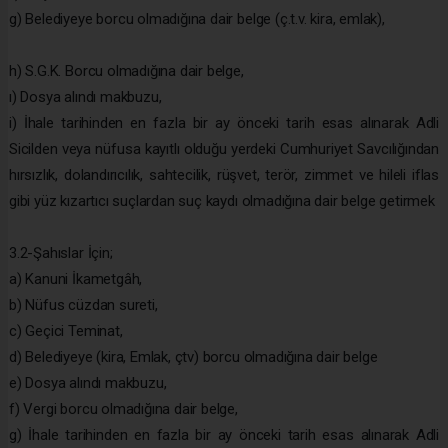
g) Belediyeye borcu olmadığına dair belge (ç.t.v. kira, emlak),
h) S.G.K. Borcu olmadığına dair belge,
ı) Dosya alındı makbuzu,
i) İhale tarihinden en fazla bir ay önceki tarih esas alınarak Adli
Sicilden veya nüfusa kayıtlı olduğu yerdeki Cumhuriyet Savcılığından
hırsızlık, dolandırıcılık, sahtecilik, rüşvet, terör, zimmet ve hileli iflas
gibi yüz kızartıcı suçlardan suç kaydı olmadığına dair belge getirmek
3.2-Şahıslar İçin;
a) Kanuni İkametgâh,
b) Nüfus cüzdan sureti,
c) Geçici Teminat,
d) Belediyeye (kira, Emlak, çtv) borcu olmadığına dair belge
e) Dosya alındı makbuzu,
f) Vergi borcu olmadığına dair belge,
g) İhale tarihinden en fazla bir ay önceki tarih esas alınarak Adli