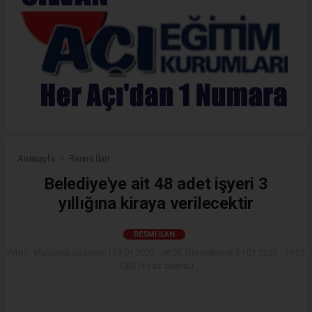
Anasayfa
Resmi İlan
Belediye'ye ait 48 adet işyeri 3
yıllığına kiraya verilecektir
RESMI İLAN
(MG) - Malabadi Gazetesi | 30.01.2025 - 08:05, Güncelleme: 31.01.2025 - 14:32
10051+ kez okundu.