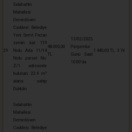
Selahattin
Mahallesi
Demirdöven
Caddesi Belediye
Yeni Semt Pazarı
13/02/2025
zemin kat 119
48.000,00
Perşembe
29
Nolu Ada 11/14
1.440,00 TL
3 Yıl
TL
Günü Saat
Nolu parsel No:
10:00’da
Z/1 adresinde
bulunan 22.4 m²
alana sahip
Dükkân
Selahattin
Mahallesi
Demirdöven
Caddesi Belediye