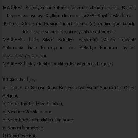
MADDE–1- Belediyemizin kullanım tasarrufu altında bulunan 48 adet
taşınmazın ayrı ayrı 3 yıllığına kiralama işi 2886 Sayılı Devlet İhale
Kanunun 35 inci maddesinin 1 inci fıkrasının (a) bendine göre kapalı
teklif usulü ve arttırma suretiyle ihale edilecektir.
MADDE–2- İhale Silvan Belediye Başkanlığı Meclis Toplantı
Salonunda İhale Komisyonu olan Belediye Encümen üyeleri
huzurunda yapılacaktır.
MADDE–3-İhaleye katılan isteklilerden istenecek belgeler;
3.1-Şirketler İçin;
a) Ticaret ve Sanayi Odası Belgesi veya Esnaf Sanatkârlar Odası
Belgesi,
b) Noter Tasdikli İmza Sirküleri,
c) Vekil ise Vekâletname,
d) Vergi borcu olmadığına dair belge
e) Kanuni İkametgâh,
f) Geçici teminat,