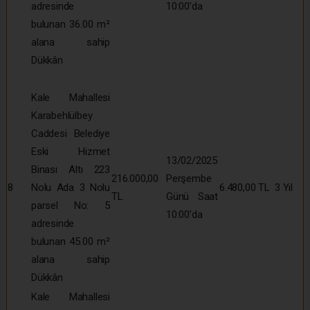
adresinde
10:00’da
bulunan 36.00 m²
alana sahip
Dükkân
Kale Mahallesi
Karabehlülbey
Caddesi Belediye
Eski Hizmet
13/02/2025
Binası Altı 223
216.000,00
Perşembe
8
Nolu Ada 3 Nolu
6.480,00 TL
3 Yıl
TL
Günü Saat
parsel No: 5
10:00’da
adresinde
bulunan 45.00 m²
alana sahip
Dükkân
Kale Mahallesi