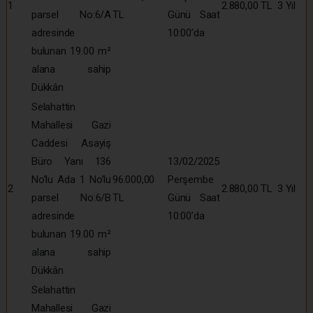
1
2.880,00 TL
3 Yıl
parsel No:6/A
TL
Günü Saat
adresinde
10:00’da
bulunan 19.00 m²
alana sahip
Dükkân
Selahattin
Mahallesi Gazi
Caddesi Asayiş
Büro Yanı 136
13/02/2025
No’lu Ada 1 No’lu
96.000,00
Perşembe
2
2.880,00 TL
3 Yıl
parsel No:6/B
TL
Günü Saat
adresinde
10:00’da
bulunan 19.00 m²
alana sahip
Dükkân
Selahattin
Mahallesi Gazi