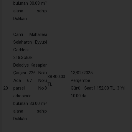
bulunan 30.08 m²
alana sahip
Dükkân
Cami Mahallesi
Selahattin Eyyubi
Caddesi
218.Sokak
Belediye Kasaplar
Çarşısı 226 Nolu
13/02/2025
38.400,00
Ada 67 Nolu
Perşembe
TL
20
parsel No:8
Günü Saat
1.152,00 TL
3 Yıl
adresinde
10:00’da
bulunan 33.00 m²
alana sahip
Dükkân