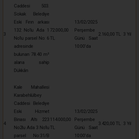
Caddesi 503.
Sokak Belediye
Eski Fırın arkası
13/02/2025
132 No’lu Ada 1
72.000,00
Perşembe
3
2.160,00 TL
3 Yıl
No’lu parsel No: 6
TL
Günü Saat
adresinde
10:00’da
bulunan 78.40 m²
alana sahip
Dükkân
Kale Mahallesi
Karabehlülbey
Caddesi Belediye
Eski Hizmet
13/02/2025
Binası Altı 223
114.000,00
Perşembe
4
3.420,00 TL
3 Yıl
No2lu Ada 3 No’lu
TL
Günü Saat
parsel No:31/B
10:00’da