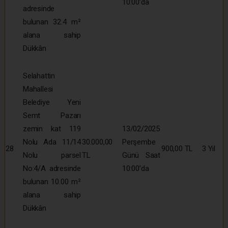
10:00’da
adresinde
bulunan 32.4 m²
alana sahip
Dükkân
Selahattin
Mahallesi
Belediye Yeni
Semt Pazarı
zemin kat 119
13/02/2025
Nolu Ada 11/14
30.000,00
Perşembe
28
900,00 TL
3 Yıl
Nolu parsel
TL
Günü Saat
No:4/A adresinde
10:00’da
bulunan 10.00 m²
alana sahip
Dükkân