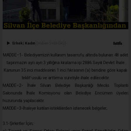
Erkek
|
Kadın
(Haberi Sesli Oku)
MADDE–1- Belediyemizin kullanım tasarrufu altında bulunan 48 adet
taşınmazın ayrı ayrı 3 yıllığına kiralama işi 2886 Sayılı Devlet İhale
Kanunun 35 inci maddesinin 1 inci fıkrasının (a) bendine göre kapalı
teklif usulü ve arttırma suretiyle ihale edilecektir.
MADDE–2- İhale Silvan Belediye Başkanlığı Meclis Toplantı
Salonunda İhale Komisyonu olan Belediye Encümen üyeleri
huzurunda yapılacaktır.
MADDE–3-İhaleye katılan isteklilerden istenecek belgeler;
3.1-Şirketler İçin;