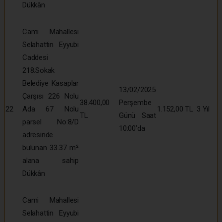
Dükkân
Cami Mahallesi
Selahattin Eyyubi
Caddesi
218.Sokak
Belediye Kasaplar
13/02/2025
Çarşısı 226 Nolu
38.400,00
Perşembe
22
Ada 67 Nolu
1.152,00 TL
3 Yıl
TL
Günü Saat
parsel No:8/D
10:00’da
adresinde
bulunan 33.37 m²
alana sahip
Dükkân
Cami Mahallesi
Selahattin Eyyubi