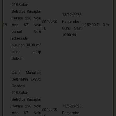
218.Sokak
Belediye Kasaplar
13/02/2025
Çarşısı 226 Nolu
38.400,00
Perşembe
19
Ada 67 Nolu
1.152,00 TL
3 Yıl
TL
Günü Saat
parsel No:6
10:00’da
adresinde
bulunan 30.08 m²
alana sahip
Dükkân
Cami Mahallesi
Selahattin Eyyubi
Caddesi
218.Sokak
Belediye Kasaplar
Çarşısı 226 Nolu
13/02/2025
38.400,00
Ada 67 Nolu
Perşembe