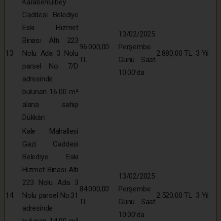
Karabehlülbey
Caddesi Belediye
Eski Hizmet
13/02/2025
Binası Altı 223
96.000,00
Perşembe
13
Nolu Ada 3 Nolu
2.880,00 TL
3 Yıl
TL
Günü Saat
parsel No: 7/D
10:00’da
adresinde
bulunan 16.00 m²
alana sahip
Dükkân
Kale Mahallesi
Gazi Caddesi
Belediye Eski
Hizmet Binası Altı
13/02/2025
223 Nolu Ada 3
84.000,00
Perşembe
14
Nolu parsel No:31
2.520,00 TL
3 Yıl
TL
Günü Saat
adresinde
10:00’da