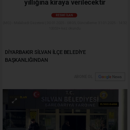
yıllığına kiraya verilecektir
RESMI İLAN
(MG) - Malabadi Gazetesi | 30.01.2025 - 08:05, Güncelleme: 31.01.2025 - 14:32
10053+ kez okundu.
DİYARBAKIR SİLVAN İLÇE BELEDİYE
BAŞKANLIĞINDAN
ABONE OL