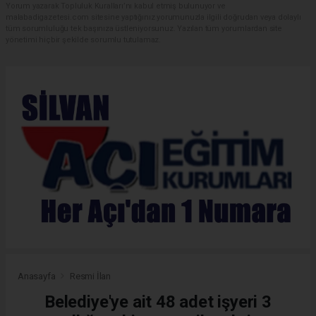
Yorum yazarak Topluluk Kuralları’nı kabul etmiş bulunuyor ve
malabadigazetesi.com sitesine yaptığınız yorumunuzla ilgili doğrudan veya dolaylı
tüm sorumluluğu tek başınıza üstleniyorsunuz. Yazılan tüm yorumlardan site
yönetimi hiçbir şekilde sorumlu tutulamaz.
Anasayfa
Resmi İlan
Belediye'ye ait 48 adet işyeri 3