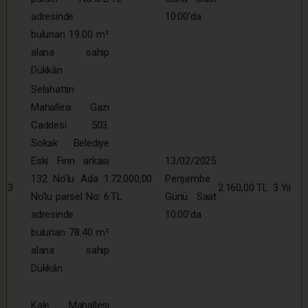
adresinde
10:00’da
bulunan 19.00 m²
alana sahip
Dükkân
Selahattin
Mahallesi Gazi
Caddesi 503.
Sokak Belediye
Eski Fırın arkası
13/02/2025
132 No’lu Ada 1
72.000,00
Perşembe
3
2.160,00 TL
3 Yıl
No’lu parsel No: 6
TL
Günü Saat
adresinde
10:00’da
bulunan 78.40 m²
alana sahip
Dükkân
Kale Mahallesi