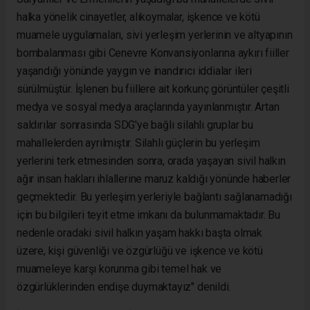
halka yönelik cinayetler, alıkoymalar, işkence ve kötü
muamele uygulamaları, sivi yerleşim yerlerinin ve altyapının
bombalanması gibi Cenevre Konvansiyonlarına aykırı fiiller
yaşandığı yönünde yaygın ve inandırıcı iddialar ileri
sürülmüştür. İşlenen bu fiillere ait korkunç görüntüler çeşitli
medya ve sosyal medya araçlarında yayınlanmıştır. Artan
saldırılar sonrasında SDG'ye bağlı silahlı gruplar bu
mahallelerden ayrılmıştır. Silahlı güçlerin bu yerleşim
yerlerini terk etmesinden sonra, orada yaşayan sivil halkın
ağır insan hakları ihlallerine maruz kaldığı yönünde haberler
geçmektedir. Bu yerleşim yerleriyle bağlantı sağlanamadığı
için bu bilgileri teyit etme imkanı da bulunmamaktadır. Bu
nedenle oradaki sivil halkın yaşam hakkı başta olmak
üzere, kişi güvenliği ve özgürlüğü ve işkence ve kötü
muameleye karşı korunma gibi temel hak ve
özgürlüklerinden endişe duymaktayız" denildi.