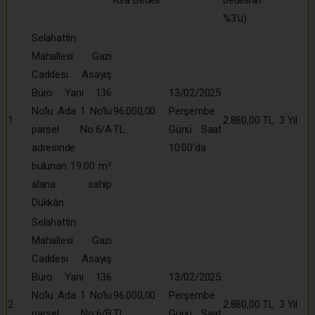
Kira Bedeli
bedelinin
%3’ü)
Selahattin
Mahallesi Gazi
Caddesi Asayiş
Büro Yanı 136
13/02/2025
No’lu Ada 1 No’lu
96.000,00
Perşembe
1
2.880,00 TL
3 Yıl
parsel No:6/A
TL
Günü Saat
adresinde
10:00’da
bulunan 19.00 m²
alana sahip
Dükkân
Selahattin
Mahallesi Gazi
Caddesi Asayiş
Büro Yanı 136
13/02/2025
No’lu Ada 1 No’lu
96.000,00
Perşembe
2
2.880,00 TL
3 Yıl
parsel No:6/B
TL
Günü Saat