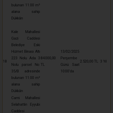
bulunan 11.00 m²
alana sahip
Dükkân
Kale Mahallesi
Gazi Caddesi
Belediye Eski
Hizmet Binası Altı
13/02/2025
223 Nolu Ada 3
84.000,00
Perşembe
18
2.520,00 TL
3 Yıl
Nolu parsel No:
TL
Günü Saat
35/B adresinde
10:00’da
bulunan 11.00 m²
alana sahip
Dükkân
Cami Mahallesi
Selahattin Eyyubi
Caddesi