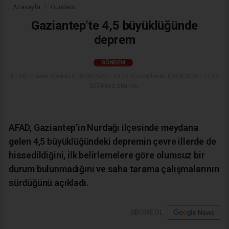
Anasayfa
Gündem
Gaziantep'te 4,5 büyüklüğünde
deprem
GÜNDEM
(H M) - Haber Merkezi | 09.08.2026 - 10:25, Güncelleme: 09.08.2026 - 11:54
2654 kez okundu.
AFAD, Gaziantep’in Nurdağı ilçesinde meydana
gelen 4,5 büyüklüğündeki depremin çevre illerde de
hissedildiğini, ilk belirlemelere göre olumsuz bir
durum bulunmadığını ve saha tarama çalışmalarının
sürdüğünü açıkladı.
ABONE OL