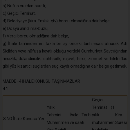
b) Nüfus cüzdan sureti,
c) Geçici Teminat,
d) Belediyeye (kira, Emlak, çtv) borcu olmadığına dair belge
e) Dosya alındı makbuzu,
f) Vergi borcu olmadığına dair belge,
g) İhale tarihinden en fazla bir ay önceki tarih esas alınarak Adli
Sicilden veya nüfusa kayıtlı olduğu yerdeki Cumhuriyet Savcılığından
hırsızlık, dolandırıcılık, sahtecilik, rüşvet, terör, zimmet ve hileli iflas
gibi yüz kızartıcı suçlardan suç kaydı olmadığına dair belge getirmek.
MADDE–4 İHALE KONUSU TAŞINMAZLAR
4.1
Geçici
Yıllık
Teminat (1
Tahmini
İhale Tarihi
yıllık
Kira
S.NO
İhale Konusu Yer
Muhammen
ve saati
muhammen
Süresi