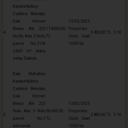
Karabehlülbey
Caddesi Belediye
Eski Hizmet
13/02/2025
Binası Altı 223
114.000,00
Perşembe
4
3.420,00 TL
3 Yıl
No2lu Ada 3 No’lu
TL
Günü Saat
parsel No:31/B
10:00’da
24,60 m² alana
sahip Dükkân
Kale Mahallesi
Karabehlülbey
Caddesi Belediye
Eski Hizmet
Binası Altı 223
13/02/2025
Nolu Ada 3 Nolu
96.000,00
Perşembe
5
2.880,00 TL
3 Yıl
parsel No:1
TL
Günü Saat
adresinde
10:00’da