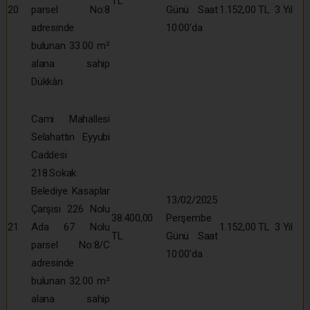
TL
20
parsel No:8
Günü Saat
1.152,00 TL
3 Yıl
adresinde
10:00’da
bulunan 33.00 m²
alana sahip
Dükkân
Cami Mahallesi
Selahattin Eyyubi
Caddesi
218.Sokak
Belediye Kasaplar
13/02/2025
Çarşısı 226 Nolu
38.400,00
Perşembe
21
Ada 67 Nolu
1.152,00 TL
3 Yıl
TL
Günü Saat
parsel No:8/C
10:00’da
adresinde
bulunan 32.00 m²
alana sahip