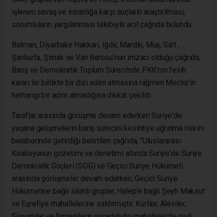
işlenen savaş ve insanlığa karşı suçların araştırılması,
sorumluların yargılanması talebiyle acil çağrıda bulundu.
Batman, Diyarbakır Hakkari, Iğdır, Mardin, Muş, Siirt ,
Şanlıurfa, Şırnak ve Van Barosu'nun imzacı olduğu çağrıda;
Barış ve Demokratik Toplum Süreci'nde PKK'nin fesih
kararı ile birlikte bir dizi adım atmasına rağmen Meclis'in
herhangi bir adım atmadığına dikkat çekildi.
Taraflar arasında görüşme devam ederken Suriye'de
yaşana gelişmelerin barış sürecini kesintiye uğratma riskini
beraberinde getirdiği belirtilen çağrıda, "Uluslararası
Koalisyonun gözetimi ve denetimi altında Suriye'de Suriye
Demokratik Güçleri (SDG) ve Geçici Suriye Hükümeti
arasında görüşmeler devam ederken; Geçici Suriye
Hükümetine bağlı silahlı gruplar, Halep'e bağlı Şeyh Maksut
ve Eşrefiye mahallelerine saldırmıştır. Kürtler, Aleviler,
Süryaniler ve Ermenilerin yaşadığı bu mahallelerde sivil