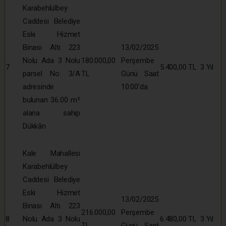
Karabehlülbey
Caddesi Belediye
Eski Hizmet
Binası Altı 223
13/02/2025
Nolu Ada 3 Nolu
180.000,00
Perşembe
7
5.400,00 TL
3 Yıl
parsel No: 3/A
TL
Günü Saat
adresinde
10:00’da
bulunan 36.00 m²
alana sahip
Dükkân
Kale Mahallesi
Karabehlülbey
Caddesi Belediye
Eski Hizmet
13/02/2025
Binası Altı 223
216.000,00
Perşembe
8
Nolu Ada 3 Nolu
6.480,00 TL
3 Yıl
TL
Günü Saat