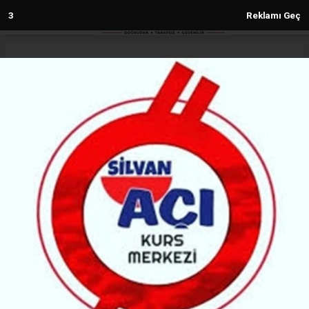
2
Reklamı Geç
Anasayfa
Gündem
İHD ve Bölge barolarından BM'ye
acil çağrı
GÜNDEM
(MH) - MALABADİ HABER | 21.01.2026 - 21:31, Güncelleme: 21.01.2026 - 21:31
57057+ kez okundu.
İHD ve Bölge Baroları, Rojava'ya yönelik saldırılarda
işlenen savaş ve insanlığa karşı suçların
araştırılarak sorumluların yargılanması talebiyle
BM'ye acil çağrıda bulundu.