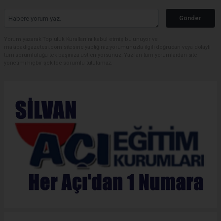
Gönder
Yorum yazarak Topluluk Kuralları’nı kabul etmiş bulunuyor ve
malabadigazetesi.com sitesine yaptığınız yorumunuzla ilgili doğrudan veya dolaylı
tüm sorumluluğu tek başınıza üstleniyorsunuz. Yazılan tüm yorumlardan site
yönetimi hiçbir şekilde sorumlu tutulamaz.