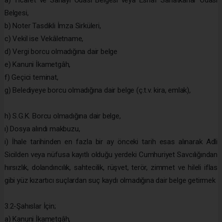
a) Ticaret ve Sanayi Odası Belgesi veya Esnaf Sanatkârlar Odası
Belgesi,
b) Noter Tasdikli İmza Sirküleri,
c) Vekil ise Vekâletname,
d) Vergi borcu olmadığına dair belge
e) Kanuni İkametgâh,
f) Geçici teminat,
g) Belediyeye borcu olmadığına dair belge (ç.t.v. kira, emlak),
h) S.G.K. Borcu olmadığına dair belge,
ı) Dosya alındı makbuzu,
i) İhale tarihinden en fazla bir ay önceki tarih esas alınarak Adli
Sicilden veya nüfusa kayıtlı olduğu yerdeki Cumhuriyet Savcılığından
hırsızlık, dolandırıcılık, sahtecilik, rüşvet, terör, zimmet ve hileli iflas
gibi yüz kızartıcı suçlardan suç kaydı olmadığına dair belge getirmek
3.2-Şahıslar İçin;
a) Kanuni İkametgâh,