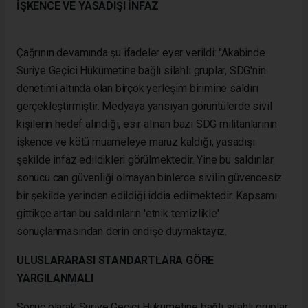
İŞKENCE VE YASADIŞI İNFAZ
Çağrının devamında şu ifadeler eyer verildi: "Akabinde
Suriye Geçici Hükümetine bağlı silahlı gruplar, SDG'nin
denetimi altında olan birçok yerleşim birimine saldırı
gerçekleştirmiştir. Medyaya yansıyan görüntülerde sivil
kişilerin hedef alındığı, esir alınan bazı SDG militanlarının
işkence ve kötü muameleye maruz kaldığı, yasadışı
şekilde infaz edildikleri görülmektedir. Yine bu saldırılar
sonucu can güvenliği olmayan binlerce sivilin güvencesiz
bir şekilde yerinden edildiği iddia edilmektedir. Kapsamı
gittikçe artan bu saldırıların 'etnik temizlikle'
sonuçlanmasından derin endişe duymaktayız.
ULUSLARARASI STANDARTLARA GÖRE
YARGILANMALI
Sonuç olarak Suriye Geçici Hükümetine bağlı silahlı gruplar