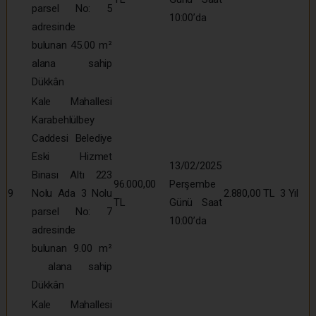
parsel No: 5
10:00’da
adresinde
bulunan 45.00 m²
alana sahip
Dükkân
Kale Mahallesi
Karabehlülbey
Caddesi Belediye
Eski Hizmet
13/02/2025
Binası Altı 223
96.000,00
Perşembe
9
Nolu Ada 3 Nolu
2.880,00 TL
3 Yıl
TL
Günü Saat
parsel No: 7
10:00’da
adresinde
bulunan 9.00 m²
alana sahip
Dükkân
Kale Mahallesi