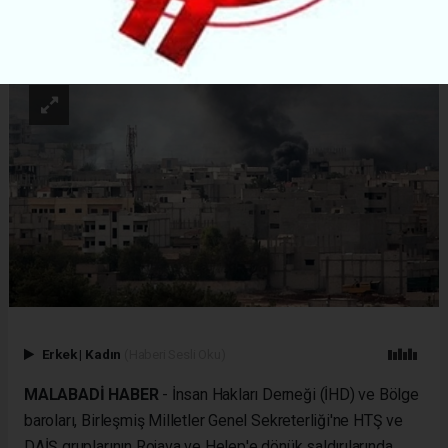
ABONE OL
Erkek
|
Kadın
(Haberi Sesli Oku)
MALABADİ HABER
- İnsan Hakları Derneği (İHD) ve Bölge
baroları, Birleşmiş Milletler Genel Sekreterliği'ne HTŞ ve
DAİŞ gruplarının Rojava ve Helep'e dönük saldırılarında