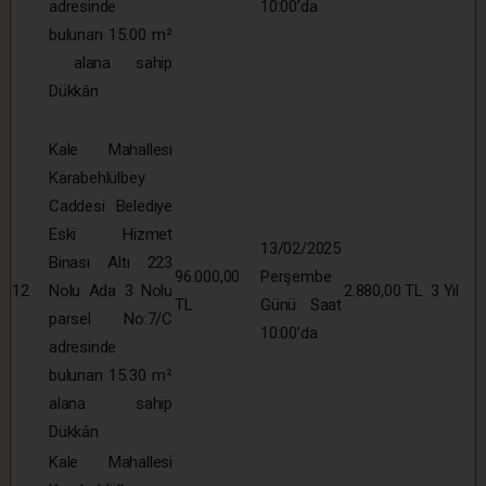
adresinde
10:00’da
bulunan 15.00 m²
alana sahip
Dükkân
Kale Mahallesi
Karabehlülbey
Caddesi Belediye
Eski Hizmet
13/02/2025
Binası Altı 223
96.000,00
Perşembe
12
Nolu Ada 3 Nolu
2.880,00 TL
3 Yıl
TL
Günü Saat
parsel No:7/C
10:00’da
adresinde
bulunan 15.30 m²
alana sahip
Dükkân
Kale Mahallesi