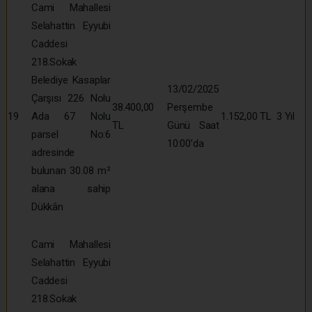
Cami Mahallesi
Selahattin Eyyubi
Caddesi
218.Sokak
Belediye Kasaplar
13/02/2025
Çarşısı 226 Nolu
38.400,00
Perşembe
19
Ada 67 Nolu
1.152,00 TL
3 Yıl
TL
Günü Saat
parsel No:6
10:00’da
adresinde
bulunan 30.08 m²
alana sahip
Dükkân
Cami Mahallesi
Selahattin Eyyubi
Caddesi
218.Sokak