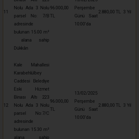
Nolu Ada 3 Nolu
96.000,00
Perşembe
11
2.880,00 TL
3 Yıl
parsel No: 7/B
TL
Günü Saat
adresinde
10:00’da
bulunan 15.00 m²
alana sahip
Dükkân
Kale Mahallesi
Karabehlülbey
Caddesi Belediye
Eski Hizmet
13/02/2025
Binası Altı 223
96.000,00
Perşembe
12
Nolu Ada 3 Nolu
2.880,00 TL
3 Yıl
TL
Günü Saat
parsel No:7/C
10:00’da
adresinde
bulunan 15.30 m²
alana sahip