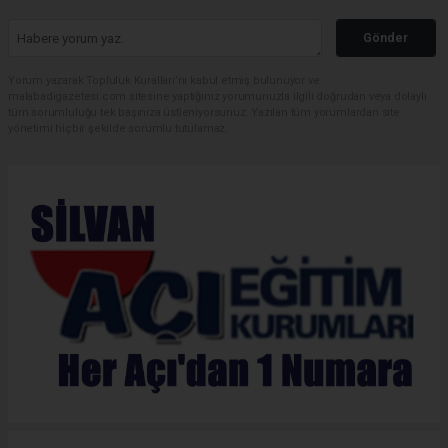
Gönder
Yorum yazarak Topluluk Kuralları’nı kabul etmiş bulunuyor ve
malabadigazetesi.com sitesine yaptığınız yorumunuzla ilgili doğrudan veya dolaylı
tüm sorumluluğu tek başınıza üstleniyorsunuz. Yazılan tüm yorumlardan site
yönetimi hiçbir şekilde sorumlu tutulamaz.