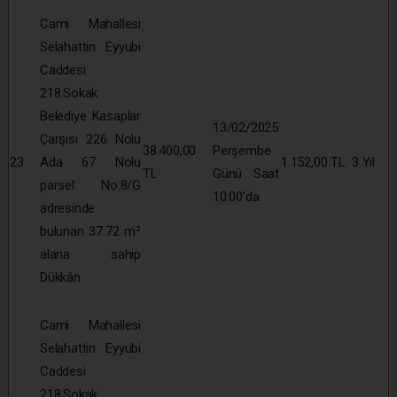
Cami Mahallesi
Selahattin Eyyubi
Caddesi
218.Sokak
Belediye Kasaplar
13/02/2025
Çarşısı 226 Nolu
38.400,00
Perşembe
23
Ada 67 Nolu
1.152,00 TL
3 Yıl
TL
Günü Saat
parsel No:8/G
10:00’da
adresinde
bulunan 37.72 m²
alana sahip
Dükkân
Cami Mahallesi
Selahattin Eyyubi
Caddesi
218.Sokak