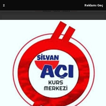
1
Reklamı Geç
Anasayfa
Siyaset
İki gün kaldı: Hükümetten
Demirtaş’a çıkış vizesi
SIYASET
(MH) - MALABADİ HABER | 06.10.2025 - 12:45, Güncelleme: 06.10.2025 - 12:45
17964+ kez okundu.
AİHM’in 8 Ekim’de kesinleşmesi beklenen kararıyla
Selahattin Demirtaş ve arkadaşlarının tahliyesi için
son aşamaya gelindi. Avukatlar ve DEM Parti,
hükümete çağrıda bulunurken, AİHM kararına
devletin de itiraz etmeyeceği iddia edildi.