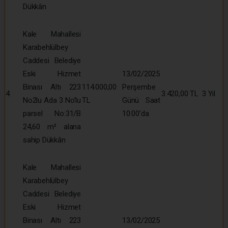
Dükkân
Kale Mahallesi
Karabehlülbey
Caddesi Belediye
Eski Hizmet
13/02/2025
Binası Altı 223
114.000,00
Perşembe
4
3.420,00 TL
3 Yıl
No2lu Ada 3 No’lu
TL
Günü Saat
parsel No:31/B
10:00’da
24,60 m² alana
sahip Dükkân
Kale Mahallesi
Karabehlülbey
Caddesi Belediye
Eski Hizmet
Binası Altı 223
13/02/2025