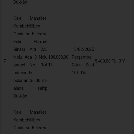
Dükkân
Kale Mahallesi
Karabehlülbey
Caddesi Belediye
Eski Hizmet
Binası Altı 223
13/02/2025
Nolu Ada 3 Nolu
180.000,00
Perşembe
7
5.400,00 TL
3 Yıl
parsel No: 3/A
TL
Günü Saat
adresinde
10:00’da
bulunan 36.00 m²
alana sahip
Dükkân
Kale Mahallesi
Karabehlülbey
Caddesi Belediye