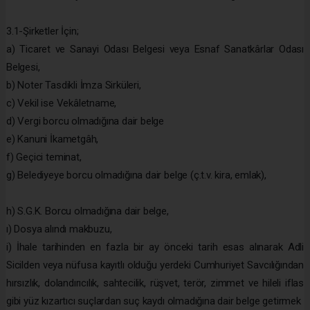
3.1-Şirketler İçin;
a) Ticaret ve Sanayi Odası Belgesi veya Esnaf Sanatkârlar Odası
Belgesi,
b) Noter Tasdikli İmza Sirküleri,
c) Vekil ise Vekâletname,
d) Vergi borcu olmadığına dair belge
e) Kanuni İkametgâh,
f) Geçici teminat,
g) Belediyeye borcu olmadığına dair belge (ç.t.v. kira, emlak),
h) S.G.K. Borcu olmadığına dair belge,
ı) Dosya alındı makbuzu,
i) İhale tarihinden en fazla bir ay önceki tarih esas alınarak Adli
Sicilden veya nüfusa kayıtlı olduğu yerdeki Cumhuriyet Savcılığından
hırsızlık, dolandırıcılık, sahtecilik, rüşvet, terör, zimmet ve hileli iflas
gibi yüz kızartıcı suçlardan suç kaydı olmadığına dair belge getirmek