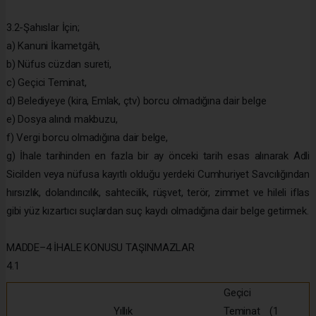
3.2-Şahıslar İçin;
a) Kanuni İkametgâh,
b) Nüfus cüzdan sureti,
c) Geçici Teminat,
d) Belediyeye (kira, Emlak, çtv) borcu olmadığına dair belge
e) Dosya alındı makbuzu,
f) Vergi borcu olmadığına dair belge,
g) İhale tarihinden en fazla bir ay önceki tarih esas alınarak Adli
Sicilden veya nüfusa kayıtlı olduğu yerdeki Cumhuriyet Savcılığından
hırsızlık, dolandırıcılık, sahtecilik, rüşvet, terör, zimmet ve hileli iflas
gibi yüz kızartıcı suçlardan suç kaydı olmadığına dair belge getirmek.
MADDE–4 İHALE KONUSU TAŞINMAZLAR
4.1
Geçici
Yıllık
Teminat (1