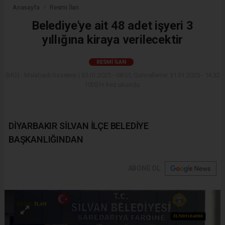
Anasayfa
Resmi İlan
Belediye'ye ait 48 adet işyeri 3
yıllığına kiraya verilecektir
RESMI İLAN
(MG) - Malabadi Gazetesi | 30.01.2025 - 08:05, Güncelleme: 31.01.2025 - 14:32
10051+ kez okundu.
DİYARBAKIR SİLVAN İLÇE BELEDİYE
BAŞKANLIĞINDAN
ABONE OL