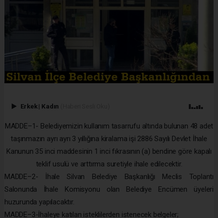
Erkek
|
Kadın
(Haberi Sesli Oku)
MADDE–1- Belediyemizin kullanım tasarrufu altında bulunan 48 adet
taşınmazın ayrı ayrı 3 yıllığına kiralama işi 2886 Sayılı Devlet İhale
Kanunun 35 inci maddesinin 1 inci fıkrasının (a) bendine göre kapalı
teklif usulü ve arttırma suretiyle ihale edilecektir.
MADDE–2- İhale Silvan Belediye Başkanlığı Meclis Toplantı
Salonunda İhale Komisyonu olan Belediye Encümen üyeleri
huzurunda yapılacaktır.
MADDE–3-İhaleye katılan isteklilerden istenecek belgeler;