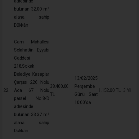
adresinde
bulunan 32.00 m²
alana sahip
Dükkân
Cami Mahallesi
Selahattin Eyyubi
Caddesi
218.Sokak
Belediye Kasaplar
13/02/2025
Çarşısı 226 Nolu
38.400,00
Perşembe
22
Ada 67 Nolu
1.152,00 TL
3 Yıl
TL
Günü Saat
parsel No:8/D
10:00’da
adresinde
bulunan 33.37 m²
alana sahip
Dükkân