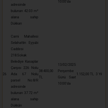
10:00’da
adresinde
bulunan 42.03 m²
alana sahip
Dükkan
Cami Mahallesi
Selahattin Eyyubi
Caddesi
218.Sokak
Belediye Kasaplar
13/02/2025
Çarşısı 226 Nolu
38.400,00
Perşembe
26
Ada 67 Nolu
1.152,00 TL
3 Yıl
TL
Günü Saat
parsel No:8/R
10:00’da
adresinde
bulunan 37.72 m²
alana sahip
Dükkân