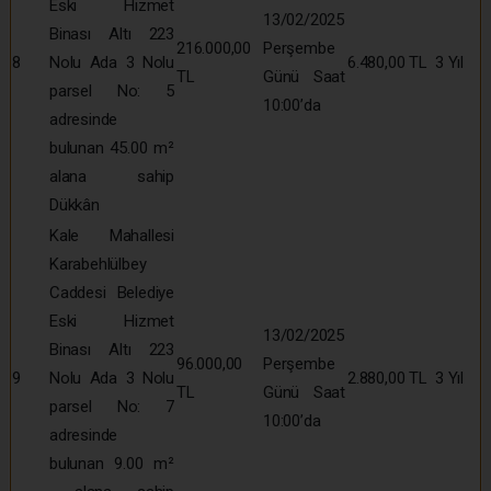
Eski Hizmet
13/02/2025
Binası Altı 223
216.000,00
Perşembe
8
Nolu Ada 3 Nolu
6.480,00 TL
3 Yıl
TL
Günü Saat
parsel No: 5
10:00’da
adresinde
bulunan 45.00 m²
alana sahip
Dükkân
Kale Mahallesi
Karabehlülbey
Caddesi Belediye
Eski Hizmet
13/02/2025
Binası Altı 223
96.000,00
Perşembe
9
Nolu Ada 3 Nolu
2.880,00 TL
3 Yıl
TL
Günü Saat
parsel No: 7
10:00’da
adresinde
bulunan 9.00 m²