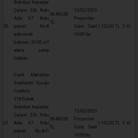
Belediye Kasaplar
Çarşısı 226 Nolu
13/02/2025
38.400,00
Ada 67 Nolu
Perşembe
TL
20
parsel No:8
Günü Saat
1.152,00 TL
3 Yıl
adresinde
10:00’da
bulunan 33.00 m²
alana sahip
Dükkân
Cami Mahallesi
Selahattin Eyyubi
Caddesi
218.Sokak
Belediye Kasaplar
13/02/2025
Çarşısı 226 Nolu
38.400,00
Perşembe
21
Ada 67 Nolu
1.152,00 TL
3 Yıl
TL
Günü Saat
parsel No:8/C
10:00’da