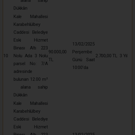
alana sahip
Dükkân
Kale Mahallesi
Karabehlülbey
Caddesi Belediye
Eski Hizmet
13/02/2025
Binası Altı 223
90.000,00
Perşembe
10
Nolu Ada 3 Nolu
2.700,00 TL
3 Yıl
TL
Günü Saat
parsel No: 7/A
10:00’da
adresinde
bulunan 12.00 m²
alana sahip
Dükkân
Kale Mahallesi
Karabehlülbey
Caddesi Belediye
Eski Hizmet
Binası Altı 223
13/02/2025