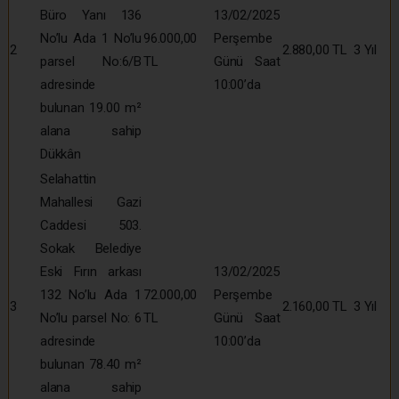
Büro Yanı 136
13/02/2025
No’lu Ada 1 No’lu
96.000,00
Perşembe
2
2.880,00 TL
3 Yıl
parsel No:6/B
TL
Günü Saat
adresinde
10:00’da
bulunan 19.00 m²
alana sahip
Dükkân
Selahattin
Mahallesi Gazi
Caddesi 503.
Sokak Belediye
Eski Fırın arkası
13/02/2025
132 No’lu Ada 1
72.000,00
Perşembe
3
2.160,00 TL
3 Yıl
No’lu parsel No: 6
TL
Günü Saat
adresinde
10:00’da
bulunan 78.40 m²
alana sahip