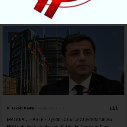
ABONE OL
Erkek
|
Kadın
(Haberi Sesli Oku)
MALABADİ HABER - 9 yıldır Edirne Cezaevi’nde tutulan
HDP eski Eş Genel Başkanı Selahattin Demirtaş, Figen