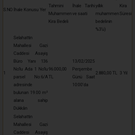
Tahmini
İhale Tarihi
yıllık
Kira
S.NO
İhale Konusu Yer
Muhammen
ve saati
muhammen
Süresi
Kira Bedeli
bedelinin
%3’ü)
Selahattin
Mahallesi Gazi
Caddesi Asayiş
Büro Yanı 136
13/02/2025
No’lu Ada 1 No’lu
96.000,00
Perşembe
1
2.880,00 TL
3 Yıl
parsel No:6/A
TL
Günü Saat
adresinde
10:00’da
bulunan 19.00 m²
alana sahip
Dükkân
Selahattin
Mahallesi Gazi
Caddesi Asayiş