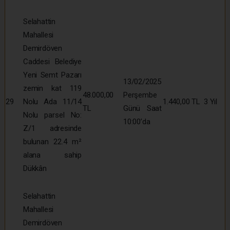
Selahattin
Mahallesi
Demirdöven
Caddesi Belediye
Yeni Semt Pazarı
13/02/2025
zemin kat 119
48.000,00
Perşembe
29
Nolu Ada 11/14
1.440,00 TL
3 Yıl
TL
Günü Saat
Nolu parsel No:
10:00’da
Z/1 adresinde
bulunan 22.4 m²
alana sahip
Dükkân
Selahattin
Mahallesi
Demirdöven