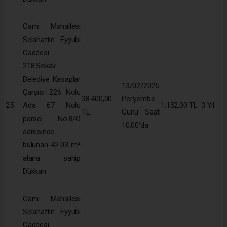
Cami Mahallesi
Selahattin Eyyubi
Caddesi
218.Sokak
Belediye Kasaplar
13/02/2025
Çarşısı 226 Nolu
38.400,00
Perşembe
25
Ada 67 Nolu
1.152,00 TL
3 Yıl
TL
Günü Saat
parsel No:8/O
10:00’da
adresinde
bulunan 42.03 m²
alana sahip
Dükkan
Cami Mahallesi
Selahattin Eyyubi
Caddesi