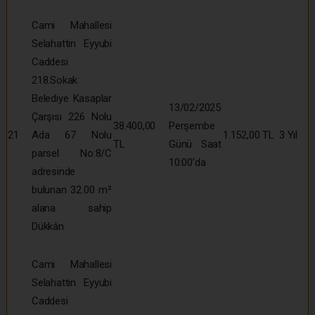
Cami Mahallesi
Selahattin Eyyubi
Caddesi
218.Sokak
Belediye Kasaplar
13/02/2025
Çarşısı 226 Nolu
38.400,00
Perşembe
21
Ada 67 Nolu
1.152,00 TL
3 Yıl
TL
Günü Saat
parsel No:8/C
10:00’da
adresinde
bulunan 32.00 m²
alana sahip
Dükkân
Cami Mahallesi
Selahattin Eyyubi
Caddesi