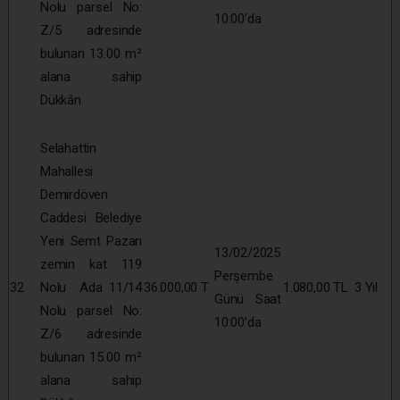
Nolu parsel No:
10:00’da
Z/5 adresinde
bulunan 13.00 m²
alana sahip
Dükkân
Selahattin
Mahallesi
Demirdöven
Caddesi Belediye
Yeni Semt Pazarı
13/02/2025
zemin kat 119
Perşembe
32
Nolu Ada 11/14
36.000,00 T
1.080,00 TL
3 Yıl
Günü Saat
Nolu parsel No:
10:00’da
Z/6 adresinde
bulunan 15.00 m²
alana sahip