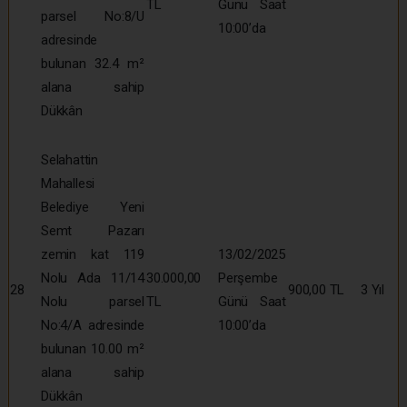
TL
Günü Saat
parsel No:8/U
10:00’da
adresinde
bulunan 32.4 m²
alana sahip
Dükkân
Selahattin
Mahallesi
Belediye Yeni
Semt Pazarı
zemin kat 119
13/02/2025
Nolu Ada 11/14
30.000,00
Perşembe
28
900,00 TL
3 Yıl
Nolu parsel
TL
Günü Saat
No:4/A adresinde
10:00’da
bulunan 10.00 m²
alana sahip
Dükkân