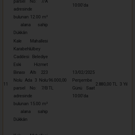
parsel No: 7/A
10:00’da
adresinde
bulunan 12.00 m²
alana sahip
Dükkân
Kale Mahallesi
Karabehlülbey
Caddesi Belediye
Eski Hizmet
Binası Altı 223
13/02/2025
Nolu Ada 3 Nolu
96.000,00
Perşembe
11
2.880,00 TL
3 Yıl
parsel No: 7/B
TL
Günü Saat
adresinde
10:00’da
bulunan 15.00 m²
alana sahip
Dükkân