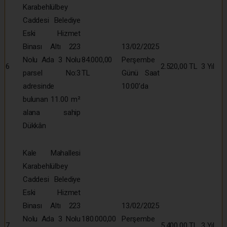
Karabehlülbey
Caddesi Belediye
Eski Hizmet
Binası Altı 223
13/02/2025
Nolu Ada 3 Nolu
84.000,00
Perşembe
6
2.520,00 TL
3 Yıl
parsel No:3
TL
Günü Saat
adresinde
10:00’da
bulunan 11.00 m²
alana sahip
Dükkân
Kale Mahallesi
Karabehlülbey
Caddesi Belediye
Eski Hizmet
Binası Altı 223
13/02/2025
Nolu Ada 3 Nolu
180.000,00
Perşembe
7
5.400,00 TL
3 Yıl