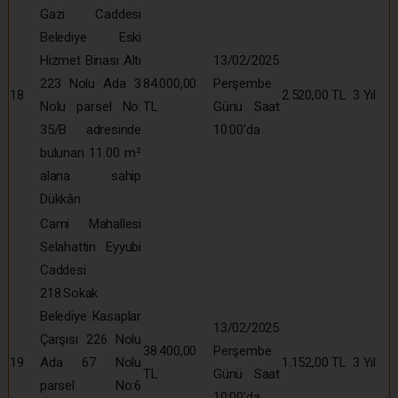
Gazi Caddesi
Belediye Eski
Hizmet Binası Altı
13/02/2025
223 Nolu Ada 3
84.000,00
Perşembe
18
2.520,00 TL
3 Yıl
Nolu parsel No:
TL
Günü Saat
35/B adresinde
10:00’da
bulunan 11.00 m²
alana sahip
Dükkân
Cami Mahallesi
Selahattin Eyyubi
Caddesi
218.Sokak
Belediye Kasaplar
13/02/2025
Çarşısı 226 Nolu
38.400,00
Perşembe
19
Ada 67 Nolu
1.152,00 TL
3 Yıl
TL
Günü Saat
parsel No:6
10:00’da