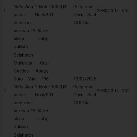
No’lu Ada 1 No’lu
96.000,00
Perşembe
1
2.880,00 TL
3 Yıl
parsel No:6/A
TL
Günü Saat
adresinde
10:00’da
bulunan 19.00 m²
alana sahip
Dükkân
Selahattin
Mahallesi Gazi
Caddesi Asayiş
Büro Yanı 136
13/02/2025
No’lu Ada 1 No’lu
96.000,00
Perşembe
2
2.880,00 TL
3 Yıl
parsel No:6/B
TL
Günü Saat
adresinde
10:00’da
bulunan 19.00 m²
alana sahip
Dükkân
Selahattin