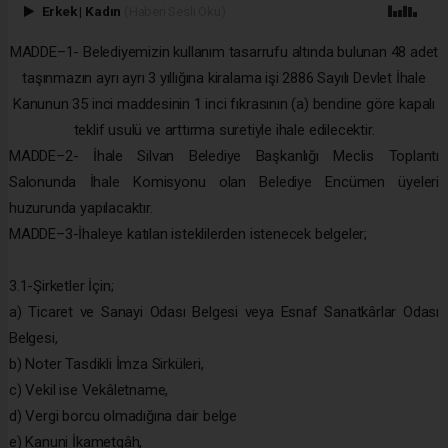
Erkek
|
Kadın
(Haberi Sesli Oku)
MADDE–1- Belediyemizin kullanım tasarrufu altında bulunan 48 adet
taşınmazın ayrı ayrı 3 yıllığına kiralama işi 2886 Sayılı Devlet İhale
Kanunun 35 inci maddesinin 1 inci fıkrasının (a) bendine göre kapalı
teklif usulü ve arttırma suretiyle ihale edilecektir.
MADDE–2- İhale Silvan Belediye Başkanlığı Meclis Toplantı
Salonunda İhale Komisyonu olan Belediye Encümen üyeleri
huzurunda yapılacaktır.
MADDE–3-İhaleye katılan isteklilerden istenecek belgeler;
3.1-Şirketler İçin;
a) Ticaret ve Sanayi Odası Belgesi veya Esnaf Sanatkârlar Odası
Belgesi,
b) Noter Tasdikli İmza Sirküleri,
c) Vekil ise Vekâletname,
d) Vergi borcu olmadığına dair belge
e) Kanuni İkametgâh,