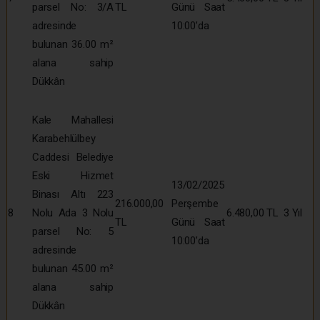
parsel No: 3/A
TL
Günü Saat
adresinde
10:00’da
bulunan 36.00 m²
alana sahip
Dükkân
Kale Mahallesi
Karabehlülbey
Caddesi Belediye
Eski Hizmet
13/02/2025
Binası Altı 223
216.000,00
Perşembe
8
Nolu Ada 3 Nolu
6.480,00 TL
3 Yıl
TL
Günü Saat
parsel No: 5
10:00’da
adresinde
bulunan 45.00 m²
alana sahip
Dükkân