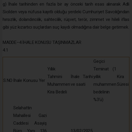
g) İhale tarihinden en fazla bir ay önceki tarih esas alınarak Adli
Sicilden veya nüfusa kayıtlı olduğu yerdeki Cumhuriyet Savcılığından
hırsızlık, dolandırıcılık, sahtecilik, rüşvet, terör, zimmet ve hileli iflas
gibi yüz kızartıcı suçlardan suç kaydı olmadığına dair belge getirmek.
MADDE–4 İHALE KONUSU TAŞINMAZLAR
4.1
Geçici
Yıllık
Teminat (1
Tahmini
İhale Tarihi
yıllık
Kira
S.NO
İhale Konusu Yer
Muhammen
ve saati
muhammen
Süresi
Kira Bedeli
bedelinin
%3’ü)
Selahattin
Mahallesi Gazi
Caddesi Asayiş
Büro Yanı 136
13/02/2025