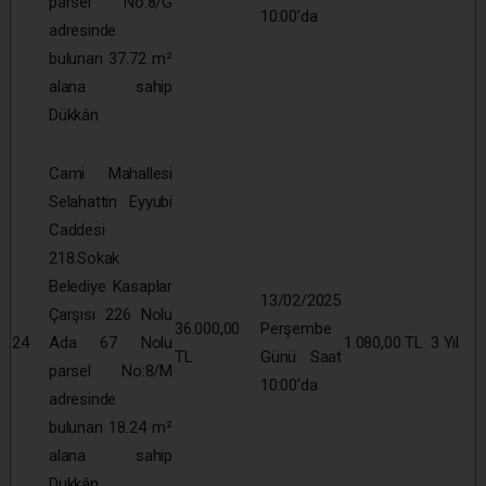
parsel No:8/G
10:00’da
adresinde
bulunan 37.72 m²
alana sahip
Dükkân
Cami Mahallesi
Selahattin Eyyubi
Caddesi
218.Sokak
Belediye Kasaplar
13/02/2025
Çarşısı 226 Nolu
36.000,00
Perşembe
24
Ada 67 Nolu
1.080,00 TL
3 Yıl
TL
Günü Saat
parsel No:8/M
10:00’da
adresinde
bulunan 18.24 m²
alana sahip
Dükkân