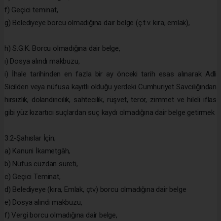
f) Geçici teminat,
g) Belediyeye borcu olmadığına dair belge (ç.t.v. kira, emlak),
h) S.G.K. Borcu olmadığına dair belge,
ı) Dosya alındı makbuzu,
i) İhale tarihinden en fazla bir ay önceki tarih esas alınarak Adli
Sicilden veya nüfusa kayıtlı olduğu yerdeki Cumhuriyet Savcılığından
hırsızlık, dolandırıcılık, sahtecilik, rüşvet, terör, zimmet ve hileli iflas
gibi yüz kızartıcı suçlardan suç kaydı olmadığına dair belge getirmek
3.2-Şahıslar İçin;
a) Kanuni İkametgâh,
b) Nüfus cüzdan sureti,
c) Geçici Teminat,
d) Belediyeye (kira, Emlak, çtv) borcu olmadığına dair belge
e) Dosya alındı makbuzu,
f) Vergi borcu olmadığına dair belge,