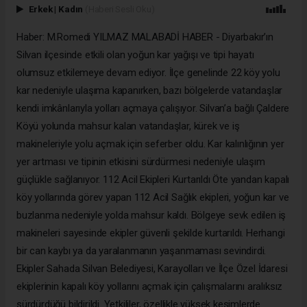
Erkek
|
Kadın
(Haberi Sesli Oku)
Haber: M.Romedi YILMAZ MALABADİ HABER - Diyarbakır’ın
Silvan ilçesinde etkili olan yoğun kar yağışı ve tipi hayatı
olumsuz etkilemeye devam ediyor. İlçe genelinde 22 köy yolu
kar nedeniyle ulaşıma kapanırken, bazı bölgelerde vatandaşlar
kendi imkânlarıyla yolları açmaya çalışıyor. Silvan’a bağlı Çaldere
Köyü yolunda mahsur kalan vatandaşlar, kürek ve iş
makineleriyle yolu açmak için seferber oldu. Kar kalınlığının yer
yer artması ve tipinin etkisini sürdürmesi nedeniyle ulaşım
güçlükle sağlanıyor. 112 Acil Ekipleri Kurtarıldı Öte yandan kapalı
köy yollarında görev yapan 112 Acil Sağlık ekipleri, yoğun kar ve
buzlanma nedeniyle yolda mahsur kaldı. Bölgeye sevk edilen iş
makineleri sayesinde ekipler güvenli şekilde kurtarıldı. Herhangi
bir can kaybı ya da yaralanmanın yaşanmaması sevindirdi.
Ekipler Sahada Silvan Belediyesi, Karayolları ve İlçe Özel İdaresi
ekiplerinin kapalı köy yollarını açmak için çalışmalarını aralıksız
sürdürdüğü bildirildi. Yetkililer, özellikle yüksek kesimlerde