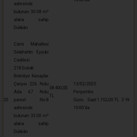
adresinde
bulunan 30.08 m²
alana sahip
Dükkân
Cami Mahallesi
Selahattin Eyyubi
Caddesi
218.Sokak
Belediye Kasaplar
Çarşısı 226 Nolu
13/02/2025
38.400,00
Ada 67 Nolu
Perşembe
TL
20
parsel No:8
Günü Saat
1.152,00 TL
3 Yıl
adresinde
10:00’da
bulunan 33.00 m²
alana sahip
Dükkân