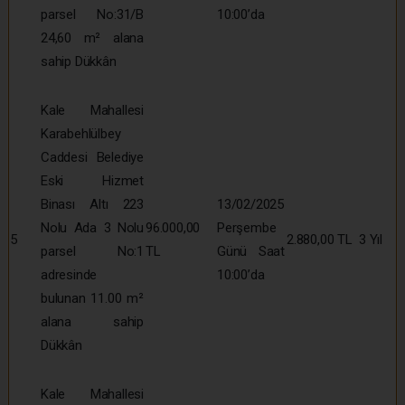
parsel No:31/B
10:00’da
24,60 m² alana
sahip Dükkân
Kale Mahallesi
Karabehlülbey
Caddesi Belediye
Eski Hizmet
Binası Altı 223
13/02/2025
Nolu Ada 3 Nolu
96.000,00
Perşembe
5
2.880,00 TL
3 Yıl
parsel No:1
TL
Günü Saat
adresinde
10:00’da
bulunan 11.00 m²
alana sahip
Dükkân
Kale Mahallesi