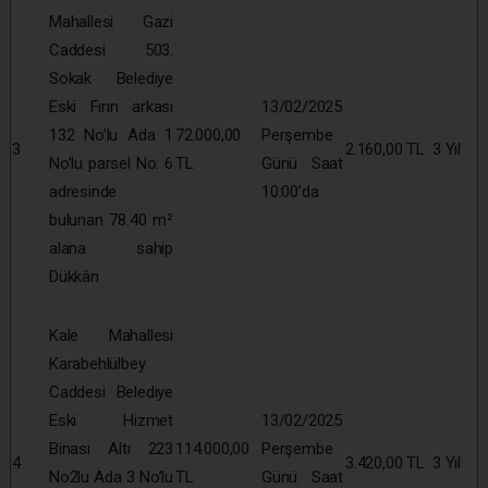
Mahallesi Gazi
Caddesi 503.
Sokak Belediye
Eski Fırın arkası
13/02/2025
132 No’lu Ada 1
72.000,00
Perşembe
3
2.160,00 TL
3 Yıl
No’lu parsel No: 6
TL
Günü Saat
adresinde
10:00’da
bulunan 78.40 m²
alana sahip
Dükkân
Kale Mahallesi
Karabehlülbey
Caddesi Belediye
Eski Hizmet
13/02/2025
Binası Altı 223
114.000,00
Perşembe
4
3.420,00 TL
3 Yıl
No2lu Ada 3 No’lu
TL
Günü Saat