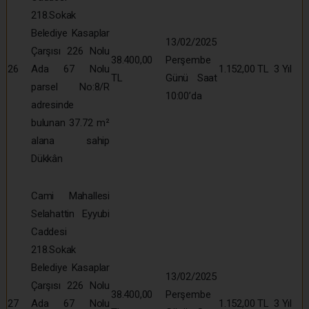
218.Sokak
Belediye Kasaplar
13/02/2025
Çarşısı 226 Nolu
38.400,00
Perşembe
26
Ada 67 Nolu
1.152,00 TL
3 Yıl
TL
Günü Saat
parsel No:8/R
10:00’da
adresinde
bulunan 37.72 m²
alana sahip
Dükkân
Cami Mahallesi
Selahattin Eyyubi
Caddesi
218.Sokak
Belediye Kasaplar
13/02/2025
Çarşısı 226 Nolu
38.400,00
Perşembe
27
Ada 67 Nolu
1.152,00 TL
3 Yıl