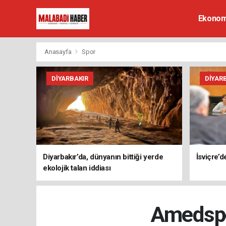
Ekonom
Anasayfa
Spor
DIYARBAKIR
DIYAR
Diyarbakır’da, dünyanın bittiği yerde
İsviçre’
ekolojik talan iddiası
Amedspor