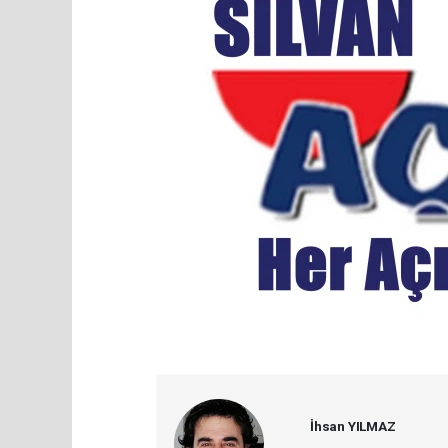
İhsan YILMAZ