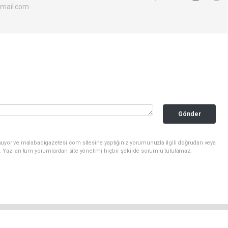
mail.com
Gönder
nuyor ve malabadigazetesi.com sitesine yaptığınız yorumunuzla ilgili doğrudan veya
. Yazılan tüm yorumlardan site yönetimi hiçbir şekilde sorumlu tutulamaz.