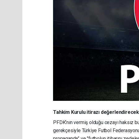
Tahkim Kurulu itirazı değerlendirecek
PFDK’nın vermiş olduğu cezayı haksız bu
gerekçesiyle Türkiye Futbol Federasyonu 
propaganda” ve "futbolun itibarını zedel