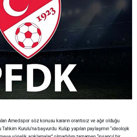
lan Amedspor söz konusu kararın orantısız ve ağır olduğu
Tahkim Kurulu’na başvurdu. Kulüp yapılan paylaşımın “ideolojik
emeye yönelik açıklamalar" olmadığını tamamen “insancıl bir