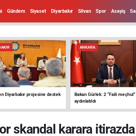
i
Gündem
Siyaset
Diyarbakır
Silvan
Spor
Asayiş
Sa
BAKIR
ANKARA
den Diyarbakır projesine destek
Bakan Gürlek: 2 “Faili meçhul
aydınlatıldı
 skandal karara itirazd