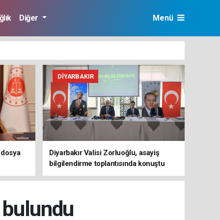
ğlık
Diğer
Menü
DIYARBAKIR
” dosya
Diyarbakır Valisi Zorluoğlu, asayiş
bilgilendirme toplantısında konuştu
a bulundu