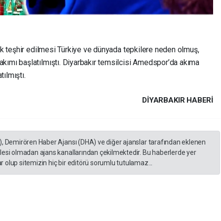
rek teşhir edilmesi Türkiye ve dünyada tepkilere neden olmuş,
kımı başlatılmıştı. Diyarbakır temsilcisi Amedspor’da akıma
ılmıştı.
DIYARBAKIR HABERİ
), Demirören Haber Ajansı (DHA) ve diğer ajanslar tarafından eklenen
lesi olmadan ajans kanallarından çekilmektedir. Bu haberlerde yer
 olup sitemizin hiç bir editörü sorumlu tutulamaz...