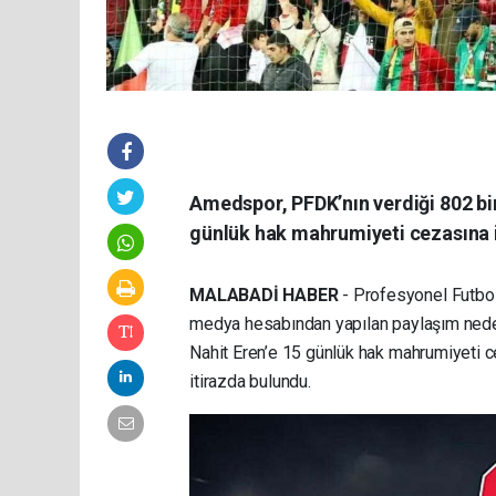
Amedspor, PFDK’nın verdiği 802 bin
günlük hak mahrumiyeti cezasına 
MALABADİ HABER
- Profesyonel Futbol
medya hesabından yapılan paylaşım nede
Nahit Eren’e 15 günlük hak mahrumiyeti 
itirazda bulundu.