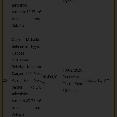
10:00’da
adresinde
bulunan 33.37 m²
alana sahip
Dükkân
Cami Mahallesi
Selahattin Eyyubi
Caddesi
218.Sokak
Belediye Kasaplar
13/02/2025
Çarşısı 226 Nolu
38.400,00
Perşembe
23
Ada 67 Nolu
1.152,00 TL
3 Yıl
TL
Günü Saat
parsel No:8/G
10:00’da
adresinde
bulunan 37.72 m²
alana sahip
Dükkân