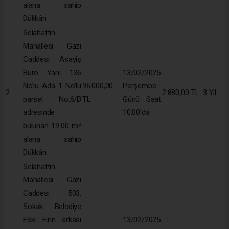
alana sahip
Dükkân
Selahattin
Mahallesi Gazi
Caddesi Asayiş
Büro Yanı 136
13/02/2025
No’lu Ada 1 No’lu
96.000,00
Perşembe
2
2.880,00 TL
3 Yıl
parsel No:6/B
TL
Günü Saat
adresinde
10:00’da
bulunan 19.00 m²
alana sahip
Dükkân
Selahattin
Mahallesi Gazi
Caddesi 503.
Sokak Belediye
Eski Fırın arkası
13/02/2025