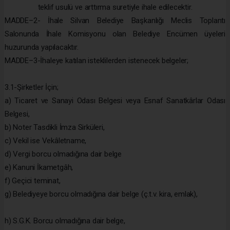
teklif usulü ve arttırma suretiyle ihale edilecektir.
MADDE–2- İhale Silvan Belediye Başkanlığı Meclis Toplantı
Salonunda İhale Komisyonu olan Belediye Encümen üyeleri
huzurunda yapılacaktır.
MADDE–3-İhaleye katılan isteklilerden istenecek belgeler;
3.1-Şirketler İçin;
a) Ticaret ve Sanayi Odası Belgesi veya Esnaf Sanatkârlar Odası
Belgesi,
b) Noter Tasdikli İmza Sirküleri,
c) Vekil ise Vekâletname,
d) Vergi borcu olmadığına dair belge
e) Kanuni İkametgâh,
f) Geçici teminat,
g) Belediyeye borcu olmadığına dair belge (ç.t.v. kira, emlak),
h) S.G.K. Borcu olmadığına dair belge,