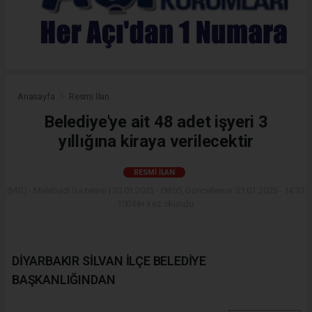
Anasayfa
Resmi İlan
Belediye'ye ait 48 adet işyeri 3
yıllığına kiraya verilecektir
RESMI İLAN
(MG) - Malabadi Gazetesi | 30.01.2025 - 08:05, Güncelleme: 31.01.2025 - 14:32
10044+ kez okundu.
DİYARBAKIR SİLVAN İLÇE BELEDİYE
BAŞKANLIĞINDAN