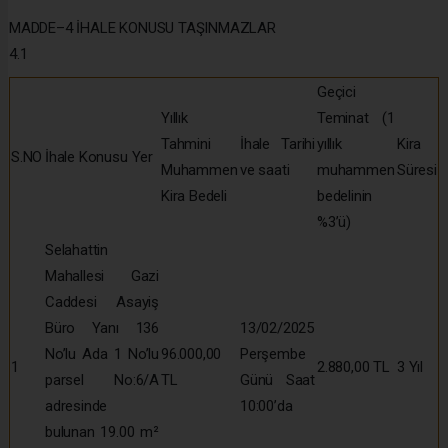
MADDE–4 İHALE KONUSU TAŞINMAZLAR
4.1
Geçici
Yıllık
Teminat (1
Tahmini
İhale Tarihi
yıllık
Kira
S.NO
İhale Konusu Yer
Muhammen
ve saati
muhammen
Süresi
Kira Bedeli
bedelinin
%3’ü)
Selahattin
Mahallesi Gazi
Caddesi Asayiş
Büro Yanı 136
13/02/2025
No’lu Ada 1 No’lu
96.000,00
Perşembe
1
2.880,00 TL
3 Yıl
parsel No:6/A
TL
Günü Saat
adresinde
10:00’da
bulunan 19.00 m²