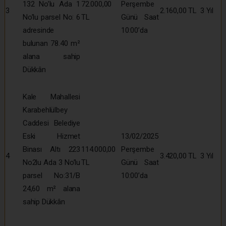
132 No’lu Ada 1
72.000,00
Perşembe
3
2.160,00 TL
3 Yıl
No’lu parsel No: 6
TL
Günü Saat
adresinde
10:00’da
bulunan 78.40 m²
alana sahip
Dükkân
Kale Mahallesi
Karabehlülbey
Caddesi Belediye
Eski Hizmet
13/02/2025
Binası Altı 223
114.000,00
Perşembe
4
3.420,00 TL
3 Yıl
No2lu Ada 3 No’lu
TL
Günü Saat
parsel No:31/B
10:00’da
24,60 m² alana
sahip Dükkân