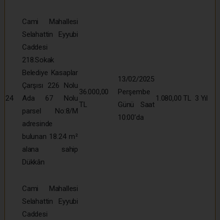
Cami Mahallesi
Selahattin Eyyubi
Caddesi
218.Sokak
Belediye Kasaplar
13/02/2025
Çarşısı 226 Nolu
36.000,00
Perşembe
24
Ada 67 Nolu
1.080,00 TL
3 Yıl
TL
Günü Saat
parsel No:8/M
10:00’da
adresinde
bulunan 18.24 m²
alana sahip
Dükkân
Cami Mahallesi
Selahattin Eyyubi
Caddesi