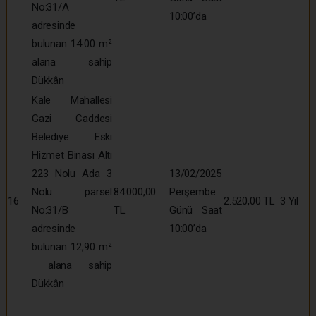
No:31/A
10:00’da
adresinde
bulunan 14.00 m²
alana sahip
Dükkân
Kale Mahallesi
Gazi Caddesi
Belediye Eski
Hizmet Binası Altı
223 Nolu Ada 3
13/02/2025
Nolu parsel
84.000,00
Perşembe
16
2.520,00 TL
3 Yıl
No:31/B
TL
Günü Saat
adresinde
10:00’da
bulunan 12,90 m²
alana sahip
Dükkân