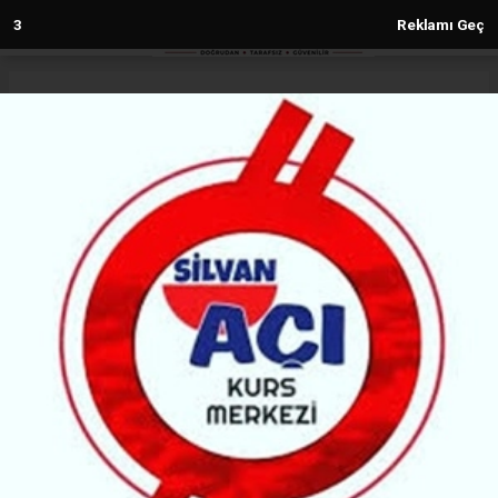
1
Reklamı Geç
Anasayfa
Diyarbakır
Amedspor’un kaptanı ve golcüsü
iddialı: Hedef Süper Lig
DIYARBAKIR
(MH) - MALABADİ HABER | 17.09.2025 - 17:25, Güncelleme: 18.09.2025 - 13:03
10815+ kez okundu.
Amedspor’un kaptanı Uğur Adem Gezer ve forvet
oyuncusu Dia Saba, Sakaryaspor deplasmanı
öncesi açıklamalarda bulundu; takımın Süper Lig
hedefi doğrultusunda yoluna kararlılıkla devam
ettiğini vurguladılar.