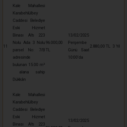
Kale Mahallesi
Karabehlülbey
Caddesi Belediye
Eski Hizmet
Binası Altı 223
13/02/2025
Nolu Ada 3 Nolu
96.000,00
Perşembe
11
2.880,00 TL
3 Yıl
parsel No: 7/B
TL
Günü Saat
adresinde
10:00’da
bulunan 15.00 m²
alana sahip
Dükkân
Kale Mahallesi
Karabehlülbey
Caddesi Belediye
Eski Hizmet
13/02/2025
Binası Altı 223