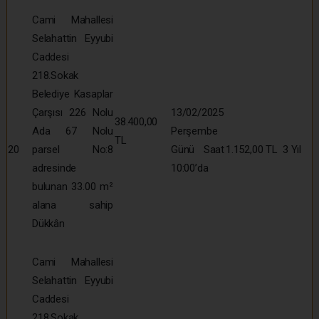
Cami Mahallesi
Selahattin Eyyubi
Caddesi
218.Sokak
Belediye Kasaplar
Çarşısı 226 Nolu
13/02/2025
38.400,00
Ada 67 Nolu
Perşembe
TL
20
parsel No:8
Günü Saat
1.152,00 TL
3 Yıl
adresinde
10:00’da
bulunan 33.00 m²
alana sahip
Dükkân
Cami Mahallesi
Selahattin Eyyubi
Caddesi
218.Sokak