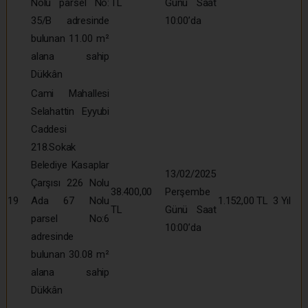
Nolu parsel No:
TL
Günü Saat
35/B adresinde
10:00’da
bulunan 11.00 m²
alana sahip
Dükkân
Cami Mahallesi
Selahattin Eyyubi
Caddesi
218.Sokak
Belediye Kasaplar
13/02/2025
Çarşısı 226 Nolu
38.400,00
Perşembe
19
Ada 67 Nolu
1.152,00 TL
3 Yıl
TL
Günü Saat
parsel No:6
10:00’da
adresinde
bulunan 30.08 m²
alana sahip
Dükkân