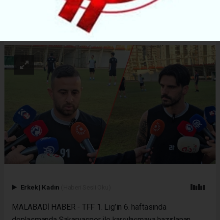
ABONE OL
Erkek
|
Kadın
(Haberi Sesli Oku)
MALABADİ HABER - TFF 1. Lig’in 6. haftasında
deplasmanda Sakaryaspor ile karşılaşmaya hazırlanan