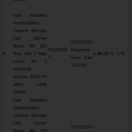
Kale Mahallesi
Karabehlülbey
Caddesi Belediye
Eski Hizmet
13/02/2025
Binası Altı 223
216.000,00
Perşembe
8
Nolu Ada 3 Nolu
6.480,00 TL
3 Yıl
TL
Günü Saat
parsel No: 5
10:00’da
adresinde
bulunan 45.00 m²
alana sahip
Dükkân
Kale Mahallesi
Karabehlülbey
Caddesi Belediye
Eski Hizmet
13/02/2025
Binası Altı 223