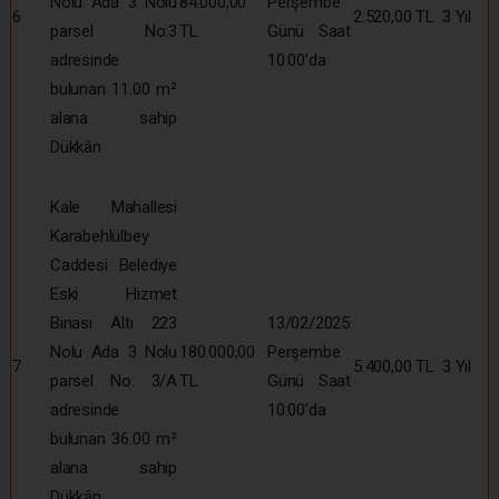
Nolu Ada 3 Nolu
84.000,00
Perşembe
6
2.520,00 TL
3 Yıl
parsel No:3
TL
Günü Saat
adresinde
10:00’da
bulunan 11.00 m²
alana sahip
Dükkân
Kale Mahallesi
Karabehlülbey
Caddesi Belediye
Eski Hizmet
Binası Altı 223
13/02/2025
Nolu Ada 3 Nolu
180.000,00
Perşembe
7
5.400,00 TL
3 Yıl
parsel No: 3/A
TL
Günü Saat
adresinde
10:00’da
bulunan 36.00 m²
alana sahip
Dükkân