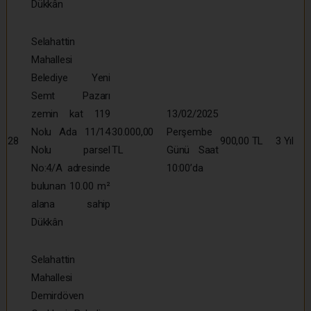
Dükkân
Selahattin
Mahallesi
Belediye Yeni
Semt Pazarı
zemin kat 119
13/02/2025
Nolu Ada 11/14
30.000,00
Perşembe
28
900,00 TL
3 Yıl
Nolu parsel
TL
Günü Saat
No:4/A adresinde
10:00’da
bulunan 10.00 m²
alana sahip
Dükkân
Selahattin
Mahallesi
Demirdöven