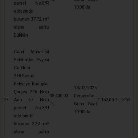
parsel No:8/R
10:00’da
adresinde
bulunan 37.72 m²
alana sahip
Dükkân
Cami Mahallesi
Selahattin Eyyubi
Caddesi
218.Sokak
Belediye Kasaplar
13/02/2025
Çarşısı 226 Nolu
38.400,00
Perşembe
27
Ada 67 Nolu
1.152,00 TL
3 Yıl
TL
Günü Saat
parsel No:8/U
10:00’da
adresinde
bulunan 32.4 m²
alana sahip