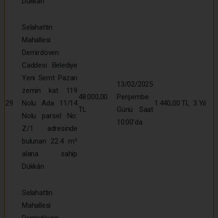
Dükkân
Selahattin
Mahallesi
Demirdöven
Caddesi Belediye
Yeni Semt Pazarı
13/02/2025
zemin kat 119
48.000,00
Perşembe
29
Nolu Ada 11/14
1.440,00 TL
3 Yıl
TL
Günü Saat
Nolu parsel No:
10:00’da
Z/1 adresinde
bulunan 22.4 m²
alana sahip
Dükkân
Selahattin
Mahallesi
Demirdöven