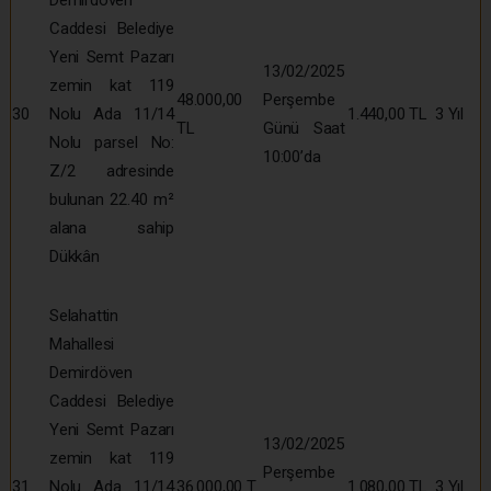
Caddesi Belediye
Yeni Semt Pazarı
13/02/2025
zemin kat 119
48.000,00
Perşembe
30
Nolu Ada 11/14
1.440,00 TL
3 Yıl
TL
Günü Saat
Nolu parsel No:
10:00’da
Z/2 adresinde
bulunan 22.40 m²
alana sahip
Dükkân
Selahattin
Mahallesi
Demirdöven
Caddesi Belediye
Yeni Semt Pazarı
13/02/2025
zemin kat 119
Perşembe
31
Nolu Ada 11/14
36.000,00 T
1.080,00 TL
3 Yıl