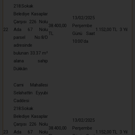
218.Sokak
Belediye Kasaplar
13/02/2025
Çarşısı 226 Nolu
38.400,00
Perşembe
22
Ada 67 Nolu
1.152,00 TL
3 Yıl
TL
Günü Saat
parsel No:8/D
10:00’da
adresinde
bulunan 33.37 m²
alana sahip
Dükkân
Cami Mahallesi
Selahattin Eyyubi
Caddesi
218.Sokak
Belediye Kasaplar
13/02/2025
Çarşısı 226 Nolu
38.400,00
Perşembe
23
Ada 67 Nolu
1.152,00 TL
3 Yıl