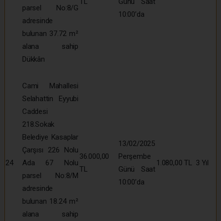
TL
Günü Saat
parsel No:8/G
10:00’da
adresinde
bulunan 37.72 m²
alana sahip
Dükkân
Cami Mahallesi
Selahattin Eyyubi
Caddesi
218.Sokak
Belediye Kasaplar
13/02/2025
Çarşısı 226 Nolu
36.000,00
Perşembe
24
Ada 67 Nolu
1.080,00 TL
3 Yıl
TL
Günü Saat
parsel No:8/M
10:00’da
adresinde
bulunan 18.24 m²
alana sahip