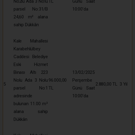
No2lu Ada 3 No’lu
TL
Günü Saat
parsel No:31/B
10:00’da
24,60 m² alana
sahip Dükkân
Kale Mahallesi
Karabehlülbey
Caddesi Belediye
Eski Hizmet
Binası Altı 223
13/02/2025
Nolu Ada 3 Nolu
96.000,00
Perşembe
5
2.880,00 TL
3 Yıl
parsel No:1
TL
Günü Saat
adresinde
10:00’da
bulunan 11.00 m²
alana sahip
Dükkân