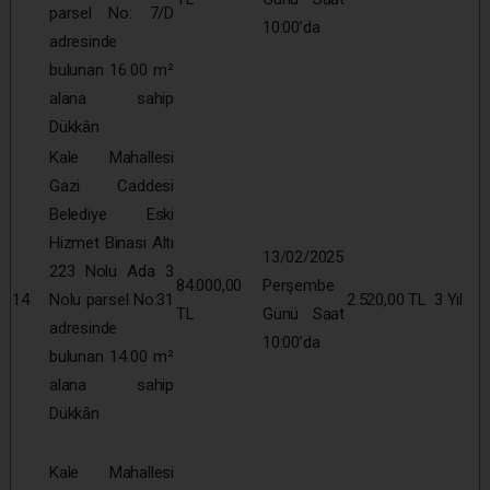
parsel No: 7/D
10:00’da
adresinde
bulunan 16.00 m²
alana sahip
Dükkân
Kale Mahallesi
Gazi Caddesi
Belediye Eski
Hizmet Binası Altı
13/02/2025
223 Nolu Ada 3
84.000,00
Perşembe
14
Nolu parsel No:31
2.520,00 TL
3 Yıl
TL
Günü Saat
adresinde
10:00’da
bulunan 14.00 m²
alana sahip
Dükkân
Kale Mahallesi