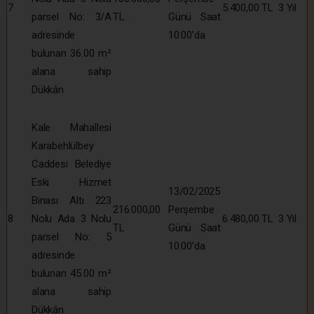
7
5.400,00 TL
3 Yıl
parsel No: 3/A
TL
Günü Saat
adresinde
10:00’da
bulunan 36.00 m²
alana sahip
Dükkân
Kale Mahallesi
Karabehlülbey
Caddesi Belediye
Eski Hizmet
13/02/2025
Binası Altı 223
216.000,00
Perşembe
8
Nolu Ada 3 Nolu
6.480,00 TL
3 Yıl
TL
Günü Saat
parsel No: 5
10:00’da
adresinde
bulunan 45.00 m²
alana sahip
Dükkân