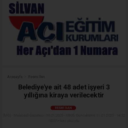
Anasayfa
Resmi İlan
Belediye'ye ait 48 adet işyeri 3
yıllığına kiraya verilecektir
RESMI İLAN
(MG) - Malabadi Gazetesi | 30.01.2025 - 08:05, Güncelleme: 31.01.2025 - 14:32
10051+ kez okundu.