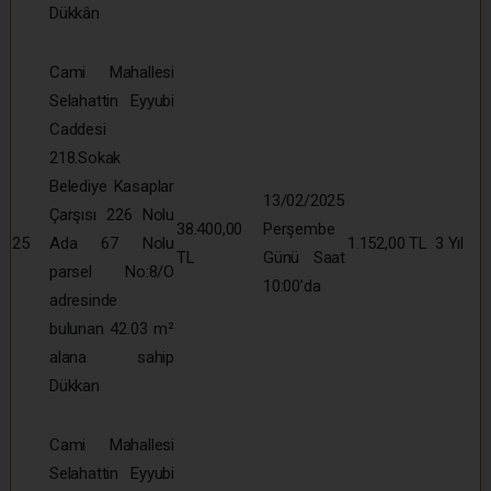
Dükkân
Cami Mahallesi
Selahattin Eyyubi
Caddesi
218.Sokak
Belediye Kasaplar
13/02/2025
Çarşısı 226 Nolu
38.400,00
Perşembe
25
Ada 67 Nolu
1.152,00 TL
3 Yıl
TL
Günü Saat
parsel No:8/O
10:00’da
adresinde
bulunan 42.03 m²
alana sahip
Dükkan
Cami Mahallesi
Selahattin Eyyubi