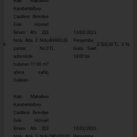
Kale Mahallesi
Karabehlülbey
Caddesi Belediye
Eski Hizmet
Binası Altı 223
13/02/2025
Nolu Ada 3 Nolu
84.000,00
Perşembe
6
2.520,00 TL
3 Yıl
parsel No:3
TL
Günü Saat
adresinde
10:00’da
bulunan 11.00 m²
alana sahip
Dükkân
Kale Mahallesi
Karabehlülbey
Caddesi Belediye
Eski Hizmet
Binası Altı 223
13/02/2025
Nolu Ada 3 Nolu
180.000,00
Perşembe