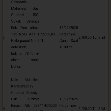
Selahattin
Mahallesi Gazi
Caddesi 503.
Sokak Belediye
Eski Fırın arkası
13/02/2025
132 No’lu Ada 1
72.000,00
Perşembe
3
2.160,00 TL
3 Yıl
No’lu parsel No: 6
TL
Günü Saat
adresinde
10:00’da
bulunan 78.40 m²
alana sahip
Dükkân
Kale Mahallesi
Karabehlülbey
Caddesi Belediye
Eski Hizmet
13/02/2025
Binası Altı 223
114.000,00
Perşembe
4
3.420,00 TL
3 Yıl