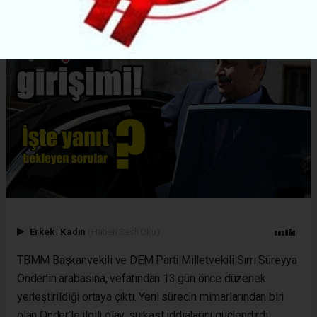
Erkek
|
Kadın
(Haberi Sesli Oku)
TBMM Başkanvekili ve DEM Parti Milletvekili Sırrı Süreyya
Önder’in arabasına, vefatından 13 gün önce düzenek
yerleştirildiği ortaya çıktı. Yeni sürecin mimarlarından biri
olan Önder’le ilgili olay, suikast iddialarını güçlendirdi.