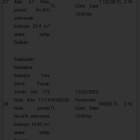
27
Ada 67 Nolu
1.152,00 TL
3 Yıl
TL
Günü Saat
parsel No:8/U
10:00’da
adresinde
bulunan 32.4 m²
alana sahip
Dükkân
Selahattin
Mahallesi
Belediye Yeni
Semt Pazarı
zemin kat 119
13/02/2025
Nolu Ada 11/14
30.000,00
Perşembe
28
900,00 TL
3 Yıl
Nolu parsel
TL
Günü Saat
No:4/A adresinde
10:00’da
bulunan 10.00 m²
alana sahip