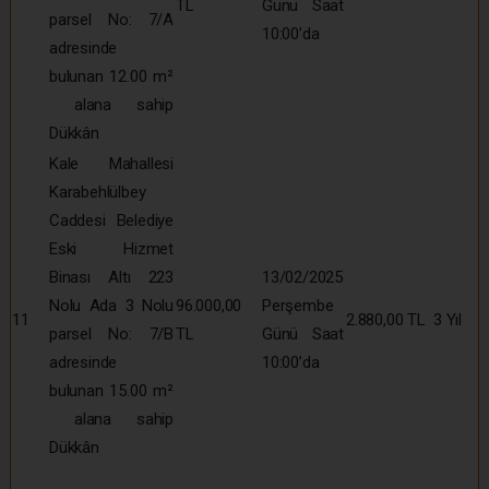
TL
Günü Saat
parsel No: 7/A
10:00’da
adresinde
bulunan 12.00 m²
alana sahip
Dükkân
Kale Mahallesi
Karabehlülbey
Caddesi Belediye
Eski Hizmet
Binası Altı 223
13/02/2025
Nolu Ada 3 Nolu
96.000,00
Perşembe
11
2.880,00 TL
3 Yıl
parsel No: 7/B
TL
Günü Saat
adresinde
10:00’da
bulunan 15.00 m²
alana sahip
Dükkân