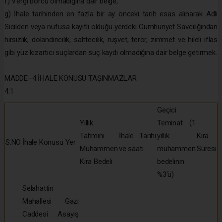
f) Vergi borcu olmadığına dair belge,
g) İhale tarihinden en fazla bir ay önceki tarih esas alınarak Adli
Sicilden veya nüfusa kayıtlı olduğu yerdeki Cumhuriyet Savcılığından
hırsızlık, dolandırıcılık, sahtecilik, rüşvet, terör, zimmet ve hileli iflas
gibi yüz kızartıcı suçlardan suç kaydı olmadığına dair belge getirmek.
MADDE–4 İHALE KONUSU TAŞINMAZLAR
4.1
Geçici
Yıllık
Teminat (1
Tahmini
İhale Tarihi
yıllık
Kira
S.NO
İhale Konusu Yer
Muhammen
ve saati
muhammen
Süresi
Kira Bedeli
bedelinin
%3’ü)
Selahattin
Mahallesi Gazi
Caddesi Asayiş