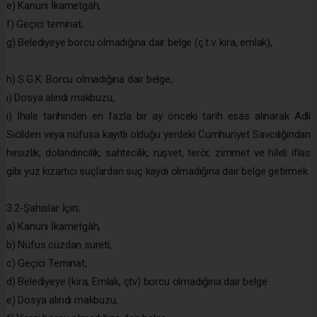
e) Kanuni İkametgâh,
f) Geçici teminat,
g) Belediyeye borcu olmadığına dair belge (ç.t.v. kira, emlak),
h) S.G.K. Borcu olmadığına dair belge,
ı) Dosya alındı makbuzu,
i) İhale tarihinden en fazla bir ay önceki tarih esas alınarak Adli
Sicilden veya nüfusa kayıtlı olduğu yerdeki Cumhuriyet Savcılığından
hırsızlık, dolandırıcılık, sahtecilik, rüşvet, terör, zimmet ve hileli iflas
gibi yüz kızartıcı suçlardan suç kaydı olmadığına dair belge getirmek
3.2-Şahıslar İçin;
a) Kanuni İkametgâh,
b) Nüfus cüzdan sureti,
c) Geçici Teminat,
d) Belediyeye (kira, Emlak, çtv) borcu olmadığına dair belge
e) Dosya alındı makbuzu,