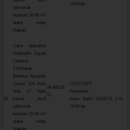
10:00’da
adresinde
bulunan 30.08 m²
alana sahip
Dükkân
Cami Mahallesi
Selahattin Eyyubi
Caddesi
218.Sokak
Belediye Kasaplar
Çarşısı 226 Nolu
13/02/2025
38.400,00
Ada 67 Nolu
Perşembe
TL
20
parsel No:8
Günü Saat
1.152,00 TL
3 Yıl
adresinde
10:00’da
bulunan 33.00 m²
alana sahip
Dükkân