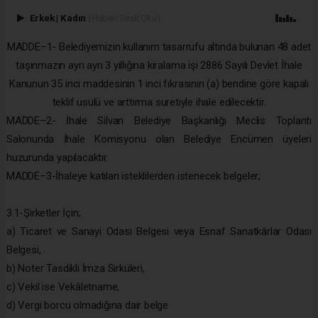
Erkek
|
Kadın
(Haberi Sesli Oku)
MADDE–1- Belediyemizin kullanım tasarrufu altında bulunan 48 adet
taşınmazın ayrı ayrı 3 yıllığına kiralama işi 2886 Sayılı Devlet İhale
Kanunun 35 inci maddesinin 1 inci fıkrasının (a) bendine göre kapalı
teklif usulü ve arttırma suretiyle ihale edilecektir.
MADDE–2- İhale Silvan Belediye Başkanlığı Meclis Toplantı
Salonunda İhale Komisyonu olan Belediye Encümen üyeleri
huzurunda yapılacaktır.
MADDE–3-İhaleye katılan isteklilerden istenecek belgeler;
3.1-Şirketler İçin;
a) Ticaret ve Sanayi Odası Belgesi veya Esnaf Sanatkârlar Odası
Belgesi,
b) Noter Tasdikli İmza Sirküleri,
c) Vekil ise Vekâletname,
d) Vergi borcu olmadığına dair belge