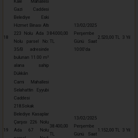
Kale Mahallesi
Gazi Caddesi
Belediye Eski
Hizmet Binası Altı
13/02/2025
223 Nolu Ada 3
84.000,00
Perşembe
18
2.520,00 TL
3 Yıl
Nolu parsel No:
TL
Günü Saat
35/B adresinde
10:00’da
bulunan 11.00 m²
alana sahip
Dükkân
Cami Mahallesi
Selahattin Eyyubi
Caddesi
218.Sokak
Belediye Kasaplar
13/02/2025
Çarşısı 226 Nolu
38.400,00
Perşembe
19
Ada 67 Nolu
1.152,00 TL
3 Yıl
TL
Günü Saat
parsel No:6