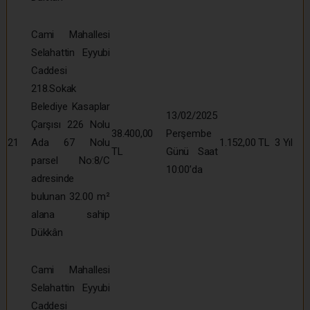
Cami Mahallesi
Selahattin Eyyubi
Caddesi
218.Sokak
Belediye Kasaplar
13/02/2025
Çarşısı 226 Nolu
38.400,00
Perşembe
21
Ada 67 Nolu
1.152,00 TL
3 Yıl
TL
Günü Saat
parsel No:8/C
10:00’da
adresinde
bulunan 32.00 m²
alana sahip
Dükkân
Cami Mahallesi
Selahattin Eyyubi
Caddesi