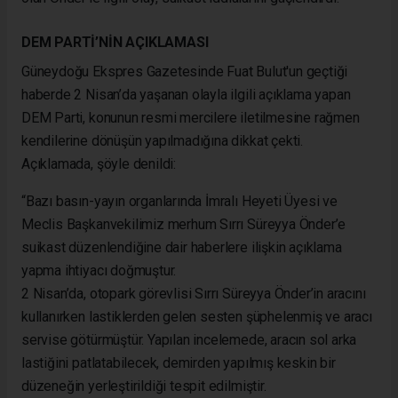
DEM PARTİ’NİN AÇIKLAMASI
Güneydoğu Ekspres Gazetesinde Fuat Bulut'un geçtiği
haberde 2 Nisan’da yaşanan olayla ilgili açıklama yapan
DEM Parti, konunun resmi mercilere iletilmesine rağmen
kendilerine dönüşün yapılmadığına dikkat çekti.
Açıklamada, şöyle denildi:
“Bazı basın-yayın organlarında İmralı Heyeti Üyesi ve
Meclis Başkanvekilimiz merhum Sırrı Süreyya Önder’e
suikast düzenlendiğine dair haberlere ilişkin açıklama
yapma ihtiyacı doğmuştur.
2 Nisan’da, otopark görevlisi Sırrı Süreyya Önder’in aracını
kullanırken lastiklerden gelen sesten şüphelenmiş ve aracı
servise götürmüştür. Yapılan incelemede, aracın sol arka
lastiğini patlatabilecek, demirden yapılmış keskin bir
düzeneğin yerleştirildiği tespit edilmiştir.