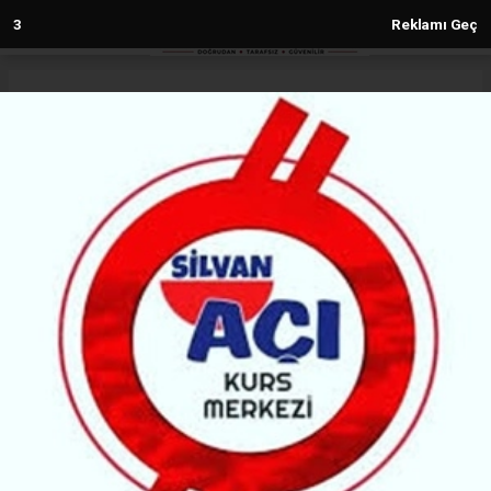
2
Reklamı Geç
Anasayfa
Gündem
Barışa suikast girişimi! İşte yanıt
bekleyen sorular
GÜNDEM
(MG) - Malabadi Gazetesi | 08.05.2025 - 16:39, Güncelleme: 08.05.2025 - 16:39
7926+ kez okundu.
DEM Parti’nin gündeme bomba gibi düşen
açıklaması, Sırrı Süreyya Önder’in, vefatından 13
gün önce öldürülmek istendiğini ortaya koydu.
ABONE OL