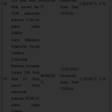
223 Nolu Ada 3
84.000,00
Perşembe
18
2.520,00 TL
3 Yıl
Nolu parsel No:
TL
Günü Saat
35/B adresinde
10:00’da
bulunan 11.00 m²
alana sahip
Dükkân
Cami Mahallesi
Selahattin Eyyubi
Caddesi
218.Sokak
Belediye Kasaplar
13/02/2025
Çarşısı 226 Nolu
38.400,00
Perşembe
19
Ada 67 Nolu
1.152,00 TL
3 Yıl
TL
Günü Saat
parsel No:6
10:00’da
adresinde
bulunan 30.08 m²
alana sahip
Dükkân