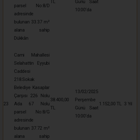
TL
Günü Saat
parsel No:8/D
10:00’da
adresinde
bulunan 33.37 m²
alana sahip
Dükkân
Cami Mahallesi
Selahattin Eyyubi
Caddesi
218.Sokak
Belediye Kasaplar
13/02/2025
Çarşısı 226 Nolu
38.400,00
Perşembe
23
Ada 67 Nolu
1.152,00 TL
3 Yıl
TL
Günü Saat
parsel No:8/G
10:00’da
adresinde
bulunan 37.72 m²
alana sahip