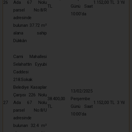
26
Ada 67 Nolu
1.152,00 TL
3 Yıl
TL
Günü Saat
parsel No:8/R
10:00’da
adresinde
bulunan 37.72 m²
alana sahip
Dükkân
Cami Mahallesi
Selahattin Eyyubi
Caddesi
218.Sokak
Belediye Kasaplar
13/02/2025
Çarşısı 226 Nolu
38.400,00
Perşembe
27
Ada 67 Nolu
1.152,00 TL
3 Yıl
TL
Günü Saat
parsel No:8/U
10:00’da
adresinde
bulunan 32.4 m²