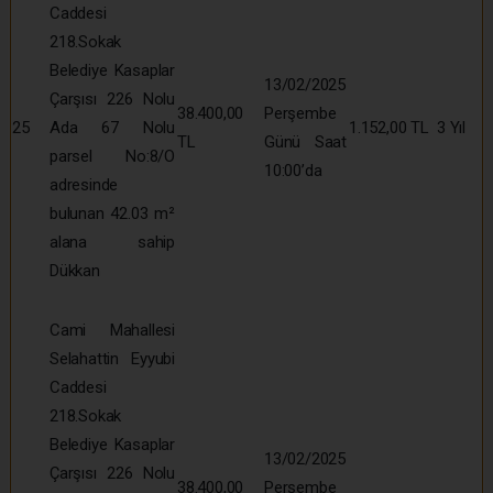
Caddesi
218.Sokak
Belediye Kasaplar
13/02/2025
Çarşısı 226 Nolu
38.400,00
Perşembe
25
Ada 67 Nolu
1.152,00 TL
3 Yıl
TL
Günü Saat
parsel No:8/O
10:00’da
adresinde
bulunan 42.03 m²
alana sahip
Dükkan
Cami Mahallesi
Selahattin Eyyubi
Caddesi
218.Sokak
Belediye Kasaplar
13/02/2025
Çarşısı 226 Nolu
38.400,00
Perşembe