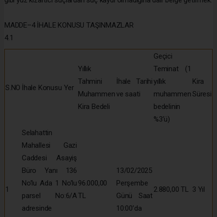
gibi yüz kızartıcı suçlardan suç kaydı olmadığına dair belge getirmek.
MADDE–4 İHALE KONUSU TAŞINMAZLAR
4.1
Geçici
Yıllık
Teminat (1
Tahmini
İhale Tarihi
yıllık
Kira
S.NO
İhale Konusu Yer
Muhammen
ve saati
muhammen
Süresi
Kira Bedeli
bedelinin
%3’ü)
Selahattin
Mahallesi Gazi
Caddesi Asayiş
Büro Yanı 136
13/02/2025
No’lu Ada 1 No’lu
96.000,00
Perşembe
1
2.880,00 TL
3 Yıl
parsel No:6/A
TL
Günü Saat
adresinde
10:00’da