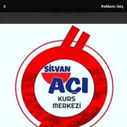
2
Reklamı Geç
Anasayfa
Diyarbakır
DİSKİ’den arıtmada yeni dönem:
Hedef Dicle’ye korumak
DIYARBAKIR
(MH) - MALABADİ HABER | 24.11.2025 - 15:49, Güncelleme: 24.11.2025 - 15:49
2380+ kez okundu.
Diyarbakır DİSKİ, İleri Biyolojik Atıksu Arıtma
Tesisinde yapılacak çalışmalar ile ilgili açıklama
yaptı.
ABONE OL