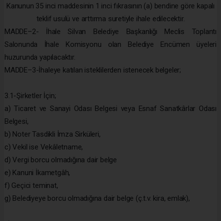
Kanunun 35 inci maddesinin 1 inci fıkrasının (a) bendine göre kapalı
teklif usulü ve arttırma suretiyle ihale edilecektir.
MADDE–2- İhale Silvan Belediye Başkanlığı Meclis Toplantı
Salonunda İhale Komisyonu olan Belediye Encümen üyeleri
huzurunda yapılacaktır.
MADDE–3-İhaleye katılan isteklilerden istenecek belgeler;
3.1-Şirketler İçin;
a) Ticaret ve Sanayi Odası Belgesi veya Esnaf Sanatkârlar Odası
Belgesi,
b) Noter Tasdikli İmza Sirküleri,
c) Vekil ise Vekâletname,
d) Vergi borcu olmadığına dair belge
e) Kanuni İkametgâh,
f) Geçici teminat,
g) Belediyeye borcu olmadığına dair belge (ç.t.v. kira, emlak),