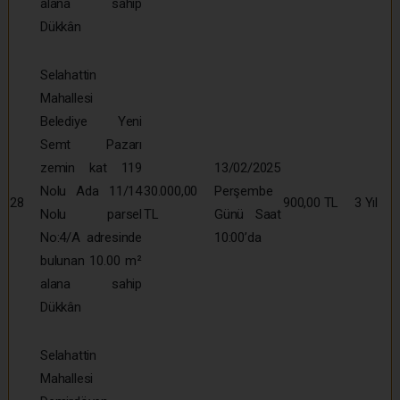
alana sahip
Dükkân
Selahattin
Mahallesi
Belediye Yeni
Semt Pazarı
zemin kat 119
13/02/2025
Nolu Ada 11/14
30.000,00
Perşembe
28
900,00 TL
3 Yıl
Nolu parsel
TL
Günü Saat
No:4/A adresinde
10:00’da
bulunan 10.00 m²
alana sahip
Dükkân
Selahattin
Mahallesi