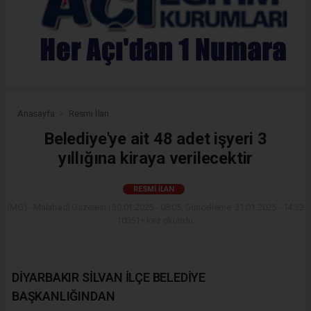
Anasayfa
Resmi İlan
Belediye'ye ait 48 adet işyeri 3
yıllığına kiraya verilecektir
RESMI İLAN
(MG) - Malabadi Gazetesi | 30.01.2025 - 08:05, Güncelleme: 31.01.2025 - 14:32
10051+ kez okundu.
DİYARBAKIR SİLVAN İLÇE BELEDİYE
BAŞKANLIĞINDAN