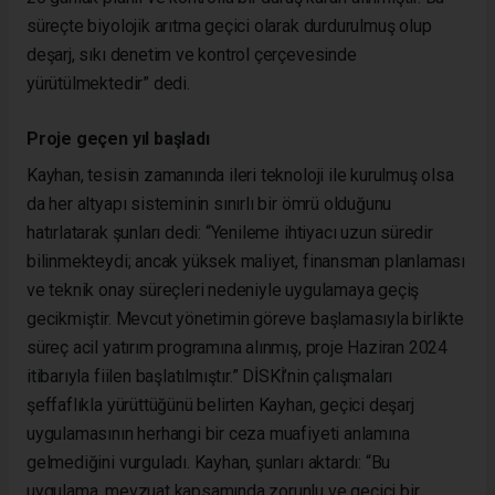
süreçte biyolojik arıtma geçici olarak durdurulmuş olup
deşarj, sıkı denetim ve kontrol çerçevesinde
yürütülmektedir” dedi.
Proje geçen yıl başladı
Kayhan, tesisin zamanında ileri teknoloji ile kurulmuş olsa
da her altyapı sisteminin sınırlı bir ömrü olduğunu
hatırlatarak şunları dedi: “Yenileme ihtiyacı uzun süredir
bilinmekteydi; ancak yüksek maliyet, finansman planlaması
ve teknik onay süreçleri nedeniyle uygulamaya geçiş
gecikmiştir. Mevcut yönetimin göreve başlamasıyla birlikte
süreç acil yatırım programına alınmış, proje Haziran 2024
itibarıyla fiilen başlatılmıştır.” DİSKİ’nin çalışmaları
şeffaflıkla yürüttüğünü belirten Kayhan, geçici deşarj
uygulamasının herhangi bir ceza muafiyeti anlamına
gelmediğini vurguladı. Kayhan, şunları aktardı: “Bu
uygulama, mevzuat kapsamında zorunlu ve geçici bir