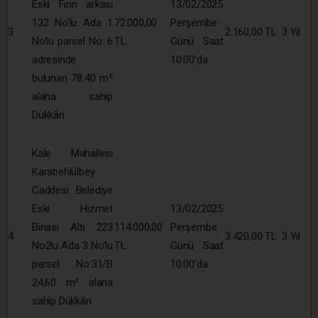
Eski Fırın arkası
13/02/2025
132 No’lu Ada 1
72.000,00
Perşembe
3
2.160,00 TL
3 Yıl
No’lu parsel No: 6
TL
Günü Saat
adresinde
10:00’da
bulunan 78.40 m²
alana sahip
Dükkân
Kale Mahallesi
Karabehlülbey
Caddesi Belediye
Eski Hizmet
13/02/2025
Binası Altı 223
114.000,00
Perşembe
4
3.420,00 TL
3 Yıl
No2lu Ada 3 No’lu
TL
Günü Saat
parsel No:31/B
10:00’da
24,60 m² alana
sahip Dükkân