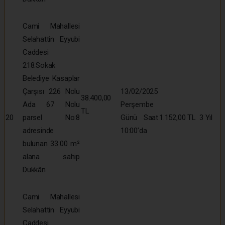
Cami Mahallesi
Selahattin Eyyubi
Caddesi
218.Sokak
Belediye Kasaplar
Çarşısı 226 Nolu
13/02/2025
38.400,00
Ada 67 Nolu
Perşembe
TL
20
parsel No:8
Günü Saat
1.152,00 TL
3 Yıl
adresinde
10:00’da
bulunan 33.00 m²
alana sahip
Dükkân
Cami Mahallesi
Selahattin Eyyubi
Caddesi