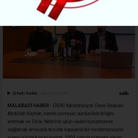
Erkek
|
Kadın
(Haberi Sesli Oku)
MALABADİ HABER
- DİSKİ Kanalizasyon Daire Başkanı
Abdullah Kayhan, kentin çevresel sürdürülebilirliğini
artırmak ve Dicle Nehri’nin uzun vadeli korunmasını
sağlamak amacıyla tesiste kapsamlı bir modernizasyon
süreci yürüttüklerini belirtti. 2003 yılında hizmete alınan