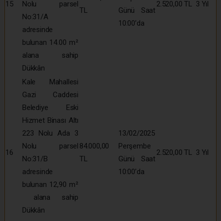
15
Nolu parsel
2.520,00 TL
3 Yıl
TL
Günü Saat
No:31/A
10:00’da
adresinde
bulunan 14.00 m²
alana sahip
Dükkân
Kale Mahallesi
Gazi Caddesi
Belediye Eski
Hizmet Binası Altı
223 Nolu Ada 3
13/02/2025
Nolu parsel
84.000,00
Perşembe
16
2.520,00 TL
3 Yıl
No:31/B
TL
Günü Saat
adresinde
10:00’da
bulunan 12,90 m²
alana sahip
Dükkân