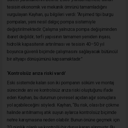
tesisin ekonomik ve mekanik ömrünü tamamladığını
vurgulayan Kayhan, şu bilgileri verdi: “Arşimed tipi burgu
pompaları, yeni nesil dalgıç pompa sistemiyle
değiştirilmektedir. Çalışma yalnızca pompa değişiminden
ibaret değildir; terfi yapısının tamamen yeniden inşası,
hidrolik kapasitenin artırılması ve tesisin 40–50 yıl
boyunca güvenli biçimde çalışmasını sağlayacak bütüncül
bir altyapı dönüşümünü kapsamaktadır.”
‘Kontrolsüz arıza riski vardı’
Eski sistemde kalan son iki pompanın söküm ve montaj
sürecinde ani ve kontrolsüz arıza riski oluştuğunu ifade
eden Kayhan, bu durumun çevresel açıdan ağır sonuçlara
yol açabileceğini söyledi. Kayhan, “Bu risk, olası bir çökme
halinde arıtılmamış atık suyun aylarca kontrolsüz biçimde
nehre karışmasına neden olabilir. Bunun önüne geçmek için
20 günlük planlı ve kontrollü bir duruş kararı alınmıştır. Bu