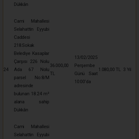
Dükkân
Cami Mahallesi
Selahattin Eyyubi
Caddesi
218.Sokak
Belediye Kasaplar
13/02/2025
Çarşısı 226 Nolu
36.000,00
Perşembe
24
Ada 67 Nolu
1.080,00 TL
3 Yıl
TL
Günü Saat
parsel No:8/M
10:00’da
adresinde
bulunan 18.24 m²
alana sahip
Dükkân
Cami Mahallesi
Selahattin Eyyubi