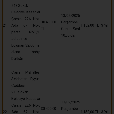
218.Sokak
Belediye Kasaplar
13/02/2025
Çarşısı 226 Nolu
38.400,00
Perşembe
21
Ada 67 Nolu
1.152,00 TL
3 Yıl
TL
Günü Saat
parsel No:8/C
10:00’da
adresinde
bulunan 32.00 m²
alana sahip
Dükkân
Cami Mahallesi
Selahattin Eyyubi
Caddesi
218.Sokak
Belediye Kasaplar
13/02/2025
Çarşısı 226 Nolu
38.400,00
Perşembe
22
Ada 67 Nolu
1.152,00 TL
3 Yıl