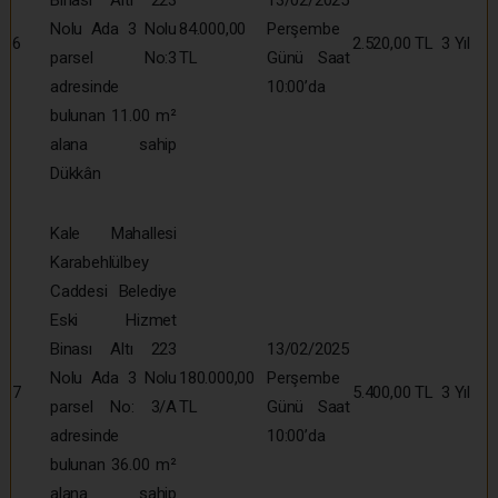
Binası Altı 223
13/02/2025
Nolu Ada 3 Nolu
84.000,00
Perşembe
6
2.520,00 TL
3 Yıl
parsel No:3
TL
Günü Saat
adresinde
10:00’da
bulunan 11.00 m²
alana sahip
Dükkân
Kale Mahallesi
Karabehlülbey
Caddesi Belediye
Eski Hizmet
Binası Altı 223
13/02/2025
Nolu Ada 3 Nolu
180.000,00
Perşembe
7
5.400,00 TL
3 Yıl
parsel No: 3/A
TL
Günü Saat
adresinde
10:00’da
bulunan 36.00 m²
alana sahip