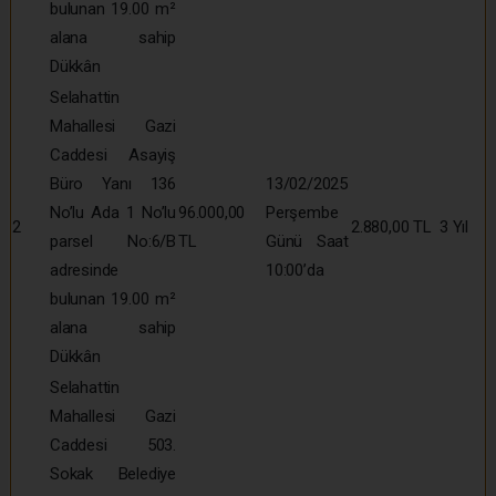
bulunan 19.00 m²
alana sahip
Dükkân
Selahattin
Mahallesi Gazi
Caddesi Asayiş
Büro Yanı 136
13/02/2025
No’lu Ada 1 No’lu
96.000,00
Perşembe
2
2.880,00 TL
3 Yıl
parsel No:6/B
TL
Günü Saat
adresinde
10:00’da
bulunan 19.00 m²
alana sahip
Dükkân
Selahattin
Mahallesi Gazi
Caddesi 503.
Sokak Belediye