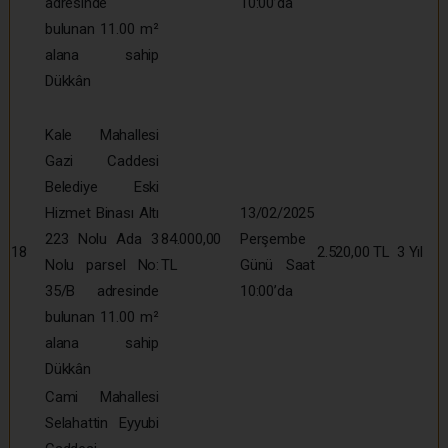
adresinde
10:00’da
bulunan 11.00 m²
alana sahip
Dükkân
Kale Mahallesi
Gazi Caddesi
Belediye Eski
Hizmet Binası Altı
13/02/2025
223 Nolu Ada 3
84.000,00
Perşembe
18
2.520,00 TL
3 Yıl
Nolu parsel No:
TL
Günü Saat
35/B adresinde
10:00’da
bulunan 11.00 m²
alana sahip
Dükkân
Cami Mahallesi
Selahattin Eyyubi