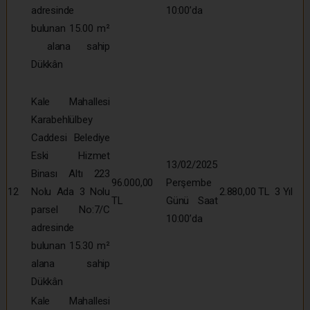
adresinde
10:00’da
bulunan 15.00 m²
alana sahip
Dükkân
Kale Mahallesi
Karabehlülbey
Caddesi Belediye
Eski Hizmet
13/02/2025
Binası Altı 223
96.000,00
Perşembe
12
Nolu Ada 3 Nolu
2.880,00 TL
3 Yıl
TL
Günü Saat
parsel No:7/C
10:00’da
adresinde
bulunan 15.30 m²
alana sahip
Dükkân
Kale Mahallesi