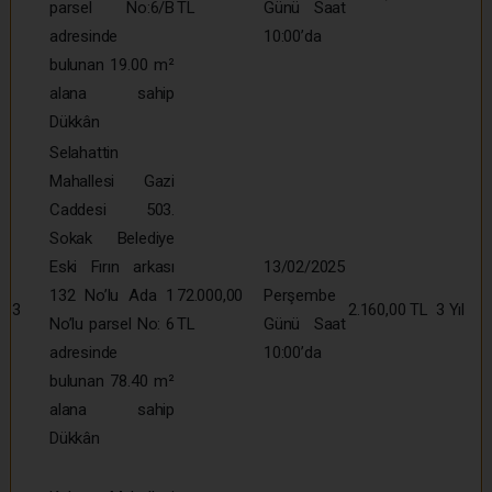
parsel No:6/B
TL
Günü Saat
adresinde
10:00’da
bulunan 19.00 m²
alana sahip
Dükkân
Selahattin
Mahallesi Gazi
Caddesi 503.
Sokak Belediye
Eski Fırın arkası
13/02/2025
132 No’lu Ada 1
72.000,00
Perşembe
3
2.160,00 TL
3 Yıl
No’lu parsel No: 6
TL
Günü Saat
adresinde
10:00’da
bulunan 78.40 m²
alana sahip
Dükkân