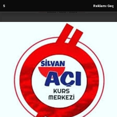
4
Reklamı Geç
Anasayfa
Diyarbakır
Diyarbakır ‘Demokratik Birlik
İnisiyatifi’ seçimi yapıldı
DIYARBAKIR
(MH) - MALABADİ HABER | 17.01.2026 - 14:37, Güncelleme: 17.01.2026 - 14:37
19236+ kez okundu.
Demokratik Birlik İnisiyatifi’nin Olağan Genel Kurulu
yapıldı. DBP Eş Genel Başkanı ve Diyarbakır
Büyükşehir Belediyesi eş başkanı da genel kurula
katıldı.