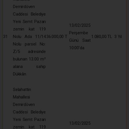
Demirdöven
Caddesi Belediye
Yeni Semt Pazarı
13/02/2025
zemin kat 119
Perşembe
31
Nolu Ada 11/14
36.000,00 T
1.080,00 TL
3 Yıl
Günü Saat
Nolu parsel No:
10:00’da
Z/5 adresinde
bulunan 13.00 m²
alana sahip
Dükkân
Selahattin
Mahallesi
Demirdöven
Caddesi Belediye
Yeni Semt Pazarı
13/02/2025
zemin kat 119