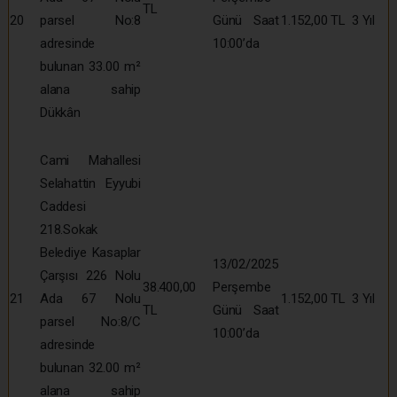
TL
20
parsel No:8
Günü Saat
1.152,00 TL
3 Yıl
adresinde
10:00’da
bulunan 33.00 m²
alana sahip
Dükkân
Cami Mahallesi
Selahattin Eyyubi
Caddesi
218.Sokak
Belediye Kasaplar
13/02/2025
Çarşısı 226 Nolu
38.400,00
Perşembe
21
Ada 67 Nolu
1.152,00 TL
3 Yıl
TL
Günü Saat
parsel No:8/C
10:00’da
adresinde
bulunan 32.00 m²
alana sahip