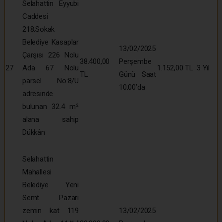
Selahattin Eyyubi
Caddesi
218.Sokak
Belediye Kasaplar
13/02/2025
Çarşısı 226 Nolu
38.400,00
Perşembe
27
Ada 67 Nolu
1.152,00 TL
3 Yıl
TL
Günü Saat
parsel No:8/U
10:00’da
adresinde
bulunan 32.4 m²
alana sahip
Dükkân
Selahattin
Mahallesi
Belediye Yeni
Semt Pazarı
zemin kat 119
13/02/2025