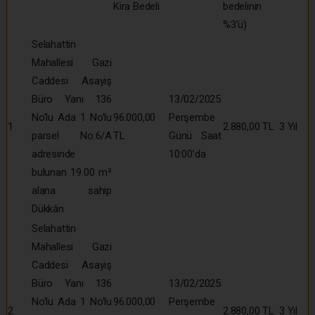
Kira Bedeli
bedelinin
%3’ü)
Selahattin
Mahallesi Gazi
Caddesi Asayiş
Büro Yanı 136
13/02/2025
No’lu Ada 1 No’lu
96.000,00
Perşembe
1
2.880,00 TL
3 Yıl
parsel No:6/A
TL
Günü Saat
adresinde
10:00’da
bulunan 19.00 m²
alana sahip
Dükkân
Selahattin
Mahallesi Gazi
Caddesi Asayiş
Büro Yanı 136
13/02/2025
No’lu Ada 1 No’lu
96.000,00
Perşembe
2
2.880,00 TL
3 Yıl