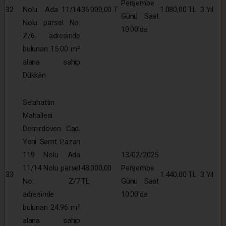
Perşembe
32
Nolu Ada 11/14
36.000,00 T
1.080,00 TL
3 Yıl
Günü Saat
Nolu parsel No:
10:00’da
Z/6 adresinde
bulunan 15.00 m²
alana sahip
Dükkân
Selahattin
Mahallesi
Demirdöven Cad.
Yeni Semt Pazarı
119 Nolu Ada
13/02/2025
11/14 Nolu parsel
48.000,00
Perşembe
33
1.440,00 TL
3 Yıl
No: Z/7
TL
Günü Saat
adresinde
10:00’da
bulunan 24.96 m²
alana sahip