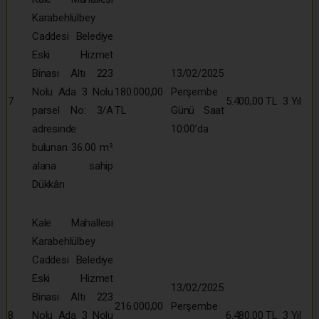
Karabehlülbey
Caddesi Belediye
Eski Hizmet
Binası Altı 223
13/02/2025
Nolu Ada 3 Nolu
180.000,00
Perşembe
7
5.400,00 TL
3 Yıl
parsel No: 3/A
TL
Günü Saat
adresinde
10:00’da
bulunan 36.00 m²
alana sahip
Dükkân
Kale Mahallesi
Karabehlülbey
Caddesi Belediye
Eski Hizmet
13/02/2025
Binası Altı 223
216.000,00
Perşembe
8
Nolu Ada 3 Nolu
6.480,00 TL
3 Yıl