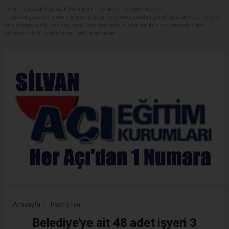
Yorum yazarak Topluluk Kuralları’nı kabul etmiş bulunuyor ve
malabadigazetesi.com sitesine yaptığınız yorumunuzla ilgili doğrudan veya dolaylı
tüm sorumluluğu tek başınıza üstleniyorsunuz. Yazılan tüm yorumlardan site
yönetimi hiçbir şekilde sorumlu tutulamaz.
Anasayfa
Resmi İlan
Belediye'ye ait 48 adet işyeri 3