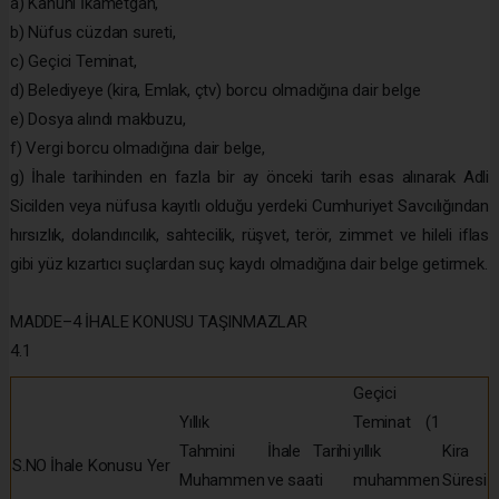
a) Kanuni İkametgâh,
b) Nüfus cüzdan sureti,
c) Geçici Teminat,
d) Belediyeye (kira, Emlak, çtv) borcu olmadığına dair belge
e) Dosya alındı makbuzu,
f) Vergi borcu olmadığına dair belge,
g) İhale tarihinden en fazla bir ay önceki tarih esas alınarak Adli
Sicilden veya nüfusa kayıtlı olduğu yerdeki Cumhuriyet Savcılığından
hırsızlık, dolandırıcılık, sahtecilik, rüşvet, terör, zimmet ve hileli iflas
gibi yüz kızartıcı suçlardan suç kaydı olmadığına dair belge getirmek.
MADDE–4 İHALE KONUSU TAŞINMAZLAR
4.1
Geçici
Yıllık
Teminat (1
Tahmini
İhale Tarihi
yıllık
Kira
S.NO
İhale Konusu Yer
Muhammen
ve saati
muhammen
Süresi