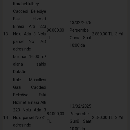
Karabehlülbey
Caddesi Belediye
Eski Hizmet
13/02/2025
Binası Altı 223
96.000,00
Perşembe
13
Nolu Ada 3 Nolu
2.880,00 TL
3 Yıl
TL
Günü Saat
parsel No: 7/D
10:00’da
adresinde
bulunan 16.00 m²
alana sahip
Dükkân
Kale Mahallesi
Gazi Caddesi
Belediye Eski
Hizmet Binası Altı
13/02/2025
223 Nolu Ada 3
84.000,00
Perşembe
14
Nolu parsel No:31
2.520,00 TL
3 Yıl
TL
Günü Saat
adresinde
10:00’da