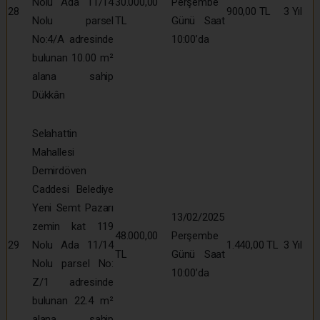
Nolu Ada 11/14
30.000,00
Perşembe
28
900,00 TL
3 Yıl
Nolu parsel
TL
Günü Saat
No:4/A adresinde
10:00’da
bulunan 10.00 m²
alana sahip
Dükkân
Selahattin
Mahallesi
Demirdöven
Caddesi Belediye
Yeni Semt Pazarı
13/02/2025
zemin kat 119
48.000,00
Perşembe
29
Nolu Ada 11/14
1.440,00 TL
3 Yıl
TL
Günü Saat
Nolu parsel No:
10:00’da
Z/1 adresinde
bulunan 22.4 m²
alana sahip