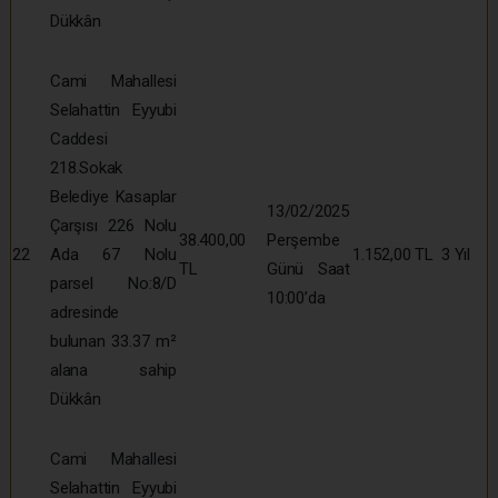
Dükkân
Cami Mahallesi
Selahattin Eyyubi
Caddesi
218.Sokak
Belediye Kasaplar
13/02/2025
Çarşısı 226 Nolu
38.400,00
Perşembe
22
Ada 67 Nolu
1.152,00 TL
3 Yıl
TL
Günü Saat
parsel No:8/D
10:00’da
adresinde
bulunan 33.37 m²
alana sahip
Dükkân
Cami Mahallesi
Selahattin Eyyubi