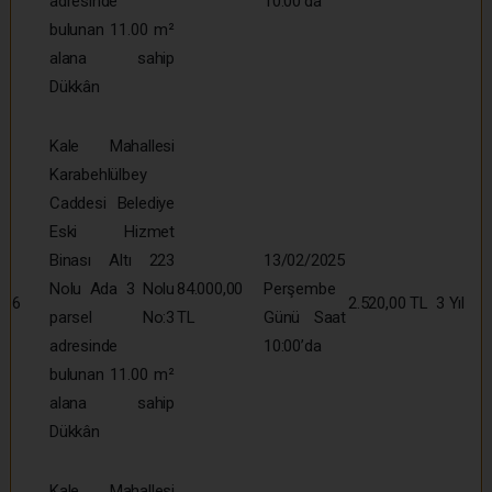
adresinde
10:00’da
bulunan 11.00 m²
alana sahip
Dükkân
Kale Mahallesi
Karabehlülbey
Caddesi Belediye
Eski Hizmet
Binası Altı 223
13/02/2025
Nolu Ada 3 Nolu
84.000,00
Perşembe
6
2.520,00 TL
3 Yıl
parsel No:3
TL
Günü Saat
adresinde
10:00’da
bulunan 11.00 m²
alana sahip
Dükkân
Kale Mahallesi