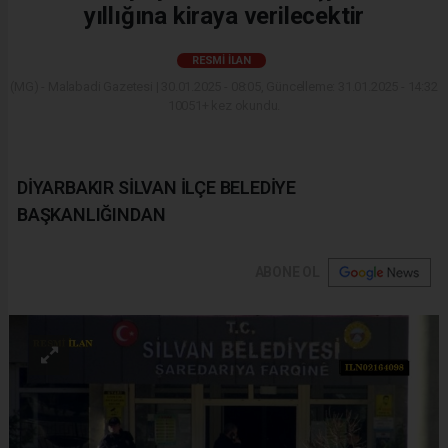
yıllığına kiraya verilecektir
RESMI İLAN
(MG) - Malabadi Gazetesi | 30.01.2025 - 08:05, Güncelleme: 31.01.2025 - 14:32
10051+ kez okundu.
DİYARBAKIR SİLVAN İLÇE BELEDİYE
BAŞKANLIĞINDAN
ABONE OL