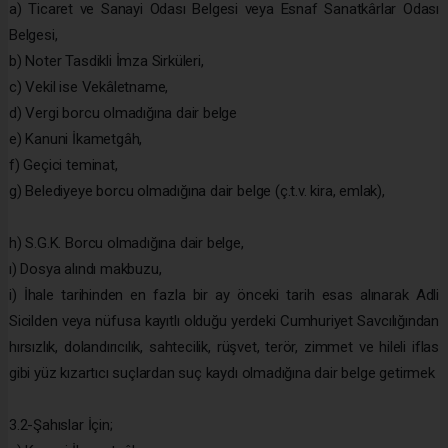
a) Ticaret ve Sanayi Odası Belgesi veya Esnaf Sanatkârlar Odası
Belgesi,
b) Noter Tasdikli İmza Sirküleri,
c) Vekil ise Vekâletname,
d) Vergi borcu olmadığına dair belge
e) Kanuni İkametgâh,
f) Geçici teminat,
g) Belediyeye borcu olmadığına dair belge (ç.t.v. kira, emlak),
h) S.G.K. Borcu olmadığına dair belge,
ı) Dosya alındı makbuzu,
i) İhale tarihinden en fazla bir ay önceki tarih esas alınarak Adli
Sicilden veya nüfusa kayıtlı olduğu yerdeki Cumhuriyet Savcılığından
hırsızlık, dolandırıcılık, sahtecilik, rüşvet, terör, zimmet ve hileli iflas
gibi yüz kızartıcı suçlardan suç kaydı olmadığına dair belge getirmek
3.2-Şahıslar İçin;