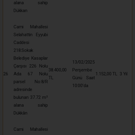
alana sahip
Dükkan
Cami Mahallesi
Selahattin Eyyubi
Caddesi
218.Sokak
Belediye Kasaplar
13/02/2025
Çarşısı 226 Nolu
38.400,00
Perşembe
26
Ada 67 Nolu
1.152,00 TL
3 Yıl
TL
Günü Saat
parsel No:8/R
10:00’da
adresinde
bulunan 37.72 m²
alana sahip
Dükkân
Cami Mahallesi