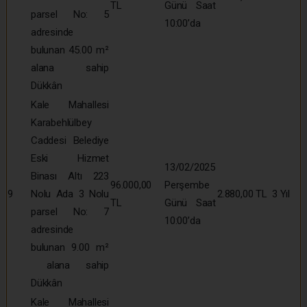
TL
Günü Saat
parsel No: 5
10:00’da
adresinde
bulunan 45.00 m²
alana sahip
Dükkân
Kale Mahallesi
Karabehlülbey
Caddesi Belediye
Eski Hizmet
13/02/2025
Binası Altı 223
96.000,00
Perşembe
9
Nolu Ada 3 Nolu
2.880,00 TL
3 Yıl
TL
Günü Saat
parsel No: 7
10:00’da
adresinde
bulunan 9.00 m²
alana sahip
Dükkân
Kale Mahallesi