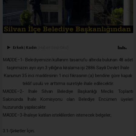
Erkek
|
Kadın
(Haberi Sesli Oku)
MADDE–1- Belediyemizin kullanım tasarrufu altında bulunan 48 adet
taşınmazın ayrı ayrı 3 yıllığına kiralama işi 2886 Sayılı Devlet İhale
Kanunun 35 inci maddesinin 1 inci fıkrasının (a) bendine göre kapalı
teklif usulü ve arttırma suretiyle ihale edilecektir.
MADDE–2- İhale Silvan Belediye Başkanlığı Meclis Toplantı
Salonunda İhale Komisyonu olan Belediye Encümen üyeleri
huzurunda yapılacaktır.
MADDE–3-İhaleye katılan isteklilerden istenecek belgeler;
3.1-Şirketler İçin;