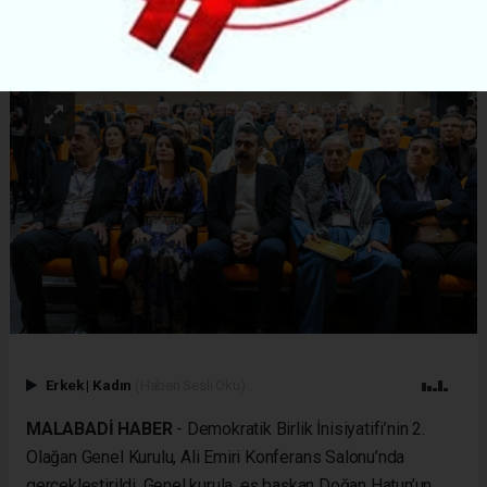
ABONE OL
Erkek
|
Kadın
(Haberi Sesli Oku)
MALABADİ HABER
- Demokratik Birlik İnisiyatifi’nin 2.
Olağan Genel Kurulu, Ali Emiri Konferans Salonu’nda
gerçekleştirildi. Genel kurula, eş başkan Doğan Hatun’un