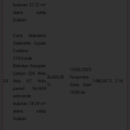
bulunan 37.72 m²
alana sahip
Dükkân
Cami Mahallesi
Selahattin Eyyubi
Caddesi
218.Sokak
Belediye Kasaplar
13/02/2025
Çarşısı 226 Nolu
36.000,00
Perşembe
24
Ada 67 Nolu
1.080,00 TL
3 Yıl
TL
Günü Saat
parsel No:8/M
10:00’da
adresinde
bulunan 18.24 m²
alana sahip
Dükkân