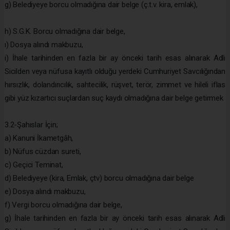
g) Belediyeye borcu olmadığına dair belge (ç.t.v. kira, emlak),
h) S.G.K. Borcu olmadığına dair belge,
ı) Dosya alındı makbuzu,
i) İhale tarihinden en fazla bir ay önceki tarih esas alınarak Adli
Sicilden veya nüfusa kayıtlı olduğu yerdeki Cumhuriyet Savcılığından
hırsızlık, dolandırıcılık, sahtecilik, rüşvet, terör, zimmet ve hileli iflas
gibi yüz kızartıcı suçlardan suç kaydı olmadığına dair belge getirmek
3.2-Şahıslar İçin;
a) Kanuni İkametgâh,
b) Nüfus cüzdan sureti,
c) Geçici Teminat,
d) Belediyeye (kira, Emlak, çtv) borcu olmadığına dair belge
e) Dosya alındı makbuzu,
f) Vergi borcu olmadığına dair belge,
g) İhale tarihinden en fazla bir ay önceki tarih esas alınarak Adli