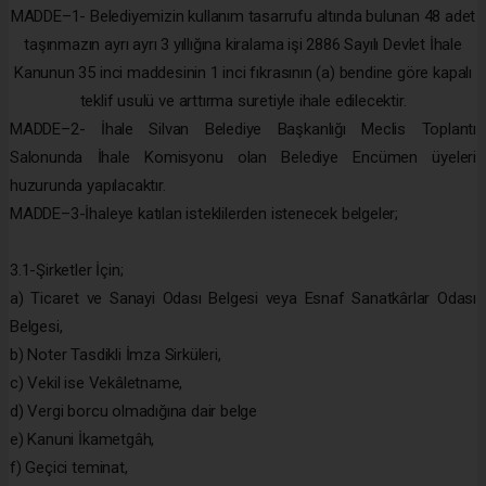
MADDE–1- Belediyemizin kullanım tasarrufu altında bulunan 48 adet
taşınmazın ayrı ayrı 3 yıllığına kiralama işi 2886 Sayılı Devlet İhale
Kanunun 35 inci maddesinin 1 inci fıkrasının (a) bendine göre kapalı
teklif usulü ve arttırma suretiyle ihale edilecektir.
MADDE–2- İhale Silvan Belediye Başkanlığı Meclis Toplantı
Salonunda İhale Komisyonu olan Belediye Encümen üyeleri
huzurunda yapılacaktır.
MADDE–3-İhaleye katılan isteklilerden istenecek belgeler;
3.1-Şirketler İçin;
a) Ticaret ve Sanayi Odası Belgesi veya Esnaf Sanatkârlar Odası
Belgesi,
b) Noter Tasdikli İmza Sirküleri,
c) Vekil ise Vekâletname,
d) Vergi borcu olmadığına dair belge
e) Kanuni İkametgâh,
f) Geçici teminat,