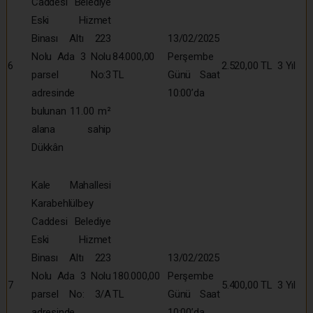
Caddesi Belediye
Eski Hizmet
Binası Altı 223
13/02/2025
Nolu Ada 3 Nolu
84.000,00
Perşembe
6
2.520,00 TL
3 Yıl
parsel No:3
TL
Günü Saat
adresinde
10:00’da
bulunan 11.00 m²
alana sahip
Dükkân
Kale Mahallesi
Karabehlülbey
Caddesi Belediye
Eski Hizmet
Binası Altı 223
13/02/2025
Nolu Ada 3 Nolu
180.000,00
Perşembe
7
5.400,00 TL
3 Yıl
parsel No: 3/A
TL
Günü Saat
adresinde
10:00’da