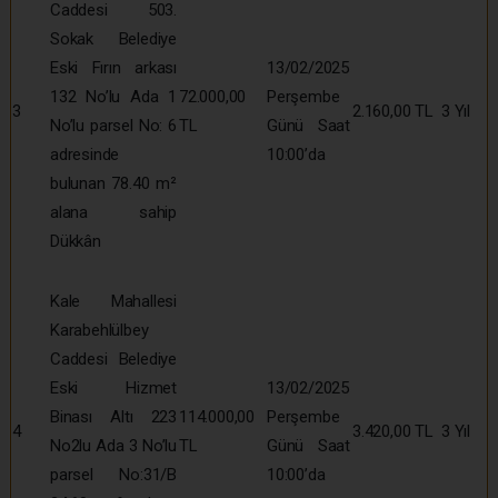
Caddesi 503.
Sokak Belediye
Eski Fırın arkası
13/02/2025
132 No’lu Ada 1
72.000,00
Perşembe
3
2.160,00 TL
3 Yıl
No’lu parsel No: 6
TL
Günü Saat
adresinde
10:00’da
bulunan 78.40 m²
alana sahip
Dükkân
Kale Mahallesi
Karabehlülbey
Caddesi Belediye
Eski Hizmet
13/02/2025
Binası Altı 223
114.000,00
Perşembe
4
3.420,00 TL
3 Yıl
No2lu Ada 3 No’lu
TL
Günü Saat
parsel No:31/B
10:00’da