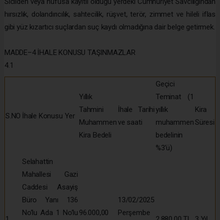
Sicilden veya nüfusa kayıtlı olduğu yerdeki Cumhuriyet Savcılığından
hırsızlık, dolandırıcılık, sahtecilik, rüşvet, terör, zimmet ve hileli iflas
gibi yüz kızartıcı suçlardan suç kaydı olmadığına dair belge getirmek.
MADDE–4 İHALE KONUSU TAŞINMAZLAR
4.1
Geçici
Yıllık
Teminat (1
Tahmini
İhale Tarihi
yıllık
Kira
S.NO
İhale Konusu Yer
Muhammen
ve saati
muhammen
Süresi
Kira Bedeli
bedelinin
%3’ü)
Selahattin
Mahallesi Gazi
Caddesi Asayiş
Büro Yanı 136
13/02/2025
No’lu Ada 1 No’lu
96.000,00
Perşembe
1
2.880,00 TL
3 Yıl