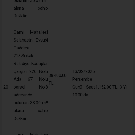
bulunan 30.08 m²
alana sahip
Dükkân
Cami Mahallesi
Selahattin Eyyubi
Caddesi
218.Sokak
Belediye Kasaplar
Çarşısı 226 Nolu
13/02/2025
38.400,00
Ada 67 Nolu
Perşembe
TL
20
parsel No:8
Günü Saat
1.152,00 TL
3 Yıl
adresinde
10:00’da
bulunan 33.00 m²
alana sahip
Dükkân
Cami Mahallesi