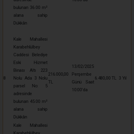
bulunan 36.00 m²
alana sahip
Dükkân
Kale Mahallesi
Karabehlülbey
Caddesi Belediye
Eski Hizmet
13/02/2025
Binası Altı 223
216.000,00
Perşembe
8
Nolu Ada 3 Nolu
6.480,00 TL
3 Yıl
TL
Günü Saat
parsel No: 5
10:00’da
adresinde
bulunan 45.00 m²
alana sahip
Dükkân
Kale Mahallesi
Karabehlülbey