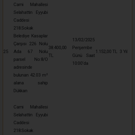
Cami Mahallesi
Selahattin Eyyubi
Caddesi
218.Sokak
Belediye Kasaplar
13/02/2025
Çarşısı 226 Nolu
38.400,00
Perşembe
25
Ada 67 Nolu
1.152,00 TL
3 Yıl
TL
Günü Saat
parsel No:8/O
10:00’da
adresinde
bulunan 42.03 m²
alana sahip
Dükkan
Cami Mahallesi
Selahattin Eyyubi
Caddesi
218.Sokak