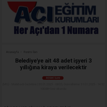
Anasayfa
Resmi İlan
Belediye'ye ait 48 adet işyeri 3
yıllığına kiraya verilecektir
RESMI İLAN
(MG) - Malabadi Gazetesi | 30.01.2025 - 08:05, Güncelleme: 31.01.2025 - 14:32
10048+ kez okundu.