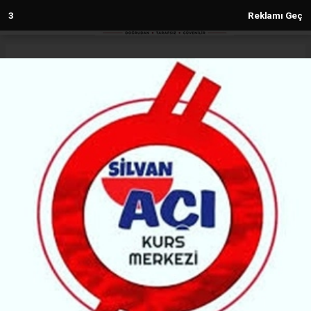
1
Reklamı Geç
Anasayfa
Diyarbakır
Diyarbakır’da coşku dorukta:
Engelsiz Basketbol Takımı da
sahnede
DIYARBAKIR
(Amida Haber) - Amida Haber | 10.05.2026 - 19:30, Güncelleme: 11.05.2026 -
10:13
31697+ kez okundu.
Diyarbakır’da şampiyonluk coşkusu Kürtçe
şarkılarla doruğa çıktı. Süper Lig’e yükselen
Engelsiz Basketbol Takımı da kupasını kaldırdı.