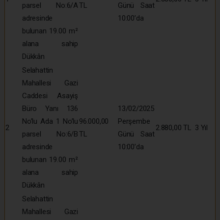
parsel No:6/A
TL
Günü Saat
adresinde
10:00’da
bulunan 19.00 m²
alana sahip
Dükkân
Selahattin
Mahallesi Gazi
Caddesi Asayiş
Büro Yanı 136
13/02/2025
No’lu Ada 1 No’lu
96.000,00
Perşembe
2
2.880,00 TL
3 Yıl
parsel No:6/B
TL
Günü Saat
adresinde
10:00’da
bulunan 19.00 m²
alana sahip
Dükkân
Selahattin
Mahallesi Gazi