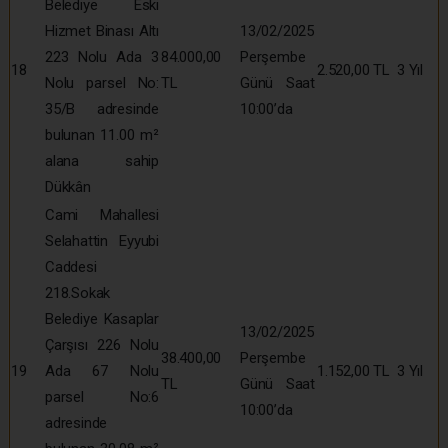
Belediye Eski
Hizmet Binası Altı
13/02/2025
223 Nolu Ada 3
84.000,00
Perşembe
18
2.520,00 TL
3 Yıl
Nolu parsel No:
TL
Günü Saat
35/B adresinde
10:00’da
bulunan 11.00 m²
alana sahip
Dükkân
Cami Mahallesi
Selahattin Eyyubi
Caddesi
218.Sokak
Belediye Kasaplar
13/02/2025
Çarşısı 226 Nolu
38.400,00
Perşembe
19
Ada 67 Nolu
1.152,00 TL
3 Yıl
TL
Günü Saat
parsel No:6
10:00’da
adresinde