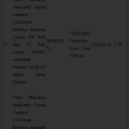
Selahattin Eyyubi
Caddesi
218.Sokak
Belediye Kasaplar
13/02/2025
Çarşısı 226 Nolu
38.400,00
Perşembe
21
Ada 67 Nolu
1.152,00 TL
3 Yıl
TL
Günü Saat
parsel No:8/C
10:00’da
adresinde
bulunan 32.00 m²
alana sahip
Dükkân
Cami Mahallesi
Selahattin Eyyubi
Caddesi
218.Sokak
Belediye Kasaplar