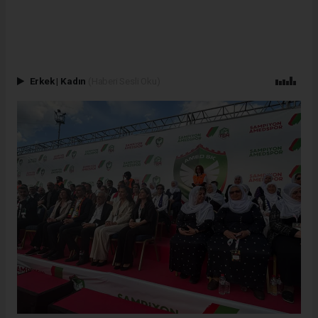
Erkek
|
Kadın
(Haberi Sesli Oku)