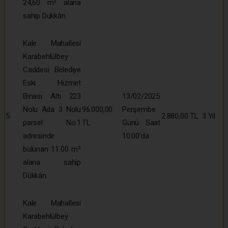
24,60 m² alana
sahip Dükkân
Kale Mahallesi
Karabehlülbey
Caddesi Belediye
Eski Hizmet
Binası Altı 223
13/02/2025
Nolu Ada 3 Nolu
96.000,00
Perşembe
5
2.880,00 TL
3 Yıl
parsel No:1
TL
Günü Saat
adresinde
10:00’da
bulunan 11.00 m²
alana sahip
Dükkân
Kale Mahallesi
Karabehlülbey