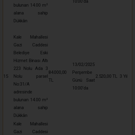
10:00’da
bulunan 14.00 m²
alana sahip
Dükkân
Kale Mahallesi
Gazi Caddesi
Belediye Eski
Hizmet Binası Altı
13/02/2025
223 Nolu Ada 3
84.000,00
Perşembe
15
Nolu parsel
2.520,00 TL
3 Yıl
TL
Günü Saat
No:31/A
10:00’da
adresinde
bulunan 14.00 m²
alana sahip
Dükkân
Kale Mahallesi
Gazi Caddesi