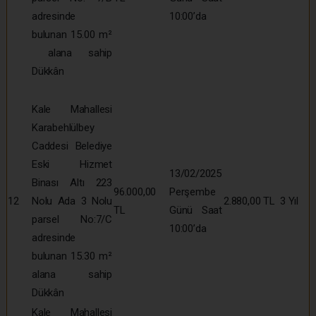
adresinde
10:00’da
bulunan 15.00 m²
alana sahip
Dükkân
Kale Mahallesi
Karabehlülbey
Caddesi Belediye
Eski Hizmet
13/02/2025
Binası Altı 223
96.000,00
Perşembe
12
Nolu Ada 3 Nolu
2.880,00 TL
3 Yıl
TL
Günü Saat
parsel No:7/C
10:00’da
adresinde
bulunan 15.30 m²
alana sahip
Dükkân
Kale Mahallesi