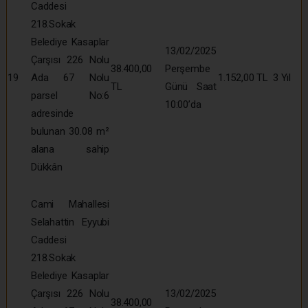
Caddesi
218.Sokak
Belediye Kasaplar
13/02/2025
Çarşısı 226 Nolu
38.400,00
Perşembe
19
Ada 67 Nolu
1.152,00 TL
3 Yıl
TL
Günü Saat
parsel No:6
10:00’da
adresinde
bulunan 30.08 m²
alana sahip
Dükkân
Cami Mahallesi
Selahattin Eyyubi
Caddesi
218.Sokak
Belediye Kasaplar
Çarşısı 226 Nolu
13/02/2025
38.400,00