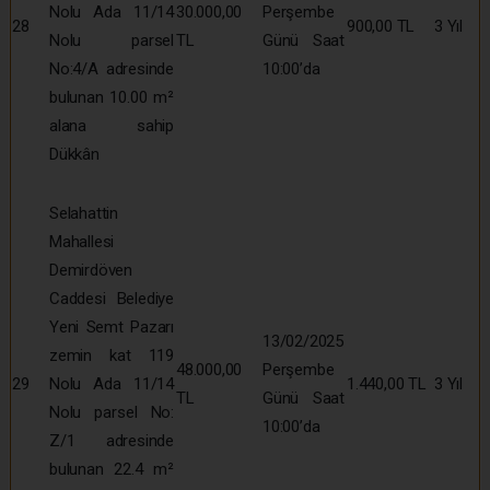
Nolu Ada 11/14
30.000,00
Perşembe
28
900,00 TL
3 Yıl
Nolu parsel
TL
Günü Saat
No:4/A adresinde
10:00’da
bulunan 10.00 m²
alana sahip
Dükkân
Selahattin
Mahallesi
Demirdöven
Caddesi Belediye
Yeni Semt Pazarı
13/02/2025
zemin kat 119
48.000,00
Perşembe
29
Nolu Ada 11/14
1.440,00 TL
3 Yıl
TL
Günü Saat
Nolu parsel No:
10:00’da
Z/1 adresinde
bulunan 22.4 m²