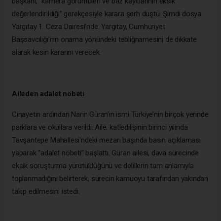
başkanı, “kamera görüntüleri ve baz kayıtlarının eksik
değerlendirildiği” gerekçesiyle karara şerh düştü. Şimdi dosya
Yargıtay 1. Ceza Dairesi’nde. Yargıtay, Cumhuriyet
Başsavcılığı’nın onama yönündeki tebliğnamesini de dikkate
alarak kesin kararını verecek.
Aileden adalet nöbeti
Cinayetin ardından Narin Güran’ın ismi Türkiye’nin birçok yerinde
parklara ve okullara verildi. Aile, katledilişinin birinci yılında
Tavşantepe Mahallesi’ndeki mezarı başında basın açıklaması
yaparak “adalet nöbeti” başlattı. Güran ailesi, dava sürecinde
eksik soruşturma yürütüldüğünü ve delillerin tam anlamıyla
toplanmadığını belirterek, sürecin kamuoyu tarafından yakından
takip edilmesini istedi.