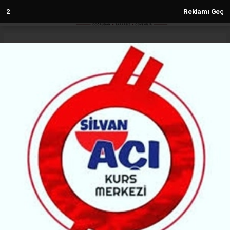
1
Reklamı Geç
Anasayfa
Diyarbakır
Narin Gören için Adalet Nöbeti: Aile
Diyarbakır’da Nöbete Başladı
DIYARBAKIR
(MG) - FARQİN NEWS | 22.08.2025 - 12:18, Güncelleme: 22.08.2025 - 12:18
7119+ kez okundu.
“Narin Güran’ın katledilişinin üzerinden 1 yıl geçti;
aile, eksik soruşturma ve adalet arayışı için
Diyarbakır’da nöbete başladı.”
ABONE OL