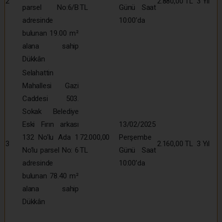
2
2.880,00 TL
3 Yıl
parsel No:6/B
TL
Günü Saat
adresinde
10:00’da
bulunan 19.00 m²
alana sahip
Dükkân
Selahattin
Mahallesi Gazi
Caddesi 503.
Sokak Belediye
Eski Fırın arkası
13/02/2025
132 No’lu Ada 1
72.000,00
Perşembe
3
2.160,00 TL
3 Yıl
No’lu parsel No: 6
TL
Günü Saat
adresinde
10:00’da
bulunan 78.40 m²
alana sahip
Dükkân