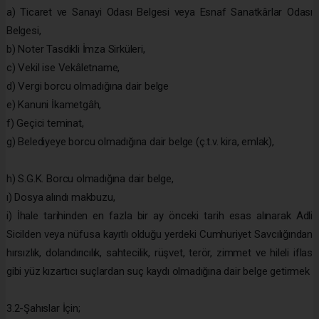
a) Ticaret ve Sanayi Odası Belgesi veya Esnaf Sanatkârlar Odası
Belgesi,
b) Noter Tasdikli İmza Sirküleri,
c) Vekil ise Vekâletname,
d) Vergi borcu olmadığına dair belge
e) Kanuni İkametgâh,
f) Geçici teminat,
g) Belediyeye borcu olmadığına dair belge (ç.t.v. kira, emlak),
h) S.G.K. Borcu olmadığına dair belge,
ı) Dosya alındı makbuzu,
i) İhale tarihinden en fazla bir ay önceki tarih esas alınarak Adli
Sicilden veya nüfusa kayıtlı olduğu yerdeki Cumhuriyet Savcılığından
hırsızlık, dolandırıcılık, sahtecilik, rüşvet, terör, zimmet ve hileli iflas
gibi yüz kızartıcı suçlardan suç kaydı olmadığına dair belge getirmek
3.2-Şahıslar İçin;