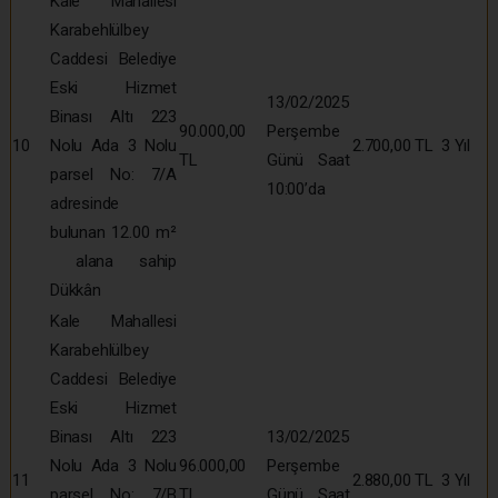
Kale Mahallesi
Karabehlülbey
Caddesi Belediye
Eski Hizmet
13/02/2025
Binası Altı 223
90.000,00
Perşembe
10
Nolu Ada 3 Nolu
2.700,00 TL
3 Yıl
TL
Günü Saat
parsel No: 7/A
10:00’da
adresinde
bulunan 12.00 m²
alana sahip
Dükkân
Kale Mahallesi
Karabehlülbey
Caddesi Belediye
Eski Hizmet
Binası Altı 223
13/02/2025
Nolu Ada 3 Nolu
96.000,00
Perşembe
11
2.880,00 TL
3 Yıl
parsel No: 7/B
TL
Günü Saat