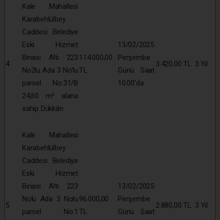
Kale Mahallesi
Karabehlülbey
Caddesi Belediye
Eski Hizmet
13/02/2025
Binası Altı 223
114.000,00
Perşembe
4
3.420,00 TL
3 Yıl
No2lu Ada 3 No’lu
TL
Günü Saat
parsel No:31/B
10:00’da
24,60 m² alana
sahip Dükkân
Kale Mahallesi
Karabehlülbey
Caddesi Belediye
Eski Hizmet
Binası Altı 223
13/02/2025
Nolu Ada 3 Nolu
96.000,00
Perşembe
5
2.880,00 TL
3 Yıl
parsel No:1
TL
Günü Saat