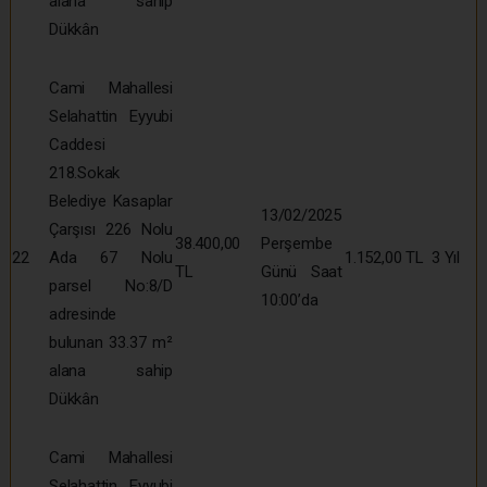
alana sahip
Dükkân
Cami Mahallesi
Selahattin Eyyubi
Caddesi
218.Sokak
Belediye Kasaplar
13/02/2025
Çarşısı 226 Nolu
38.400,00
Perşembe
22
Ada 67 Nolu
1.152,00 TL
3 Yıl
TL
Günü Saat
parsel No:8/D
10:00’da
adresinde
bulunan 33.37 m²
alana sahip
Dükkân
Cami Mahallesi
Selahattin Eyyubi