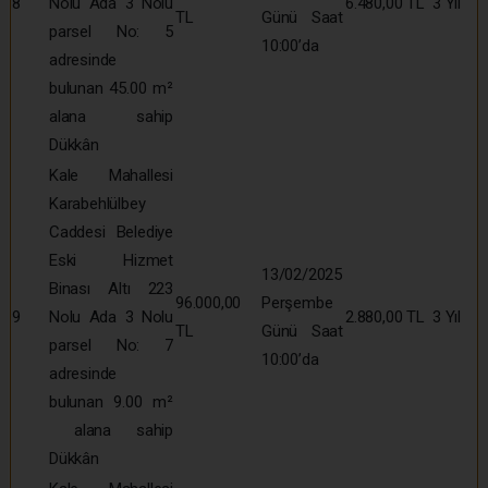
8
Nolu Ada 3 Nolu
6.480,00 TL
3 Yıl
TL
Günü Saat
parsel No: 5
10:00’da
adresinde
bulunan 45.00 m²
alana sahip
Dükkân
Kale Mahallesi
Karabehlülbey
Caddesi Belediye
Eski Hizmet
13/02/2025
Binası Altı 223
96.000,00
Perşembe
9
Nolu Ada 3 Nolu
2.880,00 TL
3 Yıl
TL
Günü Saat
parsel No: 7
10:00’da
adresinde
bulunan 9.00 m²
alana sahip
Dükkân