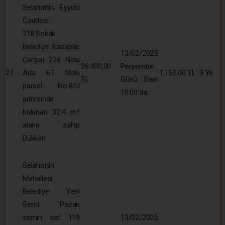
Selahattin Eyyubi
Caddesi
218.Sokak
Belediye Kasaplar
13/02/2025
Çarşısı 226 Nolu
38.400,00
Perşembe
27
Ada 67 Nolu
1.152,00 TL
3 Yıl
TL
Günü Saat
parsel No:8/U
10:00’da
adresinde
bulunan 32.4 m²
alana sahip
Dükkân
Selahattin
Mahallesi
Belediye Yeni
Semt Pazarı
zemin kat 119
13/02/2025