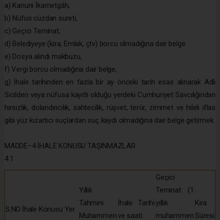
a) Kanuni İkametgâh,
b) Nüfus cüzdan sureti,
c) Geçici Teminat,
d) Belediyeye (kira, Emlak, çtv) borcu olmadığına dair belge
e) Dosya alındı makbuzu,
f) Vergi borcu olmadığına dair belge,
g) İhale tarihinden en fazla bir ay önceki tarih esas alınarak Adli
Sicilden veya nüfusa kayıtlı olduğu yerdeki Cumhuriyet Savcılığından
hırsızlık, dolandırıcılık, sahtecilik, rüşvet, terör, zimmet ve hileli iflas
gibi yüz kızartıcı suçlardan suç kaydı olmadığına dair belge getirmek.
MADDE–4 İHALE KONUSU TAŞINMAZLAR
4.1
Geçici
Yıllık
Teminat (1
Tahmini
İhale Tarihi
yıllık
Kira
S.NO
İhale Konusu Yer
Muhammen
ve saati
muhammen
Süresi