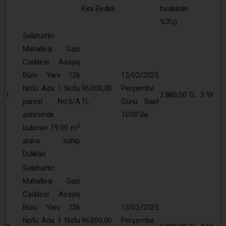
Kira Bedeli
bedelinin
%3’ü)
Selahattin
Mahallesi Gazi
Caddesi Asayiş
Büro Yanı 136
13/02/2025
No’lu Ada 1 No’lu
96.000,00
Perşembe
1
2.880,00 TL
3 Yıl
parsel No:6/A
TL
Günü Saat
adresinde
10:00’da
bulunan 19.00 m²
alana sahip
Dükkân
Selahattin
Mahallesi Gazi
Caddesi Asayiş
Büro Yanı 136
13/02/2025
No’lu Ada 1 No’lu
96.000,00
Perşembe