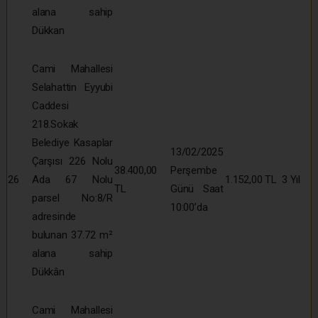
alana sahip
Dükkan
Cami Mahallesi
Selahattin Eyyubi
Caddesi
218.Sokak
Belediye Kasaplar
13/02/2025
Çarşısı 226 Nolu
38.400,00
Perşembe
26
Ada 67 Nolu
1.152,00 TL
3 Yıl
TL
Günü Saat
parsel No:8/R
10:00’da
adresinde
bulunan 37.72 m²
alana sahip
Dükkân
Cami Mahallesi