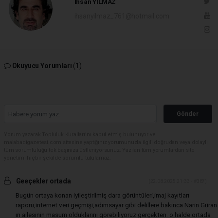
İhsan YILMAZ
ihsanyilmaz_761@hotmail.com
Okuyucu Yorumları
(1)
Gönder
Yorum yazarak Topluluk Kuralları’nı kabul etmiş bulunuyor ve
malabadigazetesi.com sitesine yaptığınız yorumunuzla ilgili doğrudan veya dolaylı
tüm sorumluluğu tek başınıza üstleniyorsunuz. Yazılan tüm yorumlardan site
yönetimi hiçbir şekilde sorumlu tutulamaz.
Geeçekler ortada
(22.08.2025 21:33 - #387)
Bugün ortaya konan iyileştirilmiş dara görüntüleri,imaj kayıtları
raporu,internet veri geçmişi,adımsayar gibi delillere bakınca Narin Güran
ın ailesinin masum olduklarını görebiliyoruz gerçekten. o halde ortada