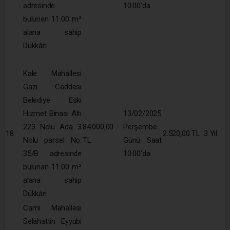
adresinde
10:00’da
bulunan 11.00 m²
alana sahip
Dükkân
Kale Mahallesi
Gazi Caddesi
Belediye Eski
Hizmet Binası Altı
13/02/2025
223 Nolu Ada 3
84.000,00
Perşembe
18
2.520,00 TL
3 Yıl
Nolu parsel No:
TL
Günü Saat
35/B adresinde
10:00’da
bulunan 11.00 m²
alana sahip
Dükkân
Cami Mahallesi
Selahattin Eyyubi