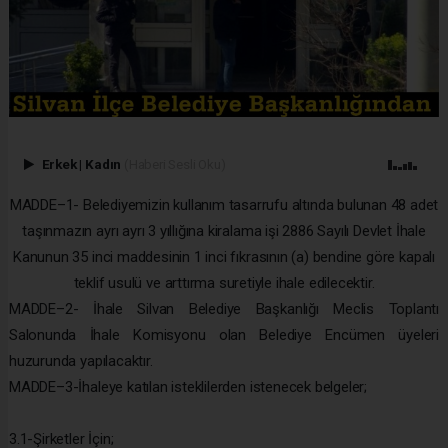
Erkek
|
Kadın
(Haberi Sesli Oku)
MADDE–1- Belediyemizin kullanım tasarrufu altında bulunan 48 adet
taşınmazın ayrı ayrı 3 yıllığına kiralama işi 2886 Sayılı Devlet İhale
Kanunun 35 inci maddesinin 1 inci fıkrasının (a) bendine göre kapalı
teklif usulü ve arttırma suretiyle ihale edilecektir.
MADDE–2- İhale Silvan Belediye Başkanlığı Meclis Toplantı
Salonunda İhale Komisyonu olan Belediye Encümen üyeleri
huzurunda yapılacaktır.
MADDE–3-İhaleye katılan isteklilerden istenecek belgeler;
3.1-Şirketler İçin;