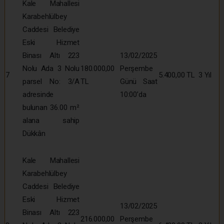
Kale Mahallesi
Karabehlülbey
Caddesi Belediye
Eski Hizmet
Binası Altı 223
13/02/2025
Nolu Ada 3 Nolu
180.000,00
Perşembe
7
5.400,00 TL
3 Yıl
parsel No: 3/A
TL
Günü Saat
adresinde
10:00’da
bulunan 36.00 m²
alana sahip
Dükkân
Kale Mahallesi
Karabehlülbey
Caddesi Belediye
Eski Hizmet
13/02/2025
Binası Altı 223
216.000,00
Perşembe