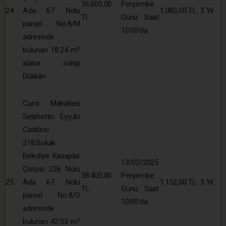
36.000,00
Perşembe
24
Ada 67 Nolu
1.080,00 TL
3 Yıl
TL
Günü Saat
parsel No:8/M
10:00’da
adresinde
bulunan 18.24 m²
alana sahip
Dükkân
Cami Mahallesi
Selahattin Eyyubi
Caddesi
218.Sokak
Belediye Kasaplar
13/02/2025
Çarşısı 226 Nolu
38.400,00
Perşembe
25
Ada 67 Nolu
1.152,00 TL
3 Yıl
TL
Günü Saat
parsel No:8/O
10:00’da
adresinde
bulunan 42.03 m²