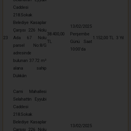
Caddesi
218.Sokak
Belediye Kasaplar
13/02/2025
Çarşısı 226 Nolu
38.400,00
Perşembe
23
Ada 67 Nolu
1.152,00 TL
3 Yıl
TL
Günü Saat
parsel No:8/G
10:00’da
adresinde
bulunan 37.72 m²
alana sahip
Dükkân
Cami Mahallesi
Selahattin Eyyubi
Caddesi
218.Sokak
Belediye Kasaplar
13/02/2025
Çarşısı 226 Nolu