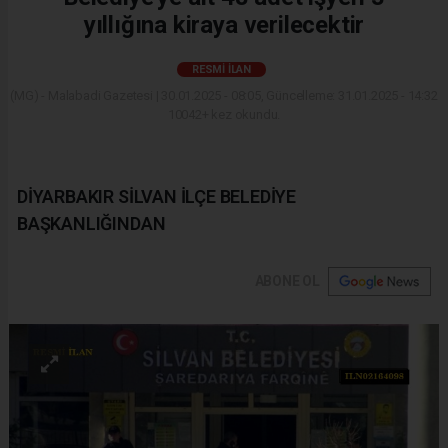
yıllığına kiraya verilecektir
RESMI İLAN
(MG) - Malabadi Gazetesi | 30.01.2025 - 08:05, Güncelleme: 31.01.2025 - 14:32
10042+ kez okundu.
DİYARBAKIR SİLVAN İLÇE BELEDİYE
BAŞKANLIĞINDAN
ABONE OL