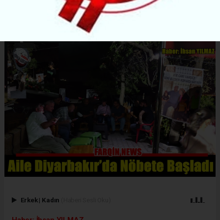
Erkek
|
Kadın
(Haberi Sesli Oku)