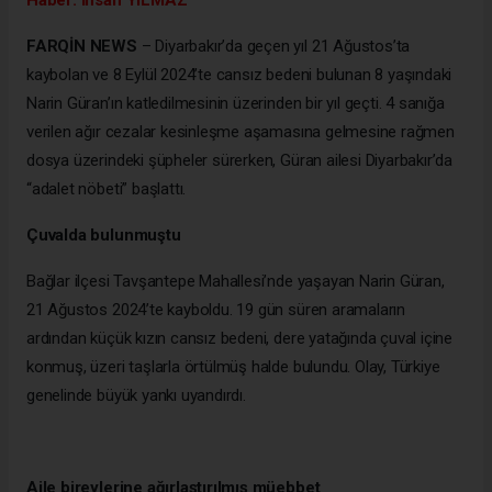
Haber: İhsan YILMAZ
FARQİN NEWS
– Diyarbakır’da geçen yıl 21 Ağustos’ta
kaybolan ve 8 Eylül 2024’te cansız bedeni bulunan 8 yaşındaki
Narin Güran’ın katledilmesinin üzerinden bir yıl geçti. 4 sanığa
verilen ağır cezalar kesinleşme aşamasına gelmesine rağmen
dosya üzerindeki şüpheler sürerken, Güran ailesi Diyarbakır’da
“adalet nöbeti” başlattı.
Çuvalda bulunmuştu
Bağlar ilçesi Tavşantepe Mahallesi’nde yaşayan Narin Güran,
21 Ağustos 2024’te kayboldu. 19 gün süren aramaların
ardından küçük kızın cansız bedeni, dere yatağında çuval içine
konmuş, üzeri taşlarla örtülmüş halde bulundu. Olay, Türkiye
genelinde büyük yankı uyandırdı.
Aile bireylerine ağırlaştırılmış müebbet