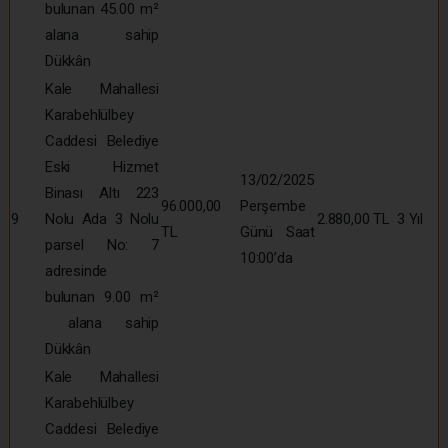
bulunan 45.00 m²
alana sahip
Dükkân
Kale Mahallesi
Karabehlülbey
Caddesi Belediye
Eski Hizmet
13/02/2025
Binası Altı 223
96.000,00
Perşembe
9
Nolu Ada 3 Nolu
2.880,00 TL
3 Yıl
TL
Günü Saat
parsel No: 7
10:00’da
adresinde
bulunan 9.00 m²
alana sahip
Dükkân
Kale Mahallesi
Karabehlülbey
Caddesi Belediye