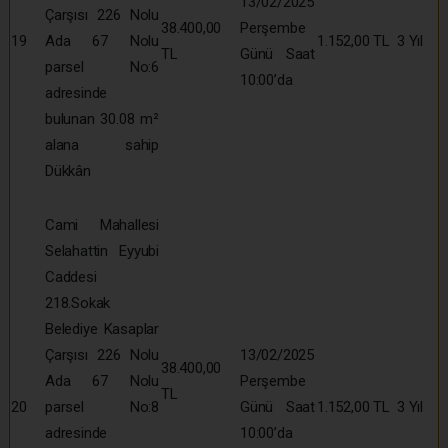
13/02/2025
Çarşısı 226 Nolu
38.400,00
Perşembe
19
Ada 67 Nolu
1.152,00 TL
3 Yıl
TL
Günü Saat
parsel No:6
10:00’da
adresinde
bulunan 30.08 m²
alana sahip
Dükkân
Cami Mahallesi
Selahattin Eyyubi
Caddesi
218.Sokak
Belediye Kasaplar
Çarşısı 226 Nolu
13/02/2025
38.400,00
Ada 67 Nolu
Perşembe
TL
20
parsel No:8
Günü Saat
1.152,00 TL
3 Yıl
adresinde
10:00’da