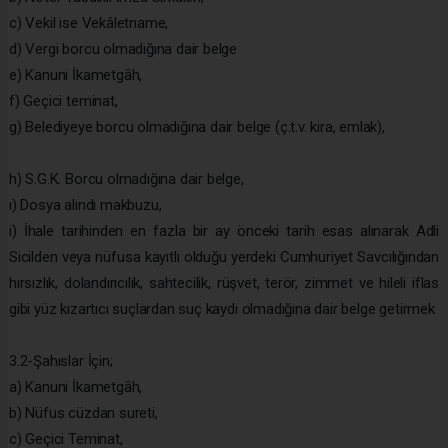
c) Vekil ise Vekâletname,
d) Vergi borcu olmadığına dair belge
e) Kanuni İkametgâh,
f) Geçici teminat,
g) Belediyeye borcu olmadığına dair belge (ç.t.v. kira, emlak),
h) S.G.K. Borcu olmadığına dair belge,
ı) Dosya alındı makbuzu,
i) İhale tarihinden en fazla bir ay önceki tarih esas alınarak Adli
Sicilden veya nüfusa kayıtlı olduğu yerdeki Cumhuriyet Savcılığından
hırsızlık, dolandırıcılık, sahtecilik, rüşvet, terör, zimmet ve hileli iflas
gibi yüz kızartıcı suçlardan suç kaydı olmadığına dair belge getirmek
3.2-Şahıslar İçin;
a) Kanuni İkametgâh,
b) Nüfus cüzdan sureti,
c) Geçici Teminat,