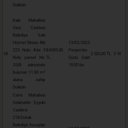
Dükkân
Kale Mahallesi
Gazi Caddesi
Belediye Eski
Hizmet Binası Altı
13/02/2025
223 Nolu Ada 3
84.000,00
Perşembe
18
2.520,00 TL
3 Yıl
Nolu parsel No:
TL
Günü Saat
35/B adresinde
10:00’da
bulunan 11.00 m²
alana sahip
Dükkân
Cami Mahallesi
Selahattin Eyyubi
Caddesi
218.Sokak
Belediye Kasaplar