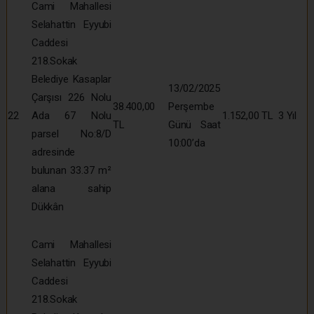
Cami Mahallesi
Selahattin Eyyubi
Caddesi
218.Sokak
Belediye Kasaplar
13/02/2025
Çarşısı 226 Nolu
38.400,00
Perşembe
22
Ada 67 Nolu
1.152,00 TL
3 Yıl
TL
Günü Saat
parsel No:8/D
10:00’da
adresinde
bulunan 33.37 m²
alana sahip
Dükkân
Cami Mahallesi
Selahattin Eyyubi
Caddesi
218.Sokak