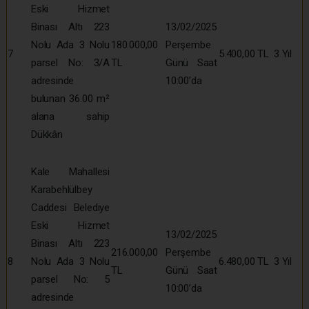
Eski Hizmet
Binası Altı 223
13/02/2025
Nolu Ada 3 Nolu
180.000,00
Perşembe
7
5.400,00 TL
3 Yıl
parsel No: 3/A
TL
Günü Saat
adresinde
10:00’da
bulunan 36.00 m²
alana sahip
Dükkân
Kale Mahallesi
Karabehlülbey
Caddesi Belediye
Eski Hizmet
13/02/2025
Binası Altı 223
216.000,00
Perşembe
8
Nolu Ada 3 Nolu
6.480,00 TL
3 Yıl
TL
Günü Saat
parsel No: 5
10:00’da
adresinde