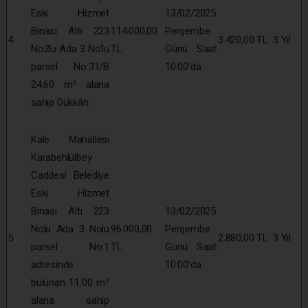
Eski Hizmet
13/02/2025
Binası Altı 223
114.000,00
Perşembe
4
3.420,00 TL
3 Yıl
No2lu Ada 3 No’lu
TL
Günü Saat
parsel No:31/B
10:00’da
24,60 m² alana
sahip Dükkân
Kale Mahallesi
Karabehlülbey
Caddesi Belediye
Eski Hizmet
Binası Altı 223
13/02/2025
Nolu Ada 3 Nolu
96.000,00
Perşembe
5
2.880,00 TL
3 Yıl
parsel No:1
TL
Günü Saat
adresinde
10:00’da
bulunan 11.00 m²
alana sahip