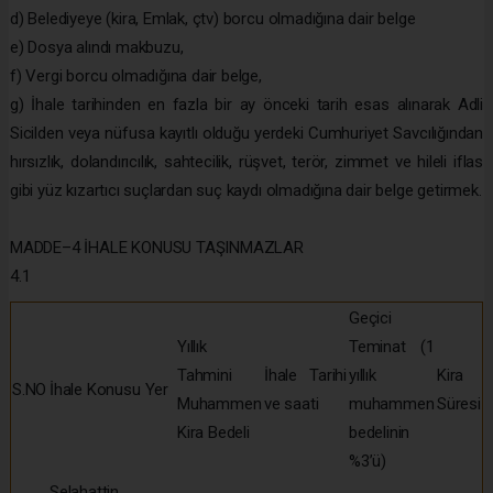
d) Belediyeye (kira, Emlak, çtv) borcu olmadığına dair belge
e) Dosya alındı makbuzu,
f) Vergi borcu olmadığına dair belge,
g) İhale tarihinden en fazla bir ay önceki tarih esas alınarak Adli
Sicilden veya nüfusa kayıtlı olduğu yerdeki Cumhuriyet Savcılığından
hırsızlık, dolandırıcılık, sahtecilik, rüşvet, terör, zimmet ve hileli iflas
gibi yüz kızartıcı suçlardan suç kaydı olmadığına dair belge getirmek.
MADDE–4 İHALE KONUSU TAŞINMAZLAR
4.1
Geçici
Yıllık
Teminat (1
Tahmini
İhale Tarihi
yıllık
Kira
S.NO
İhale Konusu Yer
Muhammen
ve saati
muhammen
Süresi
Kira Bedeli
bedelinin
%3’ü)
Selahattin