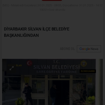
(MG) - Malabadi Gazetesi | 30.01.2025 - 08:05, Güncelleme: 31.01.2025 - 14:32
10051+ kez okundu.
DİYARBAKIR SİLVAN İLÇE BELEDİYE
BAŞKANLIĞINDAN
ABONE OL