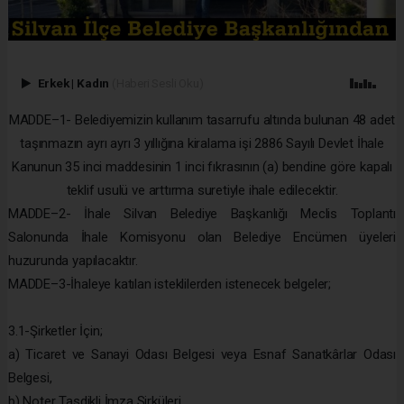
Erkek
|
Kadın
(Haberi Sesli Oku)
MADDE–1- Belediyemizin kullanım tasarrufu altında bulunan 48 adet
taşınmazın ayrı ayrı 3 yıllığına kiralama işi 2886 Sayılı Devlet İhale
Kanunun 35 inci maddesinin 1 inci fıkrasının (a) bendine göre kapalı
teklif usulü ve arttırma suretiyle ihale edilecektir.
MADDE–2- İhale Silvan Belediye Başkanlığı Meclis Toplantı
Salonunda İhale Komisyonu olan Belediye Encümen üyeleri
huzurunda yapılacaktır.
MADDE–3-İhaleye katılan isteklilerden istenecek belgeler;
3.1-Şirketler İçin;
a) Ticaret ve Sanayi Odası Belgesi veya Esnaf Sanatkârlar Odası
Belgesi,
b) Noter Tasdikli İmza Sirküleri,