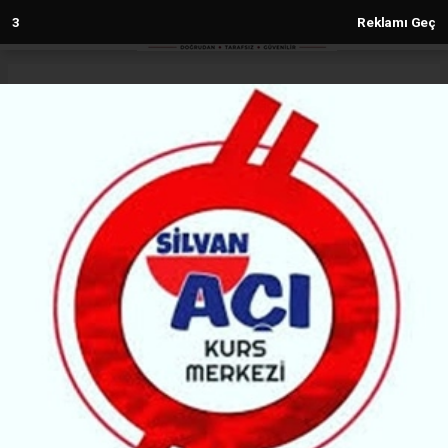
2
Reklamı Geç
Anasayfa
Diyarbakır
SES'ten Görev Değişikliği Tepkisi
DIYARBAKIR
(H M) - Haber Merkezi | 29.06.2026 - 14:15, Güncelleme: 29.06.2026 - 14:15
63058+ kez okundu.
Diyarbakır Çocuk Hastalıkları Hastanesi’nde
stajyerlere yönelik motivasyon etkinliği sonrası
birim sorumlusunun görev yerinin değiştirilmesi ve
sendika temsilcilerine tehdit iddiaları üzerine SES
Amed Şubesi basın açıklaması yaptı.