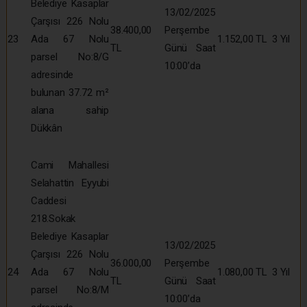
Belediye Kasaplar
13/02/2025
Çarşısı 226 Nolu
38.400,00
Perşembe
23
Ada 67 Nolu
1.152,00 TL
3 Yıl
TL
Günü Saat
parsel No:8/G
10:00’da
adresinde
bulunan 37.72 m²
alana sahip
Dükkân
Cami Mahallesi
Selahattin Eyyubi
Caddesi
218.Sokak
Belediye Kasaplar
13/02/2025
Çarşısı 226 Nolu
36.000,00
Perşembe
24
Ada 67 Nolu
1.080,00 TL
3 Yıl
TL
Günü Saat
parsel No:8/M
10:00’da