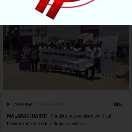
ABONE OL
Erkek
|
Kadın
(Haberi Sesli Oku)
MALABADİ HABER
- Sendika, yaşananların sendikal
haklara yönelik baskı olduğunu savundu.