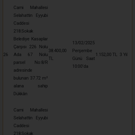
Cami Mahallesi
Selahattin Eyyubi
Caddesi
218.Sokak
Belediye Kasaplar
13/02/2025
Çarşısı 226 Nolu
38.400,00
Perşembe
26
Ada 67 Nolu
1.152,00 TL
3 Yıl
TL
Günü Saat
parsel No:8/R
10:00’da
adresinde
bulunan 37.72 m²
alana sahip
Dükkân
Cami Mahallesi
Selahattin Eyyubi
Caddesi
218.Sokak