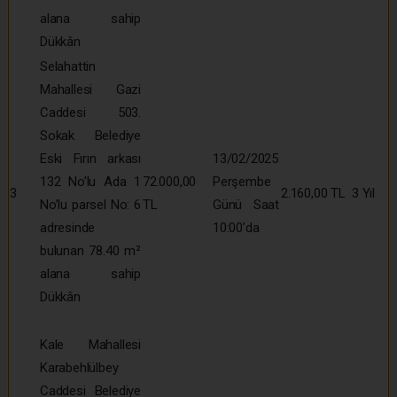
alana sahip
Dükkân
Selahattin
Mahallesi Gazi
Caddesi 503.
Sokak Belediye
Eski Fırın arkası
13/02/2025
132 No’lu Ada 1
72.000,00
Perşembe
3
2.160,00 TL
3 Yıl
No’lu parsel No: 6
TL
Günü Saat
adresinde
10:00’da
bulunan 78.40 m²
alana sahip
Dükkân
Kale Mahallesi
Karabehlülbey
Caddesi Belediye