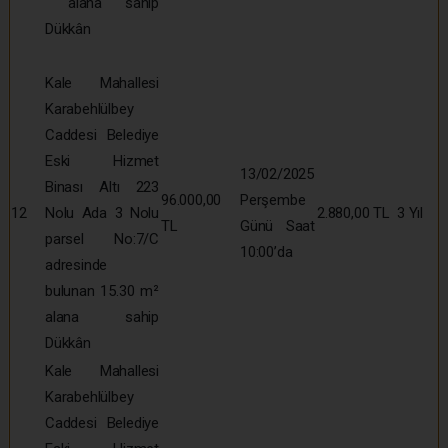
alana sahip
Dükkân
Kale Mahallesi
Karabehlülbey
Caddesi Belediye
Eski Hizmet
13/02/2025
Binası Altı 223
96.000,00
Perşembe
12
Nolu Ada 3 Nolu
2.880,00 TL
3 Yıl
TL
Günü Saat
parsel No:7/C
10:00’da
adresinde
bulunan 15.30 m²
alana sahip
Dükkân
Kale Mahallesi
Karabehlülbey
Caddesi Belediye