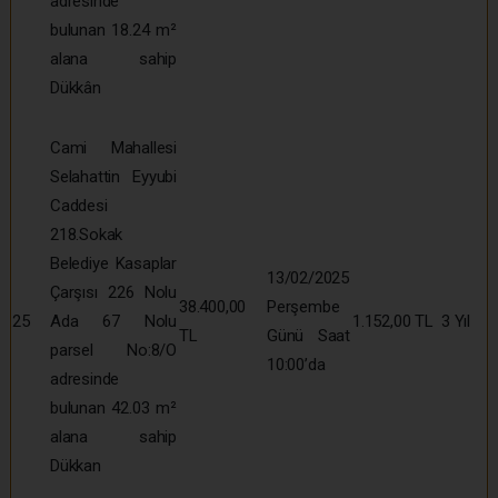
adresinde
bulunan 18.24 m²
alana sahip
Dükkân
Cami Mahallesi
Selahattin Eyyubi
Caddesi
218.Sokak
Belediye Kasaplar
13/02/2025
Çarşısı 226 Nolu
38.400,00
Perşembe
25
Ada 67 Nolu
1.152,00 TL
3 Yıl
TL
Günü Saat
parsel No:8/O
10:00’da
adresinde
bulunan 42.03 m²
alana sahip
Dükkan