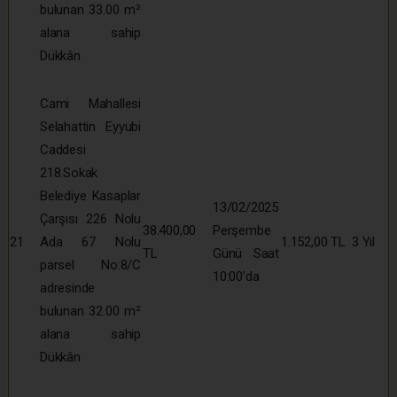
bulunan 33.00 m²
alana sahip
Dükkân
Cami Mahallesi
Selahattin Eyyubi
Caddesi
218.Sokak
Belediye Kasaplar
13/02/2025
Çarşısı 226 Nolu
38.400,00
Perşembe
21
Ada 67 Nolu
1.152,00 TL
3 Yıl
TL
Günü Saat
parsel No:8/C
10:00’da
adresinde
bulunan 32.00 m²
alana sahip
Dükkân