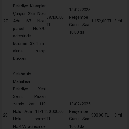
Belediye Kasaplar
13/02/2025
Çarşısı 226 Nolu
38.400,00
Perşembe
27
Ada 67 Nolu
1.152,00 TL
3 Yıl
TL
Günü Saat
parsel No:8/U
10:00’da
adresinde
bulunan 32.4 m²
alana sahip
Dükkân
Selahattin
Mahallesi
Belediye Yeni
Semt Pazarı
zemin kat 119
13/02/2025
Nolu Ada 11/14
30.000,00
Perşembe
28
900,00 TL
3 Yıl
Nolu parsel
TL
Günü Saat
No:4/A adresinde
10:00’da