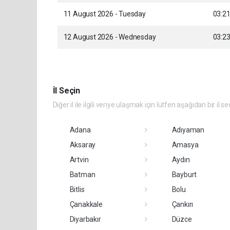
11 August 2026 - Tuesday
03:2
12 August 2026 - Wednesday
03:2
İl Seçin
Diğer il ile ilgili veriye ulaşmak için lütfen aşağıdan bir il se
Adana
Adıyaman
Aksaray
Amasya
Artvin
Aydın
Batman
Bayburt
Bitlis
Bolu
Çanakkale
Çankırı
Diyarbakır
Düzce