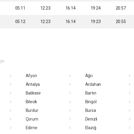
1
05:11
12:23
16:14
19:24
20:57
3
05:12
12:23
16:14
19:23
20:55
çin
Afyon
Ağrı
Antalya
Ardahan
Balıkesir
Bartın
Bilecik
Bingöl
Burdur
Bursa
Çorum
Denizli
Edirne
Elazığ