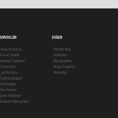
ERVİSLER
DİĞER
Hava Durumu
Sitede Ara
Yol ve Trafik
Anketler
Namaz Vakitleri
Biyografiler
Eczaneler
Rüya Tabirleri
Lig Fikstürü
Astroloji
Tarihte Bugün
Sinemalar
Seri İlanlar
Şehir Rehberi
Gazete Manşetleri