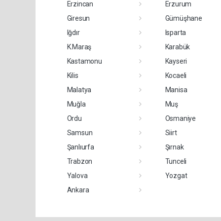
Erzincan
Erzurum
Giresun
Gümüşhane
Iğdır
Isparta
K.Maraş
Karabük
Kastamonu
Kayseri
Kilis
Kocaeli
Malatya
Manisa
Muğla
Muş
Ordu
Osmaniye
Samsun
Siirt
Şanlıurfa
Şırnak
Trabzon
Tunceli
Yalova
Yozgat
Ankara