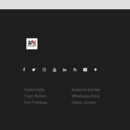
Pro-0.136
Hakkımızda
Kullanım Şartları
Yayın İlkeleri
Whatsapp İhbar
Veri Politikası
Haber Gönder