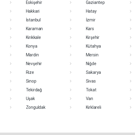
Eskişehir
Gaziantep
Hakkari
Hatay
İstanbul
İzmir
Karaman
Kars
Kırıkkale
Kırşehir
Konya
Kütahya
Mardin
Mersin
Nevşehir
Niğde
Rize
Sakarya
Sinop
Sivas
Tekirdağ
Tokat
Uşak
Van
Zonguldak
Kırklareli