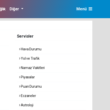
ğlık
Diğer
Menü
Servisler
Hava Durumu
Yol ve Trafik
Namaz Vakitleri
Piyasalar
Puan Durumu
Eczaneler
Astroloji