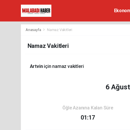
Ekonom
Anasayfa
Namaz Vakitleri
Namaz Vakitleri
Artvin
için namaz vakitleri
6 Ağus
Öğle Azanına Kalan Süre
01:17