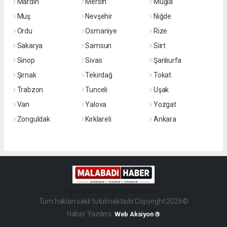
Mardin
Mersin
Muğla
Muş
Nevşehir
Niğde
Ordu
Osmaniye
Rize
Sakarya
Samsun
Siirt
Sinop
Sivas
Şanlıurfa
Şırnak
Tekirdağ
Tokat
Trabzon
Tunceli
Uşak
Van
Yalova
Yozgat
Zonguldak
Kırklareli
Ankara
haber paketi
haber scripti
haber yazılımı
Tüm hakları saklı tutulmaktadır.Copyright 2026©
Haber Yazılımı:
Web Aksiyon ®