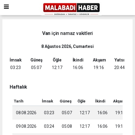
Van
için namaz vakitleri
8 Ağustos 2026, Cumartesi
İmsak
Güneş
Öğle
İkindi
Akşam
Yatsı
03:23
05:07
12:17
16:06
19:16
20:44
Haftalık
Tarih
İmsak
Güneş
Öğle
İkindi
Akşam
Ya
08.08.2026
03:23
05:07
12:17
16:06
19:16
2
09.08.2026
03:24
05:08
12:17
16:06
19:15
2