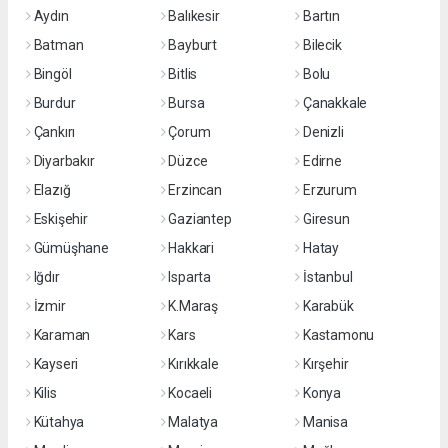
Aydın
Balıkesir
Bartın
Batman
Bayburt
Bilecik
Bingöl
Bitlis
Bolu
Burdur
Bursa
Çanakkale
Çankırı
Çorum
Denizli
Diyarbakır
Düzce
Edirne
Elazığ
Erzincan
Erzurum
Eskişehir
Gaziantep
Giresun
Gümüşhane
Hakkari
Hatay
Iğdır
Isparta
İstanbul
İzmir
K.Maraş
Karabük
Karaman
Kars
Kastamonu
Kayseri
Kırıkkale
Kırşehir
Kilis
Kocaeli
Konya
Kütahya
Malatya
Manisa