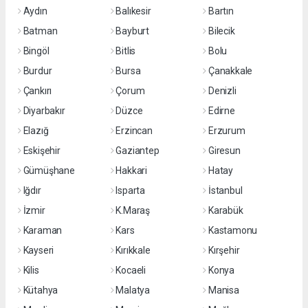
Aydın
Balıkesir
Bartın
Batman
Bayburt
Bilecik
Bingöl
Bitlis
Bolu
Burdur
Bursa
Çanakkale
Çankırı
Çorum
Denizli
Diyarbakır
Düzce
Edirne
Elazığ
Erzincan
Erzurum
Eskişehir
Gaziantep
Giresun
Gümüşhane
Hakkari
Hatay
Iğdır
Isparta
İstanbul
İzmir
K.Maraş
Karabük
Karaman
Kars
Kastamonu
Kayseri
Kırıkkale
Kırşehir
Kilis
Kocaeli
Konya
Kütahya
Malatya
Manisa