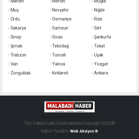
Mardin
Mersin
Muğla
Muş
Nevşehir
Niğde
Ordu
Osmaniye
Rize
Sakarya
Samsun
Siirt
Sinop
Sivas
Şanlıurfa
Şırnak
Tekirdağ
Tokat
Trabzon
Tunceli
Uşak
Van
Yalova
Yozgat
Zonguldak
Kırklareli
Ankara
haber paketi
haber scripti
haber yazılımı
Tüm hakları saklı tutulmaktadır.Copyright 2026©
Haber Yazılımı:
Web Aksiyon ®