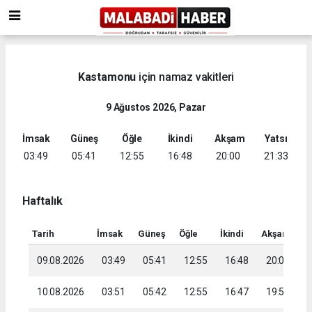
Kastamonu
için namaz vakitleri
9 Ağustos 2026, Pazar
İmsak
Güneş
Öğle
İkindi
Akşam
Yatsı
03:49
05:41
12:55
16:48
20:00
21:33
Haftalık
Tarih
İmsak
Güneş
Öğle
İkindi
Akşam
Ya
09.08.2026
03:49
05:41
12:55
16:48
20:00
2
10.08.2026
03:51
05:42
12:55
16:47
19:58
2