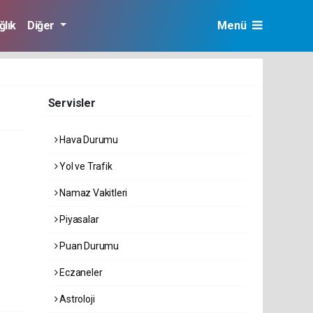
ğlık
Diğer
Menü
Servisler
Hava Durumu
Yol ve Trafik
Namaz Vakitleri
Piyasalar
Puan Durumu
Eczaneler
Astroloji