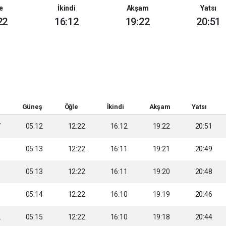
e
İkindi
Akşam
Yatsı
22
16:12
19:22
20:51
Güneş
Öğle
İkindi
Akşam
Yatsı
7
05:12
12:22
16:12
19:22
20:51
8
05:13
12:22
16:11
19:21
20:49
9
05:13
12:22
16:11
19:20
20:48
1
05:14
12:22
16:10
19:19
20:46
2
05:15
12:22
16:10
19:18
20:44