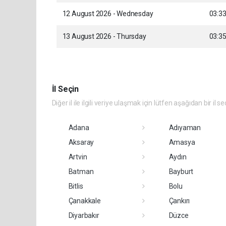
12 August 2026 - Wednesday
03:3
13 August 2026 - Thursday
03:3
İl Seçin
Diğer il ile ilgili veriye ulaşmak için lütfen aşağıdan bir il se
Adana
Adıyaman
Aksaray
Amasya
Artvin
Aydın
Batman
Bayburt
Bitlis
Bolu
Çanakkale
Çankırı
Diyarbakır
Düzce