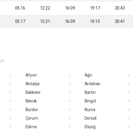
3
05:16
12:22
16:09
19:17
20:43
5
05:17
12:21
16:09
19:15
20:41
çin
Afyon
Ağrı
Antalya
Ardahan
Balıkesir
Bartın
Bilecik
Bingöl
Burdur
Bursa
Çorum
Denizli
Edirne
Elazığ