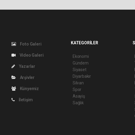
KATEGORİLER
S
Foto Galeri
Video Galeri
Ekonomi
Gündem
Yazarlar
Siyaset
Diyarbakır
Arşivler
Silvan
Künyemiz
Spor
Asayiş
İletişim
Sağlık