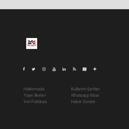
Pro-0.168
Hakkımızda
Kullanım Şartları
Yayın İlkeleri
Whatsapp İhbar
Veri Politikası
Haber Gönder