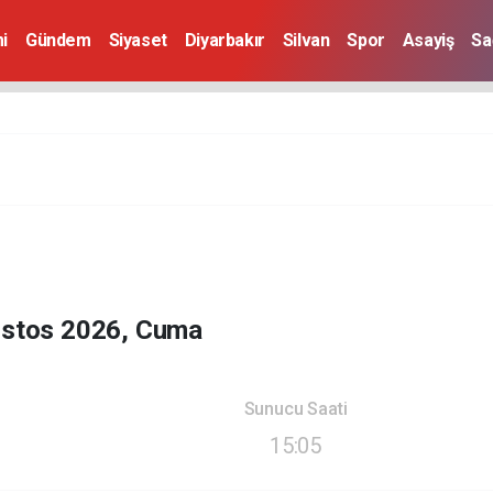
i
Gündem
Siyaset
Diyarbakır
Silvan
Spor
Asayiş
Sa
ustos 2026, Cuma
Sunucu Saati
15:05