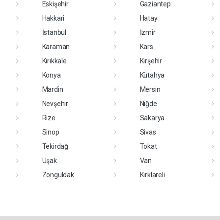
Eskişehir
Gaziantep
Hakkari
Hatay
İstanbul
İzmir
Karaman
Kars
Kırıkkale
Kırşehir
Konya
Kütahya
Mardin
Mersin
Nevşehir
Niğde
Rize
Sakarya
Sinop
Sivas
Tekirdağ
Tokat
Uşak
Van
Zonguldak
Kırklareli