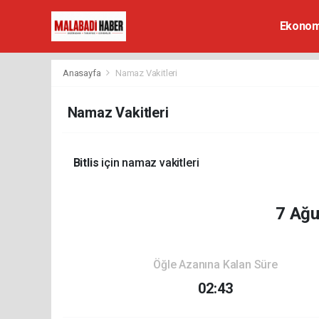
Ekonom
Anasayfa
Namaz Vakitleri
Namaz Vakitleri
Bitlis
için namaz vakitleri
7 Ağ
Öğle Azanına Kalan Süre
02:43