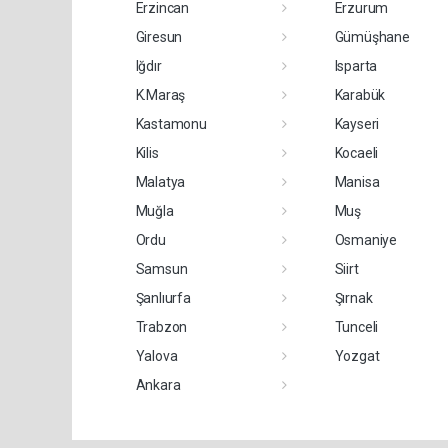
Erzincan
Erzurum
Giresun
Gümüşhane
Iğdır
Isparta
K.Maraş
Karabük
Kastamonu
Kayseri
Kilis
Kocaeli
Malatya
Manisa
Muğla
Muş
Ordu
Osmaniye
Samsun
Siirt
Şanlıurfa
Şırnak
Trabzon
Tunceli
Yalova
Yozgat
Ankara