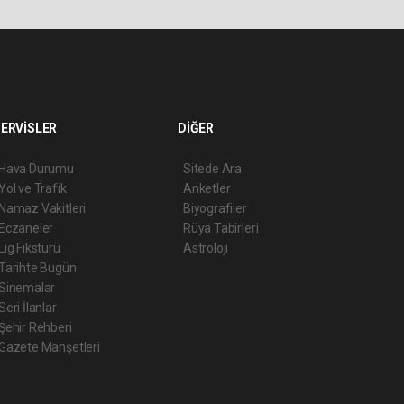
ERVİSLER
DİĞER
Hava Durumu
Sitede Ara
Yol ve Trafik
Anketler
Namaz Vakitleri
Biyografiler
Eczaneler
Rüya Tabirleri
Lig Fikstürü
Astroloji
Tarihte Bugün
Sinemalar
Seri İlanlar
Şehir Rehberi
Gazete Manşetleri