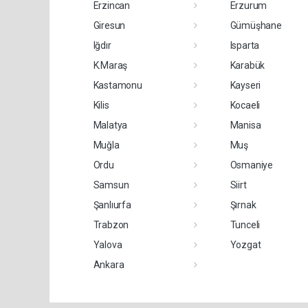
Erzincan
Erzurum
Giresun
Gümüşhane
Iğdır
Isparta
K.Maraş
Karabük
Kastamonu
Kayseri
Kilis
Kocaeli
Malatya
Manisa
Muğla
Muş
Ordu
Osmaniye
Samsun
Siirt
Şanlıurfa
Şırnak
Trabzon
Tunceli
Yalova
Yozgat
Ankara