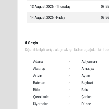
13 August 2026 - Thursday
03:5
14 August 2026 - Friday
03:5
İl Seçin
Diğer il ile ilgili veriye ulaşmak için lütfen aşağıdan bir il se
Adana
Adıyaman
Aksaray
Amasya
Artvin
Aydın
Batman
Bayburt
Bitlis
Bolu
Çanakkale
Çankırı
Diyarbakır
Düzce