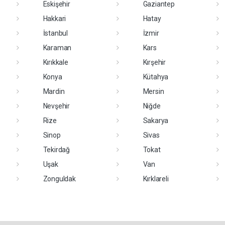
Eskişehir
Gaziantep
Hakkari
Hatay
İstanbul
İzmir
Karaman
Kars
Kırıkkale
Kırşehir
Konya
Kütahya
Mardin
Mersin
Nevşehir
Niğde
Rize
Sakarya
Sinop
Sivas
Tekirdağ
Tokat
Uşak
Van
Zonguldak
Kırklareli