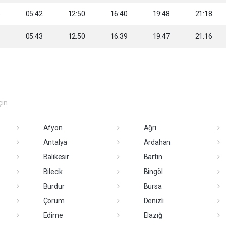
5
05:42
12:50
16:40
19:48
21:18
6
05:43
12:50
16:39
19:47
21:16
çin
Afyon
Ağrı
Antalya
Ardahan
Balıkesir
Bartın
Bilecik
Bingöl
Burdur
Bursa
Çorum
Denizli
Edirne
Elazığ