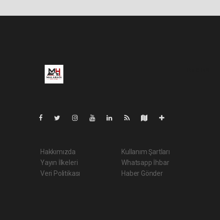
Pro-0.149
Hakkımızda
Kullanım Şartları
Yayın İlkeleri
Whatsapp İhbar
Veri Politikası
Haber Gönder