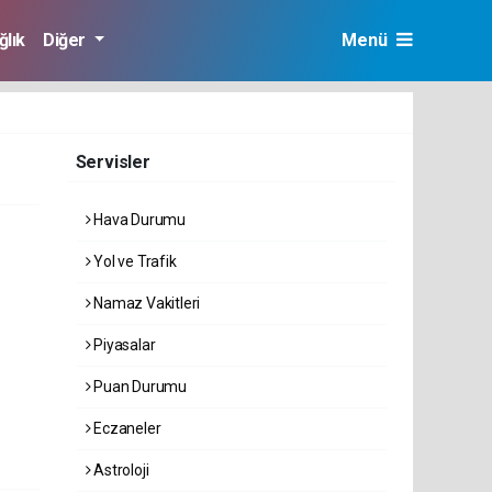
ğlık
Diğer
Menü
Servisler
Hava Durumu
Yol ve Trafik
Namaz Vakitleri
Piyasalar
Puan Durumu
Eczaneler
Astroloji