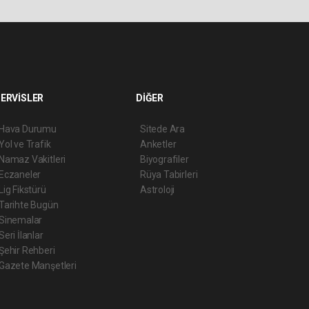
ERVİSLER
DİĞER
Hava Durumu
Sitede Ara
Yol ve Trafik
Anketler
Namaz Vakitleri
Biyografiler
Eczaneler
Rüya Tabirleri
Lig Fikstürü
Astroloji
Tarihte Bugün
Sinemalar
Seri İlanlar
Şehir Rehberi
Gazete Manşetleri