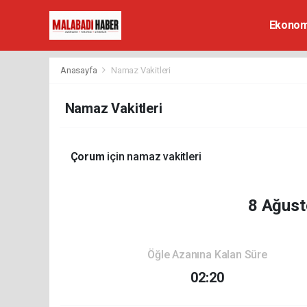
Ekonom
Anasayfa
Namaz Vakitleri
Namaz Vakitleri
Çorum
için namaz vakitleri
8 Ağust
Öğle Azanına Kalan Süre
02:20