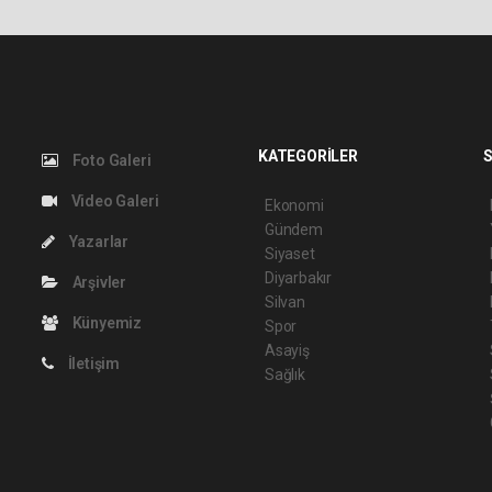
KATEGORİLER
S
Foto Galeri
Video Galeri
Ekonomi
Gündem
Yazarlar
Siyaset
Diyarbakır
Arşivler
Silvan
Künyemiz
Spor
Asayiş
İletişim
Sağlık